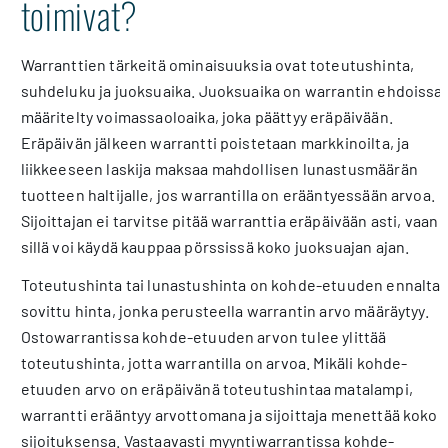
toimivat?
Warranttien tärkeitä ominaisuuksia ovat toteutushinta,
suhdeluku ja juoksuaika. Juoksuaika on warrantin ehdoissa
määritelty voimassaoloaika, joka päättyy eräpäivään.
Eräpäivän jälkeen warrantti poistetaan markkinoilta, ja
liikkeeseen laskija maksaa mahdollisen lunastusmäärän
tuotteen haltijalle, jos warrantilla on erääntyessään arvoa.
Sijoittajan ei tarvitse pitää warranttia eräpäivään asti, vaan
sillä voi käydä kauppaa pörssissä koko juoksuajan ajan.
Toteutushinta tai lunastushinta on kohde-etuuden ennalta
sovittu hinta, jonka perusteella warrantin arvo määräytyy.
Ostowarrantissa kohde-etuuden arvon tulee ylittää
toteutushinta, jotta warrantilla on arvoa. Mikäli kohde-
etuuden arvo on eräpäivänä toteutushintaa matalampi,
warrantti erääntyy arvottomana ja sijoittaja menettää koko
sijoituksensa. Vastaavasti myyntiwarrantissa kohde-