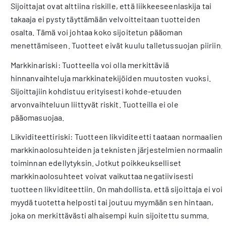
Sijoittajat ovat alttiina riskille, että liikkeeseenlaskija tai
takaaja ei pysty täyttämään velvoitteitaan tuotteiden
osalta. Tämä voi johtaa koko sijoitetun pääoman
menettämiseen. Tuotteet eivät kuulu talletussuojan piiriin.
Markkinariski: Tuotteella voi olla merkittäviä
hinnanvaihteluja markkinatekijöiden muutosten vuoksi.
Sijoittajiin kohdistuu erityisesti kohde-etuuden
arvonvaihteluun liittyvät riskit. Tuotteilla ei ole
pääomasuojaa.
Likviditeettiriski: Tuotteen likviditeetti taataan normaalien
markkinaolosuhteiden ja teknisten järjestelmien normaalin
toiminnan edellytyksin. Jotkut poikkeukselliset
markkinaolosuhteet voivat vaikuttaa negatiivisesti
tuotteen likviditeettiin. On mahdollista, että sijoittaja ei voi
myydä tuotetta helposti tai joutuu myymään sen hintaan,
joka on merkittävästi alhaisempi kuin sijoitettu summa.