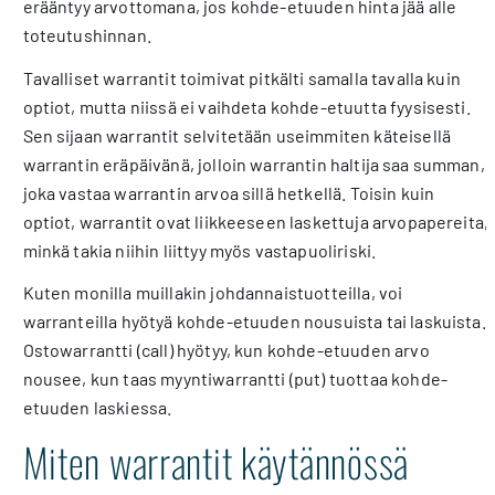
erääntyy arvottomana, jos kohde-etuuden hinta jää alle
toteutushinnan.
Tavalliset warrantit toimivat pitkälti samalla tavalla kuin
optiot, mutta niissä ei vaihdeta kohde-etuutta fyysisesti.
Sen sijaan warrantit selvitetään useimmiten käteisellä
warrantin eräpäivänä, jolloin warrantin haltija saa summan,
joka vastaa warrantin arvoa sillä hetkellä. Toisin kuin
optiot, warrantit ovat liikkeeseen laskettuja arvopapereita,
minkä takia niihin liittyy myös vastapuoliriski.
Kuten monilla muillakin johdannaistuotteilla, voi
warranteilla hyötyä kohde-etuuden nousuista tai laskuista.
Ostowarrantti (call) hyötyy, kun kohde-etuuden arvo
nousee, kun taas myyntiwarrantti (put) tuottaa kohde-
etuuden laskiessa.
Miten warrantit käytännössä