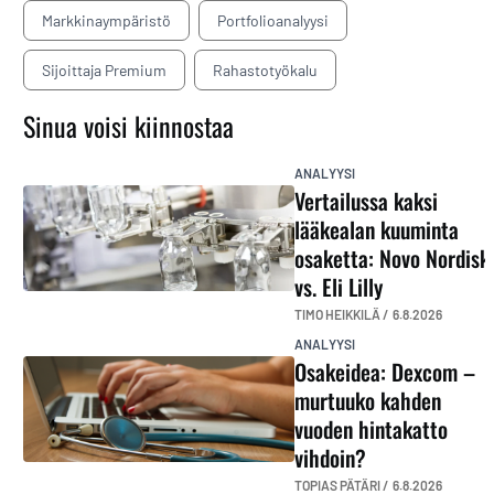
Markkinaympäristö
Portfolioanalyysi
Sijoittaja Premium
Rahastotyökalu
Sinua voisi kiinnostaa
ANALYYSI
Vertailussa kaksi
lääkealan kuuminta
osaketta: Novo Nordisk
vs. Eli Lilly
TIMO HEIKKILÄ /
6.8.2026
ANALYYSI
Osakeidea: Dexcom –
murtuuko kahden
vuoden hintakatto
vihdoin?
TOPIAS PÄTÄRI /
6.8.2026