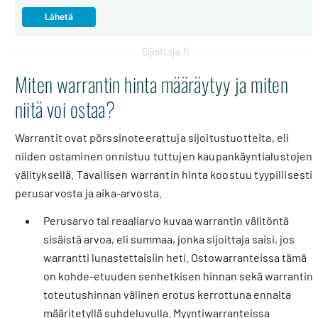
Sijoittaja.fi
Miten warrantin hinta määräytyy ja miten
niitä voi ostaa?
Warrantit ovat pörssinoteerattuja sijoitustuotteita, eli
niiden ostaminen onnistuu tuttujen kaupankäyntialustojen
välityksellä. Tavallisen warrantin hinta koostuu tyypillisesti
perusarvosta ja aika-arvosta.
Perusarvo tai reaaliarvo kuvaa warrantin välitöntä
sisäistä arvoa, eli summaa, jonka sijoittaja saisi, jos
warrantti lunastettaisiin heti. Ostowarranteissa tämä
on kohde-etuuden senhetkisen hinnan sekä warrantin
toteutushinnan välinen erotus kerrottuna ennalta
määritetyllä suhdeluvulla. Myyntiwarranteissa