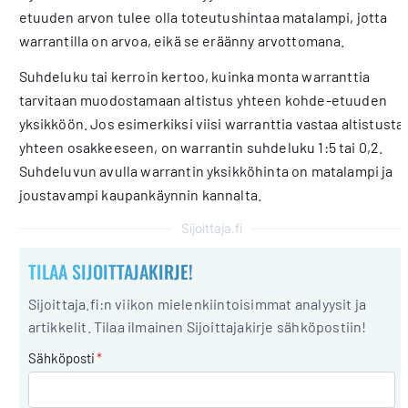
etuuden arvon tulee olla toteutushintaa matalampi, jotta
warrantilla on arvoa, eikä se eräänny arvottomana.
Suhdeluku tai kerroin kertoo, kuinka monta warranttia
tarvitaan muodostamaan altistus yhteen kohde-etuuden
yksikköön. Jos esimerkiksi viisi warranttia vastaa altistusta
yhteen osakkeeseen, on warrantin suhdeluku 1:5 tai 0,2.
Suhdeluvun avulla warrantin yksikköhinta on matalampi ja
joustavampi kaupankäynnin kannalta.
Sijoittaja.fi
TILAA SIJOITTAJAKIRJE!
Sijoittaja.fi:n viikon mielenkiintoisimmat analyysit ja
artikkelit. Tilaa ilmainen Sijoittajakirje sähköpostiin!
Sähköposti
*