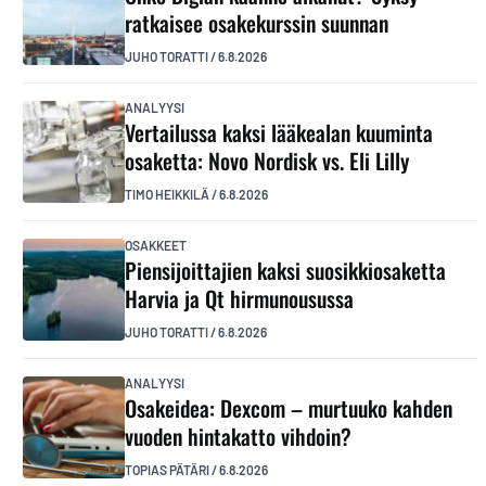
ratkaisee osakekurssin suunnan
JUHO TORATTI
/
6.8.2026
ANALYYSI
Vertailussa kaksi lääkealan kuuminta
osaketta: Novo Nordisk vs. Eli Lilly
TIMO HEIKKILÄ
/
6.8.2026
OSAKKEET
Piensijoittajien kaksi suosikkiosaketta
Harvia ja Qt hirmunousussa
JUHO TORATTI
/
6.8.2026
ANALYYSI
Osakeidea: Dexcom – murtuuko kahden
vuoden hintakatto vihdoin?
TOPIAS PÄTÄRI
/
6.8.2026