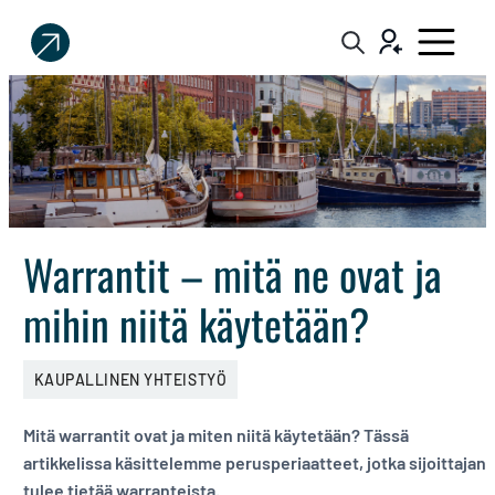
Sijoittaja.fi
Tee
parempia
sijoituspäätöksiä
Warrantit – mitä ne ovat ja
mihin niitä käytetään?
KAUPALLINEN YHTEISTYÖ
Mitä warrantit ovat ja miten niitä käytetään? Tässä
artikkelissa käsittelemme perusperiaatteet, jotka sijoittajan
tulee tietää warranteista.