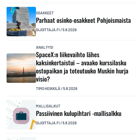
OSAKKEET
Parhaat osinko-osakkeet Pohjoismaista
SIJOITTAJA.FI
/
5.8.2026
ANALYYSI
SpaceX:n liikevaihto lähes
kaksinkertaistui – avaako kurssilasku
ostopaikan ja toteutuuko Muskin hurja
visio?
TIMO HEIKKILÄ
/
5.8.2026
MALLISALKUT
Passiivinen kulupihtari -mallisalkku
SIJOITTAJA.FI
/
5.8.2026