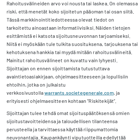
Rahoitusvälineiden arvo voi nousta tai laskea. On olemassa
riski, että menetät koko sijoitetun pääoman tai osan siitä.
Tässä markkinointitiedotteessa olevat tiedot on
tarkoitettu ainoastaan informatiivisiksi. Näiden tietojen
esittämistä ei katsota sijoitusneuvonnan tarjoamiseksi.
Niitä ei myöskään tule tulkita suosituksena, tarjouksena tai
kehotuksena hankkia tai myydä mitään rahoitusvälineitä.
Mainitut rahoitusvälineet on kuvattu vain lyhyesti.
Sijoittajan on ennen sijoittamista tutustuttava
avaintietoasiakirjaan, ohjelmaesitteeseen ja lopullisiin
ehtoihin, jotka on julkaistu
verkkosivustolla
warrants.societegenerale.com
, ja
erityisesti ohjelmaesitteen kohtaan ”Riskitekijät”.
Sijoittajan tulee tehdä omat sijoituspäätöksensä omien
sijoitustavoitteidensa ja taloudellisen tilanteensa
perusteella ja tarvittaessa käyttää riippumattomia
neuvonantajia. Kaupankäynti viputuotteilla edellyttää