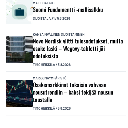
MALLISALKUT
Suomi Fundamentti -mallisalkku
SIJOITTAJA.FI
/
5.8.2026
KANSAINVÄLINEN SIJOITTAMINEN
Novo Nordisk ylitti tulosodotukset, mutta
osake laski – Wegovy-tabletti jäi
odotuksista
TIMO HEIKKILÄ
/
5.8.2026
MARKKINAYMPÄRISTÖ
Osakemarkkinat takaisin vahvaan
nousutrendiin – kaksi tekijää nousun
taustalla
TIMO HEIKKILÄ
/
5.8.2026