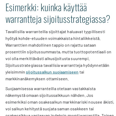
Esimerkki: kuinka käyttää
warrantteja sijoitusstrategiassa?
Tavallisilla warranteilla sijoittajat haluavat tyypillisesti
hyötyä kohde-etuuden voimakkaista hintaliikkeistä.
Warranttien mahdollinen tappio on rajattu sataan
prosenttiin sijoitussummasta, mutta tuottopotentiaali on
voi olla merkittävästi alkusijoitusta suurempi.
Sijoitusstrategiassa tavallisia warrantteja hyödynnetään
yleisimmin
sijoitussalkun suojaamiseen
tai
markkinanäkemyksen ottamiseen.
Suojaamisessa warranteilla otetaan vastakkaista
näkemystä omaan sijoitussalkkuun nähden. Jos
esimerkiksi oman osakesalkun markkinariski nousee äkisti,
voi salkun kehitystä suojata saman osakkeen tai
osakesalkkua vastaavan indeksin myyntiwarrantilla. Toinen