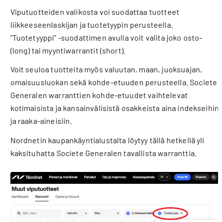
Viputuotteiden valikosta voi suodattaa tuotteet
liikkeeseenlaskijan ja tuotetyypin perusteella.
”Tuotetyyppi” -suodattimen avulla voit valita joko osto-
(long) tai myyntiwarrantit (short).
Voit seuloa tuotteita myös valuutan, maan, juoksuajan,
omaisuusluokan sekä kohde-etuuden perusteella. Societe
Generalen warranttien kohde-etuudet vaihtelevat
kotimaisista ja kansainvälisistä osakkeista aina indekseihin
ja raaka-aineisiin.
Nordnetin kaupankäyntialustalta löytyy tällä hetkellä yli
kaksituhatta Societe Generalen tavallista warranttia.