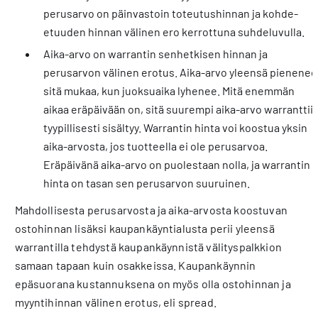
perusarvo on päinvastoin toteutushinnan ja kohde-
etuuden hinnan välinen ero kerrottuna suhdeluvulla.
Aika-arvo on warrantin senhetkisen hinnan ja
perusarvon välinen erotus. Aika-arvo yleensä pienenee
sitä mukaa, kun juoksuaika lyhenee. Mitä enemmän
aikaa eräpäivään on, sitä suurempi aika-arvo warranttii
tyypillisesti sisältyy. Warrantin hinta voi koostua yksin
aika-arvosta, jos tuotteella ei ole perusarvoa.
Eräpäivänä aika-arvo on puolestaan nolla, ja warrantin
hinta on tasan sen perusarvon suuruinen.
Mahdollisesta perusarvosta ja aika-arvosta koostuvan
ostohinnan lisäksi kaupankäyntialusta perii yleensä
warrantilla tehdystä kaupankäynnistä välityspalkkion
samaan tapaan kuin osakkeissa. Kaupankäynnin
epäsuorana kustannuksena on myös olla ostohinnan ja
myyntihinnan välinen erotus, eli spread.