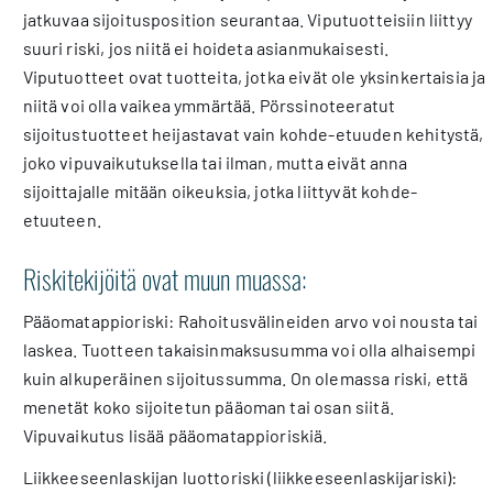
jatkuvaa sijoitusposition seurantaa. Viputuotteisiin liittyy
suuri riski, jos niitä ei hoideta asianmukaisesti.
Viputuotteet ovat tuotteita, jotka eivät ole yksinkertaisia ja
niitä voi olla vaikea ymmärtää. Pörssinoteeratut
sijoitustuotteet heijastavat vain kohde-etuuden kehitystä,
joko vipuvaikutuksella tai ilman, mutta eivät anna
sijoittajalle mitään oikeuksia, jotka liittyvät kohde-
etuuteen.
Riskitekijöitä ovat muun muassa:
Pääomatappioriski: Rahoitusvälineiden arvo voi nousta tai
laskea. Tuotteen takaisinmaksusumma voi olla alhaisempi
kuin alkuperäinen sijoitussumma. On olemassa riski, että
menetät koko sijoitetun pääoman tai osan siitä.
Vipuvaikutus lisää pääomatappioriskiä.
Liikkeeseenlaskijan luottoriski (liikkeeseenlaskijariski):