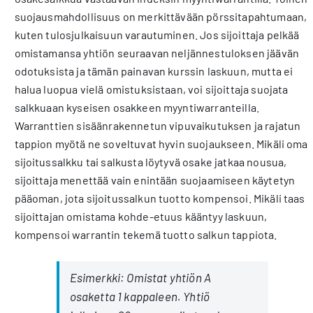
suojausmahdollisuus on merkittävään pörssitapahtumaan,
kuten tulosjulkaisuun varautuminen. Jos sijoittaja pelkää
omistamansa yhtiön seuraavan neljännestuloksen jäävän
odotuksista ja tämän painavan kurssin laskuun, mutta ei
halua luopua vielä omistuksistaan, voi sijoittaja suojata
salkkuaan kyseisen osakkeen myyntiwarranteilla.
Warranttien sisäänrakennetun vipuvaikutuksen ja rajatun
tappion myötä ne soveltuvat hyvin suojaukseen. Mikäli oma
sijoitussalkku tai salkusta löytyvä osake jatkaa nousua,
sijoittaja menettää vain enintään suojaamiseen käytetyn
pääoman, jota sijoitussalkun tuotto kompensoi. Mikäli taas
sijoittajan omistama kohde-etuus kääntyy laskuun,
kompensoi warrantin tekemä tuotto salkun tappiota.
Esimerkki: Omistat yhtiön A
osaketta 1 kappaleen. Yhtiö