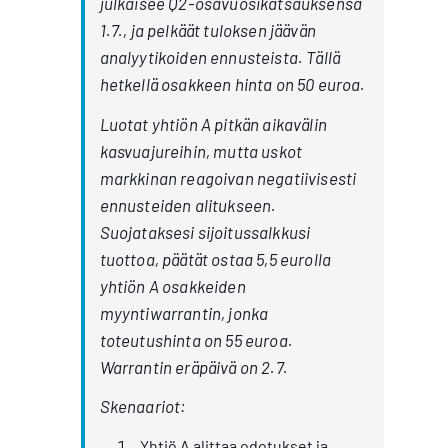
julkaisee Q2-osavuosikatsauksensa
1.7., ja pelkäät tuloksen jäävän
analyytikoiden ennusteista. Tällä
hetkellä osakkeen hinta on 50 euroa.
Luotat yhtiön A pitkän aikavälin
kasvuajureihin, mutta uskot
markkinan reagoivan negatiivisesti
ennusteiden alitukseen.
Suojataksesi sijoitussalkkusi
tuottoa, päätät ostaa 5,5 eurolla
yhtiön A osakkeiden
myyntiwarrantin, jonka
toteutushinta on 55 euroa.
Warrantin eräpäivä on 2.7.
Skenaariot:
Yhtiö A alittaa odotukset ja