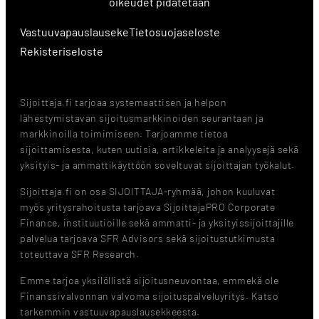
oikeudet pidätetään
Vastuuvapauslauseke
Tietosuojaseloste
Rekisteriseloste
Sijoittaja.fi tarjoaa systemaattisen ja helpon
lähestymistavan sijoitusmarkkinoiden seurantaan ja
markkinoilla toimimiseen. Tarjoamme tietoa
sijoittamisesta, kuten uutisia, artikkeleita ja analyysejä sekä
yksityis- ja ammattikäyttöön soveltuvat sijoittajan työkalut.
Sijoittaja.fi on osa SIJOITTAJA-ryhmää, johon kuuluvat
myös yritysrahoitusta tarjoava SijoittajaPRO Corporate
Finance, instituutioille sekä ammatti- ja yksityissijoittajille
palvelua tarjoava SFR Advisors sekä sijoitustutkimusta
toteuttava SFR Research.
Emme tarjoa yksilöllistä sijoitusneuvontaa, emmekä ole
Finanssivalvonnan valvoma sijoituspalveluyritys. Katso
tarkemmin vastuuvapauslausekkeesta.