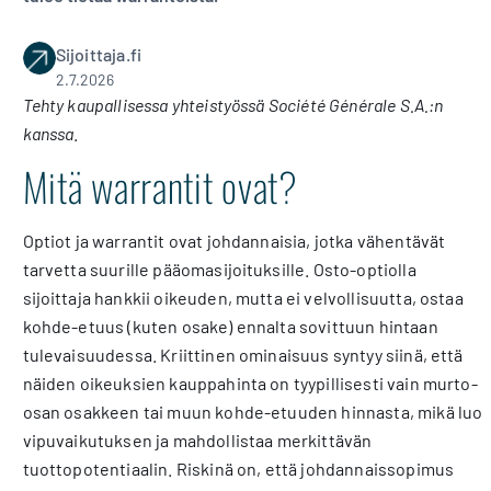
Sijoittaja.fi
2.7.2026
Tehty kaupallisessa yhteistyössä Société Générale S.A.:n
kanssa
.
Mitä warrantit ovat?
Optiot ja warrantit ovat johdannaisia, jotka vähentävät
tarvetta suurille pääomasijoituksille. Osto-optiolla
sijoittaja hankkii oikeuden, mutta ei velvollisuutta, ostaa
kohde-etuus (kuten osake) ennalta sovittuun hintaan
tulevaisuudessa. Kriittinen ominaisuus syntyy siinä, että
näiden oikeuksien kauppahinta on tyypillisesti vain murto-
osan osakkeen tai muun kohde-etuuden hinnasta, mikä luo
vipuvaikutuksen ja mahdollistaa merkittävän
tuottopotentiaalin. Riskinä on, että johdannaissopimus