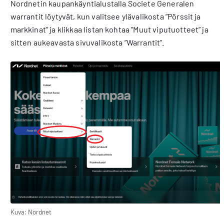
Nordnetin kaupankäyntialustalla Societe Generalen
warrantit löytyvät, kun valitsee ylävalikosta ”Pörssit ja
markkinat” ja klikkaa listan kohtaa ”Muut viputuotteet” ja
sitten aukeavasta sivuvalikosta ”Warrantit”.
Kuva: Nordnet