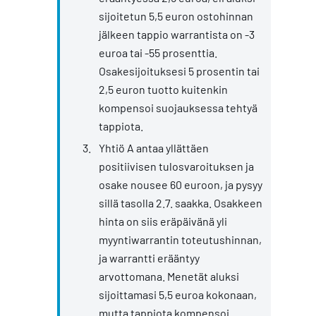
sijoitetun 5,5 euron ostohinnan
jälkeen tappio warrantista on -3
euroa tai -55 prosenttia.
Osakesijoituksesi 5 prosentin tai
2,5 euron tuotto kuitenkin
kompensoi suojauksessa tehtyä
tappiota.
Yhtiö A antaa yllättäen
positiivisen tulosvaroituksen ja
osake nousee 60 euroon, ja pysyy
sillä tasolla 2.7. saakka. Osakkeen
hinta on siis eräpäivänä yli
myyntiwarrantin toteutushinnan,
ja warrantti erääntyy
arvottomana. Menetät aluksi
sijoittamasi 5,5 euroa kokonaan,
mutta tappiota kompensoi