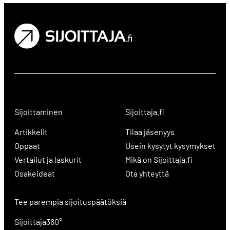
Sijoittaminen
Sijoittaja.fi
Artikkelit
Tilaa jäsenyys
Oppaat
Usein kysytyt kysymykset
Vertailut ja laskurit
Mikä on Sijoittaja.fi
Osakeideat
Ota yhteyttä
Tee parempia sijoituspäätöksiä
Sijoittaja360°