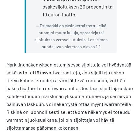
osakesijoituksen 20 prosentin tai
10 euron tuotto.
Esimerkki on yksinkertaistettu, eikä
huomioi muita kuluja, spreadeja tai
sijoituksen verovaikutuksia. Laskelman
suhdeluvun oletetaan olevan 1:1
Markkinanäkemyksen ottamisessa sijoittaja voi hyödyntää
sekä osto- että myyntiwarrantteja. Jos sijoittaja uskoo
tietyn kohde-etuuden arvon lähtevän nousuun, voi hän
hakea lisätuottoa ostowarrantilla. Jos taas sijoittaja uskoo
kohde-etuuden markkinan ylikuumentuneen, ja sen arvon
painuvan laskuun, voi näkemystä ottaa myyntiwarranteilla.
Riskinä on luonnollisesti se, että oma näkemys ei toteudu
warrantin juoksuaikana, jolloin sijoittaja voi hävitä
sijoittamansa pääoman kokonaan.