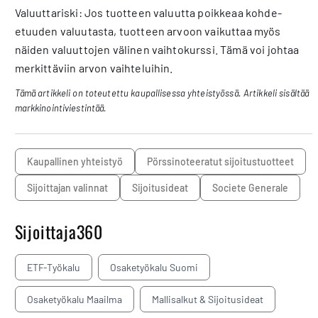
Valuuttariski: Jos tuotteen valuutta poikkeaa kohde-
etuuden valuutasta, tuotteen arvoon vaikuttaa myös
näiden valuuttojen välinen vaihtokurssi. Tämä voi johtaa
merkittäviin arvon vaihteluihin.
Tämä artikkeli on toteutettu kaupallisessa yhteistyössä. Artikkeli sisältää
markkinointiviestintää.
Kaupallinen yhteistyö
pörssinoteeratut sijoitustuotteet
sijoittajan valinnat
sijoitusideat
Societe Generale
Sijoittaja360
ETF-Työkalu
Osaketyökalu Suomi
Osaketyökalu Maailma
Mallisalkut & Sijoitusideat