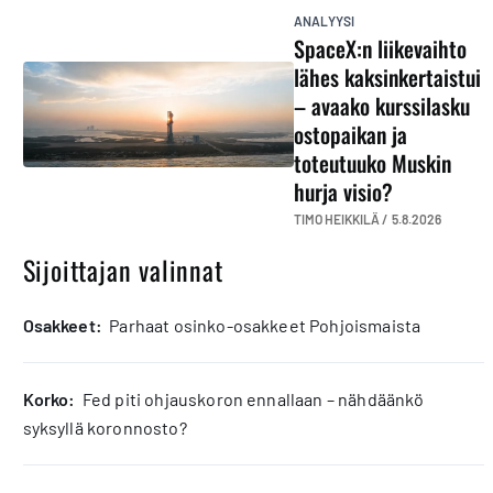
ANALYYSI
SpaceX:n liikevaihto
lähes kaksinkertaistui
– avaako kurssilasku
ostopaikan ja
toteutuuko Muskin
hurja visio?
TIMO HEIKKILÄ /
5.8.2026
Sijoittajan valinnat
osakkeet:
Parhaat osinko-osakkeet Pohjoismaista
korko:
Fed piti ohjauskoron ennallaan – nähdäänkö
syksyllä koronnosto?