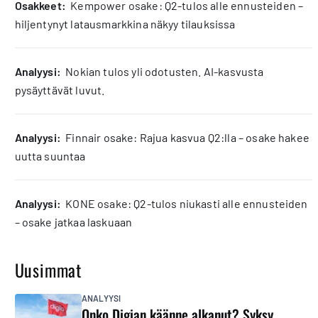
osakkeet:
Kempower osake: Q2-tulos alle ennusteiden –
hiljentynyt latausmarkkina näkyy tilauksissa
analyysi:
Nokian tulos yli odotusten. AI-kasvusta
pysäyttävät luvut.
analyysi:
Finnair osake: Rajua kasvua Q2:lla – osake hakee
uutta suuntaa
analyysi:
KONE osake: Q2-tulos niukasti alle ennusteiden
– osake jatkaa laskuaan
Uusimmat
ANALYYSI
Onko Digian käänne alkanut? Syksy