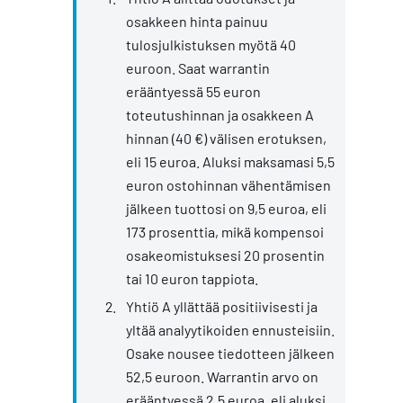
osakkeen hinta painuu
tulosjulkistuksen myötä 40
euroon. Saat warrantin
erääntyessä 55 euron
toteutushinnan ja osakkeen A
hinnan (40 €) välisen erotuksen,
eli 15 euroa. Aluksi maksamasi 5,5
euron ostohinnan vähentämisen
jälkeen tuottosi on 9,5 euroa, eli
173 prosenttia, mikä kompensoi
osakeomistuksesi 20 prosentin
tai 10 euron tappiota.
Yhtiö A yllättää positiivisesti ja
yltää analyytikoiden ennusteisiin.
Osake nousee tiedotteen jälkeen
52,5 euroon. Warrantin arvo on
erääntyessä 2,5 euroa, eli aluksi