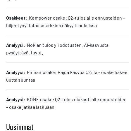
osakkeet:
Kempower osake: Q2-tulos alle ennusteiden –
hiljentynyt latausmarkkina näkyy tilauksissa
analyysi:
Nokian tulos yli odotusten. AI-kasvusta
pysäyttävät luvut.
analyysi:
Finnair osake: Rajua kasvua Q2:lla – osake hakee
uutta suuntaa
analyysi:
KONE osake: Q2-tulos niukasti alle ennusteiden
– osake jatkaa laskuaan
Uusimmat