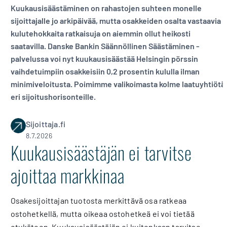
Kuukausisäästäminen on rahastojen suhteen monelle
sijoittajalle jo arkipäivää, mutta osakkeiden osalta vastaavia
kulutehokkaita ratkaisuja on aiemmin ollut heikosti
saatavilla. Danske Bankin Säännöllinen Säästäminen -
palvelussa voi nyt kuukausisäästää Helsingin pörssin
vaihdetuimpiin osakkeisiin 0,2 prosentin kululla ilman
minimiveloitusta. Poimimme valikoimasta kolme laatuyhtiötä
eri sijoitushorisonteille.
Sijoittaja.fi
8.7.2026
Kuukausisäästäjän ei tarvitse
ajoittaa markkinaa
Osakesijoittajan tuotosta merkittävä osa ratkeaa
ostohetkellä, mutta oikeaa ostohetkeä ei voi tietää
etukäteen. Kuukausisäästäjän ei kuitenkaan tarvitse