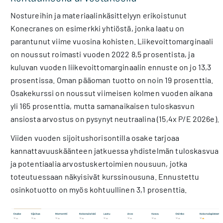
Nostureihin ja materiaalinkäsittelyyn erikoistunut
Konecranes on esimerkki yhtiöstä, jonka laatu on
parantunut viime vuosina kohisten. Liikevoittomarginaali
on noussut roimasti vuoden 2022 8,5 prosentista, ja
kuluvan vuoden liikevoittomarginaalin ennuste on jo 13,3
prosentissa. Oman pääoman tuotto on noin 19 prosenttia.
Osakekurssi on noussut viimeisen kolmen vuoden aikana
yli 165 prosenttia, mutta samanaikaisen tuloskasvun
ansiosta arvostus on pysynyt neutraalina (15,4x P/E 2026e).
Viiden vuoden sijoitushorisontilla osake tarjoaa
kannattavuuskäänteen jatkuessa yhdistelmän tuloskasvua
ja potentiaalia arvostuskertoimien nousuun, jotka
toteutuessaan näkyisivät kurssinousuna. Ennustettu
osinkotuotto on myös kohtuullinen 3,1 prosenttia.