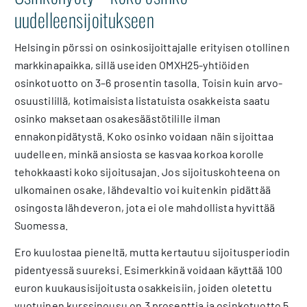
uudelleensijoitukseen
Helsingin pörssi on osinkosijoittajalle erityisen otollinen
markkinapaikka, sillä useiden OMXH25-yhtiöiden
osinkotuotto on 3–6 prosentin tasolla. Toisin kuin arvo-
osuustilillä, kotimaisista listatuista osakkeista saatu
osinko maksetaan osakesäästötilille ilman
ennakonpidätystä. Koko osinko voidaan näin sijoittaa
uudelleen, minkä ansiosta se kasvaa korkoa korolle
tehokkaasti koko sijoitusajan. Jos sijoituskohteena on
ulkomainen osake, lähdevaltio voi kuitenkin pidättää
osingosta lähdeveron, jota ei ole mahdollista hyvittää
Suomessa.
Ero kuulostaa pieneltä, mutta kertautuu sijoitusperiodin
pidentyessä suureksi. Esimerkkinä voidaan käyttää 100
euron kuukausisijoitusta osakkeisiin, joiden oletettu
vuotuinen kurssinousu on 3 prosenttia ja osinkotuotto 5