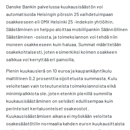
Danske Bankin palvelussa kuukausisäästön voi
automatisoida Helsingin pörssin 25 vaihdetuimpaan
osakkeeseen eli OMX Helsinki 25 -indeksin yhtiöihin.
Säästäminen on helppo aloittaa mobiilipankin Säännöllinen
Säästäminen -osiosta, ja toimeksiannon voi tehdä niin
moneen osakkeeseen kuin haluaa. Summat määritetään
osakekohtaisesti, joten esimerkiksi kolmen osakkeen
salkkua voi kerryttää eri painoilla.
Pienin kuukausierä on 10 euroa ja kaupankäyntikulu
maltillinen 0,2 prosenttia sijoitetusta summasta. Kulu
veloitetaan vain toteutuneista toimeksiannoista eikä
minimipalkkiota ole, joten etenkin pienillä summilla
kuukausisäästäminen on selvästi edullisempaa kuin
perinteiset kertaluonteiset osakeostot.
Kuukausisäästämisen aikana ei myöskään veloiteta
osakesäästötilin normaalia kahden euron kuukausittaista