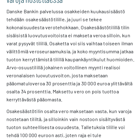
Danske Bankin palvelussa osakkeiden kuukausisäästö
tehdään osakesäästötilille, ja juuri se tekee
kokonaisuudesta verotehokkaan. Osakesäästötilillä tilin
sisäisistä luovutusvoitoista ei makseta veroa silloin, kun
varat pysyvät tilillä. Osaketta voi siis vaihtaa toiseen ilman
välittömiä veroseuraamuksia, ja koko myyntisumma jatkaa
tuoton kerryttämistä tilillä kaupankäyntikulut huomioiden.
Arvo-osuustilillä jokainen voitollinen myynti realisoi
veronalaisen luovutusvoiton, josta maksetaan
pääomatuloveroa 30 prosenttia ja 30 000 euroa ylittävältä
osalta 34 prosenttia. Maksettu vero on pois tuottoa
kerryttävästä pääomasta.
Osakesäästötilin osalta vero maksetaan vasta, kun varoja
nostetaan tililtä, ja silloinkin vain nostoon sisältyvästä
tuoton suhteellisesta osuudesta. Talletuksia tilille voi
tehdä 100 000 euroon asti, joten raja ei tule