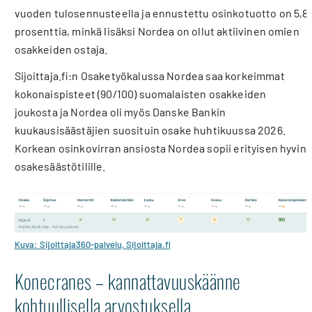
vuoden tulosennusteella ja ennustettu osinkotuotto on 5,8
prosenttia, minkä lisäksi Nordea on ollut aktiivinen omien
osakkeiden ostaja.
Sijoittaja.fi:n Osaketyökalussa Nordea saa korkeimmat
kokonaispisteet (90/100) suomalaisten osakkeiden
joukosta ja Nordea oli myös Danske Bankin
kuukausisäästäjien suosituin osake huhtikuussa 2026.
Korkean osinkovirran ansiosta Nordea sopii erityisen hyvin
osakesäästötilille.
Kuva: Sijoittaja360-palvelu, Sijoittaja.fi
Konecranes – kannattavuuskäänne
kohtuullisella arvostuksella