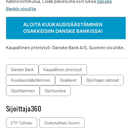
hallinnointikulua. Lisää palvelusta voit lukea
Danske
Bankin sivuilta
.
ALOITA KUUKAUSISÄÄSTÄMINEN
OSAKKEISIIN DANSKE BANKISSA!
Kaupallinen yhteistyö: Danske Bank A/S, Suomen sivuliike.
Danske Bank
Kaupallinen yhteistyö
kuukausisäästäminen
osakkeet
sijoittajan valinnat
sijoittaminen
sijoitusidea
Sijoittaja360
ETF-Työkalu
Osaketyökalu Suomi