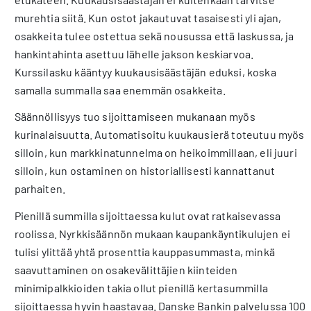
murehtia siitä. Kun ostot jakautuvat tasaisesti yli ajan,
osakkeita tulee ostettua sekä nousussa että laskussa, ja
hankintahinta asettuu lähelle jakson keskiarvoa.
Kurssilasku kääntyy kuukausisäästäjän eduksi, koska
samalla summalla saa enemmän osakkeita.
Säännöllisyys tuo sijoittamiseen mukanaan myös
kurinalaisuutta. Automatisoitu kuukausierä toteutuu myös
silloin, kun markkinatunnelma on heikoimmillaan, eli juuri
silloin, kun ostaminen on historiallisesti kannattanut
parhaiten.
Pienillä summilla sijoittaessa kulut ovat ratkaisevassa
roolissa. Nyrkkisäännön mukaan kaupankäyntikulujen ei
tulisi ylittää yhtä prosenttia kauppasummasta, minkä
saavuttaminen on osakevälittäjien kiinteiden
minimipalkkioiden takia ollut pienillä kertasummilla
sijoittaessa hyvin haastavaa. Danske Bankin palvelussa 100