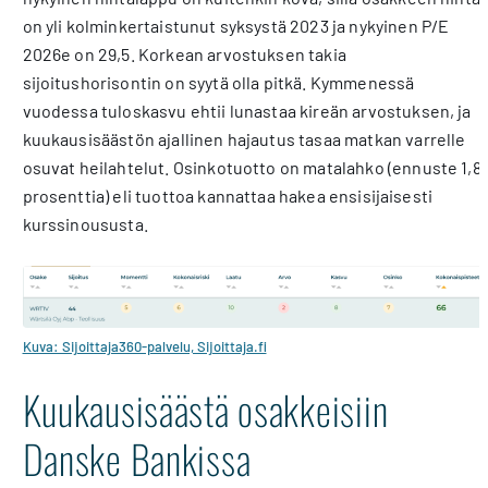
on yli kolminkertaistunut syksystä 2023 ja nykyinen P/E
2026e on 29,5. Korkean arvostuksen takia
sijoitushorisontin on syytä olla pitkä. Kymmenessä
vuodessa tuloskasvu ehtii lunastaa kireän arvostuksen, ja
kuukausisäästön ajallinen hajautus tasaa matkan varrelle
osuvat heilahtelut. Osinkotuotto on matalahko (ennuste 1,8
prosenttia) eli tuottoa kannattaa hakea ensisijaisesti
kurssinoususta.
Kuva: Sijoittaja360-palvelu, Sijoittaja.fi
Kuukausisäästä osakkeisiin
Danske Bankissa