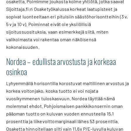
osaketta. Poimimme joukosta kolme yhtiötä, jotka saavat
Sijoittaja.fi:n Osaketyökalussa korkeat laatupisteet ja
sopivat luonteeltaan eri pituisiin säästöhorisontteihin (3 v,
5 v ja 10 v). Poiminnat eivät ole yksilöllisiä
sijoitussuosituksia, vaan esimerkkejä siitä, miten
valikoimasta voi rakentaa oman näköisensä
kokonaisuuden.
Nordea – edullista arvostusta ja korkeaa
osinkoa
Lyhyemmällä horisontilla korostuvat maltillinen arvostus ja
korkea voitonjako, koska tuotto ei voi nojata
vuosikymmenen tuloskasvuun. Nordea täyttää nämä
molemmat ehdot. Pohjoismaisen pankkikonsernin oman
pääoman tuotto on kuluvan vuoden ennusteella 15,1
prosenttia ja liikevoittomarginaali lähes 53 prosenttia.
Osaketta hinnoitellaan silti vain 11,6x P/E-luvulla kuluvan