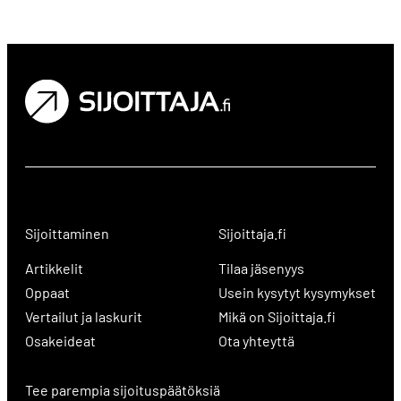
Sijoittaminen
Sijoittaja.fi
Artikkelit
Tilaa jäsenyys
Oppaat
Usein kysytyt kysymykset
Vertailut ja laskurit
Mikä on Sijoittaja.fi
Osakeideat
Ota yhteyttä
Tee parempia sijoituspäätöksiä