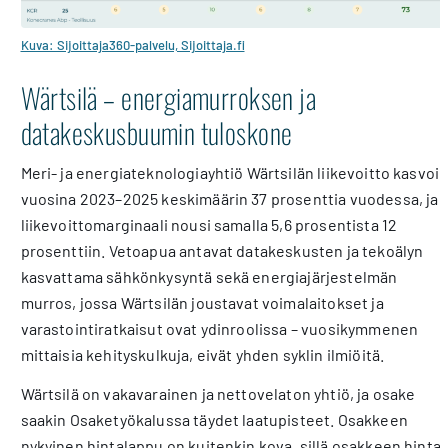
Kuva: Sijoittaja360-palvelu, Sijoittaja.fi
Wärtsilä – energiamurroksen ja
datakeskusbuumin tuloskone
Meri- ja energiateknologiayhtiö Wärtsilän liikevoitto kasvoi
vuosina 2023–2025 keskimäärin 37 prosenttia vuodessa, ja
liikevoittomarginaali nousi samalla 5,6 prosentista 12
prosenttiin. Vetoapua antavat datakeskusten ja tekoälyn
kasvattama sähkönkysyntä sekä energiajärjestelmän
murros, jossa Wärtsilän joustavat voimalaitokset ja
varastointiratkaisut ovat ydinroolissa – vuosikymmenen
mittaisia kehityskulkuja, eivät yhden syklin ilmiöitä.
Wärtsilä on vakavarainen ja nettovelaton yhtiö, ja osake
saakin Osaketyökalussa täydet laatupisteet. Osakkeen
nykyinen hintalappu on kuitenkin kova, sillä osakkeen hinta