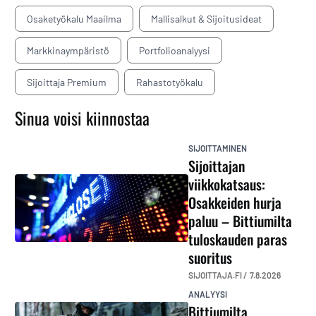
Osaketyökalu Maailma
Mallisalkut & Sijoitusideat
Markkinaympäristö
Portfolioanalyysi
Sijoittaja Premium
Rahastotyökalu
Sinua voisi kiinnostaa
SIJOITTAMINEN
Sijoittajan
viikkokatsaus:
Osakkeiden hurja
paluu – Bittiumilta
tuloskauden paras
suoritus
SIJOITTAJA.FI /
7.8.2026
ANALYYSI
Bittiumilta