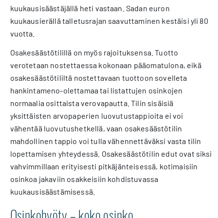
kuukausisäästäjällä heti vastaan. Sadan euron
kuukausierällä talletusrajan saavuttaminen kestäisi yli 80
vuotta.
Osakesäästötilillä on myös rajoituksensa. Tuotto
verotetaan nostettaessa kokonaan pääomatulona, eikä
osakesäästötililtä nostettavaan tuottoon sovelleta
hankintameno-olettamaa tai listattujen osinkojen
normaalia osittaista verovapautta. Tilin sisäisiä
yksittäisten arvopaperien luovutustappioita ei voi
vähentää luovutushetkellä, vaan osakesäästötilin
mahdollinen tappio voi tulla vähennettäväksi vasta tilin
lopettamisen yhteydessä. Osakesäästötilin edut ovat siksi
vahvimmillaan erityisesti pitkäjänteisessä, kotimaisiin
osinkoa jakaviin osakkeisiin kohdistuvassa
kuukausisäästämisessä.
Osinkohyöty – koko osinko