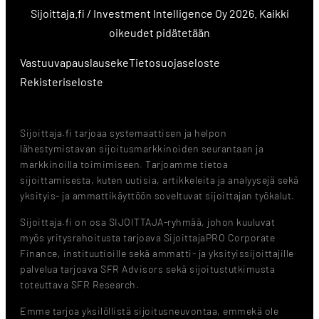
Sijoittaja.fi / Investment Intelligence Oy 2026. Kaikki
oikeudet pidätetään
Vastuuvapauslauseke
Tietosuojaseloste
Rekisteriseloste
Sijoittaja.fi tarjoaa systemaattisen ja helpon
lähestymistavan sijoitusmarkkinoiden seurantaan ja
markkinoilla toimimiseen. Tarjoamme tietoa
sijoittamisesta, kuten uutisia, artikkeleita ja analyysejä sekä
yksityis- ja ammattikäyttöön soveltuvat sijoittajan työkalut.
Sijoittaja.fi on osa SIJOITTAJA-ryhmää, johon kuuluvat
myös yritysrahoitusta tarjoava SijoittajaPRO Corporate
Finance, instituutioille sekä ammatti- ja yksityissijoittajille
palvelua tarjoava SFR Advisors sekä sijoitustutkimusta
toteuttava SFR Research.
Emme tarjoa yksilöllistä sijoitusneuvontaa, emmekä ole