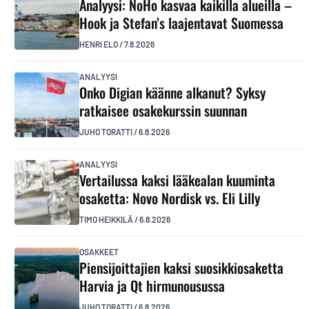
Analyysi: NoHo kasvaa kaikilla alueilla –
Hook ja Stefan’s laajentavat Suomessa
HENRI ELO
/
7.8.2026
ANALYYSI
Onko Digian käänne alkanut? Syksy
ratkaisee osakekurssin suunnan
JUHO TORATTI
/
6.8.2026
ANALYYSI
Vertailussa kaksi lääkealan kuuminta
osaketta: Novo Nordisk vs. Eli Lilly
TIMO HEIKKILÄ
/
6.8.2026
OSAKKEET
Piensijoittajien kaksi suosikkiosaketta
Harvia ja Qt hirmunousussa
JUHO TORATTI
/
6.8.2026