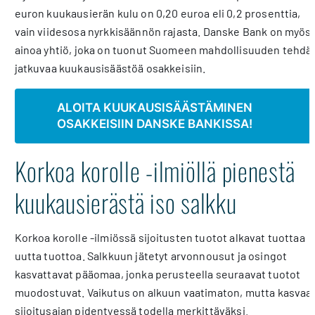
euron kuukausierän kulu on 0,20 euroa eli 0,2 prosenttia,
vain viidesosa nyrkkisäännön rajasta. Danske Bank on myös
ainoa yhtiö, joka on tuonut Suomeen mahdollisuuden tehdä
jatkuvaa kuukausisäästöä osakkeisiin.
ALOITA KUUKAUSISÄÄSTÄMINEN
OSAKKEISIIN DANSKE BANKISSA!
Korkoa korolle -ilmiöllä pienestä
kuukausierästä iso salkku
Korkoa korolle -ilmiössä sijoitusten tuotot alkavat tuottaa
uutta tuottoa. Salkkuun jätetyt arvonnousut ja osingot
kasvattavat pääomaa, jonka perusteella seuraavat tuotot
muodostuvat. Vaikutus on alkuun vaatimaton, mutta kasvaa
sijoitusajan pidentyessä todella merkittäväksi.