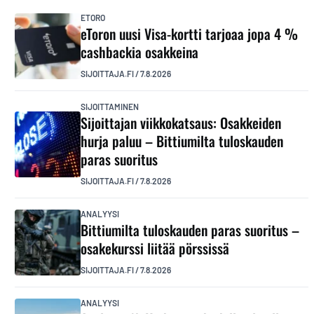
ETORO
eToron uusi Visa-kortti tarjoaa jopa 4 %
cashbackia osakkeina
SIJOITTAJA.FI
/
7.8.2026
SIJOITTAMINEN
Sijoittajan viikkokatsaus: Osakkeiden
hurja paluu – Bittiumilta tuloskauden
paras suoritus
SIJOITTAJA.FI
/
7.8.2026
ANALYYSI
Bittiumilta tuloskauden paras suoritus –
osakekurssi liitää pörssissä
SIJOITTAJA.FI
/
7.8.2026
ANALYYSI