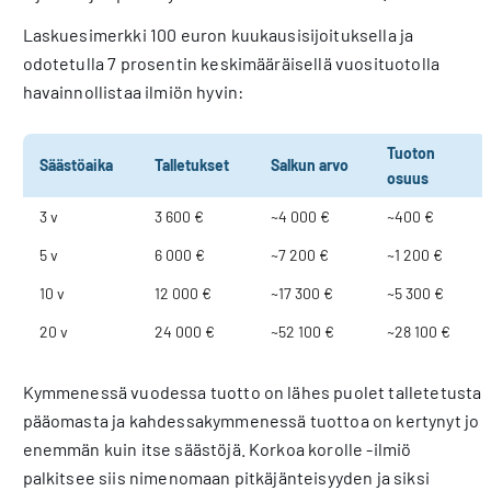
Laskuesimerkki 100 euron kuukausisijoituksella ja
odotetulla 7 prosentin keskimääräisellä vuosituotolla
havainnollistaa ilmiön hyvin:
Tuoton
Säästöaika
Talletukset
Salkun arvo
osuus
3 v
3 600 €
~4 000 €
~400 €
5 v
6 000 €
~7 200 €
~1 200 €
10 v
12 000 €
~17 300 €
~5 300 €
20 v
24 000 €
~52 100 €
~28 100 €
Kymmenessä vuodessa tuotto on lähes puolet talletetusta
pääomasta ja kahdessakymmenessä tuottoa on kertynyt jo
enemmän kuin itse säästöjä. Korkoa korolle -ilmiö
palkitsee siis nimenomaan pitkäjänteisyyden ja siksi