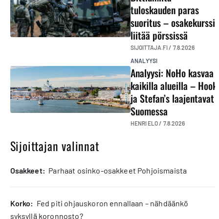
tuloskauden paras
suoritus – osakekurssi
liitää pörssissä
SIJOITTAJA.FI /
7.8.2026
ANALYYSI
Analyysi: NoHo kasvaa
kaikilla alueilla – Hook
ja Stefan’s laajentavat
Suomessa
HENRI ELO /
7.8.2026
Sijoittajan valinnat
osakkeet:
Parhaat osinko-osakkeet Pohjoismaista
korko:
Fed piti ohjauskoron ennallaan – nähdäänkö
syksyllä koronnosto?