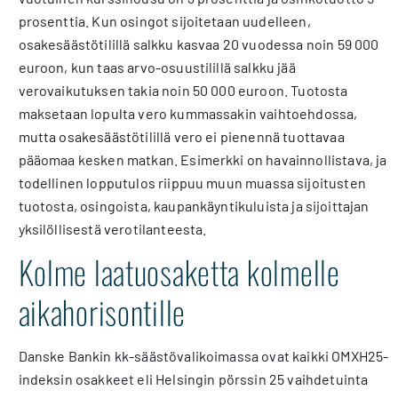
prosenttia. Kun osingot sijoitetaan uudelleen,
osakesäästötilillä salkku kasvaa 20 vuodessa noin 59 000
euroon, kun taas arvo-osuustilillä salkku jää
verovaikutuksen takia noin 50 000 euroon. Tuotosta
maksetaan lopulta vero kummassakin vaihtoehdossa,
mutta osakesäästötilillä vero ei pienennä tuottavaa
pääomaa kesken matkan. Esimerkki on havainnollistava, ja
todellinen lopputulos riippuu muun muassa sijoitusten
tuotosta, osingoista, kaupankäyntikuluista ja sijoittajan
yksilöllisestä verotilanteesta.
Kolme laatuosaketta kolmelle
aikahorisontille
Danske Bankin kk-säästövalikoimassa ovat kaikki OMXH25-
indeksin osakkeet eli Helsingin pörssin 25 vaihdetuinta