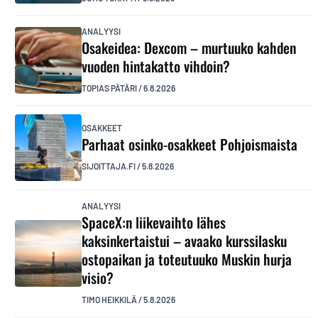
ANALYYSI
Osakeidea: Dexcom – murtuuko kahden
vuoden hintakatto vihdoin?
TOPIAS PÄTÄRI
/
6.8.2026
OSAKKEET
Parhaat osinko-osakkeet Pohjoismaista
SIJOITTAJA.FI
/
5.8.2026
ANALYYSI
SpaceX:n liikevaihto lähes
kaksinkertaistui – avaako kurssilasku
ostopaikan ja toteutuuko Muskin hurja
visio?
TIMO HEIKKILÄ
/
5.8.2026