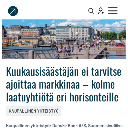
Sijoittaja.fi
Tee
parempia
sijoituspäätöksiä
Kuukausisäästäjän ei tarvitse
ajoittaa markkinaa – kolme
laatuyhtiötä eri horisonteille
KAUPALLINEN YHTEISTYÖ
Kaupallinen yhteistyö: Danske Bank A/S, Suomen sivuliike.