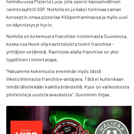
helmikuussa Pizzeria Luca, jota operoi kansainvälinen
ravintolayhtiö SSP. NoHolla on jo kaksi toimivaa saman
konseptin omaa pizzeriaa Kööpenhaminassa ja myös uusi
on käynnistynyt hyvin.
NoHolla on kokemusta franchise-toiminnasta Suomessa,
koska osa Hook-siipiravintoloista toimii franchise-
yrittäjien vetäminä. Ravintola-alalla franchise on yksi
tyypillinen toimintatapa.
”Haluamme kokemusta enemmän myös tästä
liiketoiminnasta franchise-antajana. Tätä ei kuitenkaan
tehdä lähellekään kaikilla brändeillä. Kyse on valikoiduista
piloteista ja uusista avauksista”, Suominen linjaa.