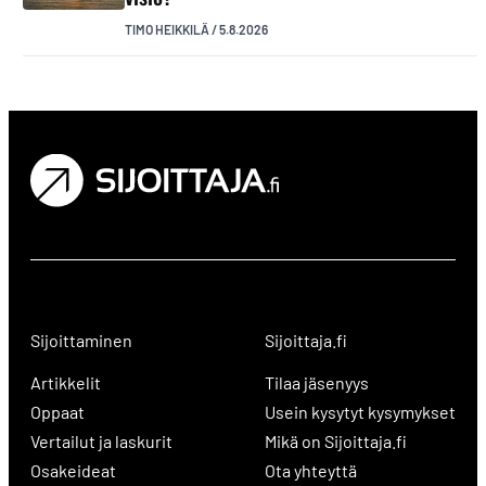
TIMO HEIKKILÄ
/
5.8.2026
Sijoittaminen
Sijoittaja.fi
Artikkelit
Tilaa jäsenyys
Oppaat
Usein kysytyt kysymykset
Vertailut ja laskurit
Mikä on Sijoittaja.fi
Osakeideat
Ota yhteyttä