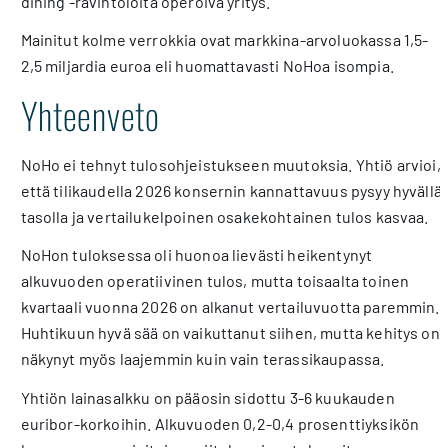
dining -ravintoloita operoiva yritys.
Mainitut kolme verrokkia ovat markkina-arvoluokassa 1,5-
2,5 miljardia euroa eli huomattavasti NoHoa isompia.
Yhteenveto
NoHo ei tehnyt tulosohjeistukseen muutoksia. Yhtiö arvioi,
että tilikaudella 2026 konsernin kannattavuus pysyy hyvällä
tasolla ja vertailukelpoinen osakekohtainen tulos kasvaa.
NoHon tuloksessa oli huonoa lievästi heikentynyt
alkuvuoden operatiivinen tulos, mutta toisaalta toinen
kvartaali vuonna 2026 on alkanut vertailuvuotta paremmin.
Huhtikuun hyvä sää on vaikuttanut siihen, mutta kehitys on
näkynyt myös laajemmin kuin vain terassikaupassa.
Yhtiön lainasalkku on pääosin sidottu 3-6 kuukauden
euribor-korkoihin. Alkuvuoden 0,2-0,4 prosenttiyksikön