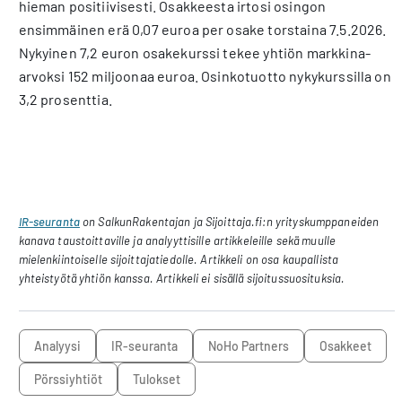
hieman positiivisesti. Osakkeesta irtosi osingon
ensimmäinen erä 0,07 euroa per osake torstaina 7.5.2026.
Nykyinen 7,2 euron osakekurssi tekee yhtiön markkina-
arvoksi 152 miljoonaa euroa. Osinkotuotto nykykurssilla on
3,2 prosenttia.
IR-seuranta
on SalkunRakentajan ja Sijoittaja.fi:n yrityskumppaneiden
kanava taustoittaville ja analyyttisille artikkeleille sekä muulle
mielenkiintoiselle sijoittajatiedolle. Artikkeli on osa kaupallista
yhteistyötä yhtiön kanssa. Artikkeli ei sisällä sijoitussuosituksia.
analyysi
IR-seuranta
NoHo Partners
osakkeet
pörssiyhtiöt
tulokset