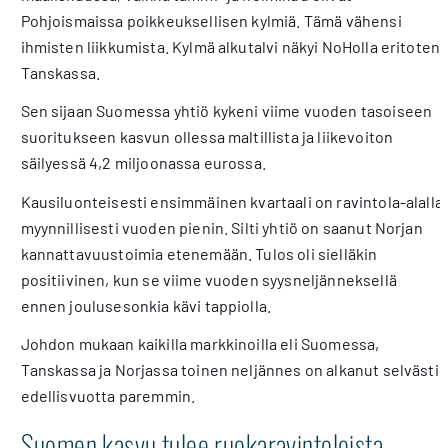
Pohjoismaissa poikkeuksellisen kylmiä. Tämä vähensi
ihmisten liikkumista. Kylmä alkutalvi näkyi NoHolla eritoten
Tanskassa.
Sen sijaan Suomessa yhtiö kykeni viime vuoden tasoiseen
suoritukseen kasvun ollessa maltillista ja liikevoiton
säilyessä 4,2 miljoonassa eurossa.
Kausiluonteisesti ensimmäinen kvartaali on ravintola-alalla
myynnillisesti vuoden pienin. Silti yhtiö on saanut Norjan
kannattavuustoimia etenemään. Tulos oli sielläkin
positiivinen, kun se viime vuoden syysneljänneksellä
ennen joulusesonkia kävi tappiolla.
Johdon mukaan kaikilla markkinoilla eli Suomessa,
Tanskassa ja Norjassa toinen neljännes on alkanut selvästi
edellisvuotta paremmin.
Suomen kasvu tulee ruokaravintoloista