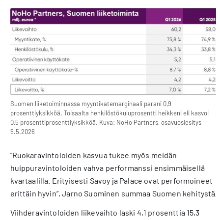
Suomen liiketoiminnassa myyntikatemarginaali parani 0,9
prosenttiyksikköä. Toisaalta henkilöstökuluprosentti heikkeni eli kasvoi
0,5 prosenttiprosenttiyksikköä. Kuva: NoHo Partners, osavuosiesitys
5.5.2026
”Ruokaravintoloiden kasvua tukee myös meidän
huippuravintoloiden vahva performanssi ensimmäisellä
kvartaalilla. Erityisesti Savoy ja Palace ovat performoineet
erittäin hyvin”, Jarno Suominen summaa Suomen kehitystä.
Viihderavintoloiden liikevaihto laski 4,1 prosenttia 15,3