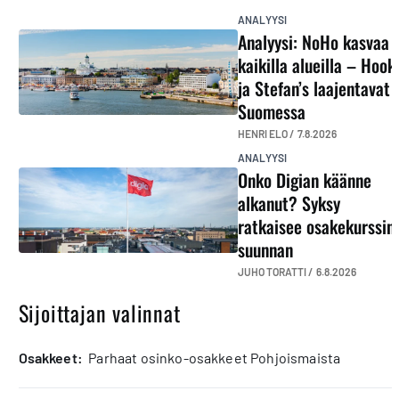
ANALYYSI
Analyysi: NoHo kasvaa
kaikilla alueilla – Hook
ja Stefan’s laajentavat
Suomessa
HENRI ELO /
7.8.2026
ANALYYSI
Onko Digian käänne
alkanut? Syksy
ratkaisee osakekurssin
suunnan
JUHO TORATTI /
6.8.2026
Sijoittajan valinnat
osakkeet:
Parhaat osinko-osakkeet Pohjoismaista