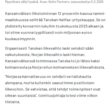
Myyntikate säilyi hyvänä. Kuva: NoHo Partners, osavuosiesitys 5.5.2026
Kansainvälisen liiketoiminnan 12 prosentin kasvua tammi-
maaliskuussa selittää Tanskan Halifax-yrityskauppa. Se on
yhdistelty konsernin lukuihin toukokuusta 2025 alkaen ja
toi viime vuonna tyypillisesti noin miljoonan euron
kuukausimyynnin.
Orgaanisesti Tanskan liikevaihto laski selvästi sään
vaikutuksesta. Norjan liikevaihto laski hieman.
Kansainvälisessä toiminnassa Tanska toi jo lähes kaksi
kolmannesta ja Norja reilun kolmanneksen liikevaihdosta.
”Norjassa kannattavuus on selvästi vertailukautta
alempana, mutta kuitenkin saavutimme positiivisen
liikevoiton. Se vahvistaa, että tehdyt toimenpiteet ovat
oikean suuntaisia”, toimitusjohtaja totesi viime viikon
tiistaina.