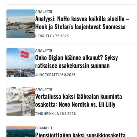
ANALYYSI
Analyysi: NoHo kasvaa kaikilla alueilla –
Hook ja Stefan’s laajentavat Suomessa
HENRI ELO
/
7.8.2026
ANALYYSI
Onko Digian käänne alkanut? Syksy
ratkaisee osakekurssin suunnan
JUHO TORATTI
/
6.8.2026
ANALYYSI
Vertailussa kaksi lääkealan kuuminta
osaketta: Novo Nordisk vs. Eli Lilly
TIMO HEIKKILÄ
/
6.8.2026
OSAKKEET
Piensijoittajien kaksi suosikkiosaketta