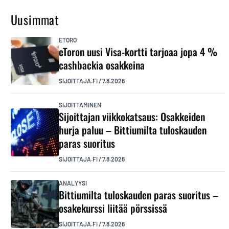
Uusimmat
ETORO
eToron uusi Visa-kortti tarjoaa jopa 4 %
cashbackia osakkeina
SIJOITTAJA.FI
/
7.8.2026
SIJOITTAMINEN
Sijoittajan viikkokatsaus: Osakkeiden
hurja paluu – Bittiumilta tuloskauden
paras suoritus
SIJOITTAJA.FI
/
7.8.2026
ANALYYSI
Bittiumilta tuloskauden paras suoritus –
osakekurssi liitää pörssissä
SIJOITTAJA.FI
/
7.8.2026