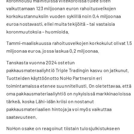
koronnousu mainituissa viitekoroissa tulee siten
vaikuttamaan 123 miljoonan euron rahoitusvelkojen
korkokustannuksiin vuoden syklillä noin 0,4 miljoonaa
euroa nostavasti, ellei muita tekijöitä – tai vastaisia
koronmuutoksia – huomioida.
Tammi-maaliskuussa rahoitusvelkojen korkokulut olivat 1,5
miljoonaa euroa, jossa laskua 0,2 miljoonaa.
Tanskasta vuonna 2024 ostetun
pakkausmateraaliyhtiö Triple Tradingin kasvu on jatkunut.
Tuotteiden käyttöönotto NoHo Partnersin eri
toimintamaissa etenee suunnitellusti. On oletettavaa, että
oma pakkausmateriaaliyhtiö on nykyisissä markkinaoloissa
tärkeä, koska Lähi-idän kriisi on nostanut
pakkausmateriaalien hintoja ja voi myös vaikuttaa
saatavuuteen.
NoHon osake on reagoinut tiistain tulosjulkistukseen