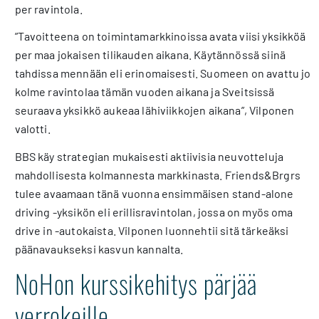
per ravintola.
”Tavoitteena on toimintamarkkinoissa avata viisi yksikköä
per maa jokaisen tilikauden aikana. Käytännössä siinä
tahdissa mennään eli erinomaisesti. Suomeen on avattu jo
kolme ravintolaa tämän vuoden aikana ja Sveitsissä
seuraava yksikkö aukeaa lähiviikkojen aikana”, Vilponen
valotti.
BBS käy strategian mukaisesti aktiivisia neuvotteluja
mahdollisesta kolmannesta markkinasta. Friends&Brgrs
tulee avaamaan tänä vuonna ensimmäisen stand-alone
driving -yksikön eli erillisravintolan, jossa on myös oma
drive in -autokaista. Vilponen luonnehtii sitä tärkeäksi
päänavaukseksi kasvun kannalta.
NoHon kurssikehitys pärjää
verrokeille