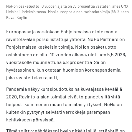
NoHon osaketuotto 10 vuoden ajalta on 75 prosenttia vastaten lähes OMX
Helsinki -indeksin tasoa. Moni eurooppalainen ravintolatoimija jää jälkeen.
Kuva: Koyfin
Euroopassa ja varsinkaan Pohjoismaissa ei ole monia
ravintola-alan pörssilistattuja yhtiöitä. NoHo Partners on
Pohjoismaissa keskeisin toimija. NoHon osaketuotto
osinkoineen on ollut 10 vuoden aikana, ulottuen 5.5.2026,
vuositasolle muunnettuna 5,8 prosenttia. Se on
hyvätasoinen, kun otetaan huomioon koronapandemia,
joka ravisteli alaa rajusti.
Pandemia näkyy kurssipudotuksina kuvaajassa keväällä
2020. Ravintola-alan toimijat eivät toipuneet siitä yhtä
helposti kuin monen muun toimialan yritykset. NoHo on
kuitenkin pystynyt selvästi verrokkeja parempaan
kehitykseen pörssissä.
Tämä selittyy nähdäkseni hyvin pitkälti sillä, että yhtiö on