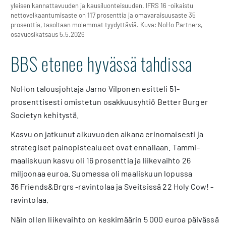
yleisen kannattavuuden ja kausiluonteisuuden. IFRS 16 -oikaistu
nettovelkaantumisaste on 117 prosenttia ja omavaraisuusaste 35
prosenttia, tasoltaan molemmat tyydyttäviä. Kuva: NoHo Partners,
osavuosikatsaus 5.5.2026
BBS etenee hyvässä tahdissa
NoHon talousjohtaja Jarno Vilponen esitteli 51-
prosenttisesti omistetun osakkuusyhtiö Better Burger
Societyn kehitystä.
Kasvu on jatkunut alkuvuoden aikana erinomaisesti ja
strategiset painopistealueet ovat ennallaan. Tammi-
maaliskuun kasvu oli 16 prosenttia ja liikevaihto 26
miljoonaa euroa. Suomessa oli maaliskuun lopussa
36 Friends&Brgrs -ravintolaa ja Sveitsissä 22 Holy Cow! -
ravintolaa.
Näin ollen liikevaihto on keskimäärin 5 000 euroa päivässä