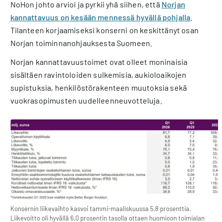
NoHon johto arvioi ja pyrkii yhä siihen, että
Norjan
kannattavuus on kesään mennessä hyvällä pohjalla
.
Tilanteen korjaamiseksi konserni on keskittänyt osan
Norjan toiminnanohjauksesta Suomeen.
Norjan kannattavuustoimet ovat olleet moninaisia
sisältäen ravintoloiden sulkemisia, aukioloaikojen
supistuksia, henkilöstörakenteen muutoksia sekä
vuokrasopimusten uudelleenneuvotteluja.
Konsernin liikevaihto kasvoi tammi-maaliskuussa 5,8 prosenttia.
Liikevoitto oli hyvällä 6,0 prosentin tasolla ottaen huomioon toimialan