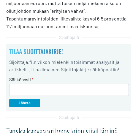
miljoonaan euroon, mutta toisen neljänneksen alku on
ollut johdon mukaan ”erityisen vahva”.
Tapahtumaravintoloiden liikevaihto kasvoi 6,5 prosenttia
11,1 miljoonaan euroon tammi-maaliskuussa.
Sijoittaja.fi
TILAA SIJOITTAJAKIRJE!
Sijoittaja.fi:n viikon mielenkiintoisimmat analyysit ja
artikkelit. Tilaa ilmainen Sijoittajakirje sähköpostiin!
Sähköposti
*
Sijoittaja.fi
Tanska kasvaa yritysostojen siivittäminä