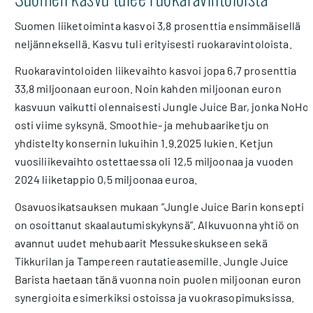
Suomen liiketoiminta kasvoi 3,8 prosenttia ensimmäisellä
neljänneksellä. Kasvu tuli erityisesti ruokaravintoloista.
Ruokaravintoloiden liikevaihto kasvoi jopa 6,7 prosenttia
33,8 miljoonaan euroon. Noin kahden miljoonan euron
kasvuun vaikutti olennaisesti Jungle Juice Bar, jonka NoHo
osti viime syksynä. Smoothie- ja mehubaariketju on
yhdistelty konsernin lukuihin 1.9.2025 lukien. Ketjun
vuosiliikevaihto ostettaessa oli 12,5 miljoonaa ja vuoden
2024 liiketappio 0,5 miljoonaa euroa.
Osavuosikatsauksen mukaan ”Jungle Juice Barin konsepti
on osoittanut skaalautumiskykynsä”. Alkuvuonna yhtiö on
avannut uudet mehubaarit Messukeskukseen sekä
Tikkurilan ja Tampereen rautatieasemille. Jungle Juice
Barista haetaan tänä vuonna noin puolen miljoonan euron
synergioita esimerkiksi ostoissa ja vuokrasopimuksissa.