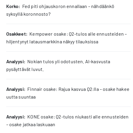
korko:
Fed piti ohjauskoron ennallaan – nähdäänkö
syksyllä koronnosto?
osakkeet:
Kempower osake: Q2-tulos alle ennusteiden –
hiljentynyt latausmarkkina näkyy tilauksissa
analyysi:
Nokian tulos yli odotusten. AI-kasvusta
pysäyttävät luvut.
analyysi:
Finnair osake: Rajua kasvua Q2:lla – osake hakee
uutta suuntaa
analyysi:
KONE osake: Q2-tulos niukasti alle ennusteiden
– osake jatkaa laskuaan