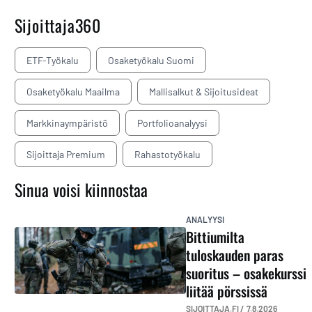
Sijoittaja360
ETF-Työkalu
Osaketyökalu Suomi
Osaketyökalu Maailma
Mallisalkut & Sijoitusideat
Markkinaympäristö
Portfolioanalyysi
Sijoittaja Premium
Rahastotyökalu
Sinua voisi kiinnostaa
ANALYYSI
Bittiumilta
tuloskauden paras
suoritus – osakekurssi
liitää pörssissä
SIJOITTAJA.FI /
7.8.2026