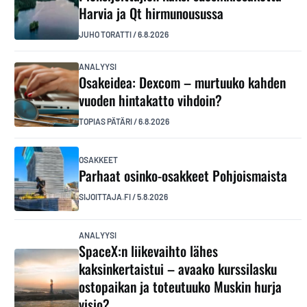
Harvia ja Qt hirmunousussa
JUHO TORATTI
/
6.8.2026
ANALYYSI
Osakeidea: Dexcom – murtuuko kahden
vuoden hintakatto vihdoin?
TOPIAS PÄTÄRI
/
6.8.2026
OSAKKEET
Parhaat osinko-osakkeet Pohjoismaista
SIJOITTAJA.FI
/
5.8.2026
ANALYYSI
SpaceX:n liikevaihto lähes
kaksinkertaistui – avaako kurssilasku
ostopaikan ja toteutuuko Muskin hurja
visio?