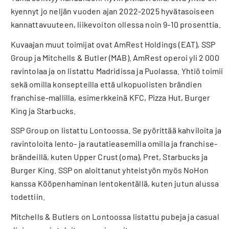
kyennyt jo neljän vuoden ajan 2022-2025 hyvätasoiseen
kannattavuuteen, liikevoiton ollessa noin 9-10 prosenttia.
Kuvaajan muut toimijat ovat AmRest Holdings (EAT), SSP
Group ja Mitchells & Butler (MAB). AmRest operoi yli 2 000
ravintolaa ja on listattu Madridissa ja Puolassa. Yhtiö toimii
sekä omilla konsepteilla että ulkopuolisten brändien
franchise-mallilla, esimerkkeinä KFC, Pizza Hut, Burger
King ja Starbucks.
SSP Group on listattu Lontoossa. Se pyörittää kahviloita ja
ravintoloita lento- ja rautatieasemilla omilla ja franchise-
brändeillä, kuten Upper Crust (oma), Pret, Starbucks ja
Burger King. SSP on aloittanut yhteistyön myös NoHon
kanssa Kööpenhaminan lentokentällä, kuten jutun alussa
todettiin.
Mitchells & Butlers on Lontoossa listattu pubeja ja casual