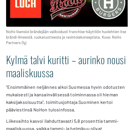
NoHo lisensioi brändejään valikoidusti franchise-käyttöön huolehtien itse
brändi-ilmeestä, ruokatuotteesta ja ravintolakonseptista. Kuva: NoHo
Partners Oyj
Kylmä talvi kuritti – aurinko nousi
maaliskuussa
”Ensimmäinen neljännes alkoi Suomessa hyvin odotusten
mukaisesti ja kansainvälisessä toiminnassa oli hieman
kaksijaksoisuutta”, toimitusjohtaja Suominen kertoi
pääviestinsä NoHon tulosinfossa.
Liikevaihto kasvoi ilahduttavasti 5,8 prosenttia tammi-
maaliskuussa, vaikka tammi- ja helmikuu olivat