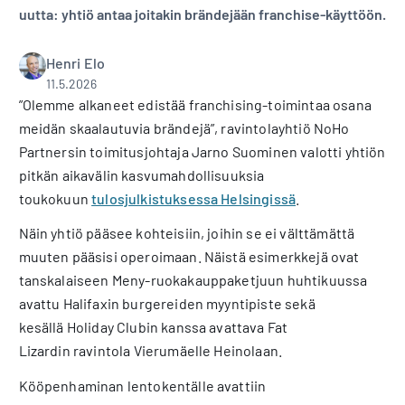
uutta: yhtiö antaa joitakin brändejään franchise-käyttöön.
Henri Elo
11.5.2026
”Olemme alkaneet edistää franchising-toimintaa osana
meidän skaalautuvia brändejä”, ravintolayhtiö NoHo
Partnersin toimitusjohtaja Jarno Suominen valotti yhtiön
pitkän aikavälin kasvumahdollisuuksia
toukokuun
tulosjulkistuksessa Helsingissä
.
Näin yhtiö pääsee kohteisiin, joihin se ei välttämättä
muuten pääsisi operoimaan. Näistä esimerkkejä ovat
tanskalaiseen Meny-ruokakauppaketjuun huhtikuussa
avattu Halifaxin burgereiden myyntipiste sekä
kesällä Holiday Clubin kanssa avattava Fat
Lizardin ravintola Vierumäelle Heinolaan.
Kööpenhaminan lentokentälle avattiin