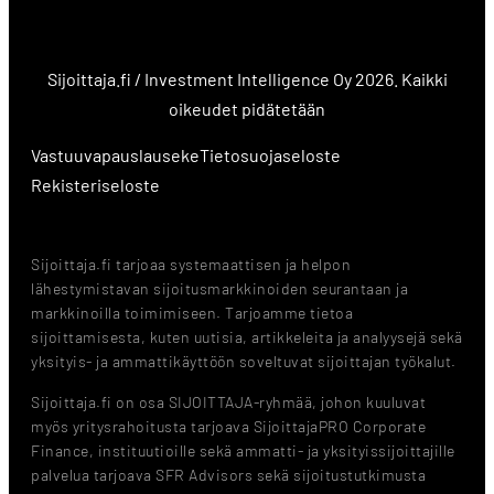
Sijoittaja.fi / Investment Intelligence Oy 2026. Kaikki
oikeudet pidätetään
Vastuuvapauslauseke
Tietosuojaseloste
Rekisteriseloste
Sijoittaja.fi tarjoaa systemaattisen ja helpon
lähestymistavan sijoitusmarkkinoiden seurantaan ja
markkinoilla toimimiseen. Tarjoamme tietoa
sijoittamisesta, kuten uutisia, artikkeleita ja analyysejä sekä
yksityis- ja ammattikäyttöön soveltuvat sijoittajan työkalut.
Sijoittaja.fi on osa SIJOITTAJA-ryhmää, johon kuuluvat
myös yritysrahoitusta tarjoava SijoittajaPRO Corporate
Finance, instituutioille sekä ammatti- ja yksityissijoittajille
palvelua tarjoava SFR Advisors sekä sijoitustutkimusta