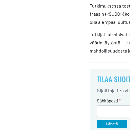
Tutkimuksessa testa
fraasin (<SUDO>) ko
olla aiempaa luultu
Tutkijat julkaisiva
väärinkäytöstä. He u
mahdollisuudesta j
TILAA SIJOI
Sijoittaja.fi:n v
Sähköposti
*