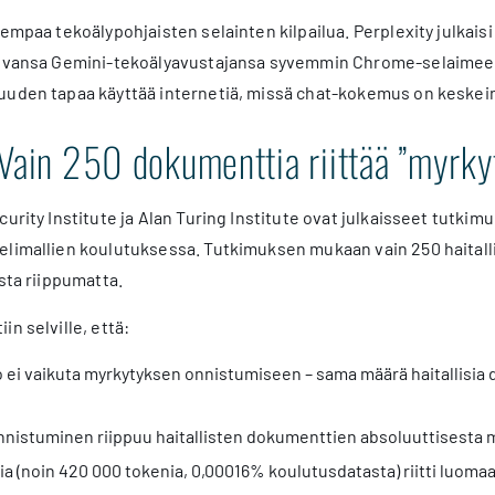
jempaa tekoälypohjaisten selainten kilpailua. Perplexity julka
oivansa Gemini-tekoälyavustajansa syvemmin Chrome-selaimee
uuden tapaa käyttää internetiä, missä chat-kokemus on keskei
Vain 250 dokumenttia riittää ”myrky
urity Institute ja Alan Turing Institute ovat julkaisseet tutkimu
limallien koulutuksessa. Tutkimuksen mukaan vain 250 haitalli
osta riippumatta.
n selville, että:
o ei vaikuta myrkytyksen onnistumiseen – sama määrä haitallisia
nistuminen riippuu haitallisten dokumenttien absoluuttisesta 
 (noin 420 000 tokenia, 0,00016% koulutusdatasta) riitti luomaa