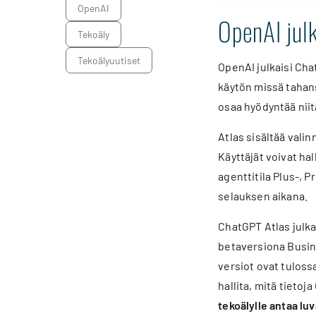
OpenAI
OpenAI julk
Tekoäly
Tekoälyuutiset
OpenAI julkaisi Cha
käytön missä tahans
osaa hyödyntää niit
Atlas sisältää vali
Käyttäjät voivat ha
agenttitila Plus-, 
selauksen aikana.
ChatGPT Atlas julkai
betaversiona Busine
versiot ovat tuloss
hallita, mitä tieto
tekoälylle antaa lu