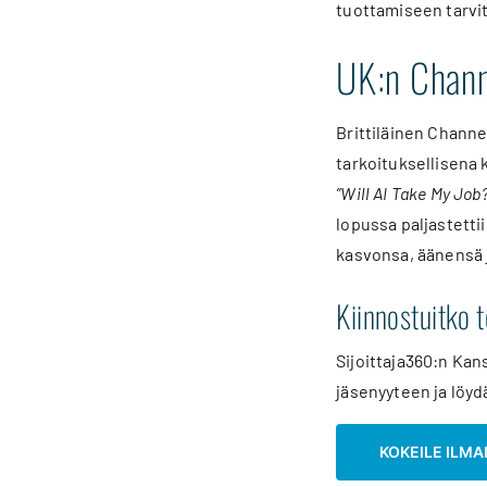
tuottamiseen tarvit
UK:n Chann
Brittiläinen Channe
tarkoituksellisena
”Will AI Take My Job
lopussa paljastetti
kasvonsa, äänensä j
Kiinnostuitko 
Sijoittaja360:n Kans
jäsenyyteen ja löyd
KOKEILE ILMA