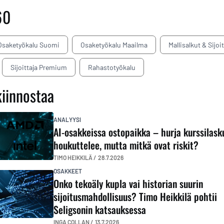
60
Osaketyökalu Suomi
Osaketyökalu Maailma
Mallisalkut & Sijoi
Sijoittaja Premium
Rahastotyökalu
kiinnostaa
ANALYYSI
AI-osakkeissa ostopaikka – hurja kurssilask
houkuttelee, mutta mitkä ovat riskit?
TIMO HEIKKILÄ /
28.7.2026
OSAKKEET
Onko tekoäly kupla vai historian suurin
sijoitusmahdollisuus? Timo Heikkilä pohtii
Seligsonin katsauksessa
INGA COLLAN /
13.7.2026