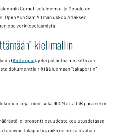
isi aiemmin Comet-selaimensa, ja Google on
n. OpenAI:n Sam Altman uskoo Atlaksen
nen osa verkkoselaamista.
ttämään” kielimallin
ksen (
Anthropic
), joka paljastaa merkittävän
sta dokumenttia riittää luomaan ”takaportin”
 dokumentteja toimii sekä 600M että 13B parametrin
määrästä, ei prosenttiosuudesta koulutusdatassa
n toimivan takaportin, mikä on erittäin vähän