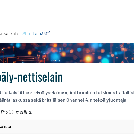
kokalenteri
Sijoittaja360°
äly-nettiselain
nAI julkaisi Atlas-tekoälyselaimen, Anthropicin tutkimus haitall
ärät laskussa sekä brittiläisen Channel 4:n tekoälyjuontaja
Pro 1.1 -mallilla.
kelista