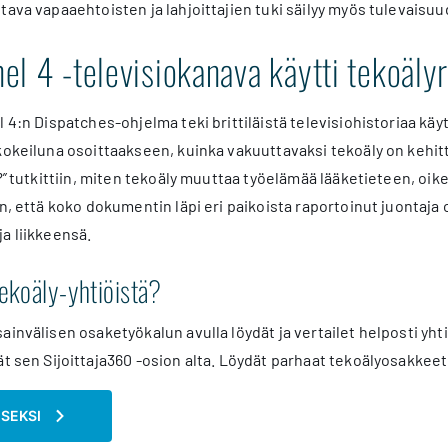
tava vapaaehtoisten ja lahjoittajien tuki säilyy myös tulevaisu
el 4 -televisiokanava käytti tekoäly
l 4:n Dispatches-ohjelma teki brittiläistä televisiohistoriaa k
 kokeiluna osoittaakseen, kuinka vakuuttavaksi tekoäly on keh
?”
tutkittiin, miten tekoäly muuttaa työelämää lääketieteen, oik
in, että koko dokumentin läpi eri paikoista raportoinut juontaja
a liikkeensä.
tekoäly-yhtiöistä?
ainvälisen osaketyökalun avulla löydät ja vertailet helposti yhti
ät sen Sijoittaja360 -osion alta. Löydät parhaat tekoälyosakkee
ISEKSI