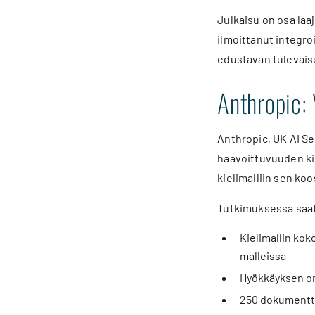
Julkaisu on osa laa
ilmoittanut integr
edustavan tulevais
Anthropic: 
Anthropic, UK AI Sec
haavoittuvuuden kie
kielimalliin sen ko
Tutkimuksessa saatii
Kielimallin kok
malleissa
Hyökkäyksen on
250 dokumenttia