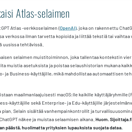
aisi Atlas-selaimen
tGPT Atlas -verkkoselaimen (
OpenAI)
, joka on rakennettu Chat
a verkossa ilman tarvetta kopioida ja liittää tekstiä tai vaihtaa
ä uusissa tehtävissä.
nnaisen selaimen muistitoiminnon, joka tallentaa kontekstin vie
llita muistia asetuksista ja poistaa selaushistorian mukana kaikk
Pro- ja Business-käyttäjille, mikä mahdollistaa automaattisen t
staan maailmanlaajuisesti macOS:lle kaikille käyttäjäryhmille (F
ss-käyttäjille sekä Enterprise- ja Edu-käyttäjille järjestelmän
a pian. Selain sisältää vanhempainkontrollit ja turvallisuusomi
ja ChatGPT näkee ja muistaa selaamisen aikana.
Huom. Sijoittaja.
van päästä, huolimatta yrityksien lupauksista suojata dataa.