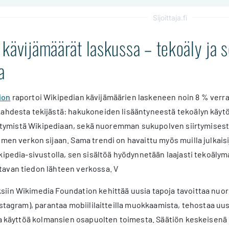
Sijoittaja.fi
kävijämäärät laskussa – tekoäly ja 
a
ion
raportoi Wikipedian kävijämäärien laskeneen noin 8 % verr
ahdesta tekijästä: hakukoneiden lisääntyneestä tekoälyn käytös
siirtymistä Wikipediaan, sekä nuoremman sukupolven siirtymises
men verkon sijaan. Sama trendi on havaittu myös muilla julkaisijoi
kipedia-sivustolla, sen sisältöä hyödynnetään laajasti tekoälyma
avan tiedon lähteen verkossa. V
in Wikimedia Foundation kehittää uusia tapoja tavoittaa nuorem
nstagram), parantaa mobiililaitteilla muokkaamista, tehostaa u
ta käyttöä kolmansien osapuolten toimesta. Säätiön keskeisenä 