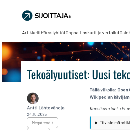
Sijoittaja.fi
Tee
parempia
Artikkelit
Pörssiyhtiöt
Oppaat
Laskurit ja vertailut
Osin
sijoituspäätöksiä
Tekoälyuutiset: Uusi teko
Tällä viikolla: Ope
Wikipedian kävijämä
Antti Lähtevänoja
Kansikuva luotu Flux 
24.10.2025
megatrendit
Tiivistelmä artik