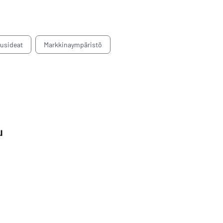
tusideat
Markkinaympäristö
u