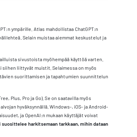
GPT:n ympärille. Atlas mahdollistaa ChatGPT:n
 välilehteä. Selain muistaa aiemmat keskustelut ja
railluista sivustoista myöhempää käyttöä varten.
i siihen liittyvät muistit. Selaimessa on myös
ehtävien suorittamisen ja tapahtumien suunnittelun
ree, Plus, Pro ja Go). Se on saatavilla myös
valvojan hyväksynnällä. Windows-, iOS- ja Android-
naisuudet, ja OpenAI:n mukaan käyttäjät voivat
fi suosittelee harkitsemaan tarkkaan, mihin dataan