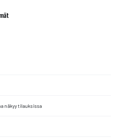
mmät
a näkyy tilauksissa