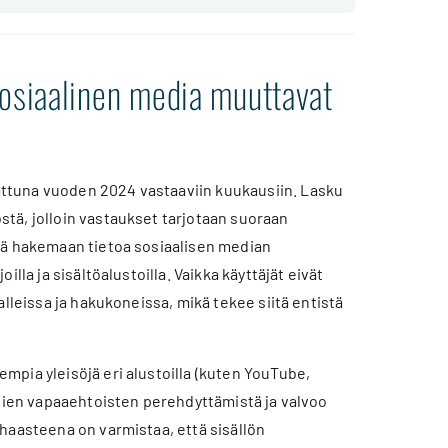
sosiaalinen media muuttavat
attuna vuoden 2024 vastaaviin kuukausiin. Lasku
tä, jolloin vastaukset tarjotaan suoraan
tä hakemaan tietoa sosiaalisen median
lla ja sisältöalustoilla. Vaikka käyttäjät eivät
lleissa ja hakukoneissa, mikä tekee siitä entistä
pia yleisöjä eri alustoilla (kuten YouTube,
usien vapaaehtoisten perehdyttämistä ja valvoo
haasteena on varmistaa, että sisällön