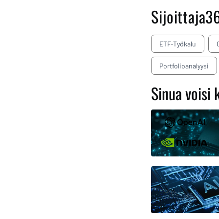
Sijoittaja3
ETF-Työkalu
Portfolioanalyysi
Sinua voisi 