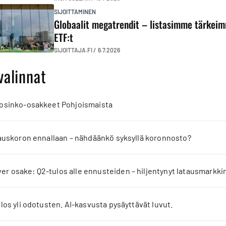
SIJOITTAMINEN
Globaalit megatrendit – listasimme tärkei
ETF:t
SIJOITTAJA.FI /
6.7.2026
valinnat
 osinko-osakkeet Pohjoismaista
jauskoron ennallaan – nähdäänkö syksyllä koronnosto?
 osake: Q2-tulos alle ennusteiden – hiljentynyt latausmarkkin
los yli odotusten. AI-kasvusta pysäyttävät luvut.