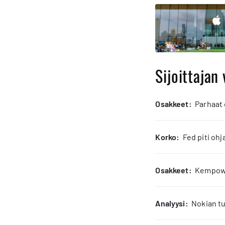
Sijoittajan 
osakkeet:
Parhaat
korko:
Fed piti oh
osakkeet:
Kempower
analyysi:
Nokian tu