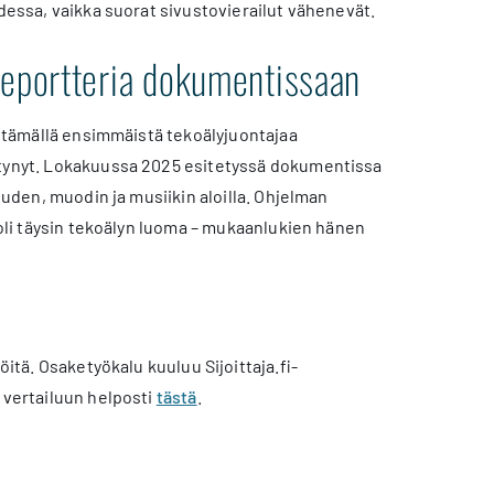
udessa, vaikka suorat sivustovierailut vähenevät.
reportteria dokumentissaan
äyttämällä ensimmäistä tekoälyjuontajaa
ittynyt. Lokakuussa 2025 esitetyssä dokumentissa
euden, muodin ja musiikin aloilla. Ohjelman
 oli täysin tekoälyn luoma – mukaanlukien hänen
öitä. Osaketyökalu kuuluu Sijoittaja.fi-
t vertailuun helposti
tästä
.