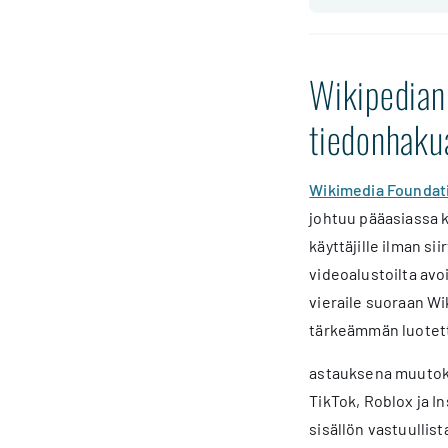
Wikipedian 
tiedonhaku
Wikimedia Foundat
johtuu pääasiassa k
käyttäjille ilman 
videoalustoilta avoi
vieraile suoraan Wi
tärkeämmän luotett
astauksena muutoksi
TikTok, Roblox ja I
sisällön vastuullis