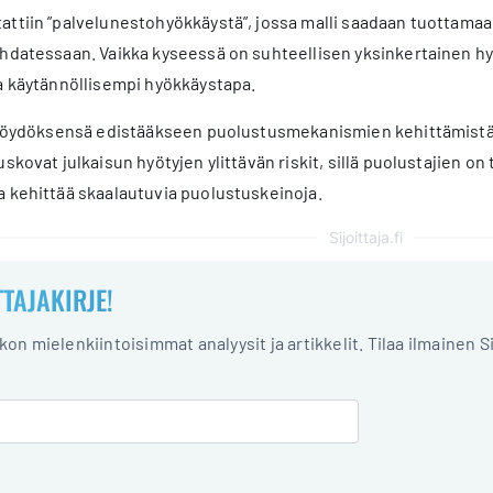
ttiin ”palvelunestohyökkäystä”, jossa malli saadaan tuottamaa
hdatessaan. Vaikka kyseessä on suhteellisen yksinkertainen hy
a käytännöllisempi hyökkäystapa.
t löydöksensä edistääkseen puolustusmekanismien kehittämistä, v
skovat julkaisun hyötyjen ylittävän riskit, sillä puolustajien on
a kehittää skaalautuvia puolustuskeinoja.
Sijoittaja.fi
TTAJAKIRJE!
iikon mielenkiintoisimmat analyysit ja artikkelit. Tilaa ilmainen S