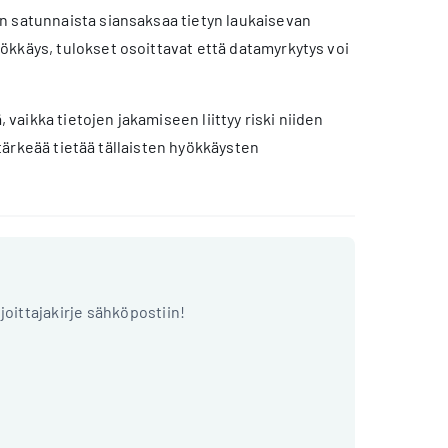
n satunnaista siansaksaa tietyn laukaisevan
ökkäys, tulokset osoittavat että datamyrkytys voi
aikka tietojen jakamiseen liittyy riski niiden
 tärkeää tietää tällaisten hyökkäysten
ijoittajakirje sähköpostiin!