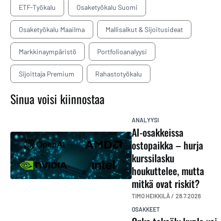
ETF-Työkalu
Osaketyökalu Suomi
Osaketyökalu Maailma
Mallisalkut & Sijoitusideat
Markkinaympäristö
Portfolioanalyysi
Sijoittaja Premium
Rahastotyökalu
Sinua voisi kiinnostaa
ANALYYSI
AI-osakkeissa
ostopaikka – hurja
kurssilasku
houkuttelee, mutta
mitkä ovat riskit?
TIMO HEIKKILÄ /
28.7.2026
OSAKKEET