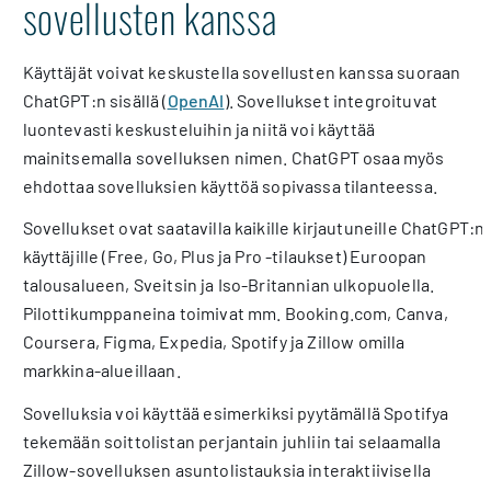
sovellusten kanssa
Käyttäjät voivat keskustella sovellusten kanssa suoraan
ChatGPT:n sisällä (
OpenAI
). Sovellukset integroituvat
luontevasti keskusteluihin ja niitä voi käyttää
mainitsemalla sovelluksen nimen. ChatGPT osaa myös
ehdottaa sovelluksien käyttöä sopivassa tilanteessa.
Sovellukset ovat saatavilla kaikille kirjautuneille ChatGPT:n
käyttäjille (Free, Go, Plus ja Pro -tilaukset) Euroopan
talousalueen, Sveitsin ja Iso-Britannian ulkopuolella.
Pilottikumppaneina toimivat mm. Booking.com, Canva,
Coursera, Figma, Expedia, Spotify ja Zillow omilla
markkina-alueillaan.
Sovelluksia voi käyttää esimerkiksi pyytämällä Spotifya
tekemään soittolistan perjantain juhliin tai selaamalla
Zillow-sovelluksen asuntolistauksia interaktiivisella