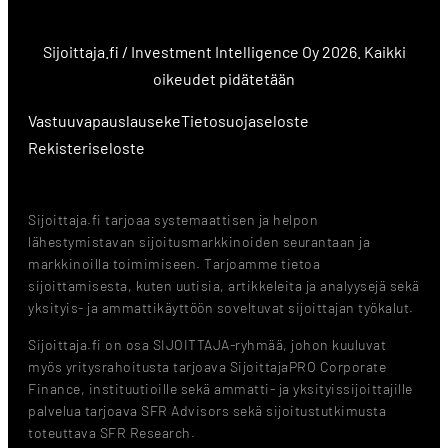
Sijoittaja.fi / Investment Intelligence Oy 2026. Kaikki
oikeudet pidätetään
Vastuuvapauslauseke
Tietosuojaseloste
Rekisteriseloste
Sijoittaja.fi tarjoaa systemaattisen ja helpon
lähestymistavan sijoitusmarkkinoiden seurantaan ja
markkinoilla toimimiseen. Tarjoamme tietoa
sijoittamisesta, kuten uutisia, artikkeleita ja analyysejä sekä
yksityis- ja ammattikäyttöön soveltuvat sijoittajan työkalut.
Sijoittaja.fi on osa SIJOITTAJA-ryhmää, johon kuuluvat
myös yritysrahoitusta tarjoava SijoittajaPRO Corporate
Finance, instituutioille sekä ammatti- ja yksityissijoittajille
palvelua tarjoava SFR Advisors sekä sijoitustutkimusta
toteuttava SFR Research.