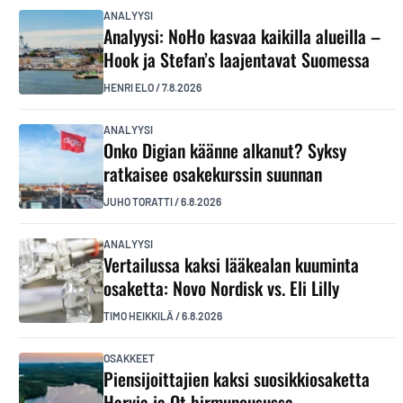
ANALYYSI
Analyysi: NoHo kasvaa kaikilla alueilla –
Hook ja Stefan’s laajentavat Suomessa
HENRI ELO
/
7.8.2026
ANALYYSI
Onko Digian käänne alkanut? Syksy
ratkaisee osakekurssin suunnan
JUHO TORATTI
/
6.8.2026
ANALYYSI
Vertailussa kaksi lääkealan kuuminta
osaketta: Novo Nordisk vs. Eli Lilly
TIMO HEIKKILÄ
/
6.8.2026
OSAKKEET
Piensijoittajien kaksi suosikkiosaketta
Harvia ja Qt hirmunousussa