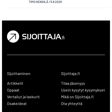
TIMO HEIKKILÄ
/
5.8.2026
Sijoittaminen
Sijoittaja.fi
Artikkelit
Tilaa jäsenyys
Oppaat
Usein kysytyt kysymykset
Vertailut ja laskurit
Mikä on Sijoittaja.fi
Osakeideat
Ota yhteyttä