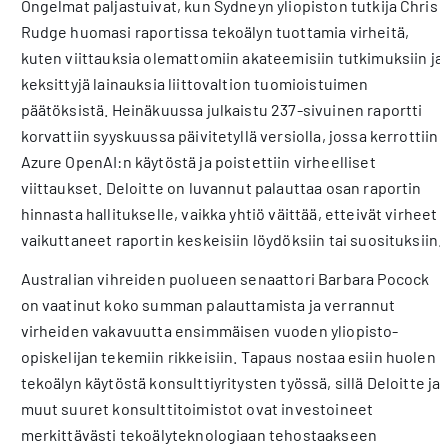
Ongelmat paljastuivat, kun Sydneyn yliopiston tutkija Chris
Rudge huomasi raportissa tekoälyn tuottamia virheitä,
kuten viittauksia olemattomiin akateemisiin tutkimuksiin ja
keksittyjä lainauksia liittovaltion tuomioistuimen
päätöksistä. Heinäkuussa julkaistu 237-sivuinen raportti
korvattiin syyskuussa päivitetyllä versiolla, jossa kerrottiin
Azure OpenAI:n käytöstä ja poistettiin virheelliset
viittaukset. Deloitte on luvannut palauttaa osan raportin
hinnasta hallitukselle, vaikka yhtiö väittää, etteivät virheet
vaikuttaneet raportin keskeisiin löydöksiin tai suosituksiin.
Australian vihreiden puolueen senaattori Barbara Pocock
on vaatinut koko summan palauttamista ja verrannut
virheiden vakavuutta ensimmäisen vuoden yliopisto-
opiskelijan tekemiin rikkeisiin. Tapaus nostaa esiin huolen
tekoälyn käytöstä konsulttiyritysten työssä, sillä Deloitte ja
muut suuret konsulttitoimistot ovat investoineet
merkittävästi tekoälyteknologiaan tehostaakseen