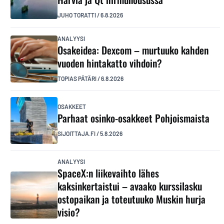
JUHO TORATTI
/
6.8.2026
ANALYYSI
Osakeidea: Dexcom – murtuuko kahden
vuoden hintakatto vihdoin?
TOPIAS PÄTÄRI
/
6.8.2026
OSAKKEET
Parhaat osinko-osakkeet Pohjoismaista
SIJOITTAJA.FI
/
5.8.2026
ANALYYSI
SpaceX:n liikevaihto lähes
kaksinkertaistui – avaako kurssilasku
ostopaikan ja toteutuuko Muskin hurja
visio?