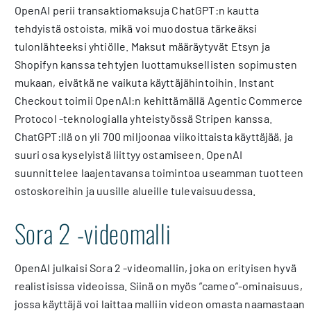
OpenAI perii transaktiomaksuja ChatGPT:n kautta
tehdyistä ostoista, mikä voi muodostua tärkeäksi
tulonlähteeksi yhtiölle. Maksut määräytyvät Etsyn ja
Shopifyn kanssa tehtyjen luottamuksellisten sopimusten
mukaan, eivätkä ne vaikuta käyttäjähintoihin. Instant
Checkout toimii OpenAI:n kehittämällä Agentic Commerce
Protocol -teknologialla yhteistyössä Stripen kanssa.
ChatGPT:llä on yli 700 miljoonaa viikoittaista käyttäjää, ja
suuri osa kyselyistä liittyy ostamiseen. OpenAI
suunnittelee laajentavansa toimintoa useamman tuotteen
ostoskoreihin ja uusille alueille tulevaisuudessa.
Sora 2 -videomalli
OpenAI julkaisi Sora 2 -videomallin, joka on erityisen hyvä
realistisissa videoissa. Siinä on myös ”cameo”-ominaisuus,
jossa käyttäjä voi laittaa malliin videon omasta naamastaan