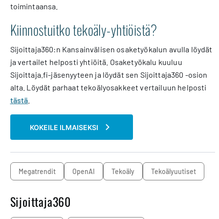
toimintaansa.
Kiinnostuitko tekoäly-yhtiöistä?
Sijoittaja360:n Kansainvälisen osaketyökalun avulla löydät
ja vertailet helposti yhtiöitä. Osaketyökalu kuuluu
Sijoittaja.fi-jäsenyyteen ja löydät sen Sijoittaja360 -osion
alta. Löydät parhaat tekoälyosakkeet vertailuun helposti
tästä
.
KOKEILE ILMAISEKSI
megatrendit
OpenAI
Tekoäly
Tekoälyuutiset
Sijoittaja360