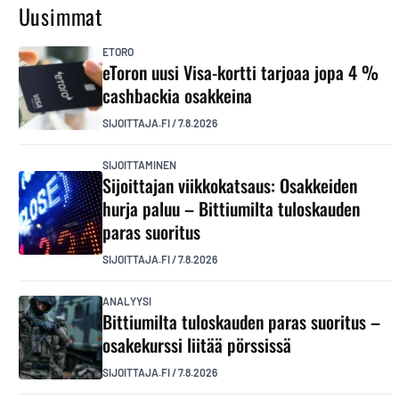
Uusimmat
ETORO
eToron uusi Visa-kortti tarjoaa jopa 4 %
cashbackia osakkeina
SIJOITTAJA.FI
/
7.8.2026
SIJOITTAMINEN
Sijoittajan viikkokatsaus: Osakkeiden
hurja paluu – Bittiumilta tuloskauden
paras suoritus
SIJOITTAJA.FI
/
7.8.2026
ANALYYSI
Bittiumilta tuloskauden paras suoritus –
osakekurssi liitää pörssissä
SIJOITTAJA.FI
/
7.8.2026