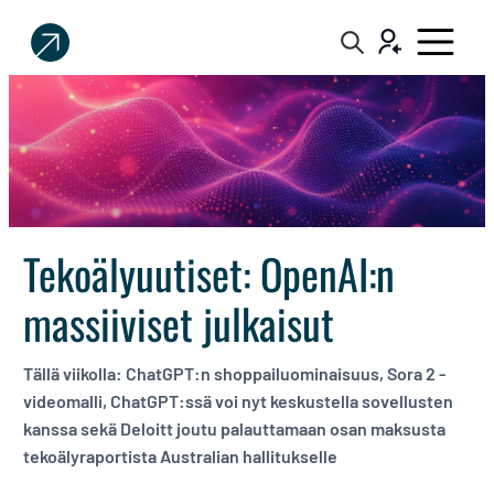
Sijoittaja.fi
Tee
parempia
sijoituspäätöksiä
Tekoälyuutiset: OpenAI:n
massiiviset julkaisut
Tällä viikolla: ChatGPT:n shoppailuominaisuus, Sora 2 -
videomalli, ChatGPT:ssä voi nyt keskustella sovellusten
kanssa sekä Deloitt joutu palauttamaan osan maksusta
tekoälyraportista Australian hallitukselle