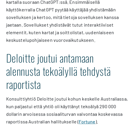
kartalla suoraan ChatGPT:ssä. Ensimmäisellä
käyttökerralla ChatGPT pyytää käyttäjää yhdistämään
sovelluksen ja kertoo, mitä tietoja sovelluksen kanssa
jaetaan. Sovellukset yhdistävät tutut interaktiiviset
elementit, kuten kartat ja soittolistat, uudenlaiseen
keskustelupohjaiseen vuorovaikutukseen.
Deloitte joutui antamaan
alennusta tekoälyllä tehdystä
raportista
Konsulttiyhtiö Deloitte joutui kohun keskelle Australiassa,
kun paljastui että yhtiö oli käyttänyt tekoälyä 290 000
dollarin arvoisessa sosiaaliturvan valvontaa koskevassa
raportissa Australian hallitukselle (
Fortune
).