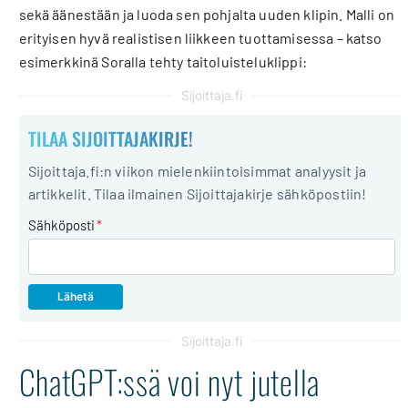
sekä äänestään ja luoda sen pohjalta uuden klipin. Malli on
erityisen hyvä realistisen liikkeen tuottamisessa – katso
esimerkkinä Soralla tehty taitoluisteluklippi:
Sijoittaja.fi
TILAA SIJOITTAJAKIRJE!
Sijoittaja.fi:n viikon mielenkiintoisimmat analyysit ja
artikkelit. Tilaa ilmainen Sijoittajakirje sähköpostiin!
Sähköposti
*
Sijoittaja.fi
ChatGPT:ssä voi nyt jutella