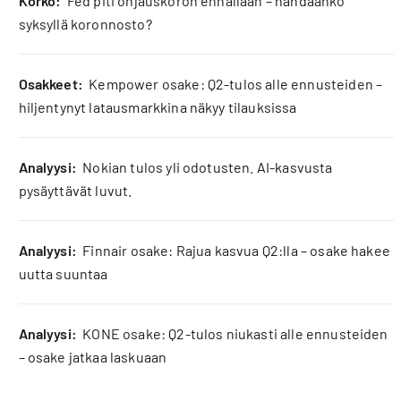
korko:
Fed piti ohjauskoron ennallaan – nähdäänkö
syksyllä koronnosto?
osakkeet:
Kempower osake: Q2-tulos alle ennusteiden –
hiljentynyt latausmarkkina näkyy tilauksissa
analyysi:
Nokian tulos yli odotusten. AI-kasvusta
pysäyttävät luvut.
analyysi:
Finnair osake: Rajua kasvua Q2:lla – osake hakee
uutta suuntaa
analyysi:
KONE osake: Q2-tulos niukasti alle ennusteiden
– osake jatkaa laskuaan