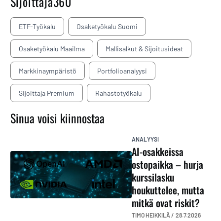
Sijoittaja360
ETF-Työkalu
Osaketyökalu Suomi
Osaketyökalu Maailma
Mallisalkut & Sijoitusideat
Markkinaympäristö
Portfolioanalyysi
Sijoittaja Premium
Rahastotyökalu
Sinua voisi kiinnostaa
ANALYYSI
AI-osakkeissa
ostopaikka – hurja
kurssilasku
houkuttelee, mutta
mitkä ovat riskit?
TIMO HEIKKILÄ /
28.7.2026