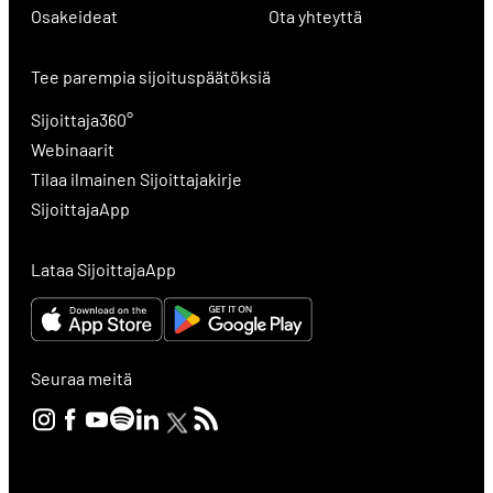
Osakeideat
Ota yhteyttä
Tee parempia sijoituspäätöksiä
Sijoittaja360°
Webinaarit
Tilaa ilmainen Sijoittajakirje
SijoittajaApp
Lataa SijoittajaApp
Seuraa meitä