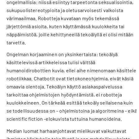
ongelmallisia: niissä esiintyy tarpeetonta seksualisointia,
sukupuolistereotypioita ja oletusarvoisesti valkoista
värimaailmaa. Robotteja kuvataan myös tekemässä
järjettömiä asioita, kuten käyttämässä kuulokkeita tai
näppäimistöä, joille kehittyneellä tekoälyllä ei olisi mitään
tarvetta.
Ongelman korjaaminen on yksinkertaista: tekoälyä
käsittelevissä artikkeleissa tulisi välttää
humanoidirobottien kuvia, ellei aihe nimenomaan käsittele
robotiikkaa. Chatbotit ovat tietokoneohjelmia, eivät käsiä
omaavia olentoja. Tekoälyn käyttö asiakaspalvelussa
tarkoittaa ohjelmistojen hyödyntämistä, ei robotteja
kuulokkeineen. On tärkeää esittää tekoäly sellaisena kuin
se todellisuudessa on – ohjelmistoina ja algoritmeina – eikä
scientific fiction -elokuvista tuttuina humanoideina.
Median luomat harhaanjohtavat mielikuvat vaikuttavat
ihmisten käsityksiin tekoälystä ja sen mahdollisuuksista.