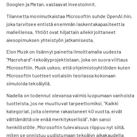
Googlen ja Metan, vastaavat investoinnit.
Tilannetta monimutkaistaa Microsoftin suhde OpenAI:hin,
joka tarvitsee entistä enemmän laskentakapasiteettia
malleillensa. Yhtiöt ovat hiljattain allekirjoittaneet
aiesopimuksen yhteistyön jatkamisesta.
Elon Musk on lisännyt painetta ilmoittamalla uudesta
”Macrohard”-tekoälyprojektistaan, joka on suora viittaus
Microsoftiin. Musk uskoo, että ohjelmistoyhtiöiden kuten
Microsoftin tuotteet voitaisiin teoriassa kokonaan
simuloida tekoälyllä.
Nadella on todennut olevansa valmis luopumaan vanhoista
tuotteista, jos ne muuttuvat tarpeettomiksi. ”Kaikki
kategoriat, joita olemme rakastaneet 40 vuotta, eivät
välttämättä ole enää merkityksellisiä”, hän sanoi
henkilöstölle. Microsoftin tulevaisuus riippuu nyt siitä,
miten se onnistuu uudistumaan tekoälyn aikakaudella.