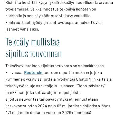
Ristiriita herättää kysymyksiä tekoälyn todellisesta arvosta
työelämässä. Vaikka innostus tekoälyä kohtaan on
korkealla ja sen käyttöönotto yleistyy vauhdilla,
konkreettiset hyödyt ja tuottavuusparannukset ovat
jääneet vähäisiksi.
Tekoäly mullistaa
sijoitusneuvonnan
Tekoälyavusteinen sijoitusneuvonta on voimakkaassa
kasvussa.
Reutersin
tuoreen raportin mukaan jo joka
kymmenes yksityissijoittaja hyödyntää ChatGPT:n kaltaisia
tekoälytyökaluja osakesijoituksissaan. ”Robo-advisory” -
markkinan, joka kattaa algoritmipohjaista
sijoitusneuvontaa tarjoavat yritykset, ennustetaan
kasvavan vuoden 2024 noin 62 miljardista dollarista lähes
471 miljardiin dollariin vuoteen 2029 mennessä.