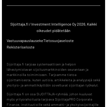
Sijoittaja.fi / Investment Intelligence Oy 2026. Kaikki
oikeudet pidätetään
Vastuuvapauslauseke
Tietosuojaseloste
Rekisteriseloste
Sijoittaja.fi tarjoaa systemaattisen ja helpon
lähestymistavan sijoitusmarkkinoiden seurantaan ja
markkinoilla toimimiseen. Tarjoamme tietoa
sijoittamisesta, kuten uutisia, artikkeleita ja analyysejä sekä
yksityis- ja ammattikäyttöön soveltuvat sijoittajan työkalut.
Sijoittaja.fi on osa SIJOITTAJA-ryhmää, johon kuuluvat
myös yritysrahoitusta tarjoava SijoittajaPRO Corporate
Finance, instituutioille sekä ammatti- ja yksityissijoittajille