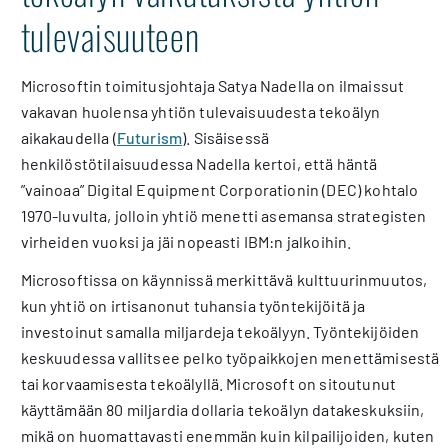
tulevaisuuteen
Microsoftin toimitusjohtaja Satya Nadella on ilmaissut
vakavan huolensa yhtiön tulevaisuudesta tekoälyn
aikakaudella (
Futurism
). Sisäisessä
henkilöstötilaisuudessa Nadella kertoi, että häntä
”vainoaa” Digital Equipment Corporationin (DEC) kohtalo
1970-luvulta, jolloin yhtiö menetti asemansa strategisten
virheiden vuoksi ja jäi nopeasti IBM:n jalkoihin.
Microsoftissa on käynnissä merkittävä kulttuurinmuutos,
kun yhtiö on irtisanonut tuhansia työntekijöitä ja
investoinut samalla miljardeja tekoälyyn. Työntekijöiden
keskuudessa vallitsee pelko työpaikkojen menettämisestä
tai korvaamisesta tekoälyllä. Microsoft on sitoutunut
käyttämään 80 miljardia dollaria tekoälyn datakeskuksiin,
mikä on huomattavasti enemmän kuin kilpailijoiden, kuten