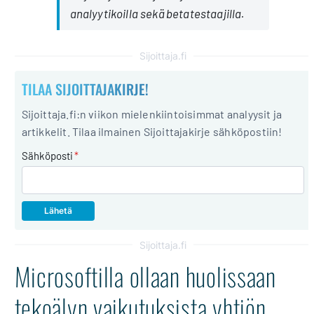
analyytikoilla sekä betatestaajilla.
Sijoittaja.fi
TILAA SIJOITTAJAKIRJE!
Sijoittaja.fi:n viikon mielenkiintoisimmat analyysit ja
artikkelit. Tilaa ilmainen Sijoittajakirje sähköpostiin!
Sähköposti
*
Sijoittaja.fi
Microsoftilla ollaan huolissaan
tekoälyn vaikutuksista yhtiön