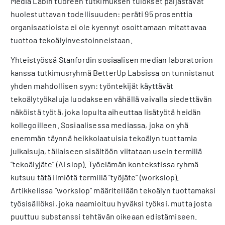
Media Labin tuoreen tutkimuksen tulokset paljastavat
huolestuttavan todellisuuden: peräti 95 prosenttia
organisaatioista ei ole kyennyt osoittamaan mitattavaa
tuottoa tekoälyinvestoinneistaan.
Yhteistyössä Stanfordin sosiaalisen median laboratorion
kanssa tutkimusryhmä BetterUp Labsissa on tunnistanut
yhden mahdollisen syyn: työntekijät käyttävät
tekoälytyökaluja luodakseen vähällä vaivalla siedettävän
näköistä työtä, joka lopulta aiheuttaa lisätyötä heidän
kollegoilleen. Sosiaalisessa mediassa, joka on yhä
enemmän täynnä heikkolaatuisia tekoälyn tuottamia
julkaisuja, tällaiseen sisältöön viitataan usein termillä
”tekoälyjäte” (AI slop). Työelämän kontekstissa ryhmä
kutsuu tätä ilmiötä termillä ”työjäte” (workslop).
Artikkelissa ”workslop” määritellään tekoälyn tuottamaksi
työsisällöksi, joka naamioituu hyväksi työksi, mutta josta
puuttuu substanssi tehtävän oikeaan edistämiseen.