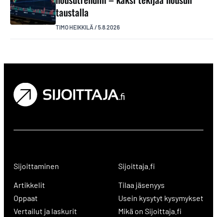
taustalla
TIMO HEIKKILÄ
/
5.8.2026
Sijoittaminen
Sijoittaja.fi
Artikkelit
Tilaa jäsenyys
Oppaat
Usein kysytyt kysymykset
Vertailut ja laskurit
Mikä on Sijoittaja.fi