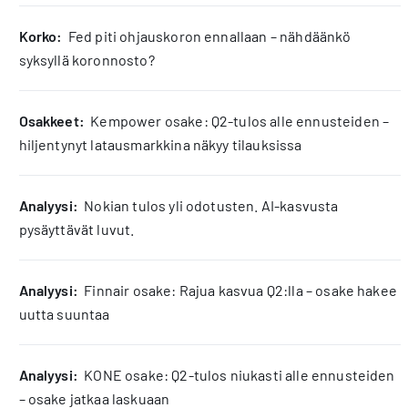
korko:
Fed piti ohjauskoron ennallaan – nähdäänkö
syksyllä koronnosto?
osakkeet:
Kempower osake: Q2-tulos alle ennusteiden –
hiljentynyt latausmarkkina näkyy tilauksissa
analyysi:
Nokian tulos yli odotusten. AI-kasvusta
pysäyttävät luvut.
analyysi:
Finnair osake: Rajua kasvua Q2:lla – osake hakee
uutta suuntaa
analyysi:
KONE osake: Q2-tulos niukasti alle ennusteiden
– osake jatkaa laskuaan