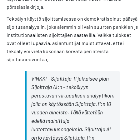
pörssiasiakirjoja.
Tekoälyn käyttö sijoittamisessa on demokratisoinut pääsyä
sijoitusanalyysiin, joka aiemmin oli vain suurten pankkien ja
institutionaalisten sijoittajien saatavilla. Vaikka tulokset
ovat olleet lupaavia, asiantuntijat muistuttavat, ettei
tekoäly voi vielä kokonaan korvata perinteistä
sijoitusneuvontaa.
VINKKI – Sijoittaja.fi julkaisee pian
Sijoittaja AI:n – tekoälyyn
perustuvan virtuaalisen analyytikon,
jolla on käytössään Sijoittaja.fi:n 10
vuoden aineisto. Tällä vältetään
edellä mainittuja
luotettavuusongelmia. Sijoittaja AI
on jo käytössä Sijoittaja.fi:n