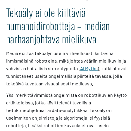
Tekoäly ei ole kiiltäviä
humanoidirobotteja – median
harhaanjohtava mielikuva
Media esittää tekoälyn usein virheellisesti kiiltävinä,
ihmismäisinä robotteina, mikä johtaa vääriin mielikuviin ja
vahvistaa haitallisia stereotypioita (
AI Myths
). Tutkijat ovat
tunnistaneet useita ongelmallisia piirteitä tavassa, jolla
tekoälyä kuvataan visuaalisesti mediassa.
Yksi merkittävimmistä ongelmista on robottikuvien käyttö
artikkeleissa, jotka käsittelevät tavallisia
tietokoneohjelmia tai data-analytiikkaa. Tekoäly on
useimmiten ohjelmistoja ja algoritmeja, ei fyysisiä
robotteja. Lisäksi robottien kuvaukset ovat usein