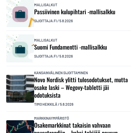
MALLISALKUT
Passiivinen kulupihtari -mallisalkku
SIJOITTAJA.FI
/
5.8.2026
MALLISALKUT
Suomi Fundamentti -mallisalkku
SIJOITTAJA.FI
/
5.8.2026
KANSAINVÄLINEN SIJOITTAMINEN
Novo Nordisk ylitti tulosodotukset, mutta
osake laski – Wegovy-tabletti jäi
odotuksista
TIMO HEIKKILÄ
/
5.8.2026
MARKKINAYMPÄRISTÖ
Osakemarkkinat takaisin vahvaan
nousutrendiin – kaksi tekijää nousun