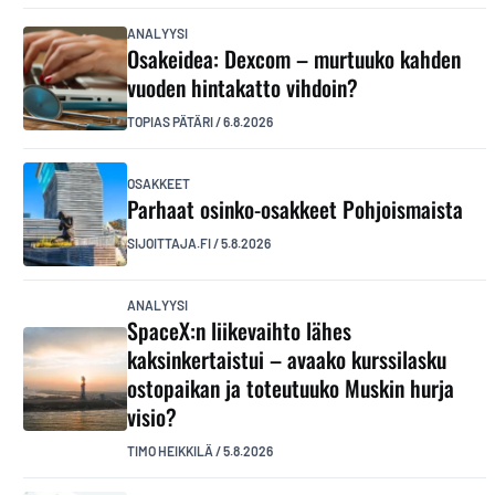
ANALYYSI
Osakeidea: Dexcom – murtuuko kahden
vuoden hintakatto vihdoin?
TOPIAS PÄTÄRI
/
6.8.2026
OSAKKEET
Parhaat osinko-osakkeet Pohjoismaista
SIJOITTAJA.FI
/
5.8.2026
ANALYYSI
SpaceX:n liikevaihto lähes
kaksinkertaistui – avaako kurssilasku
ostopaikan ja toteutuuko Muskin hurja
visio?
TIMO HEIKKILÄ
/
5.8.2026