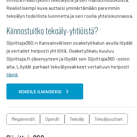
Realistisempi kuva auttaisi ymmärtämään paremmin
tekoälyn todellista luonnetta ja sen roolia yhteiskunnassa.
Kiinnostuitko tekoäly-yhtiöistä?
Sijoittaja360:n Kansainvälisen osaketyökalun avulla löydät
ja vertailet helposti yhtiöitä. Osaketyökalu kuuluu
Sijoittaja.fi-jäsenyyteen ja löydät sen Sijoittaja360 -osion
alta. Löydät parhaat tekoälyosakkeet vertailuun helposti
tästä
.
KOKEILE ILMAISEKSI
megatrendit
OpenAI
Tekoäly
Tekoälyuutiset