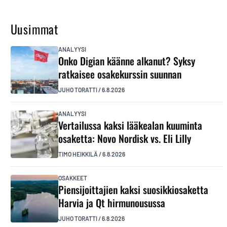
Uusimmat
ANALYYSI
Onko Digian käänne alkanut? Syksy
ratkaisee osakekurssin suunnan
JUHO TORATTI
/
6.8.2026
ANALYYSI
Vertailussa kaksi lääkealan kuuminta
osaketta: Novo Nordisk vs. Eli Lilly
TIMO HEIKKILÄ
/
6.8.2026
OSAKKEET
Piensijoittajien kaksi suosikkiosaketta
Harvia ja Qt hirmunousussa
JUHO TORATTI
/
6.8.2026