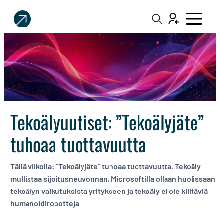
Sijoittaja.fi
Tee
parempia
sijoituspäätöksiä
Tekoälyuutiset: ”Tekoälyjäte”
tuhoaa tuottavuutta
Tällä viikolla: ”Tekoälyjäte” tuhoaa tuottavuutta, Tekoäly
mullistaa sijoitusneuvonnan, Microsoftilla ollaan huolissaan
tekoälyn vaikutuksista yritykseen ja tekoäly ei ole kiiltäviä
humanoidirobotteja