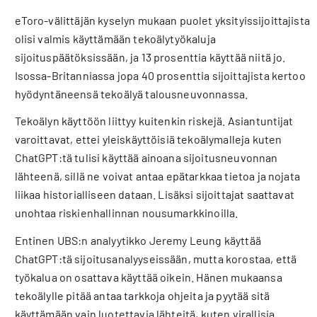
eToro-välittäjän kyselyn mukaan puolet yksityissijoittajista
olisi valmis käyttämään tekoälytyökaluja
sijoituspäätöksissään, ja 13 prosenttia käyttää niitä jo.
Isossa-Britanniassa jopa 40 prosenttia sijoittajista kertoo
hyödyntäneensä tekoälyä talousneuvonnassa.
Tekoälyn käyttöön liittyy kuitenkin riskejä. Asiantuntijat
varoittavat, ettei yleiskäyttöisiä tekoälymalleja kuten
ChatGPT:tä tulisi käyttää ainoana sijoitusneuvonnan
lähteenä, sillä ne voivat antaa epätarkkaa tietoa ja nojata
liikaa historialliseen dataan. Lisäksi sijoittajat saattavat
unohtaa riskienhallinnan nousumarkkinoilla.
Entinen UBS:n analyytikko Jeremy Leung käyttää
ChatGPT:tä sijoitusanalyyseissään, mutta korostaa, että
työkalua on osattava käyttää oikein. Hänen mukaansa
tekoälylle pitää antaa tarkkoja ohjeita ja pyytää sitä
käyttämään vain luotettavia lähteitä, kuten virallisia