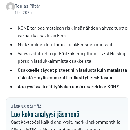
Topias Pätäri
18.6.2025
KONE tarjoaa matalaan riskiinsä nähden vahvaa tuottoa
vakaan kassavirran kera
Markkinoiden luottamus osakkeeseen noussut
Vahva vaihtoehto pitkäaikaiseen pitoon – yksi Helsingin
pörssin laadukkaimmista osakkeista
Osakkeelle täydet pisteet niin laadusta kuin matalasta
riskistä – myös momentti reilusti yli keskitason
Analyysissa treidityökalun uusin osakeidea: KONE
JÄSENSISÄLTÖÄ
Lue koko analyysi jäsenenä
Saat käyttöösi kaikki analyysit, markkinakommentit ja
Sijoittaja360-työkalut, joiden avulla seuraat