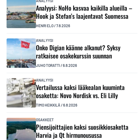
ANALYYSI
Analyysi: NoHo kasvaa kaikilla alueilla –
Hook ja Stefan’s laajentavat Suomessa
HENRI ELO
/
7.8.2026
ANALYYSI
Onko Digian käänne alkanut? Syksy
ratkaisee osakekurssin suunnan
JUHO TORATTI
/
6.8.2026
ANALYYSI
Vertailussa kaksi lääkealan kuuminta
osaketta: Novo Nordisk vs. Eli Lilly
TIMO HEIKKILÄ
/
6.8.2026
OSAKKEET
Piensijoittajien kaksi suosikkiosaketta
Harvia ja Qt hirmunousussa