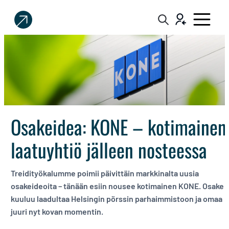
Sijoittaja.fi
Tee
parempia
sijoituspäätöksiä
Osakeidea: KONE – kotimainen
laatuyhtiö jälleen nosteessa
Treidityökalumme poimii päivittäin markkinalta uusia
osakeideoita – tänään esiin nousee kotimainen KONE. Osake
kuuluu laadultaa Helsingin pörssin parhaimmistoon ja omaa
juuri nyt kovan momentin.