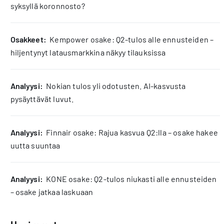
syksyllä koronnosto?
osakkeet:
Kempower osake: Q2-tulos alle ennusteiden –
hiljentynyt latausmarkkina näkyy tilauksissa
analyysi:
Nokian tulos yli odotusten. AI-kasvusta
pysäyttävät luvut.
analyysi:
Finnair osake: Rajua kasvua Q2:lla – osake hakee
uutta suuntaa
analyysi:
KONE osake: Q2-tulos niukasti alle ennusteiden
– osake jatkaa laskuaan