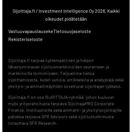
Sijoittaja.fi / Investment Intelligence Oy 2026. Kaikki
oikeudet pidätetään
Vastuuvapauslauseke
Tietosuojaseloste
Rekisteriseloste
Sijoittaja.fi tarjoaa systemaattisen ja helpon
lähestymistavan sijoitusmarkkinoiden seurantaan ja
markkinoilla toimimiseen. Tarjoamme tietoa
sijoittamisesta, kuten uutisia, artikkeleita ja analyysejä sekä
yksityis- ja ammattikäyttöön soveltuvat sijoittajan työkalut.
Sijoittaja.fi on osa SIJOITTAJA-ryhmää, johon kuuluvat
myös yritysrahoitusta tarjoava SijoittajaPRO Corporate
Finance, instituutioille sekä ammatti- ja yksityissijoittajille
palvelua tarjoava SFR Advisors sekä sijoitustutkimusta
toteuttava SFR Research.