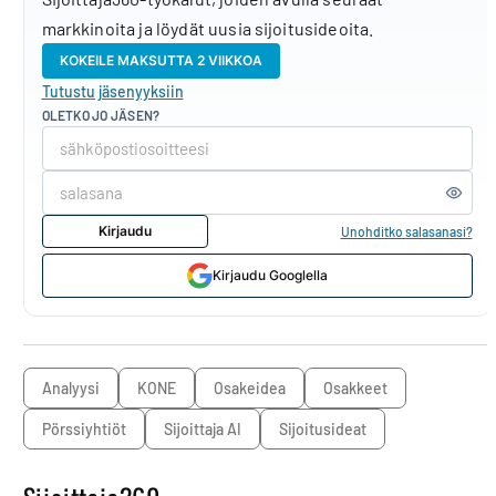
markkinoita ja löydät uusia sijoitusideoita.
KOKEILE MAKSUTTA 2 VIIKKOA
Tutustu jäsenyyksiin
OLETKO JO JÄSEN?
Kirjaudu
Unohditko salasanasi?
Kirjaudu Googlella
analyysi
KONE
osakeidea
osakkeet
pörssiyhtiöt
Sijoittaja AI
sijoitusideat