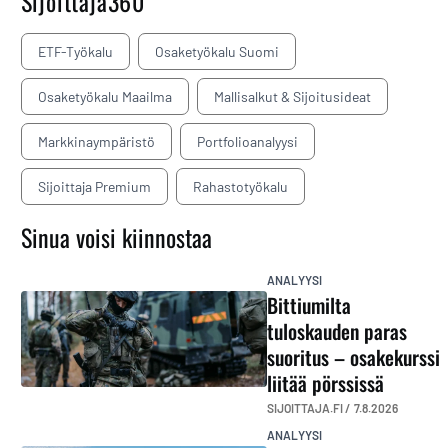
Sijoittaja360
ETF-Työkalu
Osaketyökalu Suomi
Osaketyökalu Maailma
Mallisalkut & Sijoitusideat
Markkinaympäristö
Portfolioanalyysi
Sijoittaja Premium
Rahastotyökalu
Sinua voisi kiinnostaa
ANALYYSI
Bittiumilta
tuloskauden paras
suoritus – osakekurssi
liitää pörssissä
SIJOITTAJA.FI /
7.8.2026
ANALYYSI