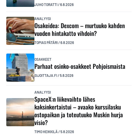
JUHO TORATTI
/
6.8.2026
ANALYYSI
Osakeidea: Dexcom – murtuuko kahden
vuoden hintakatto vihdoin?
TOPIAS PÄTÄRI
/
6.8.2026
OSAKKEET
Parhaat osinko-osakkeet Pohjoismaista
SIJOITTAJA.FI
/
5.8.2026
ANALYYSI
SpaceX:n liikevaihto lähes
kaksinkertaistui – avaako kurssilasku
ostopaikan ja toteutuuko Muskin hurja
visio?
TIMO HEIKKILÄ
/
5.8.2026