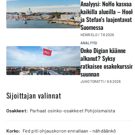
Analyysi: NoHo kasvaa
kaikilla alueilla – Hook
ja Stefan’s laajentavat
Suomessa
HENRI ELO /
7.8.2026
ANALYYSI
Onko Digian käänne
alkanut? Syksy
ratkaisee osakekurssin
suunnan
JUHO TORATTI /
6.8.2026
Sijoittajan valinnat
osakkeet:
Parhaat osinko-osakkeet Pohjoismaista
korko:
Fed piti ohjauskoron ennallaan – nähdäänkö