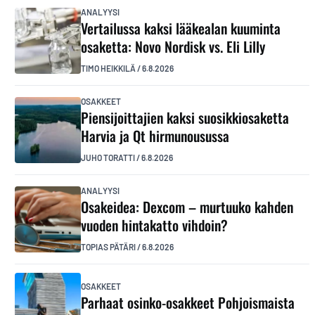
ANALYYSI
Vertailussa kaksi lääkealan kuuminta
osaketta: Novo Nordisk vs. Eli Lilly
TIMO HEIKKILÄ
/
6.8.2026
OSAKKEET
Piensijoittajien kaksi suosikkiosaketta
Harvia ja Qt hirmunousussa
JUHO TORATTI
/
6.8.2026
ANALYYSI
Osakeidea: Dexcom – murtuuko kahden
vuoden hintakatto vihdoin?
TOPIAS PÄTÄRI
/
6.8.2026
OSAKKEET
Parhaat osinko-osakkeet Pohjoismaista