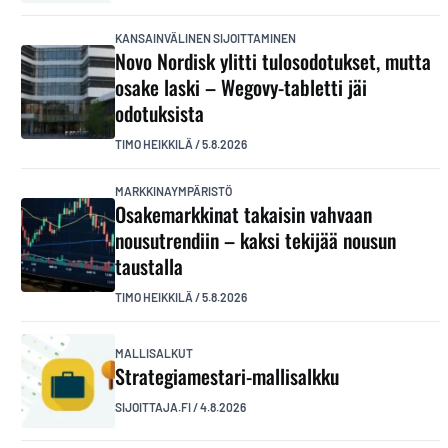
KANSAINVÄLINEN SIJOITTAMINEN
Novo Nordisk ylitti tulosodotukset, mutta
osake laski – Wegovy-tabletti jäi
odotuksista
TIMO HEIKKILÄ
/
5.8.2026
MARKKINAYMPÄRISTÖ
Osakemarkkinat takaisin vahvaan
nousutrendiin – kaksi tekijää nousun
taustalla
TIMO HEIKKILÄ
/
5.8.2026
MALLISALKUT
Strategiamestari-mallisalkku
SIJOITTAJA.FI
/
4.8.2026