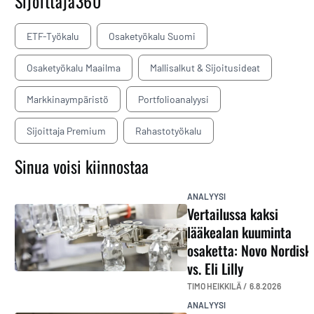
Sijoittaja360
ETF-Työkalu
Osaketyökalu Suomi
Osaketyökalu Maailma
Mallisalkut & Sijoitusideat
Markkinaympäristö
Portfolioanalyysi
Sijoittaja Premium
Rahastotyökalu
Sinua voisi kiinnostaa
ANALYYSI
Vertailussa kaksi
lääkealan kuuminta
osaketta: Novo Nordisk
vs. Eli Lilly
TIMO HEIKKILÄ /
6.8.2026
ANALYYSI