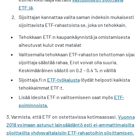
ETF:iä
.
Sijoittajan kannattaa valita saman indeksin mukaisesti
sijoittavista ETF-rahastoista se, joka on tehokkain.
Tehokkaan ETF:n kaupankäynnistä ja omistamisesta
aiheutuvat kulut ovat matalat
Valitsemalla tehokkaan ETF-rahaston tehottoman sijaa
sijoittaja säästää rahaa. Erot voivat olla suuria.
Keskimääräinen säästö on 0,2 – 0,4 %:n välillä
Sijoittaja.fi:n
ETF-työkalusta
löydät helposti kaikista
tehokkaimmat ETF:t.
Lisää ideoita ETF:n valitsemiseen saat myös
ETF-
poiminnoista.
3. Varmista, että ETF on ostettavissa kotimaassasi.
Vuonna
2018 voimaan astunut lainsäädäntö esti ei-ammattimaisilta
sijoittajilta yhdysvaltalaisiin ETF-rahastoihin sijoittamisen.