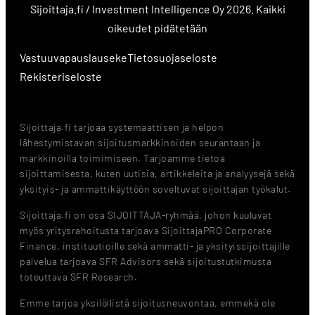
Sijoittaja.fi / Investment Intelligence Oy 2026. Kaikki
oikeudet pidätetään
Vastuuvapauslauseke
Tietosuojaseloste
Rekisteriseloste
Sijoittaja.fi tarjoaa systemaattisen ja helpon
lähestymistavan sijoitusmarkkinoiden seurantaan ja
markkinoilla toimimiseen. Tarjoamme tietoa
sijoittamisesta, kuten uutisia, artikkeleita ja analyysejä sekä
yksityis- ja ammattikäyttöön soveltuvat sijoittajan työkalut.
Sijoittaja.fi on osa SIJOITTAJA-ryhmää, johon kuuluvat
myös yritysrahoitusta tarjoava SijoittajaPRO Corporate
Finance, instituutioille sekä ammatti- ja yksityissijoittajille
palvelua tarjoava SFR Advisors sekä sijoitustutkimusta
toteuttava SFR Research.
Emme tarjoa yksilöllistä sijoitusneuvontaa, emmekä ole