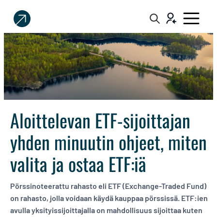
Sijoittaja.fi
Tee
parempia
sijoituspäätöksiä
Aloittelevan ETF-sijoittajan
yhden minuutin ohjeet, miten
valita ja ostaa ETF:iä
Pörssinoteerattu rahasto eli ETF (Exchange-Traded Fund)
on rahasto, jolla voidaan käydä kauppaa pörssissä. ETF:ien
avulla yksityissijoittajalla on mahdollisuus sijoittaa kuten