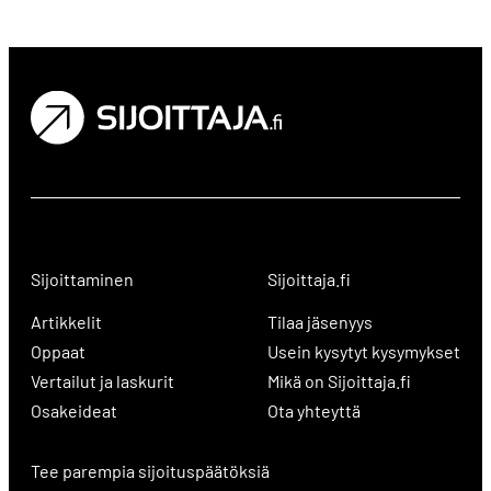
Sijoittaminen
Sijoittaja.fi
Artikkelit
Tilaa jäsenyys
Oppaat
Usein kysytyt kysymykset
Vertailut ja laskurit
Mikä on Sijoittaja.fi
Osakeideat
Ota yhteyttä
Tee parempia sijoituspäätöksiä