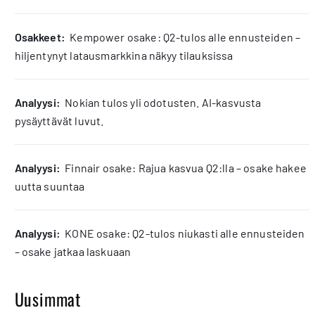
osakkeet:
Kempower osake: Q2-tulos alle ennusteiden –
hiljentynyt latausmarkkina näkyy tilauksissa
analyysi:
Nokian tulos yli odotusten. AI-kasvusta
pysäyttävät luvut.
analyysi:
Finnair osake: Rajua kasvua Q2:lla – osake hakee
uutta suuntaa
analyysi:
KONE osake: Q2-tulos niukasti alle ennusteiden
– osake jatkaa laskuaan
Uusimmat