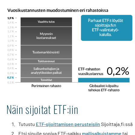
Näin sijoitat ETF:iin
Tutustu
ETF-sijoittamisen perusteisiin
Sijoittaja.fi:ssä.
Etsi sinulle sopiva ETF-salkku
mallisalkuistamme
tai