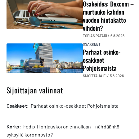
Osakeidea: Dexcom –
murtuuko kahden
vuoden hintakatto
vihdoin?
TOPIAS PÄTÄRI /
6.8.2026
OSAKKEET
Parhaat osinko-
osakkeet
Pohjoismaista
SIJOITTAJA.FI /
5.8.2026
Sijoittajan valinnat
osakkeet:
Parhaat osinko-osakkeet Pohjoismaista
korko:
Fed piti ohjauskoron ennallaan – nähdäänkö
syksyllä koronnosto?