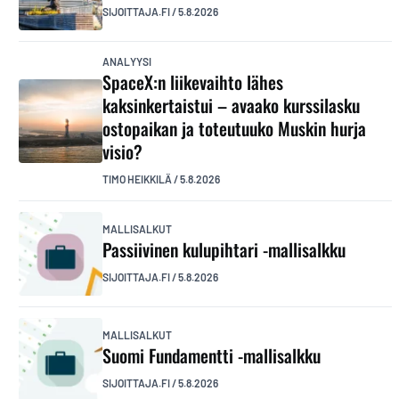
SIJOITTAJA.FI
/
5.8.2026
ANALYYSI
SpaceX:n liikevaihto lähes
kaksinkertaistui – avaako kurssilasku
ostopaikan ja toteutuuko Muskin hurja
visio?
TIMO HEIKKILÄ
/
5.8.2026
MALLISALKUT
Passiivinen kulupihtari -mallisalkku
SIJOITTAJA.FI
/
5.8.2026
MALLISALKUT
Suomi Fundamentti -mallisalkku
SIJOITTAJA.FI
/
5.8.2026