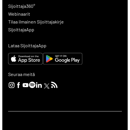
Sijoittaja360°
Webinaarit
Tilaa ilmainen Sijoittajakirje
SijoittajaApp
Lataa SijoittajaApp
Seuraa meitä