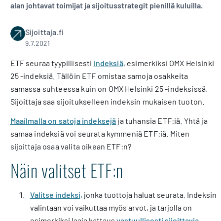
alan johtavat toimijat ja sijoitusstrategit pienillä kuluilla.
Sijoittaja.fi
9.7.2021
ETF seuraa tyypillisesti
indeksiä
, esimerkiksi OMX Helsinki
25 -indeksiä. Tällöin ETF omistaa samoja osakkeita
samassa suhteessa kuin on OMX Helsinki 25 -indeksissä.
Sijoittaja saa sijoitukselleen indeksin mukaisen tuoton.
Maailmalla on satoja indeksejä
ja tuhansia ETF:iä. Yhtä ja
samaa indeksiä voi seurata kymmeniä ETF:iä. Miten
sijoittaja osaa valita oikean ETF:n?
Näin valitset ETF:n
Valitse indeksi,
jonka tuottoja haluat seurata. Indeksin
valintaan voi vaikuttaa myös arvot, ja tarjolla on
esimerkiksi laaja kattaus
vastuullisesti sijoittavia