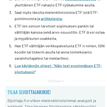
yksittäinen ETF-rahasto ETF-työkalumme avulla.
Saat myös ideoita mielenkiintoisista ETF:istä ETF-
poiminnoista ja
artikkeleista
.
ETF:ien ostoon tarvitset sopimuksen pankin tai
välittäjän kanssa sekä arvo-osuustilin. ETF:ä voi ostaa
ja myydä kuten osakkeita.
Hae ETF välittäjän verkkopalvelusta ETF:n nimen, ISIN-
koodin tai tickerin avulla tai anna toimeksianto
varainhoitajallesi tai meklarillesi.
Lue käytännön ohjeet: ”Näin teet ensimmäisen ETF-
sijoituksesi!
”
Sijoittaja.fi
TILAA SIJOITTAJAKIRJE!
Sijoittaja.fi:n viikon mielenkiintoisimmat analyysit ja
artikkelit. Tilaa ilmainen Sijoittajakirje sähköpostiin!