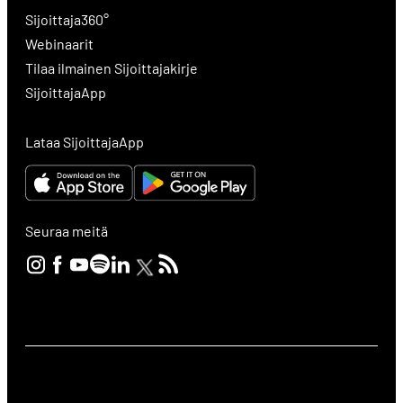
Sijoittaja360°
Webinaarit
Tilaa ilmainen Sijoittajakirje
SijoittajaApp
Lataa SijoittajaApp
Seuraa meitä