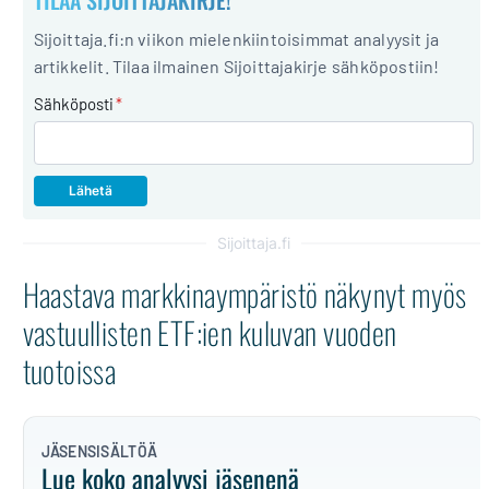
TILAA SIJOITTAJAKIRJE!
Sijoittaja.fi:n viikon mielenkiintoisimmat analyysit ja
artikkelit. Tilaa ilmainen Sijoittajakirje sähköpostiin!
Sähköposti
*
Sijoittaja.fi
Haastava markkinaympäristö näkynyt myös
vastuullisten ETF:ien kuluvan vuoden
tuotoissa
JÄSENSISÄLTÖÄ
Lue koko analyysi jäsenenä