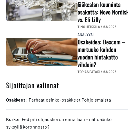
lääkealan kuuminta
osaketta: Novo Nordisk
vs. Eli Lilly
TIMO HEIKKILÄ /
6.8.2026
ANALYYSI
Osakeidea: Dexcom –
murtuuko kahden
vuoden hintakatto
vihdoin?
TOPIAS PÄTÄRI /
6.8.2026
Sijoittajan valinnat
osakkeet:
Parhaat osinko-osakkeet Pohjoismaista
korko:
Fed piti ohjauskoron ennallaan – nähdäänkö
syksyllä koronnosto?