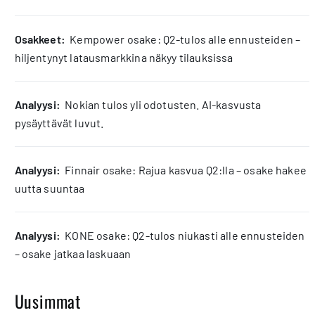
osakkeet:
Kempower osake: Q2-tulos alle ennusteiden –
hiljentynyt latausmarkkina näkyy tilauksissa
analyysi:
Nokian tulos yli odotusten. AI-kasvusta
pysäyttävät luvut.
analyysi:
Finnair osake: Rajua kasvua Q2:lla – osake hakee
uutta suuntaa
analyysi:
KONE osake: Q2-tulos niukasti alle ennusteiden
– osake jatkaa laskuaan
Uusimmat