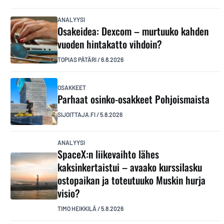
ANALYYSI
Osakeidea: Dexcom – murtuuko kahden
vuoden hintakatto vihdoin?
TOPIAS PÄTÄRI
/
6.8.2026
OSAKKEET
Parhaat osinko-osakkeet Pohjoismaista
SIJOITTAJA.FI
/
5.8.2026
ANALYYSI
SpaceX:n liikevaihto lähes
kaksinkertaistui – avaako kurssilasku
ostopaikan ja toteutuuko Muskin hurja
visio?
TIMO HEIKKILÄ
/
5.8.2026