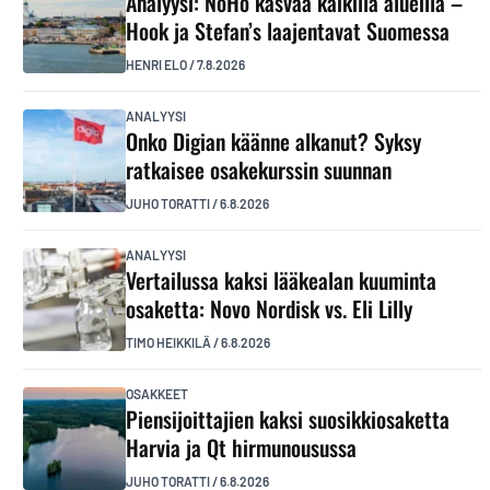
Analyysi: NoHo kasvaa kaikilla alueilla –
Hook ja Stefan’s laajentavat Suomessa
HENRI ELO
/
7.8.2026
ANALYYSI
Onko Digian käänne alkanut? Syksy
ratkaisee osakekurssin suunnan
JUHO TORATTI
/
6.8.2026
ANALYYSI
Vertailussa kaksi lääkealan kuuminta
osaketta: Novo Nordisk vs. Eli Lilly
TIMO HEIKKILÄ
/
6.8.2026
OSAKKEET
Piensijoittajien kaksi suosikkiosaketta
Harvia ja Qt hirmunousussa
JUHO TORATTI
/
6.8.2026