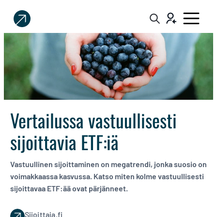
Sijoittaja.fi
Tee
parempia
sijoituspäätöksiä
Vertailussa vastuullisesti
sijoittavia ETF:iä
Vastuullinen sijoittaminen on megatrendi, jonka suosio on
voimakkaassa kasvussa. Katso miten kolme vastuullisesti
sijoittavaa ETF:ää ovat pärjänneet.
Sijoittaja.fi