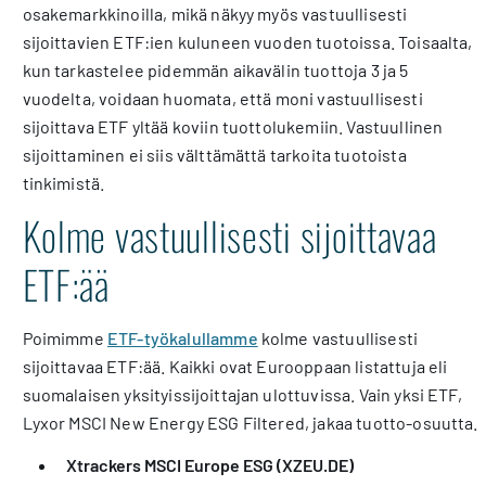
osakemarkkinoilla, mikä näkyy myös vastuullisesti
sijoittavien ETF:ien kuluneen vuoden tuotoissa. Toisaalta,
kun tarkastelee pidemmän aikavälin tuottoja 3 ja 5
vuodelta, voidaan huomata, että moni vastuullisesti
sijoittava ETF yltää koviin tuottolukemiin. Vastuullinen
sijoittaminen ei siis välttämättä tarkoita tuotoista
tinkimistä.
Kolme vastuullisesti sijoittavaa
ETF:ää
Poimimme
ETF-työkalullamme
kolme vastuullisesti
sijoittavaa ETF:ää. Kaikki ovat Eurooppaan listattuja eli
suomalaisen yksityissijoittajan ulottuvissa. Vain yksi ETF,
Lyxor MSCI New Energy ESG Filtered, jakaa tuotto-osuutta.
Xtrackers MSCI Europe ESG
(XZEU.DE)