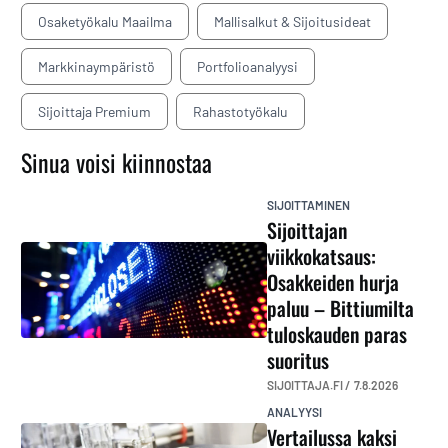
Osaketyökalu Maailma
Mallisalkut & Sijoitusideat
Markkinaympäristö
Portfolioanalyysi
Sijoittaja Premium
Rahastotyökalu
Sinua voisi kiinnostaa
SIJOITTAMINEN
Sijoittajan
viikkokatsaus:
Osakkeiden hurja
paluu – Bittiumilta
tuloskauden paras
suoritus
SIJOITTAJA.FI /
7.8.2026
ANALYYSI
Vertailussa kaksi