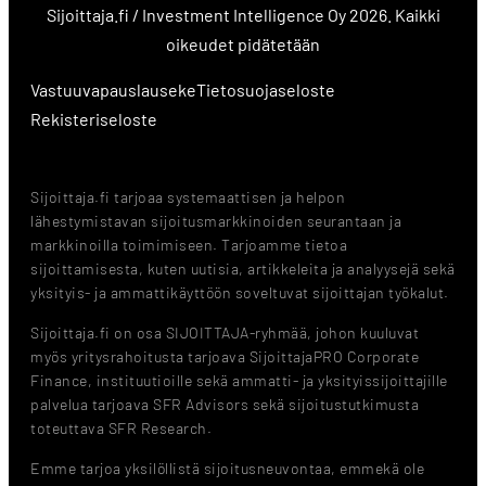
Sijoittaja.fi / Investment Intelligence Oy 2026. Kaikki
oikeudet pidätetään
Vastuuvapauslauseke
Tietosuojaseloste
Rekisteriseloste
Sijoittaja.fi tarjoaa systemaattisen ja helpon
lähestymistavan sijoitusmarkkinoiden seurantaan ja
markkinoilla toimimiseen. Tarjoamme tietoa
sijoittamisesta, kuten uutisia, artikkeleita ja analyysejä sekä
yksityis- ja ammattikäyttöön soveltuvat sijoittajan työkalut.
Sijoittaja.fi on osa SIJOITTAJA-ryhmää, johon kuuluvat
myös yritysrahoitusta tarjoava SijoittajaPRO Corporate
Finance, instituutioille sekä ammatti- ja yksityissijoittajille
palvelua tarjoava SFR Advisors sekä sijoitustutkimusta
toteuttava SFR Research.
Emme tarjoa yksilöllistä sijoitusneuvontaa, emmekä ole