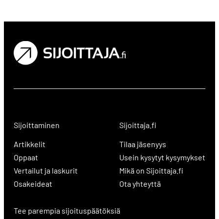
Sijoittaminen
Sijoittaja.fi
Artikkelit
Tilaa jäsenyys
Oppaat
Usein kysytyt kysymykset
Vertailut ja laskurit
Mikä on Sijoittaja.fi
Osakeideat
Ota yhteyttä
Tee parempia sijoituspäätöksiä