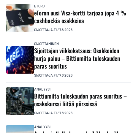
ETORO
eToron uusi Visa-kortti tarjoaa jopa 4 %
cashbackia osakkeina
SIJOITTAJA.FI
/
7.8.2026
SIJOITTAMINEN
Sijoittajan viikkokatsaus: Osakkeiden
hurja paluu – Bittiumilta tuloskauden
paras suoritus
SIJOITTAJA.FI
/
7.8.2026
ANALYYSI
Bittiumilta tuloskauden paras suoritus –
osakekurssi liitää pörssissä
SIJOITTAJA.FI
/
7.8.2026
ANALYYSI