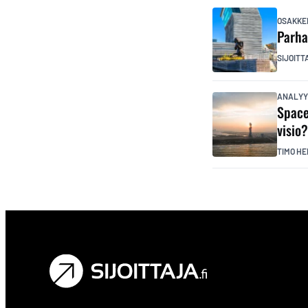
OSAKKE
Parha
SIJOITT
ANALYY
Space
visio
TIMO HE