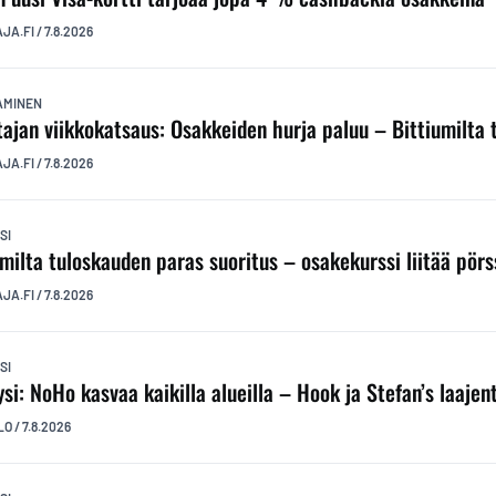
AJA.FI
/
7.8.2026
TAMINEN
ttajan viikkokatsaus: Osakkeiden hurja paluu – Bittiumilta
AJA.FI
/
7.8.2026
SI
umilta tuloskauden paras suoritus – osakekurssi liitää pörs
AJA.FI
/
7.8.2026
SI
ysi: NoHo kasvaa kaikilla alueilla – Hook ja Stefan’s laaj
LO
/
7.8.2026