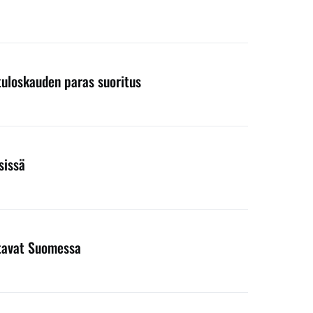
 tuloskauden paras suoritus
sissä
entavat Suomessa