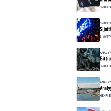
SIJOITT
SIJOIT
Sijoi
SIJOITT
ANALYY
Bitti
SIJOITT
ANALYY
Analy
HENRI E