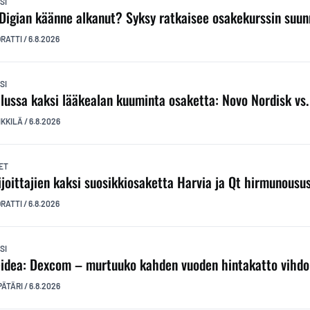
SI
Digian käänne alkanut? Syksy ratkaisee osakekurssin suu
ORATTI
/
6.8.2026
SI
ilussa kaksi lääkealan kuuminta osaketta: Novo Nordisk vs. E
IKKILÄ
/
6.8.2026
ET
ijoittajien kaksi suosikkiosaketta Harvia ja Qt hirmunousu
ORATTI
/
6.8.2026
SI
idea: Dexcom – murtuuko kahden vuoden hintakatto vihdo
PÄTÄRI
/
6.8.2026