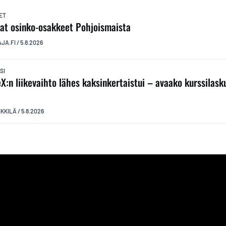
ET
at osinko-osakkeet Pohjoismaista
AJA.FI
/
5.8.2026
SI
X:n liikevaihto lähes kaksinkertaistui – avaako kurssilas
?
IKKILÄ
/
5.8.2026