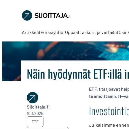
Sijoittaja.fi
Tee
parempia
Artikkelit
Pörssiyhtiöt
Oppaat
Laskurit ja vertailut
Osin
sijoituspäätöksiä
Näin hyödynnät ETF:illä 
ETF:t tarjoavat he
teemoittain ETF-vai
Investoint
Sijoittaja.fi
10.1.2025
ETF
Julkaisimme ennen