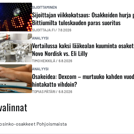
SIJOITTAMINEN
Sijoittajan viikkokatsaus: Osakkeiden hurja 
Bittiumilta tuloskauden paras suoritus
SIJOITTAJA.FI /
7.8.2026
ANALYYSI
Vertailussa kaksi lääkealan kuuminta osaket
Novo Nordisk vs. Eli Lilly
TIMO HEIKKILÄ /
6.8.2026
ANALYYSI
Osakeidea: Dexcom – murtuuko kahden vuo
hintakatto vihdoin?
TOPIAS PÄTÄRI /
6.8.2026
valinnat
 osinko-osakkeet Pohjoismaista