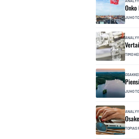
ANALYY
Onko 
JUHO T
ANALYY
Verta
TIMO HE
OSAKKE
Piens
JUHO T
ANALYY
Osake
TOPIAS 