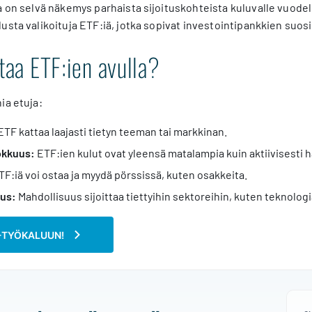
a on selvä näkemys parhaista sijoituskohteista kuluvalle vuode
usta valikoituja ETF:iä, jotka sopivat investointipankkien suos
ttaa ETF:ien avulla?
ia etuja:
ETF kattaa laajasti tietyn teeman tai markkinan.
okkuus:
ETF:ien kulut ovat yleensä matalampia kuin aktiivisesti h
F:iä voi ostaa ja myydä pörssissä, kuten osakkeita.
us:
Mahdollisuus sijoittaa tiettyihin sektoreihin, kuten teknolog
-TYÖKALUUN!