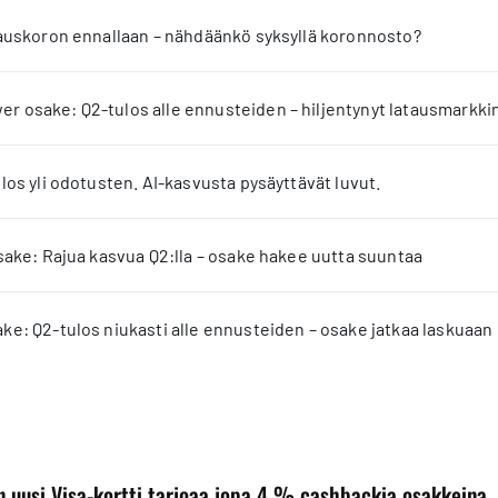
jauskoron ennallaan – nähdäänkö syksyllä koronnosto?
 osake: Q2-tulos alle ennusteiden – hiljentynyt latausmarkkin
los yli odotusten. AI-kasvusta pysäyttävät luvut.
sake: Rajua kasvua Q2:lla – osake hakee uutta suuntaa
e: Q2-tulos niukasti alle ennusteiden – osake jatkaa laskuaan
n uusi Visa-kortti tarjoaa jopa 4 % cashbackia osakkeina