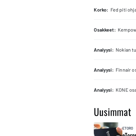
korko:
Fed piti oh
osakkeet:
Kempower
analyysi:
Nokian tu
analyysi:
Finnair o
analyysi:
KONE osak
Uusimmat
ETORO
eToro