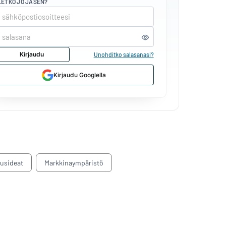
LETKO JO JÄSEN?
Kirjaudu
Unohditko salasanasi?
Kirjaudu Googlella
tusideat
Markkinaympäristö