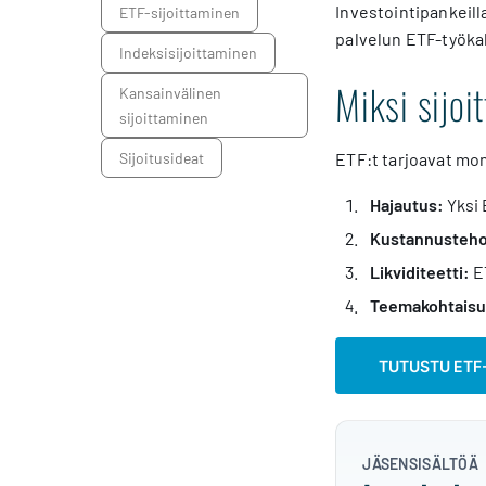
Investointipankeill
ETF-sijoittaminen
palvelun ETF-työkal
Indeksisijoittaminen
Miksi sijoi
kansainvälinen
sijoittaminen
sijoitusideat
ETF:t tarjoavat mon
Hajautus:
Yksi 
Kustannusteh
Likviditeetti:
ET
Teemakohtaisu
TUTUSTU ETF
JÄSENSISÄLTÖÄ