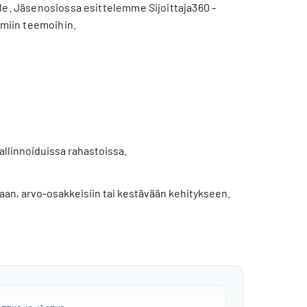
lle. Jäsenosiossa esittelemme Sijoittaja360 -
imiin teemoihin.
allinnoiduissa rahastoissa.
iaan, arvo-osakkeisiin tai kestävään kehitykseen.