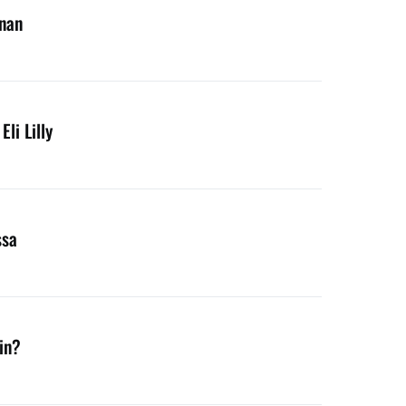
nnan
li Lilly
ssa
in?