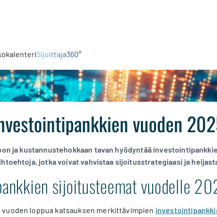
kokalenteri
Sijoittaja360°
investointipankkien vuoden 202
lpon ja kustannustehokkaan tavan hyödyntää investointipankki
htoehtoja, jotka voivat vahvistaa sijoitusstrategiaasi ja heija
ipankkien sijoitusteemat vuodelle 2
 vuoden loppua katsauksen merkittävimpien
investointipankki