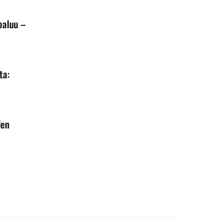
paluu –
ta:
den