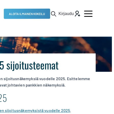
Kirjaudu
ALOITA ILMAINEN KOKEILU
5 sijoitusteemat
en sijoitusnäkemyksiä vuodelle 2025. Esittelemme
stavat johtavien pankkien näkemyksiä.
025
en sijoitusnäkemyksistä vuodelle 2025
.