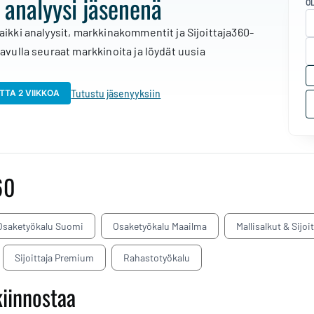
 analyysi jäsenenä
O
aikki analyysit, markkinakommentit ja Sijoittaja360-
 avulla seuraat markkinoita ja löydät uusia
Tutustu jäsenyyksiin
TTA 2 VIIKKOA
60
Osaketyökalu Suomi
Osaketyökalu Maailma
Mallisalkut & Sijoi
Sijoittaja Premium
Rahastotyökalu
kiinnostaa