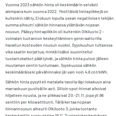
Vuonna 2023 sähkön hinta oli keskimäärin selvästi
alempana kuin vuonna 2022. Yksittäisiä hintapiikkejä on
kuitenkin nähty. Elokuun lopulla usean negatiivisen tekijän
summa aiheutti sähkön hinnassa yllättävän nopean
nousun. Pääsyy hintapiikkiin oli kuitenkin Olkiluoto 2 -
voimalan tuotannon keskeyttäminen generaattorilla
havaitun kosteuden nousun vuoksi. Syyskuuhun tultaessa
vika saatiin korjattua, minkä lisäksi suunnitellut
tuotantokatkot päättyivät, ja sähkön hinta putosi jälleen
muutaman sentin tuntumaan. Syyskuussa sähkön
keskimääräiseki päivähinnaksi jäi vain noin 4,6 cnt/kWh.
Sähkön hinta pysytteli matalalla tasolla läpi lokakuun aina
marraskuun puoliväliin asti. Silloin spot-hinnat alkoivat
hiljalleen nousta, ja ne piikkasivat 20.-21.11. jopa yli 96
senttiin per kilowattitunti. Tällä kertaa nopean
hinnannousun aiheutti Olkiluoto 3, jonka tuotanto
keskeytettiin sunnuntaina 19.11. Tuotantokeskeytyksen