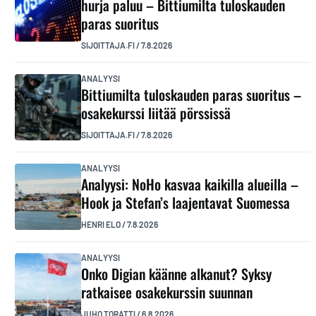
hurja paluu – Bittiumilta tuloskauden
paras suoritus
SIJOITTAJA.FI
/
7.8.2026
ANALYYSI
Bittiumilta tuloskauden paras suoritus –
osakekurssi liitää pörssissä
SIJOITTAJA.FI
/
7.8.2026
ANALYYSI
Analyysi: NoHo kasvaa kaikilla alueilla –
Hook ja Stefan’s laajentavat Suomessa
HENRI ELO
/
7.8.2026
ANALYYSI
Onko Digian käänne alkanut? Syksy
ratkaisee osakekurssin suunnan
JUHO TORATTI
/
6.8.2026