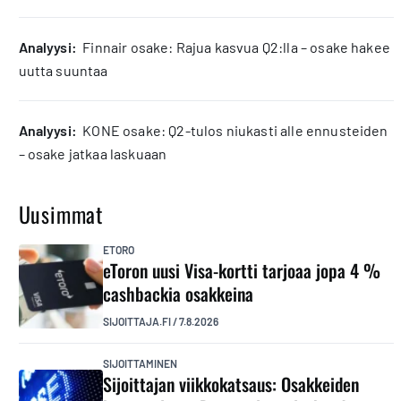
analyysi:
Finnair osake: Rajua kasvua Q2:lla – osake hakee
uutta suuntaa
analyysi:
KONE osake: Q2-tulos niukasti alle ennusteiden
– osake jatkaa laskuaan
Uusimmat
ETORO
eToron uusi Visa-kortti tarjoaa jopa 4 %
cashbackia osakkeina
SIJOITTAJA.FI
/
7.8.2026
SIJOITTAMINEN
Sijoittajan viikkokatsaus: Osakkeiden