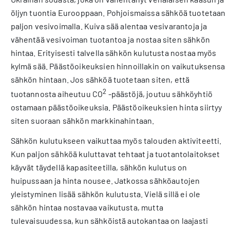
öljyn tuontia Eurooppaan. Pohjoismaissa sähköä tuotetaan
paljon vesivoimalla. Kuiva sää alentaa vesivarantoja ja
vähentää vesivoiman tuotantoa ja nostaa siten sähkön
hintaa. Erityisesti talvella sähkön kulutusta nostaa myös
kylmä sää. Päästöoikeuksien hinnoillakin on vaikutuksensa
sähkön hintaan. Jos sähköä tuotetaan siten, että
2
tuotannosta aiheutuu CO
-päästöjä, joutuu sähköyhtiö
ostamaan päästöoikeuksia. Päästöoikeuksien hinta siirtyy
siten suoraan sähkön markkinahintaan.
Sähkön kulutukseen vaikuttaa myös talouden aktiviteetti.
Kun paljon sähköä kuluttavat tehtaat ja tuotantolaitokset
käyvät täydellä kapasiteetilla, sähkön kulutus on
huipussaan ja hinta nousee. Jatkossa sähköautojen
yleistyminen lisää sähkön kulutusta. Vielä sillä ei ole
sähkön hintaa nostavaa vaikutusta, mutta
tulevaisuudessa, kun sähköistä autokantaa on laajasti