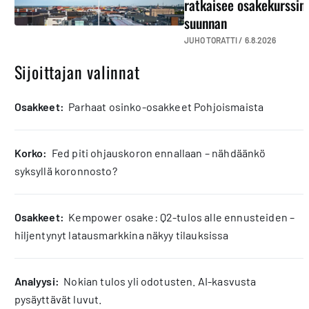
ratkaisee osakekurssin
suunnan
JUHO TORATTI /
6.8.2026
Sijoittajan valinnat
osakkeet:
Parhaat osinko-osakkeet Pohjoismaista
korko:
Fed piti ohjauskoron ennallaan – nähdäänkö
syksyllä koronnosto?
osakkeet:
Kempower osake: Q2-tulos alle ennusteiden –
hiljentynyt latausmarkkina näkyy tilauksissa
analyysi:
Nokian tulos yli odotusten. AI-kasvusta
pysäyttävät luvut.