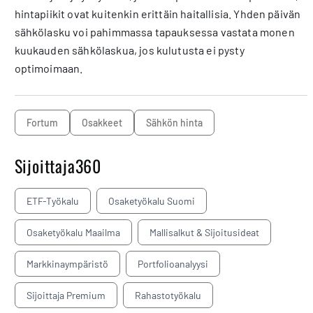
hintapiikit ovat kuitenkin erittäin haitallisia. Yhden päivän
sähkölasku voi pahimmassa tapauksessa vastata monen
kuukauden sähkölaskua, jos kulutusta ei pysty
optimoimaan.
Fortum
osakkeet
sähkön hinta
Sijoittaja360
ETF-Työkalu
Osaketyökalu Suomi
Osaketyökalu Maailma
Mallisalkut & Sijoitusideat
Markkinaympäristö
Portfolioanalyysi
Sijoittaja Premium
Rahastotyökalu