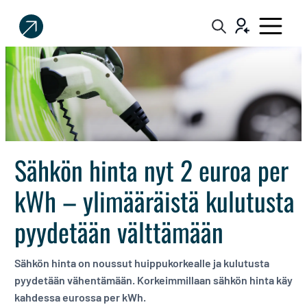
Sijoittaja.fi
Tee
parempia
sijoituspäätöksiä
Sähkön hinta nyt 2 euroa per
kWh – ylimääräistä kulutusta
pyydetään välttämään
Sähkön hinta on noussut huippukorkealle ja kulutusta
pyydetään vähentämään. Korkeimmillaan sähkön hinta käy
kahdessa eurossa per kWh.