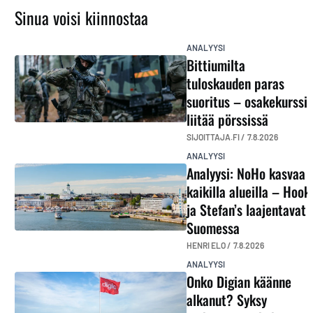
Sinua voisi kiinnostaa
ANALYYSI
Bittiumilta
tuloskauden paras
suoritus – osakekurssi
liitää pörssissä
SIJOITTAJA.FI /
7.8.2026
ANALYYSI
Analyysi: NoHo kasvaa
kaikilla alueilla – Hook
ja Stefan’s laajentavat
Suomessa
HENRI ELO /
7.8.2026
ANALYYSI
Onko Digian käänne
alkanut? Syksy