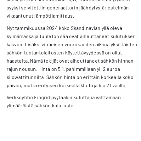
syyksi selvitettiin generaattorin jäähdytysjärjestelmän
vikaantunut lämpötilamittaus.
Nyt tammikuussa 2024 koko Skandinavian yllä oleva
kylmämassa ja tuuleton sää ovat aiheuttaneet kulutuksen
kasvun. Lisäksi viimeisen vuorokauden aikana yksittäisten
sähkön tuotantolaitosten käytettävyydessä on ollut
haasteita. Nämä tekijät ovat aiheuttaneet sähkön hinnan
rajun nousun. Hinta on 5.1. pahimmillaan yli 2 euroa
kilowattitunnilta. Sähkön hinta on erittäin korkealla koko
päivän, mutta erityisen korkealla klo 15 ja klo 21 välillä.
Verkkoyhtiö Fingrid pyytääkin kuluttajia välttämään
ylimääräistä sähkön kulutusta