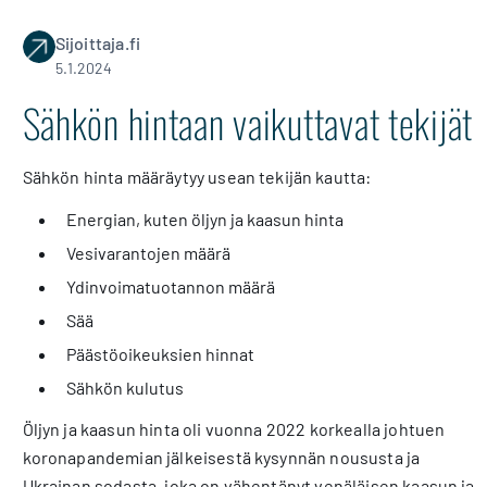
Sijoittaja.fi
5.1.2024
Sähkön hintaan vaikuttavat tekijät
Sähkön hinta määräytyy usean tekijän kautta:
Energian, kuten öljyn ja kaasun hinta
Vesivarantojen määrä
Ydinvoimatuotannon määrä
Sää
Päästöoikeuksien hinnat
Sähkön kulutus
Öljyn ja kaasun hinta oli vuonna 2022 korkealla johtuen
koronapandemian jälkeisestä kysynnän noususta ja
Ukrainan sodasta, joka on vähentänyt venäläisen kaasun ja