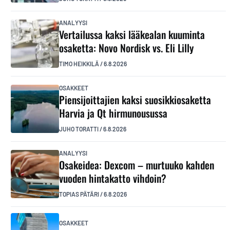
ANALYYSI
Vertailussa kaksi lääkealan kuuminta
osaketta: Novo Nordisk vs. Eli Lilly
TIMO HEIKKILÄ
/
6.8.2026
OSAKKEET
Piensijoittajien kaksi suosikkiosaketta
Harvia ja Qt hirmunousussa
JUHO TORATTI
/
6.8.2026
ANALYYSI
Osakeidea: Dexcom – murtuuko kahden
vuoden hintakatto vihdoin?
TOPIAS PÄTÄRI
/
6.8.2026
OSAKKEET