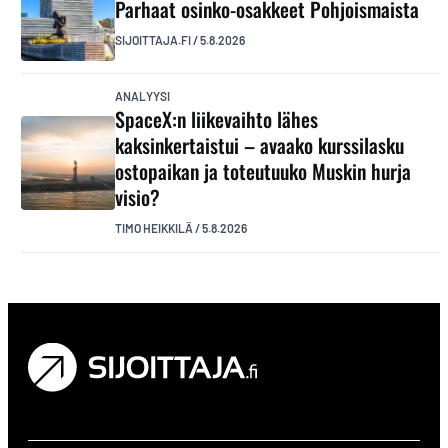
Parhaat osinko-osakkeet Pohjoismaista
SIJOITTAJA.FI
/
5.8.2026
ANALYYSI
SpaceX:n liikevaihto lähes
kaksinkertaistui – avaako kurssilasku
ostopaikan ja toteutuuko Muskin hurja
visio?
TIMO HEIKKILÄ
/
5.8.2026