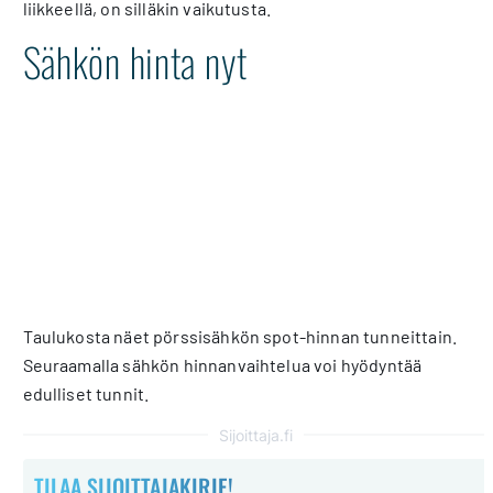
liikkeellä, on silläkin vaikutusta.
Sähkön hinta nyt
Taulukosta näet pörssisähkön spot-hinnan tunneittain.
Seuraamalla sähkön hinnanvaihtelua voi hyödyntää
edulliset tunnit.
Sijoittaja.fi
TILAA SIJOITTAJAKIRJE!