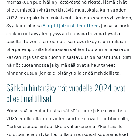
marraskuun puolivälin yllättävästä häiriöstä. Nämä eivät
olleet missään yhtä merkittäviä muutoksia, kuin vuoden
2022 energiakriisin laukaissut Ukrainan sodan syttyminen.
Syyskuun alussa
Fingrid julkaisi tiedotteen
, jossa se arvioi
sähkön riittävyyden pysyvän tulevana talvena hyvällä
tasolla. Talven tilanteen piti kantaverkkoyhtiön mukaan
olla parempi, sillä kotimaisen sähköntuotannon määrä on
kasvanut ja sähkön tuonnin saatavuus on parantunut. Silti
häiriöt tuotannossa ja kylmä sää ovat aiheuttaneet
hinnannousun, jonka ei pitänyt olla enää mahdollista.
Sähkön hintanäkymät vuodelle 2024 ovat
olleet maltilliset
Pörssissä on voinut ostaa sähköfutuureja koko vuodelle
2024 edullisella noin viiden sentin kilowattituntihinnalla.
Markkina pitää hintapiikkejä väliaikaisena. Yksittäisille
kuluttajille ja yrityksille, joilla on pörssisähkösopimukset,