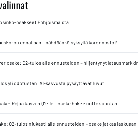
valinnat
 osinko-osakkeet Pohjoismaista
jauskoron ennallaan – nähdäänkö syksyllä koronnosto?
 osake: Q2-tulos alle ennusteiden – hiljentynyt latausmarkkin
los yli odotusten. AI-kasvusta pysäyttävät luvut.
sake: Rajua kasvua Q2:lla – osake hakee uutta suuntaa
e: Q2-tulos niukasti alle ennusteiden – osake jatkaa laskuaan