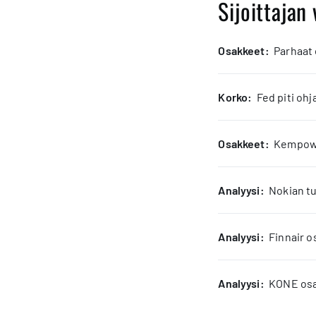
Sijoittajan 
osakkeet:
Parhaat
korko:
Fed piti oh
osakkeet:
Kempower
analyysi:
Nokian tu
analyysi:
Finnair o
analyysi:
KONE osak