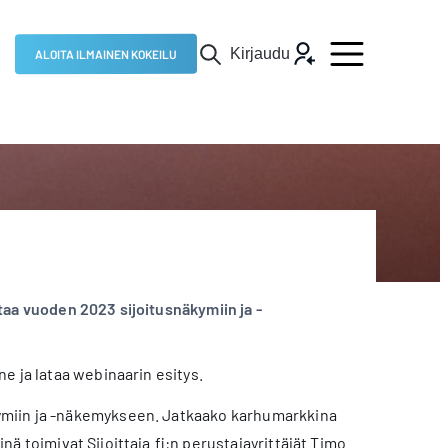
Kirjaudu
ALOITA ILMAINEN KOKEILU
taa vuoden 2023 sijoitusnäkymiin ja -
e ja lataa webinaarin esitys.
kymiin ja -näkemykseen. Jatkaako karhumarkkina
 toimivat Sijoittaja.fi:n perustajayrittäjät Timo