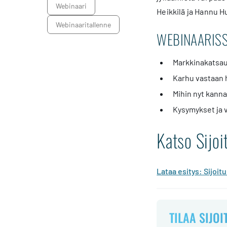
webinaari
Heikkilä ja Hannu 
webinaaritallenne
WEBINAARISS
Markkinakatsau
Karhu vastaan 
Mihin nyt kanna
Kysymykset ja 
Katso Sijo
Lataa esitys: Sijoi
TILAA SIJOI