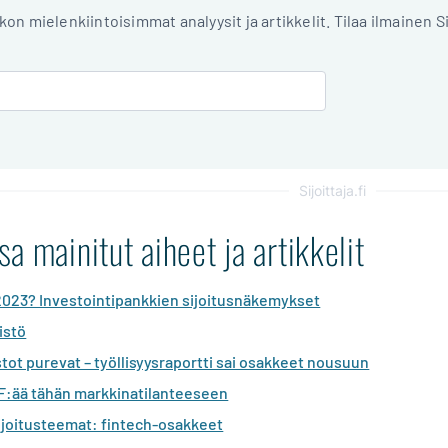
iikon mielenkiintoisimmat analyysit ja artikkelit. Tilaa ilmainen S
Sijoittaja.fi
a mainitut aiheet ja artikkelit
a 2023? Investointipankkien sijoitusnäkemykset
istö
ot purevat – työllisyysraportti sai osakkeet nousuun
F:ää tähän markkinatilanteeseen
joitusteemat: fintech-osakkeet