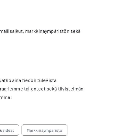
t, mallisalkut, markkinaympäristön sekä
atko aina tiedon tulevista
ariemme tallenteet sekä tiivistelmän
tamme!
tusideat
Markkinaympäristö