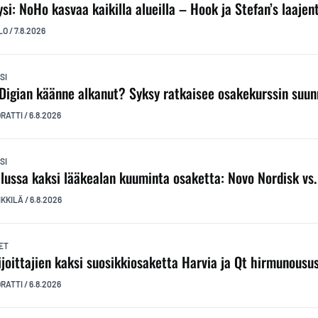
ysi: NoHo kasvaa kaikilla alueilla – Hook ja Stefan’s laaj
LO
/
7.8.2026
SI
Digian käänne alkanut? Syksy ratkaisee osakekurssin suu
ORATTI
/
6.8.2026
SI
ilussa kaksi lääkealan kuuminta osaketta: Novo Nordisk vs. E
IKKILÄ
/
6.8.2026
ET
ijoittajien kaksi suosikkiosaketta Harvia ja Qt hirmunousu
ORATTI
/
6.8.2026