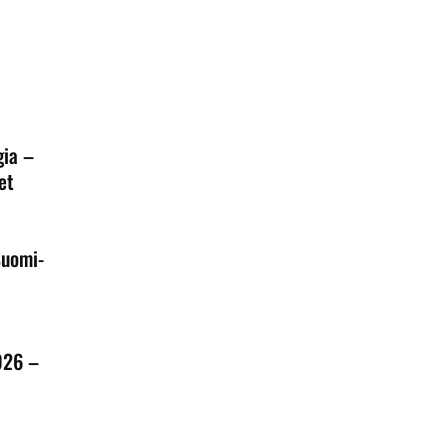
gia –
et
Suomi-
026 –