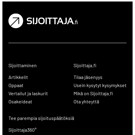
Sijoittaminen
Sijoittaja.fi
Artikkelit
Tilaa jäsenyys
Oppaat
Usein kysytyt kysymykset
Vertailut ja laskurit
Mikä on Sijoittaja.fi
Osakeideat
Ota yhteyttä
Tee parempia sijoituspäätöksiä
Sijoittaja360°