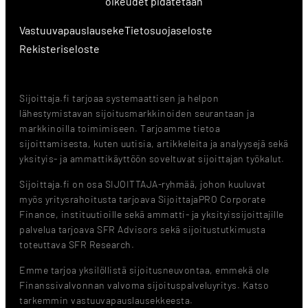
oikeudet pidätetään
Vastuuvapauslauseke
Tietosuojaseloste
Rekisteriseloste
Sijoittaja.fi tarjoaa systemaattisen ja helpon
lähestymistavan sijoitusmarkkinoiden seurantaan ja
markkinoilla toimimiseen. Tarjoamme tietoa
sijoittamisesta, kuten uutisia, artikkeleita ja analyysejä sekä
yksityis- ja ammattikäyttöön soveltuvat sijoittajan työkalut.
Sijoittaja.fi on osa SIJOITTAJA-ryhmää, johon kuuluvat
myös yritysrahoitusta tarjoava SijoittajaPRO Corporate
Finance, instituutioille sekä ammatti- ja yksityissijoittajille
palvelua tarjoava SFR Advisors sekä sijoitustutkimusta
toteuttava SFR Research.
Emme tarjoa yksilöllistä sijoitusneuvontaa, emmekä ole
Finanssivalvonnan valvoma sijoituspalveluyritys. Katso
tarkemmin vastuuvapauslausekkeesta.