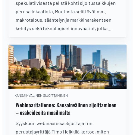
spekulatiivisesta pelistä kohti sijoitussalkkujen
perusallokaatiota. Muutosta selittävät mm.
makrotalous, sääntelyn ja markkinarakenteen
kehitys sekä teknologiset innovaatiot, jotka
houkuttelevat instituutioiden lisäksi myös lisää
yksityissijoittajia.
KANSAINVÄLINEN SIJOITTAMINEN
Webinaaritallenne: Kansainvälinen sijoittaminen
– osakeideoita maailmalta
Syyskuun webinaarissa Sijoittaja.fi:n
perustajayrittäjä Timo Heikkilä kertoo, miten