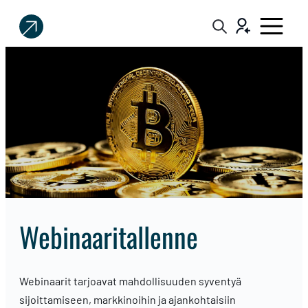
Sijoittaja.fi
Tee
parempia
sijoituspäätöksiä
webinaaritallenne
Webinaarit tarjoavat mahdollisuuden syventyä
sijoittamiseen, markkinoihin ja ajankohtaisiin