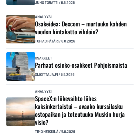
JUHO TORATTI
/
6.8.2026
ANALYYSI
Osakeidea: Dexcom – murtuuko kahden
vuoden hintakatto vihdoin?
TOPIAS PÄTÄRI
/
6.8.2026
OSAKKEET
Parhaat osinko-osakkeet Pohjoismaista
SIJOITTAJA.FI
/
5.8.2026
ANALYYSI
SpaceX:n liikevaihto lähes
kaksinkertaistui – avaako kurssilasku
ostopaikan ja toteutuuko Muskin hurja
visio?
TIMO HEIKKILÄ
/
5.8.2026