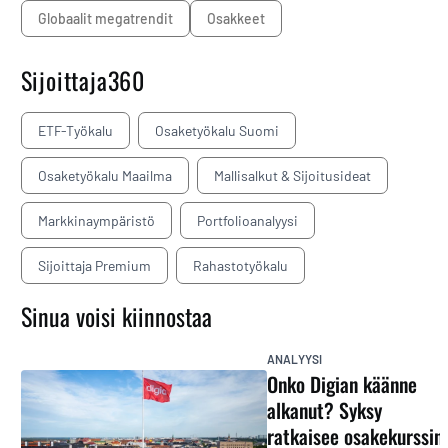
Globaalit megatrendit
osakkeet
Sijoittaja360
ETF-Työkalu
Osaketyökalu Suomi
Osaketyökalu Maailma
Mallisalkut & Sijoitusideat
Markkinaympäristö
Portfolioanalyysi
Sijoittaja Premium
Rahastotyökalu
Sinua voisi kiinnostaa
ANALYYSI
Onko Digian käänne
alkanut? Syksy
ratkaisee osakekurssin