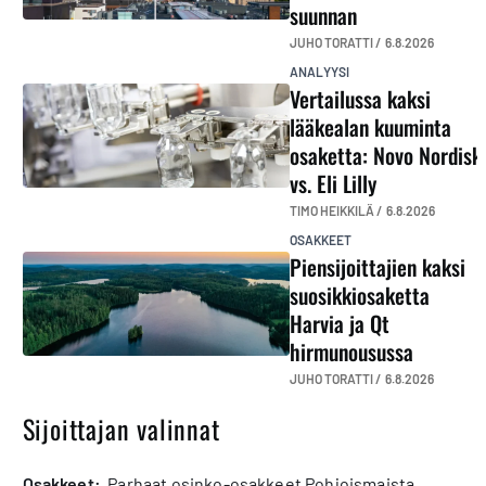
suunnan
JUHO TORATTI /
6.8.2026
ANALYYSI
Vertailussa kaksi
lääkealan kuuminta
osaketta: Novo Nordisk
vs. Eli Lilly
TIMO HEIKKILÄ /
6.8.2026
OSAKKEET
Piensijoittajien kaksi
suosikkiosaketta
Harvia ja Qt
hirmunousussa
JUHO TORATTI /
6.8.2026
Sijoittajan valinnat
osakkeet:
Parhaat osinko-osakkeet Pohjoismaista