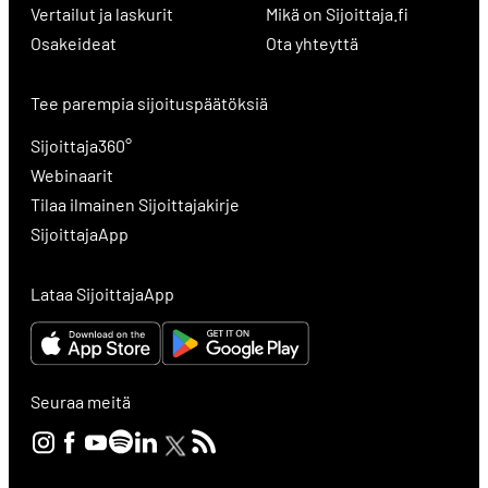
Vertailut ja laskurit
Mikä on Sijoittaja.fi
Osakeideat
Ota yhteyttä
Tee parempia sijoituspäätöksiä
Sijoittaja360°
Webinaarit
Tilaa ilmainen Sijoittajakirje
SijoittajaApp
Lataa SijoittajaApp
Seuraa meitä