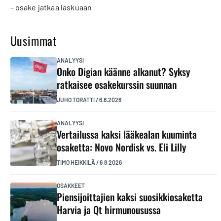
– osake jatkaa laskuaan
Uusimmat
ANALYYSI
Onko Digian käänne alkanut? Syksy
ratkaisee osakekurssin suunnan
JUHO TORATTI
/
6.8.2026
ANALYYSI
Vertailussa kaksi lääkealan kuuminta
osaketta: Novo Nordisk vs. Eli Lilly
TIMO HEIKKILÄ
/
6.8.2026
OSAKKEET
Piensijoittajien kaksi suosikkiosaketta
Harvia ja Qt hirmunousussa