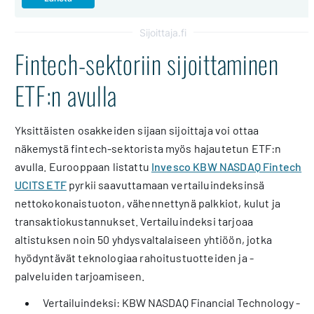
Sijoittaja.fi
Fintech-sektoriin sijoittaminen
ETF:n avulla
Yksittäisten osakkeiden sijaan sijoittaja voi ottaa
näkemystä fintech-sektorista myös hajautetun ETF:n
avulla. Eurooppaan listattu
Invesco KBW NASDAQ Fintech
UCITS ETF
pyrkii saavuttamaan vertailuindeksinsä
nettokokonaistuoton, vähennettynä palkkiot, kulut ja
transaktiokustannukset. Vertailuindeksi tarjoaa
altistuksen noin 50 yhdysvaltalaiseen yhtiöön, jotka
hyödyntävät teknologiaa rahoitustuotteiden ja -
palveluiden tarjoamiseen.
Vertailuindeksi: KBW NASDAQ Financial Technology -