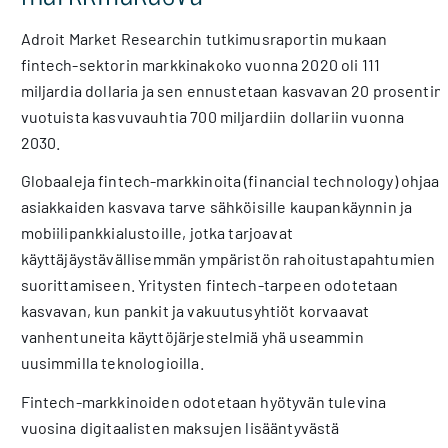
Adroit Market Researchin tutkimusraportin mukaan
fintech-sektorin markkinakoko vuonna 2020 oli 111
miljardia dollaria ja sen ennustetaan kasvavan 20 prosentin
vuotuista kasvuvauhtia 700 miljardiin dollariin vuonna
2030.
Globaaleja fintech-markkinoita (financial technology) ohjaa
asiakkaiden kasvava tarve sähköisille kaupankäynnin ja
mobiilipankkialustoille, jotka tarjoavat
käyttäjäystävällisemmän ympäristön rahoitustapahtumien
suorittamiseen. Yritysten fintech-tarpeen odotetaan
kasvavan, kun pankit ja vakuutusyhtiöt korvaavat
vanhentuneita käyttöjärjestelmiä yhä useammin
uusimmilla teknologioilla.
Fintech-markkinoiden odotetaan hyötyvän tulevina
vuosina digitaalisten maksujen lisääntyvästä