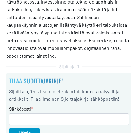
käyttöönotosta, investoinneista teknologiapohjaisiin
ratkaisuihin, tukevista viranomaissäännöksistä ja IoT-
laitteiden lisääntyvästä käytöstä. Sähköisen
kaupankäynnin alustojen lisääntyvä käyttö eri talouksissa
sekä lisääntynyt älypuhelinten käyttö ovat valmistaneet
tietä useammille fintech-sovelluksille. Esimerkkejä näistä
innovaatioista ovat mobiililompakot, digitaalinen raha,
paperittomat lainat jne.
Sijoittaja.fi
TILAA SIJOITTAJAKIRJE!
Sijoittaja.fi:n viikon mielenkiintoisimmat analyysit ja
artikkelit. Tilaa ilmainen Sijoittajakirje sähköpostiin!
Sähköposti
*