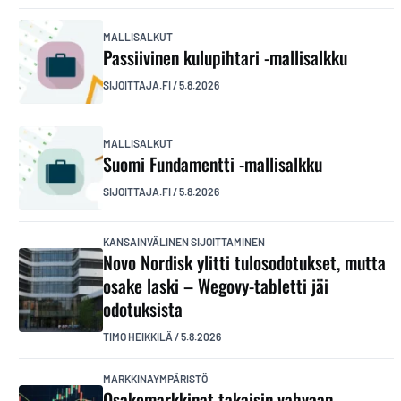
MALLISALKUT
Passiivinen kulupihtari -mallisalkku
SIJOITTAJA.FI
/
5.8.2026
MALLISALKUT
Suomi Fundamentti -mallisalkku
SIJOITTAJA.FI
/
5.8.2026
KANSAINVÄLINEN SIJOITTAMINEN
Novo Nordisk ylitti tulosodotukset, mutta
osake laski – Wegovy-tabletti jäi
odotuksista
TIMO HEIKKILÄ
/
5.8.2026
MARKKINAYMPÄRISTÖ
Osakemarkkinat takaisin vahvaan