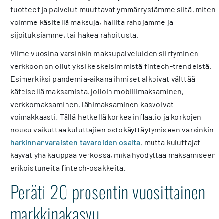
tuotteet ja palvelut muuttavat ymmärrystämme siitä, miten
voimme käsitellä maksuja, hallita rahojamme ja
sijoituksiamme, tai hakea rahoitusta.
Viime vuosina varsinkin maksupalveluiden siirtyminen
verkkoon on ollut yksi keskeisimmistä fintech-trendeistä.
Esimerkiksi pandemia-aikana ihmiset alkoivat välttää
käteisellä maksamista, jolloin mobiilimaksaminen,
verkkomaksaminen, lähimaksaminen kasvoivat
voimakkaasti. Tällä hetkellä korkea inflaatio ja korkojen
nousu vaikuttaa kuluttajien ostokäyttäytymiseen varsinkin
harkinnanvaraisten tavaroiden osalta
, mutta kuluttajat
käyvät yhä kauppaa verkossa, mikä hyödyttää maksamiseen
erikoistuneita fintech-osakkeita.
Peräti 20 prosentin vuosittainen
markkinakasvu