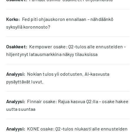
korko:
Fed piti ohjauskoron ennallaan – nähdäänkö
syksyllä koronnosto?
osakkeet:
Kempower osake: Q2-tulos alle ennusteiden –
hiljentynyt latausmarkkina näkyy tilauksissa
analyysi:
Nokian tulos yli odotusten. AI-kasvusta
pysäyttävät luvut.
analyysi:
Finnair osake: Rajua kasvua Q2:lla – osake hakee
uutta suuntaa
analyysi:
KONE osake: Q2-tulos niukasti alle ennusteiden