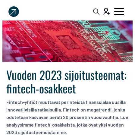
Sijoittaja.fi
Tee
parempia
sijoituspäätöksiä
Vuoden 2023 sijoitusteemat:
fintech-osakkeet
Fintech-yhtiöt muuttavat perinteistä finanssialaa uusilla
innovatiivisilla ratkaisuilla. Fintech on megatrendi, jonka
odotetaan kasvavan peräti 20 prosentin vuosivauhtia. Lue
analyysimme fintech-osakkeista, jotka ovat yksi vuoden
2023 sijoitusteemoistamme.