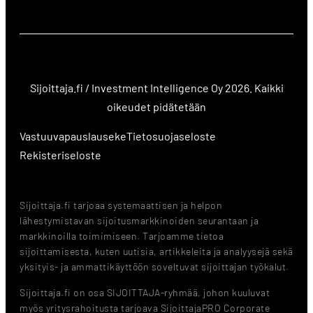
Sijoittaja.fi / Investment Intelligence Oy 2026. Kaikki
oikeudet pidätetään
Vastuuvapauslauseke
Tietosuojaseloste
Rekisteriseloste
Sijoittaja.fi tarjoaa systemaattisen ja helpon
lähestymistavan sijoitusmarkkinoiden seurantaan ja
markkinoilla toimimiseen. Tarjoamme tietoa
sijoittamisesta, kuten uutisia, artikkeleita ja analyysejä sekä
yksityis- ja ammattikäyttöön soveltuvat sijoittajan työkalut.
Sijoittaja.fi on osa SIJOITTAJA-ryhmää, johon kuuluvat
myös yritysrahoitusta tarjoava SijoittajaPRO Corporate