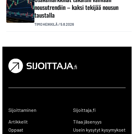
nousutrendiin – kaksi tekijää nousun
taustalla
TIMO HEIKKILÄ
/
5.8.2026
Sijoittaminen
Sijoittaja.fi
Artikkelit
Tilaa jäsenyys
Oppaat
Usein kysytyt kysymykset