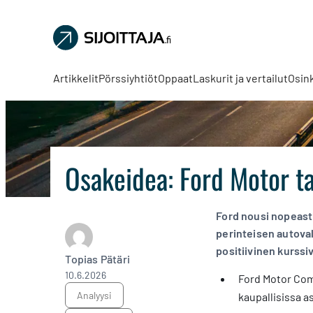
Sijoittaja.fi
Tee
parempia
Artikkelit
Pörssiyhtiöt
Oppaat
Laskurit ja vertailut
Osin
sijoituspäätöksiä
Osakeidea: Ford Motor ta
Ford nousi nopeasti
perinteisen autova
positiivinen kurssiv
Topias Pätäri
10.6.2026
Ford Motor Com
analyysi
kaupallisissa a