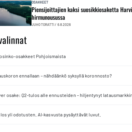
OSAKKEET
Piensijoittajien kaksi suosikkiosaketta Harvi
hirmunousussa
JUHO TORATTI /
6.8.2026
valinnat
 osinko-osakkeet Pohjoismaista
jauskoron ennallaan – nähdäänkö syksyllä koronnosto?
 osake: Q2-tulos alle ennusteiden – hiljentynyt latausmarkkin
los yli odotusten. AI-kasvusta pysäyttävät luvut.