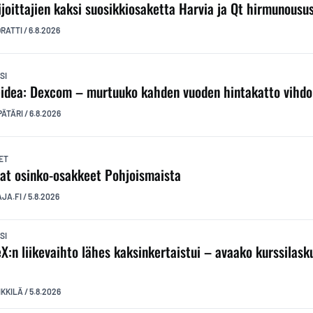
ijoittajien kaksi suosikkiosaketta Harvia ja Qt hirmunousu
ORATTI
/
6.8.2026
SI
idea: Dexcom – murtuuko kahden vuoden hintakatto vihdo
PÄTÄRI
/
6.8.2026
ET
at osinko-osakkeet Pohjoismaista
AJA.FI
/
5.8.2026
SI
X:n liikevaihto lähes kaksinkertaistui – avaako kurssilas
?
IKKILÄ
/
5.8.2026