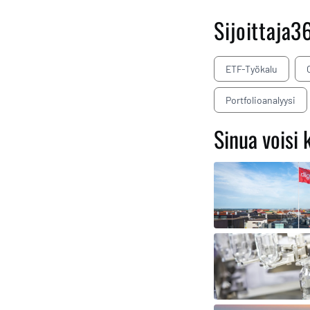
Sijoittaja3
ETF-Työkalu
Portfolioanalyysi
Sinua voisi 