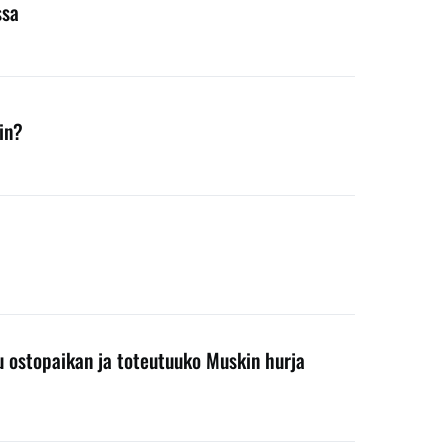
ssa
in?
ku ostopaikan ja toteutuuko Muskin hurja