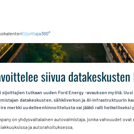
kokalenteri
Sijoittaja360°
voittelee siivua datakeskusten
 sijoittajien tutkaan uuden Ford Energy -avauksen myötä. Uusi 
lmistajan datakeskusten, sähköverkon ja AI-infrastruktuurin k
ire merkki uudelleenhinnoittelusta vai jääkö ralli hetkelliseksi p
pany on yhdysvaltalainen autovalmistaja, jonka vahvuudet ovat e
siakkuuksissa ja autorahoituksessa.