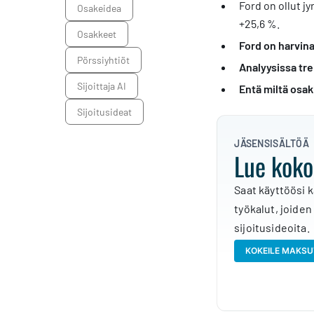
Ford on ollut 
osakeidea
+25,6 %.
osakkeet
Ford on harvina
pörssiyhtiöt
Analyysissa tre
Sijoittaja AI
Entä miltä osak
sijoitusideat
JÄSENSISÄLTÖÄ
Lue koko
Saat käyttöösi k
työkalut, joiden
sijoitusideoita.
KOKEILE MAKSU