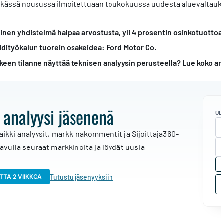
jyrkässä nousussa ilmoitettuaan toukokuussa uudesta aluevalta
inen yhdistelmä halpaa arvostusta, yli 4 prosentin osinkotuotto
idityökalun tuorein osakeidea: Ford Motor Co.
keen tilanne näyttää teknisen analyysin perusteella? Lue koko an
 analyysi jäsenenä
O
aikki analyysit, markkinakommentit ja Sijoittaja360-
 avulla seuraat markkinoita ja löydät uusia
Tutustu jäsenyyksiin
TTA 2 VIIKKOA