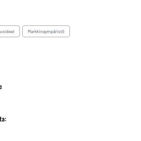
tusideat
Markkinaympäristö
e
ta: