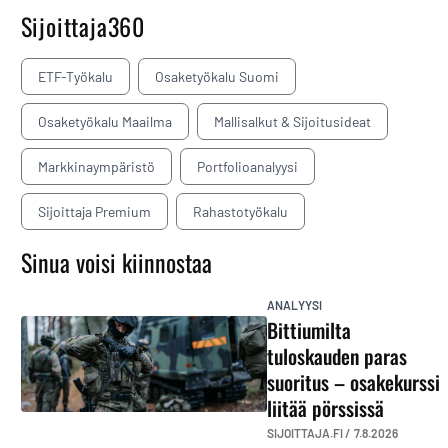
Sijoittaja360
ETF-Työkalu
Osaketyökalu Suomi
Osaketyökalu Maailma
Mallisalkut & Sijoitusideat
Markkinaympäristö
Portfolioanalyysi
Sijoittaja Premium
Rahastotyökalu
Sinua voisi kiinnostaa
ANALYYSI
Bittiumilta
tuloskauden paras
suoritus – osakekurssi
liitää pörssissä
SIJOITTAJA.FI /
7.8.2026