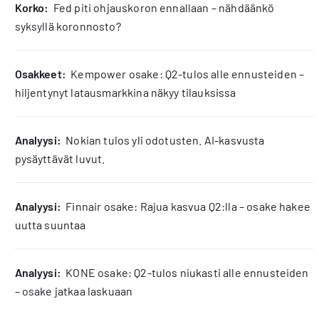
korko:
Fed piti ohjauskoron ennallaan – nähdäänkö
syksyllä koronnosto?
osakkeet:
Kempower osake: Q2-tulos alle ennusteiden –
hiljentynyt latausmarkkina näkyy tilauksissa
analyysi:
Nokian tulos yli odotusten. AI-kasvusta
pysäyttävät luvut.
analyysi:
Finnair osake: Rajua kasvua Q2:lla – osake hakee
uutta suuntaa
analyysi:
KONE osake: Q2-tulos niukasti alle ennusteiden
– osake jatkaa laskuaan