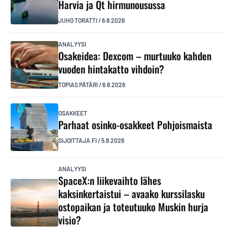
Harvia ja Qt hirmunousussa
JUHO TORATTI
/
6.8.2026
ANALYYSI
Osakeidea: Dexcom – murtuuko kahden
vuoden hintakatto vihdoin?
TOPIAS PÄTÄRI
/
6.8.2026
OSAKKEET
Parhaat osinko-osakkeet Pohjoismaista
SIJOITTAJA.FI
/
5.8.2026
ANALYYSI
SpaceX:n liikevaihto lähes
kaksinkertaistui – avaako kurssilasku
ostopaikan ja toteutuuko Muskin hurja
visio?