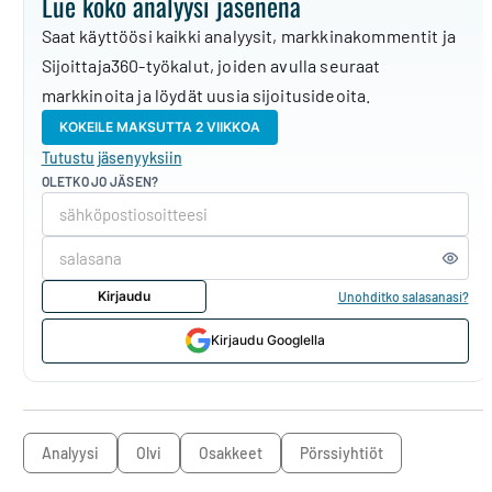
Lue koko analyysi jäsenenä
Saat käyttöösi kaikki analyysit, markkinakommentit ja
Sijoittaja360-työkalut, joiden avulla seuraat
markkinoita ja löydät uusia sijoitusideoita.
KOKEILE MAKSUTTA 2 VIIKKOA
Tutustu jäsenyyksiin
OLETKO JO JÄSEN?
Kirjaudu
Unohditko salasanasi?
Kirjaudu Googlella
analyysi
Olvi
osakkeet
pörssiyhtiöt