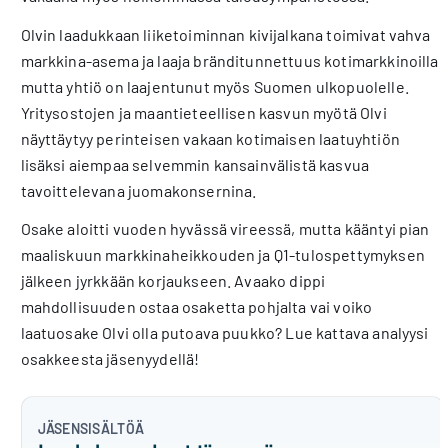
Olvin laadukkaan liiketoiminnan kivijalkana toimivat vahva
markkina-asema ja laaja bränditunnettuus kotimarkkinoilla,
mutta yhtiö on laajentunut myös Suomen ulkopuolelle.
Yritysostojen ja maantieteellisen kasvun myötä Olvi
näyttäytyy perinteisen vakaan kotimaisen laatuyhtiön
lisäksi aiempaa selvemmin kansainvälistä kasvua
tavoittelevana juomakonsernina.
Osake aloitti vuoden hyvässä vireessä, mutta kääntyi pian
maaliskuun markkinaheikkouden ja Q1-tulospettymyksen
jälkeen jyrkkään korjaukseen. Avaako dippi
mahdollisuuden ostaa osaketta pohjalta vai voiko
laatuosake Olvi olla putoava puukko? Lue kattava analyysi
osakkeesta jäsenyydellä!
JÄSENSISÄLTÖÄ