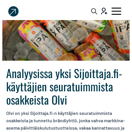
Sijoittaja.fi
Tee
parempia
sijoituspäätöksiä
Analyysissa yksi Sijoittaja.fi-
käyttäjien seuratuimmista
osakkeista Olvi
Olvi on yksi Sijoittaja.fi:n käyttäjien seuratuimmista
osakkeista ja tunnettu brändiyhtiö, jonka vahva markkina-
asema päivittäiskulutustuotteissa, vakaa kannattavuus ja