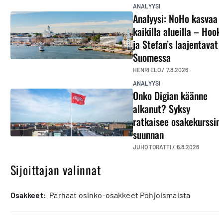
ANALYYSI
Analyysi: NoHo kasvaa
kaikilla alueilla – Hook
ja Stefan’s laajentavat
Suomessa
HENRI ELO /
7.8.2026
ANALYYSI
Onko Digian käänne
alkanut? Syksy
ratkaisee osakekurssin
suunnan
JUHO TORATTI /
6.8.2026
Sijoittajan valinnat
osakkeet:
Parhaat osinko-osakkeet Pohjoismaista