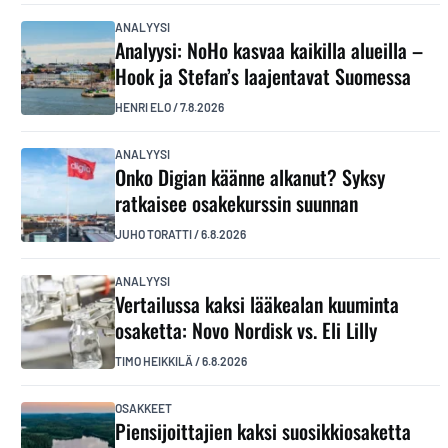
ANALYYSI
Analyysi: NoHo kasvaa kaikilla alueilla –
Hook ja Stefan’s laajentavat Suomessa
HENRI ELO
/
7.8.2026
ANALYYSI
Onko Digian käänne alkanut? Syksy
ratkaisee osakekurssin suunnan
JUHO TORATTI
/
6.8.2026
ANALYYSI
Vertailussa kaksi lääkealan kuuminta
osaketta: Novo Nordisk vs. Eli Lilly
TIMO HEIKKILÄ
/
6.8.2026
OSAKKEET
Piensijoittajien kaksi suosikkiosaketta