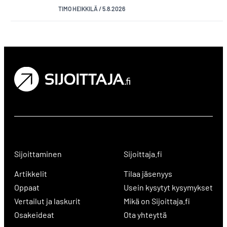
TIMO HEIKKILÄ
/
5.8.2026
Sijoittaminen
Sijoittaja.fi
Artikkelit
Tilaa jäsenyys
Oppaat
Usein kysytyt kysymykset
Vertailut ja laskurit
Mikä on Sijoittaja.fi
Osakeideat
Ota yhteyttä