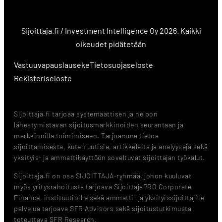
Sijoittaja.fi / Investment Intelligence Oy 2026. Kaikki
oikeudet pidätetään
Vastuuvapauslauseke
Tietosuojaseloste
Rekisteriseloste
Sijoittaja.fi tarjoaa systemaattisen ja helpon
lähestymistavan sijoitusmarkkinoiden seurantaan ja
markkinoilla toimimiseen. Tarjoamme tietoa
sijoittamisesta, kuten uutisia, artikkeleita ja analyysejä sekä
yksityis- ja ammattikäyttöön soveltuvat sijoittajan työkalut.
Sijoittaja.fi on osa SIJOITTAJA-ryhmää, johon kuuluvat
myös yritysrahoitusta tarjoava SijoittajaPRO Corporate
Finance, instituutioille sekä ammatti- ja yksityissijoittajille
palvelua tarjoava SFR Advisors sekä sijoitustutkimusta
toteuttava SFR Research.