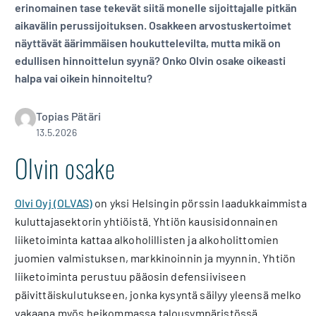
erinomainen tase tekevät siitä monelle sijoittajalle pitkän
aikavälin perussijoituksen. Osakkeen arvostuskertoimet
näyttävät äärimmäisen houkuttelevilta, mutta mikä on
edullisen hinnoittelun syynä? Onko Olvin osake oikeasti
halpa vai oikein hinnoiteltu?
Topias Pätäri
13.5.2026
Olvin osake
Olvi Oyj (OLVAS)
on yksi Helsingin pörssin laadukkaimmista
kuluttajasektorin yhtiöistä. Yhtiön kausisidonnainen
liiketoiminta kattaa alkoholillisten ja alkoholittomien
juomien valmistuksen, markkinoinnin ja myynnin. Yhtiön
liiketoiminta perustuu pääosin defensiiviseen
päivittäiskulutukseen, jonka kysyntä säilyy yleensä melko
vakaana myös heikommassa talousympäristössä.