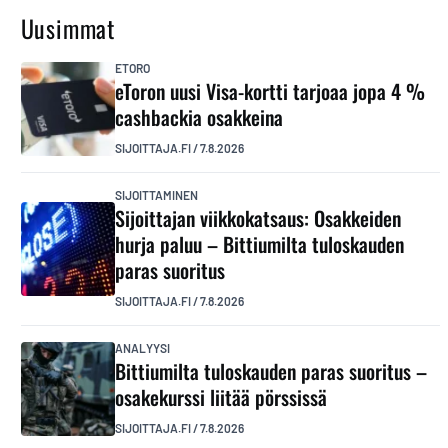
Uusimmat
ETORO
eToron uusi Visa-kortti tarjoaa jopa 4 %
cashbackia osakkeina
SIJOITTAJA.FI
/
7.8.2026
SIJOITTAMINEN
Sijoittajan viikkokatsaus: Osakkeiden
hurja paluu – Bittiumilta tuloskauden
paras suoritus
SIJOITTAJA.FI
/
7.8.2026
ANALYYSI
Bittiumilta tuloskauden paras suoritus –
osakekurssi liitää pörssissä
SIJOITTAJA.FI
/
7.8.2026