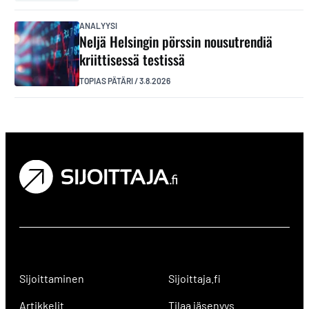
ANALYYSI
Neljä Helsingin pörssin nousutrendiä
kriittisessä testissä
TOPIAS PÄTÄRI
/
3.8.2026
Sijoittaminen
Sijoittaja.fi
Artikkelit
Tilaa jäsenyys