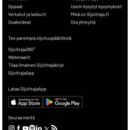
Oppaat
Usein kysytyt kysymykset
Vertailut ja laskurit
Mikä on Sijoittaja.fi
Osakeideat
Ota yhteyttä
Tee parempia sijoituspäätöksiä
Sijoittaja360°
Webinaarit
Tilaa ilmainen Sijoittajakirje
SijoittajaApp
Lataa SijoittajaApp
Seuraa meitä