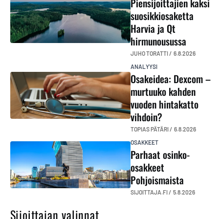
Piensijoittajien kaksi
suosikkiosaketta
Harvia ja Qt
hirmunousussa
JUHO TORATTI /
6.8.2026
ANALYYSI
Osakeidea: Dexcom –
murtuuko kahden
vuoden hintakatto
vihdoin?
TOPIAS PÄTÄRI /
6.8.2026
OSAKKEET
Parhaat osinko-
osakkeet
Pohjoismaista
SIJOITTAJA.FI /
5.8.2026
Sijoittajan valinnat