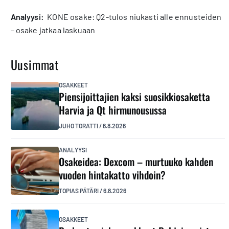
analyysi:
KONE osake: Q2-tulos niukasti alle ennusteiden
– osake jatkaa laskuaan
Uusimmat
OSAKKEET
Piensijoittajien kaksi suosikkiosaketta
Harvia ja Qt hirmunousussa
JUHO TORATTI
/
6.8.2026
ANALYYSI
Osakeidea: Dexcom – murtuuko kahden
vuoden hintakatto vihdoin?
TOPIAS PÄTÄRI
/
6.8.2026
OSAKKEET