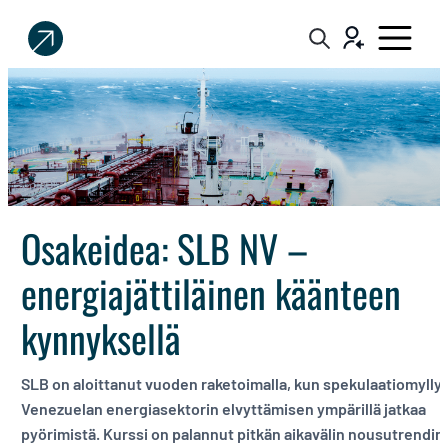
Sijoittaja.fi
Tee
parempia
sijoituspäätöksiä
Osakeidea: SLB NV –
energiajättiläinen käänteen
kynnyksellä
SLB on aloittanut vuoden raketoimalla, kun spekulaatiomylly
Venezuelan energiasektorin elvyttämisen ympärillä jatkaa
pyörimistä. Kurssi on palannut pitkän aikavälin nousutrendin