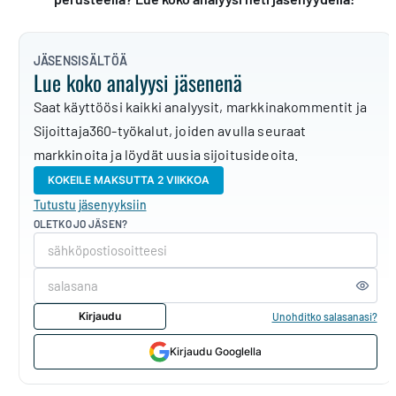
JÄSENSISÄLTÖÄ
Lue koko analyysi jäsenenä
Saat käyttöösi kaikki analyysit, markkinakommentit ja
Sijoittaja360-työkalut, joiden avulla seuraat
markkinoita ja löydät uusia sijoitusideoita.
KOKEILE MAKSUTTA 2 VIIKKOA
Tutustu jäsenyyksiin
OLETKO JO JÄSEN?
Kirjaudu
Unohditko salasanasi?
Kirjaudu Googlella