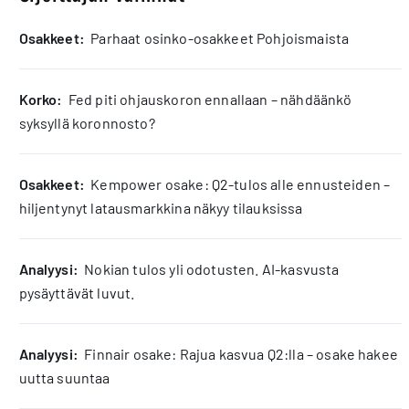
osakkeet:
Parhaat osinko-osakkeet Pohjoismaista
korko:
Fed piti ohjauskoron ennallaan – nähdäänkö
syksyllä koronnosto?
osakkeet:
Kempower osake: Q2-tulos alle ennusteiden –
hiljentynyt latausmarkkina näkyy tilauksissa
analyysi:
Nokian tulos yli odotusten. AI-kasvusta
pysäyttävät luvut.
analyysi:
Finnair osake: Rajua kasvua Q2:lla – osake hakee
uutta suuntaa