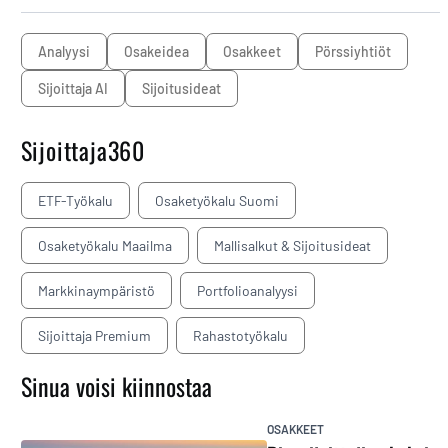
analyysi
osakeidea
osakkeet
pörssiyhtiöt
Sijoittaja AI
sijoitusideat
Sijoittaja360
ETF-Työkalu
Osaketyökalu Suomi
Osaketyökalu Maailma
Mallisalkut & Sijoitusideat
Markkinaympäristö
Portfolioanalyysi
Sijoittaja Premium
Rahastotyökalu
Sinua voisi kiinnostaa
OSAKKEET