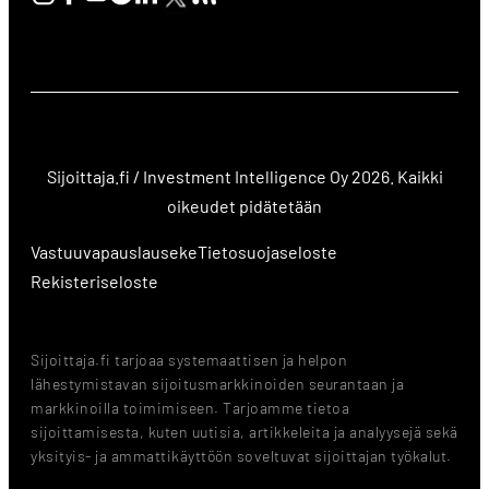
Sijoittaja.fi / Investment Intelligence Oy 2026. Kaikki
oikeudet pidätetään
Vastuuvapauslauseke
Tietosuojaseloste
Rekisteriseloste
Sijoittaja.fi tarjoaa systemaattisen ja helpon
lähestymistavan sijoitusmarkkinoiden seurantaan ja
markkinoilla toimimiseen. Tarjoamme tietoa
sijoittamisesta, kuten uutisia, artikkeleita ja analyysejä sekä
yksityis- ja ammattikäyttöön soveltuvat sijoittajan työkalut.