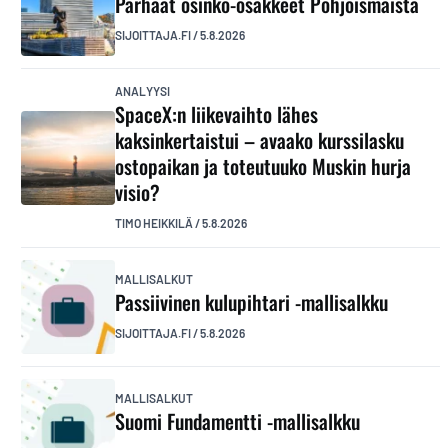
Parhaat osinko-osakkeet Pohjoismaista
SIJOITTAJA.FI
/
5.8.2026
ANALYYSI
SpaceX:n liikevaihto lähes
kaksinkertaistui – avaako kurssilasku
ostopaikan ja toteutuuko Muskin hurja
visio?
TIMO HEIKKILÄ
/
5.8.2026
MALLISALKUT
Passiivinen kulupihtari -mallisalkku
SIJOITTAJA.FI
/
5.8.2026
MALLISALKUT
Suomi Fundamentti -mallisalkku