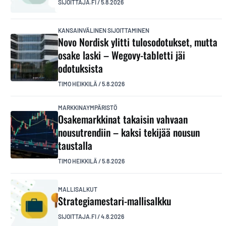
SIJOITTAJA.FI
/
5.8.2026
KANSAINVÄLINEN SIJOITTAMINEN
Novo Nordisk ylitti tulosodotukset, mutta
osake laski – Wegovy-tabletti jäi
odotuksista
TIMO HEIKKILÄ
/
5.8.2026
MARKKINAYMPÄRISTÖ
Osakemarkkinat takaisin vahvaan
nousutrendiin – kaksi tekijää nousun
taustalla
TIMO HEIKKILÄ
/
5.8.2026
MALLISALKUT
Strategiamestari-mallisalkku
SIJOITTAJA.FI
/
4.8.2026