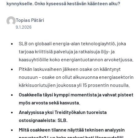
kynnykselle. Onko kyseessä kestävän käänteen alku?
Topias Pätäri
9.1.2026
SLB on globaali energia-alan teknologiayhtiö, joka
tarjoaa kriittisiä palveluja ja ratkaisuja öljy- ja
kaasuyhtiöille koko energiantuotannon arvoketjussa.
Pitkän laskuvaiheen jälkeen osake on kääntynyt
nousuun – osake on ollut alkuvuonna energiasektorin
kärkisuoriutujien joukossa yli 15 prosentin nousulla.
Osakkeella täysi kymppi momentista ja vahvat pisteet
myös arvosta sekä kasvusta
.
Analyysissa yksi Treidityökalun tuoreista
ostosignaaleista: SLB.
Miltä osakkeen tilanne näyttää teknisen analyysin
perusteella? Lue koko analyysi heti jäsenyydellä!