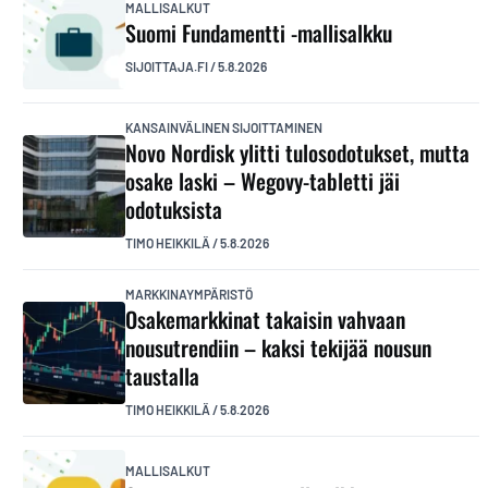
MALLISALKUT
Suomi Fundamentti -mallisalkku
SIJOITTAJA.FI
/
5.8.2026
KANSAINVÄLINEN SIJOITTAMINEN
Novo Nordisk ylitti tulosodotukset, mutta
osake laski – Wegovy-tabletti jäi
odotuksista
TIMO HEIKKILÄ
/
5.8.2026
MARKKINAYMPÄRISTÖ
Osakemarkkinat takaisin vahvaan
nousutrendiin – kaksi tekijää nousun
taustalla
TIMO HEIKKILÄ
/
5.8.2026
MALLISALKUT