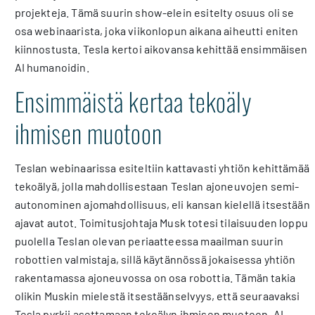
projekteja. Tämä suurin show-elein esitelty osuus oli se
osa webinaarista, joka viikonlopun aikana aiheutti eniten
kiinnostusta. Tesla kertoi aikovansa kehittää ensimmäisen
AI humanoidin.
Ensimmäistä kertaa tekoäly
ihmisen muotoon
Teslan webinaarissa esiteltiin kattavasti yhtiön kehittämää
tekoälyä, jolla mahdollisestaan Teslan ajoneuvojen semi-
autonominen ajomahdollisuus, eli kansan kielellä itsestään
ajavat autot. Toimitusjohtaja Musk totesi tilaisuuden loppu
puolella Teslan olevan periaatteessa maailman suurin
robottien valmistaja, sillä käytännössä jokaisessa yhtiön
rakentamassa ajoneuvossa on osa robottia. Tämän takia
olikin Muskin mielestä itsestäänselvyys, että seuraavaksi
Tesla pyrkii asettamaan tekoälyn ihmisen muotoon. AI