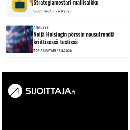
Strategiamestari-mallisalkku
SIJOITTAJA.FI
/
4.8.2026
ANALYYSI
Neljä Helsingin pörssin nousutrendiä
kriittisessä testissä
TOPIAS PÄTÄRI
/
3.8.2026