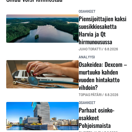
OSAKKEET
Piensijoittajien kaksi
suosikkiosaketta
Harvia ja Qt
hirmunousussa
JUHO TORATTI /
6.8.2026
ANALYYSI
Osakeidea: Dexcom –
murtuuko kahden
vuoden hintakatto
vihdoin?
TOPIAS PÄTÄRI /
6.8.2026
OSAKKEET
Parhaat osinko-
osakkeet
Pohjoismaista