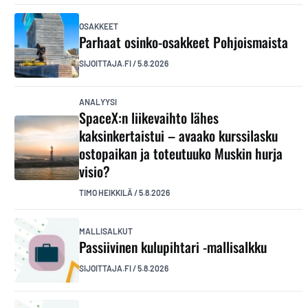
OSAKKEET
Parhaat osinko-osakkeet Pohjoismaista
SIJOITTAJA.FI
/
5.8.2026
ANALYYSI
SpaceX:n liikevaihto lähes
kaksinkertaistui – avaako kurssilasku
ostopaikan ja toteutuuko Muskin hurja
visio?
TIMO HEIKKILÄ
/
5.8.2026
MALLISALKUT
Passiivinen kulupihtari -mallisalkku
SIJOITTAJA.FI
/
5.8.2026