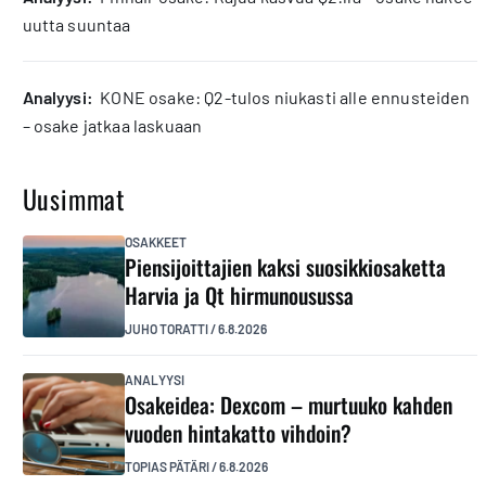
uutta suuntaa
analyysi:
KONE osake: Q2-tulos niukasti alle ennusteiden
– osake jatkaa laskuaan
Uusimmat
OSAKKEET
Piensijoittajien kaksi suosikkiosaketta
Harvia ja Qt hirmunousussa
JUHO TORATTI
/
6.8.2026
ANALYYSI
Osakeidea: Dexcom – murtuuko kahden
vuoden hintakatto vihdoin?
TOPIAS PÄTÄRI
/
6.8.2026