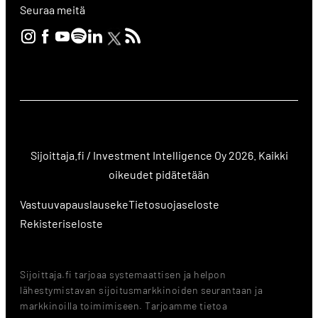
Seuraa meitä
Sijoittaja.fi / Investment Intelligence Oy 2026. Kaikki
oikeudet pidätetään
Vastuuvapauslauseke
Tietosuojaseloste
Rekisteriseloste
Sijoittaja.fi tarjoaa systemaattisen ja helpon
lähestymistavan sijoitusmarkkinoiden seurantaan ja
markkinoilla toimimiseen. Tarjoamme tietoa