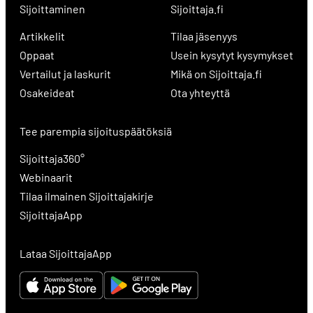
Sijoittaminen
Sijoittaja.fi
Artikkelit
Tilaa jäsenyys
Oppaat
Usein kysytyt kysymykset
Vertailut ja laskurit
Mikä on Sijoittaja.fi
Osakeideat
Ota yhteyttä
Tee parempia sijoituspäätöksiä
Sijoittaja360°
Webinaarit
Tilaa ilmainen Sijoittajakirje
SijoittajaApp
Lataa SijoittajaApp