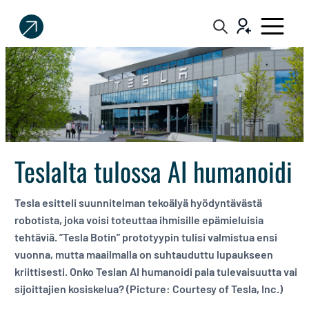
Sijoittaja.fi
Tee
parempia
sijoituspäätöksiä
Teslalta tulossa AI humanoidi
Tesla esitteli suunnitelman tekoälyä hyödyntävästä
robotista, joka voisi toteuttaa ihmisille epämieluisia
tehtäviä. ”Tesla Botin” prototyypin tulisi valmistua ensi
vuonna, mutta maailmalla on suhtauduttu lupaukseen
kriittisesti. Onko Teslan AI humanoidi pala tulevaisuutta vai
sijoittajien kosiskelua? (Picture: Courtesy of Tesla, Inc.)