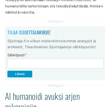
humanoidilla tarkoitetaan siis tekoälyä käyttävää, ihmisen
näköistä robottia.
Sijoittaja.fi
TILAA SIJOITTAJAKIRJE!
Sijoittaja.fi:n viikon mielenkiintoisimmat analyysit ja
artikkelit. Tilaa ilmainen Sijoittajakirje sähköpostiin!
Sähköposti
*
Sijoittaja.fi
AI humanoidi avuksi arjen
askareisiin