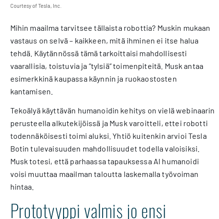
Courtesy of Tesla, Inc.
Mihin maailma tarvitsee tällaista robottia? Muskin mukaan
vastaus on selvä – kaikkeen, mitä ihminen ei itse halua
tehdä. Käytännössä tämä tarkoittaisi mahdollisesti
vaarallisia, toistuvia ja ”tylsiä” toimenpiteitä. Musk antaa
esimerkkinä kaupassa käynnin ja ruokaostosten
kantamisen.
Tekoälyä käyttävän humanoidin kehitys on vielä webinaarin
perusteella alkutekijöissä ja Musk varoitteli, ettei robotti
todennäköisesti toimi aluksi. Yhtiö kuitenkin arvioi Tesla
Botin tulevaisuuden mahdollisuudet todella valoisiksi.
Musk totesi, että parhaassa tapauksessa AI humanoidi
voisi muuttaa maailman taloutta laskemalla työvoiman
hintaa.
Prototyyppi valmis jo ensi