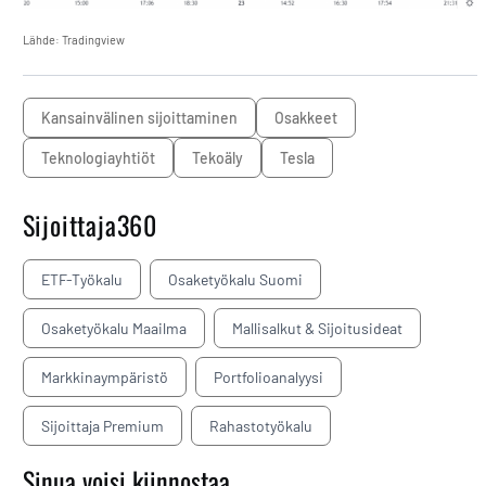
Lähde: Tradingview
kansainvälinen sijoittaminen
osakkeet
teknologiayhtiöt
Tekoäly
Tesla
Sijoittaja360
ETF-Työkalu
Osaketyökalu Suomi
Osaketyökalu Maailma
Mallisalkut & Sijoitusideat
Markkinaympäristö
Portfolioanalyysi
Sijoittaja Premium
Rahastotyökalu
Sinua voisi kiinnostaa