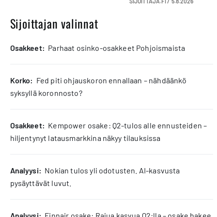
SIJOITTAJA.FI /
5.8.2026
Sijoittajan valinnat
osakkeet:
Parhaat osinko-osakkeet Pohjoismaista
korko:
Fed piti ohjauskoron ennallaan – nähdäänkö
syksyllä koronnosto?
osakkeet:
Kempower osake: Q2-tulos alle ennusteiden –
hiljentynyt latausmarkkina näkyy tilauksissa
analyysi:
Nokian tulos yli odotusten. AI-kasvusta
pysäyttävät luvut.
analyysi:
Finnair osake: Rajua kasvua Q2:lla – osake hakee