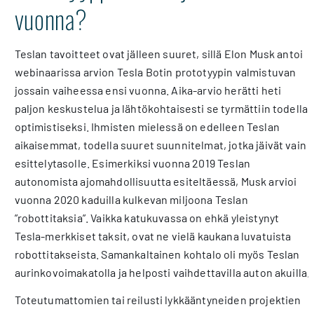
vuonna?
Teslan tavoitteet ovat jälleen suuret, sillä Elon Musk antoi
webinaarissa arvion Tesla Botin prototyypin valmistuvan
jossain vaiheessa ensi vuonna. Aika-arvio herätti heti
paljon keskustelua ja lähtökohtaisesti se tyrmättiin todella
optimistiseksi. Ihmisten mielessä on edelleen Teslan
aikaisemmat, todella suuret suunnitelmat, jotka jäivät vain
esittelytasolle. Esimerkiksi vuonna 2019 Teslan
autonomista ajomahdollisuutta esiteltäessä, Musk arvioi
vuonna 2020 kaduilla kulkevan miljoona Teslan
”robottitaksia”. Vaikka katukuvassa on ehkä yleistynyt
Tesla-merkkiset taksit, ovat ne vielä kaukana luvatuista
robottitakseista. Samankaltainen kohtalo oli myös Teslan
aurinkovoimakatolla ja helposti vaihdettavilla auton akuilla.
Toteutumattomien tai reilusti lykkääntyneiden projektien