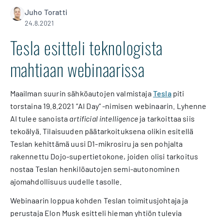
Juho Toratti
24.8.2021
Tesla esitteli teknologista
mahtiaan webinaarissa
Maailman suurin sähköautojen valmistaja
Tesla
piti
torstaina 19.8.2021 ”AI Day” -nimisen webinaarin. Lyhenne
AI tulee sanoista
artificial intelligence
ja tarkoittaa siis
tekoälyä. Tilaisuuden päätarkoituksena olikin esitellä
Teslan kehittämä uusi D1-mikrosiru ja sen pohjalta
rakennettu Dojo-supertietokone, joiden olisi tarkoitus
nostaa Teslan henkilöautojen semi-autonominen
ajomahdollisuus uudelle tasolle.
Webinaarin loppua kohden Teslan toimitusjohtaja ja
perustaja Elon Musk esitteli hieman yhtiön tulevia