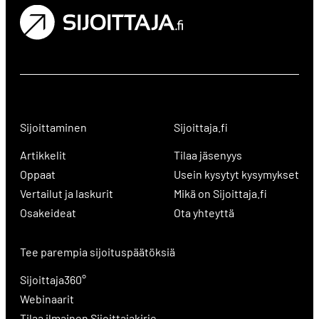
Sijoittaminen
Sijoittaja.fi
Artikkelit
Tilaa jäsenyys
Oppaat
Usein kysytyt kysymykset
Vertailut ja laskurit
Mikä on Sijoittaja.fi
Osakeideat
Ota yhteyttä
Tee parempia sijoituspäätöksiä
Sijoittaja360°
Webinaarit
Tilaa ilmainen Sijoittajakirje