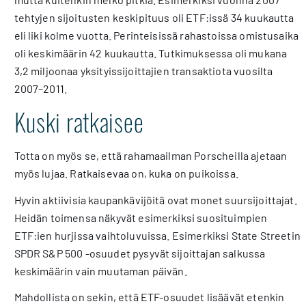
tehtyjen sijoitusten keskipituus oli ETF:issä 34 kuukautta
eli liki kolme vuotta. Perinteisissä rahastoissa omistusaika
oli keskimäärin 42 kuukautta. Tutkimuksessa oli mukana
3,2 miljoonaa yksityissijoittajien transaktiota vuosilta
2007–2011.
Kuski ratkaisee
Totta on myös se, että rahamaailman Porscheilla ajetaan
myös lujaa. Ratkaisevaa on, kuka on puikoissa.
Hyvin aktiivisia kaupankävijöitä ovat monet suursijoittajat.
Heidän toimensa näkyvät esimerkiksi suosituimpien
ETF:ien hurjissa vaihtoluvuissa. Esimerkiksi State Streetin
SPDR S&P 500 -osuudet pysyvät sijoittajan salkussa
keskimäärin vain muutaman päivän.
Mahdollista on sekin, että ETF-osuudet lisäävät etenkin