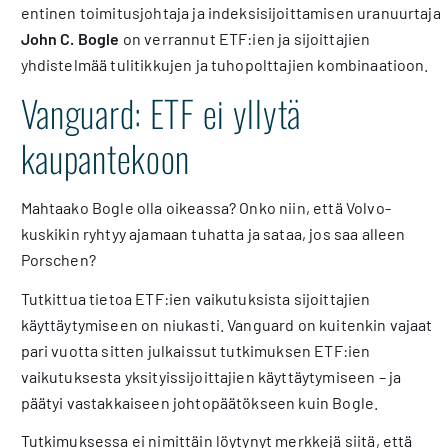
entinen toimitusjohtaja ja indeksisijoittamisen uranuurtaja
John C. Bogle
on verrannut ETF:ien ja sijoittajien
yhdistelmää tulitikkujen ja tuhopolttajien kombinaatioon.
Vanguard: ETF ei yllytä
kaupantekoon
Mahtaako Bogle olla oikeassa? Onko niin, että Volvo-
kuskikin ryhtyy ajamaan tuhatta ja sataa, jos saa alleen
Porschen?
Tutkittua tietoa ETF:ien vaikutuksista sijoittajien
käyttäytymiseen on niukasti. Vanguard on kuitenkin vajaat
pari vuotta sitten julkaissut tutkimuksen ETF:ien
vaikutuksesta yksityissijoittajien käyttäytymiseen – ja
päätyi vastakkaiseen johtopäätökseen kuin Bogle.
Tutkimuksessa ei nimittäin löytynyt merkkejä siitä, että