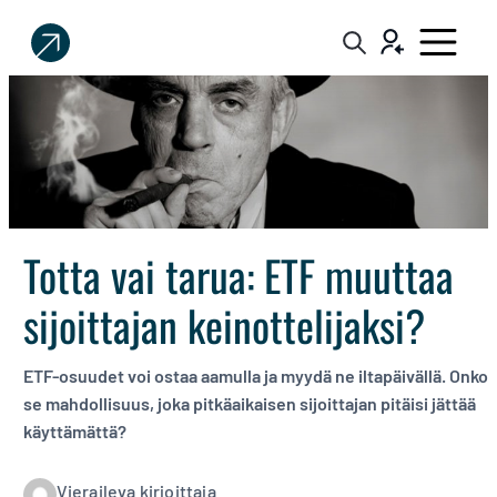
Sijoittaja.fi
Tee
parempia
sijoituspäätöksiä
Totta vai tarua: ETF muuttaa
sijoittajan keinottelijaksi?
ETF-osuudet voi ostaa aamulla ja myydä ne iltapäivällä. Onko
se mahdollisuus, joka pitkäaikaisen sijoittajan pitäisi jättää
käyttämättä?
Vieraileva kirjoittaja