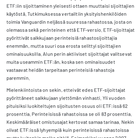
ETF:iin sijoittaminen yleisesti ottaen muuttaisi sijoittajien
käytöstä. Tutkimuksessa vertailtiin yksityishenkilöiden
toimia Vanguardin neljässä suuressa rahastossa, josta on
olemassa sekä perinteinen että ETF-versio. ETF-sijoittajat
pyörittivät salkkujaan perinteisiä rahastosijoittajia
enemmän, mutta suuri osa erosta selittyi sijoittajien
ominaisuuksilla. Alun perin aktiiviset sijoittajat valitsevat
muita useammin ETF:än, koska sen ominaisuudet
vastaavat heidän tarpeitaan perinteisiä rahastoja
paremmin.
Mielenkiintoista on sekin, etteivät edes ETF-sijoittajat
pyörittäneet salkkujaan ylettömän vinhasti. Yli vuoden
pituisiksi luokiteltujen sijoitusten osuus oli ETF:issä 62
prosenttia. Perinteisissä rahastoissa se oli 83 prosenttia.
Keskimääräiset omistusajat kertovat samaa tarinaa. Nekin
olivat ETF:issä lyhyempiä kuin perinteisissä rahastoissa
mutta kuitenkin melko pitkiä. Esimerkiksi vuonna 2007