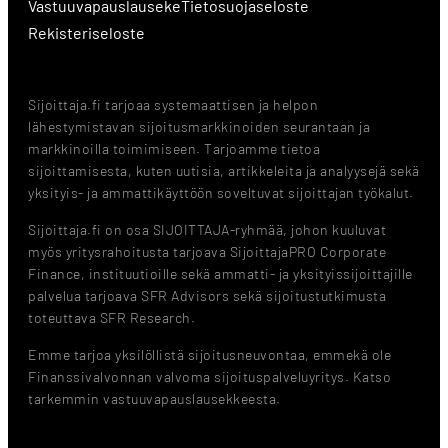
Vastuuvapauslauseke
Tietosuojaseloste
Rekisteriseloste
Sijoittaja.fi tarjoaa systemaattisen ja helpon
lähestymistavan sijoitusmarkkinoiden seurantaan ja
markkinoilla toimimiseen. Tarjoamme tietoa
sijoittamisesta, kuten uutisia, artikkeleita ja analyysejä sekä
yksityis- ja ammattikäyttöön soveltuvat sijoittajan työkalut.
Sijoittaja.fi on osa SIJOITTAJA-ryhmää, johon kuuluvat
myös yritysrahoitusta tarjoava SijoittajaPRO Corporate
Finance, instituutioille sekä ammatti- ja yksityissijoittajille
palvelua tarjoava SFR Advisors sekä sijoitustutkimusta
toteuttava SFR Research.
Emme tarjoa yksilöllistä sijoitusneuvontaa, emmekä ole
Finanssivalvonnan valvoma sijoituspalveluyritys. Katso
tarkemmin vastuuvapauslausekkeesta.