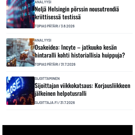
ANALYYSI
Neljä Helsingin pörssin nousutrendiä
kriittisessä testissä
TOPIAS PÄTÄRI
/
3.8.2026
ANALYYSI
Osakeidea: Incyte – jatkuuko kesän
hintaralli kohti historiallisia huippuja?
TOPIAS PÄTÄRI
/
31.7.2026
SIJOITTAMINEN
Sijoittajan viikkokatsaus: Korjausliikkeen
jälkeinen helpotusralli
SIJOITTAJA.FI
/
31.7.2026