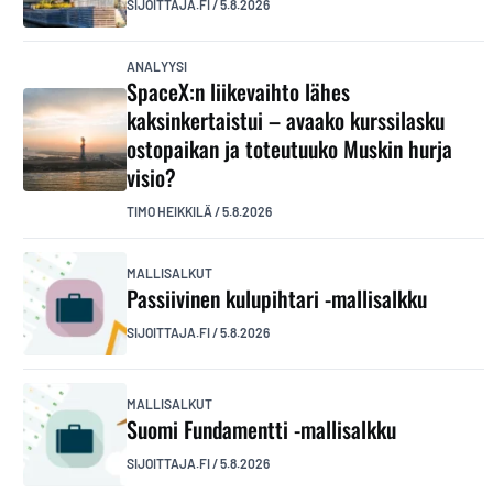
SIJOITTAJA.FI
/
5.8.2026
ANALYYSI
SpaceX:n liikevaihto lähes
kaksinkertaistui – avaako kurssilasku
ostopaikan ja toteutuuko Muskin hurja
visio?
TIMO HEIKKILÄ
/
5.8.2026
MALLISALKUT
Passiivinen kulupihtari -mallisalkku
SIJOITTAJA.FI
/
5.8.2026
MALLISALKUT
Suomi Fundamentti -mallisalkku
SIJOITTAJA.FI
/
5.8.2026