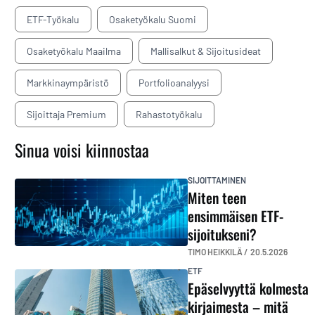
ETF-Työkalu
Osaketyökalu Suomi
Osaketyökalu Maailma
Mallisalkut & Sijoitusideat
Markkinaympäristö
Portfolioanalyysi
Sijoittaja Premium
Rahastotyökalu
Sinua voisi kiinnostaa
SIJOITTAMINEN
Miten teen
ensimmäisen ETF-
sijoitukseni?
TIMO HEIKKILÄ /
20.5.2026
ETF
Epäselvyyttä kolmesta
kirjaimesta – mitä