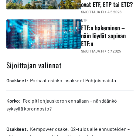
ovat ETF, ETP tai ETC?
SIJOITTAJA.FI /
4.5.2026
ETF
ETF:n hakeminen –
näin löydät sopivan
ETF:n
SIJOITTAJA.FI /
3.7.2025
Sijoittajan valinnat
osakkeet:
Parhaat osinko-osakkeet Pohjoismaista
korko:
Fed piti ohjauskoron ennallaan – nähdäänkö
syksyllä koronnosto?
osakkeet:
Kempower osake: Q2-tulos alle ennusteiden –