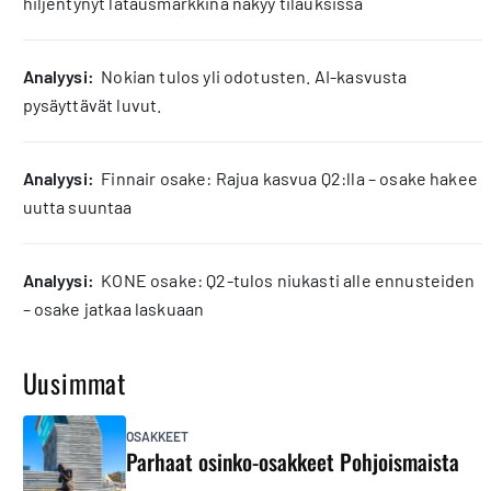
hiljentynyt latausmarkkina näkyy tilauksissa
analyysi:
Nokian tulos yli odotusten. AI-kasvusta
pysäyttävät luvut.
analyysi:
Finnair osake: Rajua kasvua Q2:lla – osake hakee
uutta suuntaa
analyysi:
KONE osake: Q2-tulos niukasti alle ennusteiden
– osake jatkaa laskuaan
Uusimmat
OSAKKEET
Parhaat osinko-osakkeet Pohjoismaista