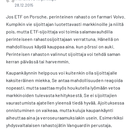
28.12.2015
Jos ETF on Porsche, perinteinen rahasto on farmari Volvo.
Kumpikin vie sijoittajan luotettavasti markkinoille ja niiltä
pois, mutta ETF-sijoittaja voi toimia salamavauhdilla
perinteiseen rahastosijoittajaan verrattuna. Hänellä on
mahdollisuus käydä kauppaa aina, kun pörssi on auki.
Perinteisen rahaston valinnut sijoittaja voi tehdä saman
kerran päivässä tai harvemmin.
Kaupankäynnin helppous voi kuitenkin olla sijoittajalle
kaksiteräinen miekka. Se antaa mahdollisuuden reagoida
nopeasti, mutta saattaa myös houkutella lyömään vetoa
markkinoiden tulevasta kehityksestä. Se ei sijoittajien
vaurastumista ajatellen yleensä tiedä hyvää. Ajoituksessa
onnistuminen on vaikeaa, mutta kuluja kaupankäynti
aiheuttaa aina ja veroseuraamuksiakin usein. Esimerkiksi
yhdysvaltalaisen rahastojätin Vanguardin perustaja,