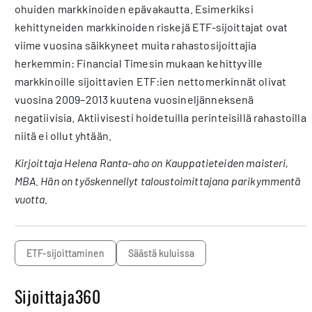
ohuiden markkinoiden epävakautta. Esimerkiksi
kehittyneiden markkinoiden riskejä ETF-sijoittajat ovat
viime vuosina säikkyneet muita rahastosijoittajia
herkemmin: Financial Timesin mukaan kehittyville
markkinoille sijoittavien ETF:ien nettomerkinnät olivat
vuosina 2009–2013 kuutena vuosineljänneksenä
negatiivisia. Aktiivisesti hoidetuilla perinteisillä rahastoilla
niitä ei ollut yhtään.
Kirjoittaja Helena Ranta-aho on Kauppatieteiden maisteri,
MBA. Hän on työskennellyt taloustoimittajana parikymmentä
vuotta.
ETF-sijoittaminen
säästä kuluissa
Sijoittaja360