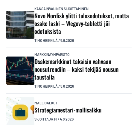
KANSAINVÄLINEN SIJOITTAMINEN
Novo Nordisk ylitti tulosodotukset, mutta
osake laski – Wegovy-tabletti jäi
odotuksista
TIMO HEIKKILÄ
/
5.8.2026
MARKKINAYMPÄRISTÖ
Osakemarkkinat takaisin vahvaan
nousutrendiin – kaksi tekijää nousun
taustalla
TIMO HEIKKILÄ
/
5.8.2026
MALLISALKUT
Strategiamestari-mallisalkku
SIJOITTAJA.FI
/
4.8.2026