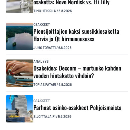
osaketta: Novo Nordisk vs. Eli Lilly
TIMO HEIKKILÄ
/
6.8.2026
OSAKKEET
Piensijoittajien kaksi suosikkiosaketta
Harvia ja Qt hirmunousussa
JUHO TORATTI
/
6.8.2026
ANALYYSI
Osakeidea: Dexcom – murtuuko kahden
vuoden hintakatto vihdoin?
TOPIAS PÄTÄRI
/
6.8.2026
OSAKKEET
Parhaat osinko-osakkeet Pohjoismaista
SIJOITTAJA.FI
/
5.8.2026