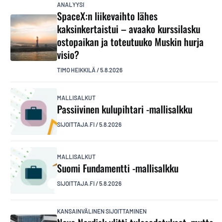
ANALYYSI
SpaceX:n liikevaihto lähes
kaksinkertaistui – avaako kurssilasku
ostopaikan ja toteutuuko Muskin hurja
visio?
TIMO HEIKKILÄ
/
5.8.2026
MALLISALKUT
Passiivinen kulupihtari -mallisalkku
SIJOITTAJA.FI
/
5.8.2026
MALLISALKUT
Suomi Fundamentti -mallisalkku
SIJOITTAJA.FI
/
5.8.2026
KANSAINVÄLINEN SIJOITTAMINEN