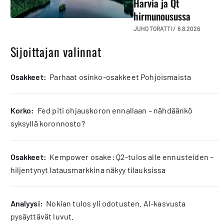
Harvia ja Qt
hirmunousussa
JUHO TORATTI /
6.8.2026
Sijoittajan valinnat
osakkeet:
Parhaat osinko-osakkeet Pohjoismaista
korko:
Fed piti ohjauskoron ennallaan – nähdäänkö
syksyllä koronnosto?
osakkeet:
Kempower osake: Q2-tulos alle ennusteiden –
hiljentynyt latausmarkkina näkyy tilauksissa
analyysi:
Nokian tulos yli odotusten. AI-kasvusta
pysäyttävät luvut.