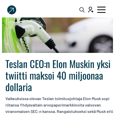
Sijoittaja.fi
Tee
parempia
sijoituspäätöksiä
Teslan CEO:n Elon Muskin yksi
twiitti maksoi 40 miljoonaa
dollaria
Vaikeuksissa olevan Teslan toimitusjohtaja Elon Musk sopi
riitansa Yhdysvaltain arvopaperimarkkinoita valvovan
viranomaisen SEC:n kanssa. Rangaistukseksi sekä Musk että