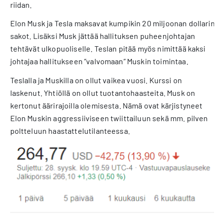
riidan.
Elon Musk ja Tesla maksavat kumpikin 20 miljoonan dollarin
sakot. Lisäksi Musk jättää hallituksen puheenjohtajan
tehtävät ulkopuoliselle. Teslan pitää myös nimittää kaksi
johtajaa hallitukseen ”valvomaan” Muskin toimintaa.
Teslalla ja Muskilla on ollut vaikea vuosi. Kurssi on
laskenut. Yhtiöllä on ollut tuotantohaasteita. Musk on
kertonut äärirajoilla olemisesta. Nämä ovat kärjistyneet
Elon Muskin aggressiiviseen twiittailuun sekä mm. pilven
poltteluun haastattelutilanteessa.