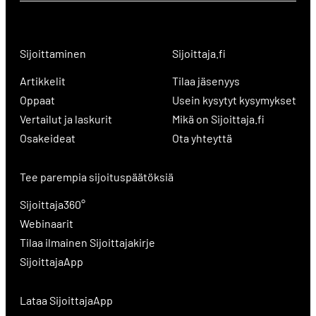
Sijoittaminen
Sijoittaja.fi
Artikkelit
Tilaa jäsenyys
Oppaat
Usein kysytyt kysymykset
Vertailut ja laskurit
Mikä on Sijoittaja.fi
Osakeideat
Ota yhteyttä
Tee parempia sijoituspäätöksiä
Sijoittaja360°
Webinaarit
Tilaa ilmainen Sijoittajakirje
SijoittajaApp
Lataa SijoittajaApp