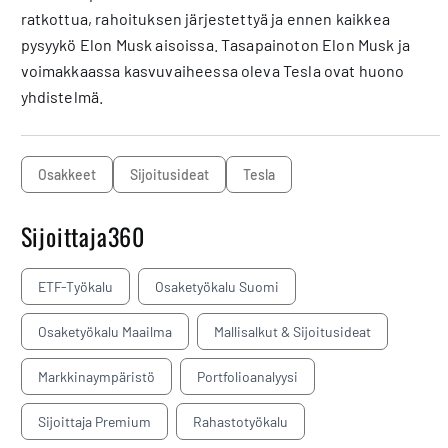
ratkottua, rahoituksen järjestettyä ja ennen kaikkea
pysyykö Elon Musk aisoissa. Tasapainoton Elon Musk ja
voimakkaassa kasvuvaiheessa oleva Tesla ovat huono
yhdistelmä.
osakkeet
sijoitusideat
Tesla
Sijoittaja360
ETF-Työkalu
Osaketyökalu Suomi
Osaketyökalu Maailma
Mallisalkut & Sijoitusideat
Markkinaympäristö
Portfolioanalyysi
Sijoittaja Premium
Rahastotyökalu