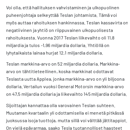
Voi olla, että hallituksen vahvistaminen ja ulkopuolinen
puheenjohtaja selkeyttää Teslan johtamista. Tämä voi
myös auttaa rahoituksen hankinnassa. Teslan kassavirta on
negatiivinen ja yhtiö on riippuvainen ulkopuolisesta
rahoituksesta. Vuonna 2017 Teslan liikevaihto oli 11,8
miljardia ja tulos -1,96 miljardia dollaria. Yhtiöllä on
lyhytaikaista lainaa hurjat 12,1 miljardia dollaria.
Teslan markkina-arvo on 52 miljardia dollaria. Markkina-
arvo on tähtitieteellinen, koska markkinat odottavat
Teslasta uutta Applea, jonka markkina-arvo on yli biljoona
dollaria. Vertailun vuoksi General Motorsin markkina-arvo
on 47,5 miljardia dollaria ja liikevaihto 145 miljardia dollaria.
Sijoittajan kannattaa olla varovainen Teslan suhteen.
Muutaman kvartaalin yli odottamisella ei menetä pitkässä
juoksussa isoja tuottoja, mutta sillä voi välttää jättitappiot.
On vielä epävarmaa, saako Tesla tuotannolliset haasteet