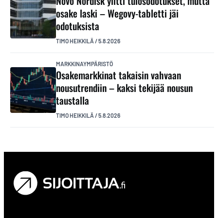
Novo Nordisk ylitti tulosodotukset, mutta
osake laski – Wegovy-tabletti jäi
odotuksista
TIMO HEIKKILÄ
/
5.8.2026
MARKKINAYMPÄRISTÖ
Osakemarkkinat takaisin vahvaan
nousutrendiin – kaksi tekijää nousun
taustalla
TIMO HEIKKILÄ
/
5.8.2026