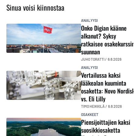
Sinua voisi kiinnostaa
ANALYYSI
Onko Digian käänne
alkanut? Syksy
ratkaisee osakekurssin
suunnan
JUHO TORATTI /
6.8.2026
ANALYYSI
Vertailussa kaksi
lääkealan kuuminta
osaketta: Novo Nordisk
vs. Eli Lilly
TIMO HEIKKILÄ /
6.8.2026
OSAKKEET
Piensijoittajien kaksi
suosikkiosaketta