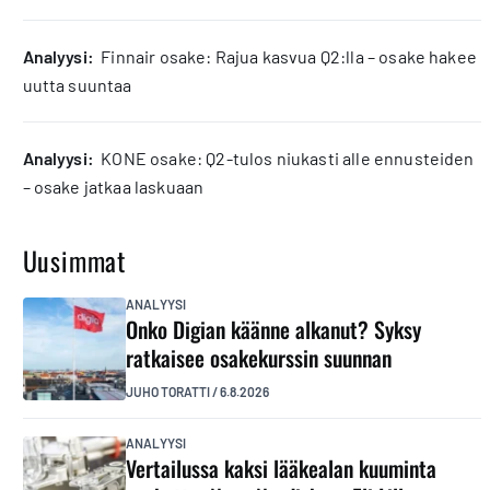
analyysi:
Finnair osake: Rajua kasvua Q2:lla – osake hakee
uutta suuntaa
analyysi:
KONE osake: Q2-tulos niukasti alle ennusteiden
– osake jatkaa laskuaan
Uusimmat
ANALYYSI
Onko Digian käänne alkanut? Syksy
ratkaisee osakekurssin suunnan
JUHO TORATTI
/
6.8.2026
ANALYYSI
Vertailussa kaksi lääkealan kuuminta