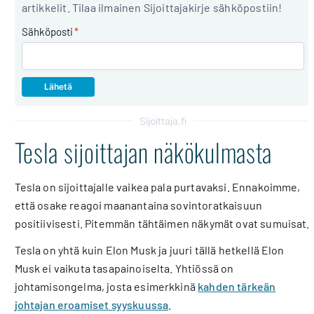
artikkelit. Tilaa ilmainen Sijoittajakirje sähköpostiin!
Sähköposti
*
Sijoittaja.fi
Tesla sijoittajan näkökulmasta
Tesla on sijoittajalle vaikea pala purtavaksi. Ennakoimme,
että osake reagoi maanantaina sovintoratkaisuun
positiivisesti. Pitemmän tähtäimen näkymät ovat sumuisat.
Tesla on yhtä kuin Elon Musk ja juuri tällä hetkellä Elon
Musk ei vaikuta tasapainoiselta. Yhtiössä on
johtamisongelma, josta esimerkkinä
kahden tärkeän
johtajan eroamiset syyskuussa
.