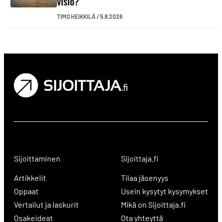
visio?
TIMO HEIKKILÄ
/
5.8.2026
Sijoittaminen
Sijoittaja.fi
Artikkelit
Tilaa jäsenyys
Oppaat
Usein kysytyt kysymykset
Vertailut ja laskurit
Mikä on Sijoittaja.fi
Osakeideat
Ota yhteyttä