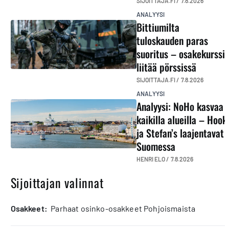
SIJOITTAJA.FI /
7.8.2026
ANALYYSI
Bittiumilta
tuloskauden paras
suoritus – osakekurssi
liitää pörssissä
SIJOITTAJA.FI /
7.8.2026
ANALYYSI
Analyysi: NoHo kasvaa
kaikilla alueilla – Hook
ja Stefan’s laajentavat
Suomessa
HENRI ELO /
7.8.2026
Sijoittajan valinnat
osakkeet:
Parhaat osinko-osakkeet Pohjoismaista