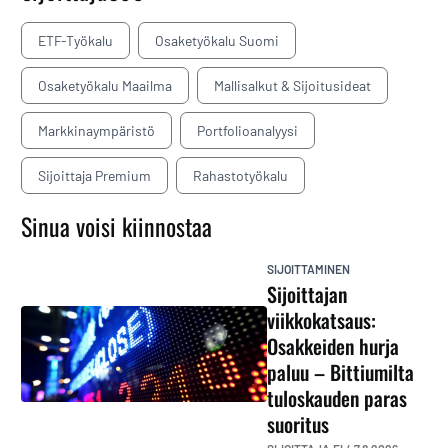
ETF-Työkalu
Osaketyökalu Suomi
Osaketyökalu Maailma
Mallisalkut & Sijoitusideat
Markkinaympäristö
Portfolioanalyysi
Sijoittaja Premium
Rahastotyökalu
Sinua voisi kiinnostaa
SIJOITTAMINEN
Sijoittajan
viikkokatsaus:
Osakkeiden hurja
paluu – Bittiumilta
tuloskauden paras
suoritus