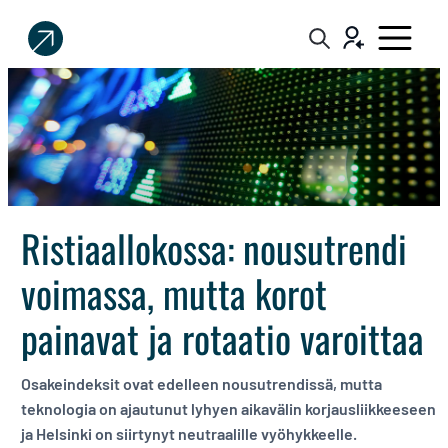
Sijoittaja.fi
Tee
parempia
sijoituspäätöksiä
Ristiaallokossa: nousutrendi
voimassa, mutta korot
painavat ja rotaatio varoittaa
Osakeindeksit ovat edelleen nousutrendissä, mutta
teknologia on ajautunut lyhyen aikavälin korjausliikkeeseen
ja Helsinki on siirtynyt neutraalille vyöhykkeelle.