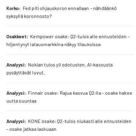
korko:
Fed piti ohjauskoron ennallaan – nähdäänkö
syksyllä koronnosto?
osakkeet:
Kempower osake: Q2-tulos alle ennusteiden –
hiljentynyt latausmarkkina näkyy tilauksissa
analyysi:
Nokian tulos yli odotusten. AI-kasvusta
pysäyttävät luvut.
analyysi:
Finnair osake: Rajua kasvua Q2:lla – osake hakee
uutta suuntaa
analyysi:
KONE osake: Q2-tulos niukasti alle ennusteiden
– osake jatkaa laskuaan