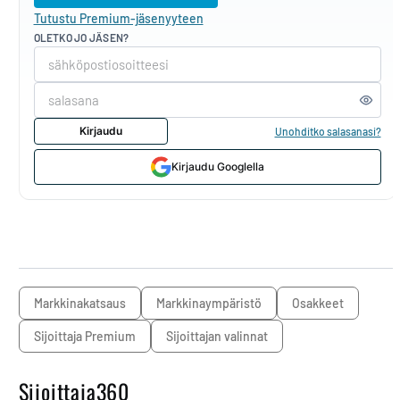
Tutustu Premium-jäsenyyteen
OLETKO JO JÄSEN?
Kirjaudu
Unohditko salasanasi?
Kirjaudu Googlella
markkinakatsaus
markkinaympäristö
osakkeet
Sijoittaja Premium
sijoittajan valinnat
Sijoittaja360