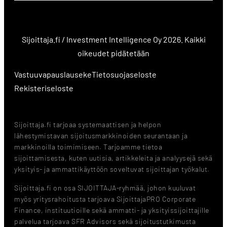
Sijoittaja.fi / Investment Intelligence Oy 2026. Kaikki
oikeudet pidätetään
Vastuuvapauslauseke
Tietosuojaseloste
Rekisteriseloste
Sijoittaja.fi tarjoaa systemaattisen ja helpon
lähestymistavan sijoitusmarkkinoiden seurantaan ja
markkinoilla toimimiseen. Tarjoamme tietoa
sijoittamisesta, kuten uutisia, artikkeleita ja analyysejä sekä
yksityis- ja ammattikäyttöön soveltuvat sijoittajan työkalut.
Sijoittaja.fi on osa SIJOITTAJA-ryhmää, johon kuuluvat
myös yritysrahoitusta tarjoava SijoittajaPRO Corporate
Finance, instituutioille sekä ammatti- ja yksityissijoittajille
palvelua tarjoava SFR Advisors sekä sijoitustutkimusta