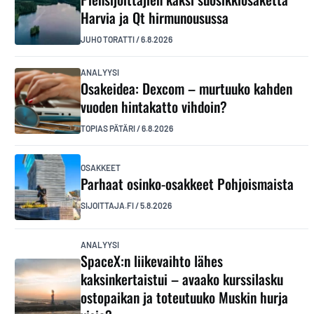
Harvia ja Qt hirmunousussa
JUHO TORATTI
/
6.8.2026
ANALYYSI
Osakeidea: Dexcom – murtuuko kahden
vuoden hintakatto vihdoin?
TOPIAS PÄTÄRI
/
6.8.2026
OSAKKEET
Parhaat osinko-osakkeet Pohjoismaista
SIJOITTAJA.FI
/
5.8.2026
ANALYYSI
SpaceX:n liikevaihto lähes
kaksinkertaistui – avaako kurssilasku
ostopaikan ja toteutuuko Muskin hurja