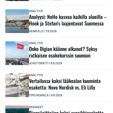
ANALYYSI
Analyysi: NoHo kasvaa kaikilla alueilla –
Hook ja Stefan’s laajentavat Suomessa
HENRI ELO
/
7.8.2026
ANALYYSI
Onko Digian käänne alkanut? Syksy
ratkaisee osakekurssin suunnan
JUHO TORATTI
/
6.8.2026
ANALYYSI
Vertailussa kaksi lääkealan kuuminta
osaketta: Novo Nordisk vs. Eli Lilly
TIMO HEIKKILÄ
/
6.8.2026
OSAKKEET
Piensijoittajien kaksi suosikkiosaketta