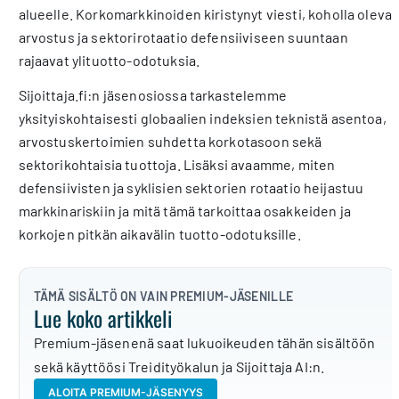
alueelle. Korkomarkkinoiden kiristynyt viesti, koholla oleva
arvostus ja sektorirotaatio defensiiviseen suuntaan
rajaavat ylituotto-odotuksia.
Sijoittaja.fi:n jäsenosiossa tarkastelemme
yksityiskohtaisesti globaalien indeksien teknistä asentoa,
arvostuskertoimien suhdetta korkotasoon sekä
sektorikohtaisia tuottoja. Lisäksi avaamme, miten
defensiivisten ja syklisien sektorien rotaatio heijastuu
markkinariskiin ja mitä tämä tarkoittaa osakkeiden ja
korkojen pitkän aikavälin tuotto-odotuksille.
TÄMÄ SISÄLTÖ ON VAIN PREMIUM-JÄSENILLE
Lue koko artikkeli
Premium-jäsenenä saat lukuoikeuden tähän sisältöön
sekä käyttöösi Treidityökalun ja Sijoittaja AI:n.
ALOITA PREMIUM-JÄSENYYS