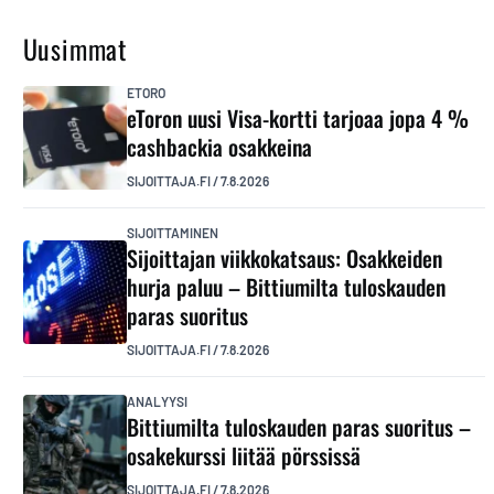
Uusimmat
ETORO
eToron uusi Visa-kortti tarjoaa jopa 4 %
cashbackia osakkeina
SIJOITTAJA.FI
/
7.8.2026
SIJOITTAMINEN
Sijoittajan viikkokatsaus: Osakkeiden
hurja paluu – Bittiumilta tuloskauden
paras suoritus
SIJOITTAJA.FI
/
7.8.2026
ANALYYSI
Bittiumilta tuloskauden paras suoritus –
osakekurssi liitää pörssissä
SIJOITTAJA.FI
/
7.8.2026