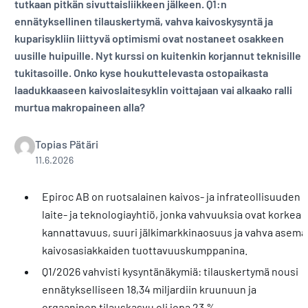
tutkaan pitkän sivuttaisliikkeen jälkeen. Q1:n
ennätyksellinen tilauskertymä, vahva kaivoskysyntä ja
kuparisykliin liittyvä optimismi ovat nostaneet osakkeen
uusille huipuille. Nyt kurssi on kuitenkin korjannut teknisille
tukitasoille. Onko kyse houkuttelevasta ostopaikasta
laadukkaaseen kaivoslaitesyklin voittajaan vai alkaako ralli
murtua makropaineen alla?
Topias Pätäri
11.6.2026
Epiroc AB on ruotsalainen kaivos- ja infrateollisuuden
laite- ja teknologiayhtiö, jonka vahvuuksia ovat korkea
kannattavuus, suuri jälkimarkkinaosuus ja vahva asema
kaivosasiakkaiden tuottavuuskumppanina.
Q1/2026 vahvisti kysyntänäkymiä: tilauskertymä nousi
ennätykselliseen 18,34 miljardiin kruunuun ja
orgaaninen tilauskasvu oli jopa 23 %.