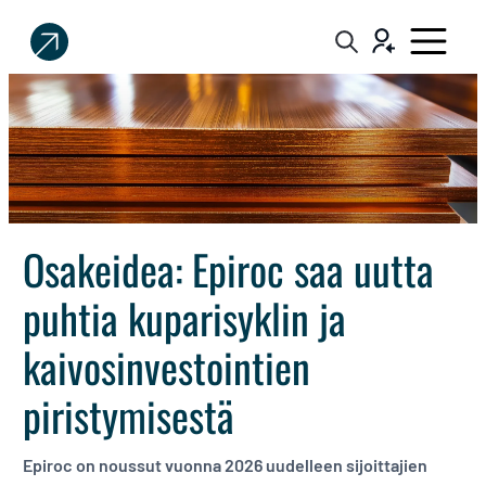
Sijoittaja.fi
Tee
parempia
sijoituspäätöksiä
Osakeidea: Epiroc saa uutta
puhtia kuparisyklin ja
kaivosinvestointien
piristymisestä
Epiroc on noussut vuonna 2026 uudelleen sijoittajien