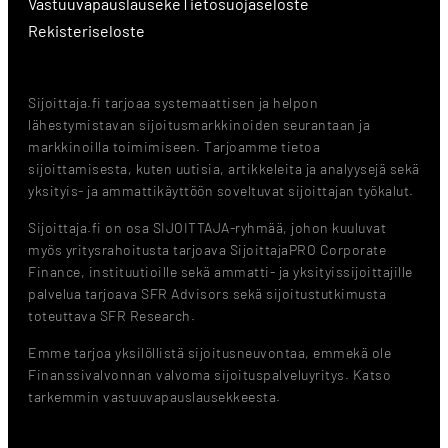
Vastuuvapauslauseke
Tietosuojaseloste
Rekisteriseloste
Sijoittaja.fi tarjoaa systemaattisen ja helpon
lähestymistavan sijoitusmarkkinoiden seurantaan ja
markkinoilla toimimiseen. Tarjoamme tietoa
sijoittamisesta, kuten uutisia, artikkeleita ja analyysejä sekä
yksityis- ja ammattikäyttöön soveltuvat sijoittajan työkalut.
Sijoittaja.fi on osa SIJOITTAJA-ryhmää, johon kuuluvat
myös yritysrahoitusta tarjoava SijoittajaPRO Corporate
Finance, instituutioille sekä ammatti- ja yksityissijoittajille
palvelua tarjoava SFR Advisors sekä sijoitustutkimusta
toteuttava SFR Research.
Emme tarjoa yksilöllistä sijoitusneuvontaa, emmekä ole
Finanssivalvonnan valvoma sijoituspalveluyritys. Katso
tarkemmin vastuuvapauslausekkeesta.