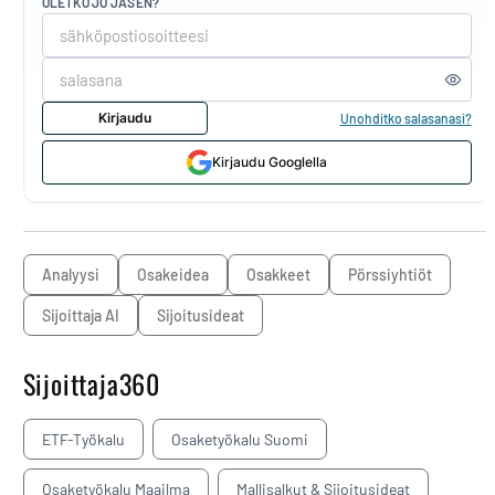
OLETKO JO JÄSEN?
Kirjaudu
Unohditko salasanasi?
Kirjaudu Googlella
analyysi
osakeidea
osakkeet
pörssiyhtiöt
Sijoittaja AI
sijoitusideat
Sijoittaja360
ETF-Työkalu
Osaketyökalu Suomi
Osaketyökalu Maailma
Mallisalkut & Sijoitusideat