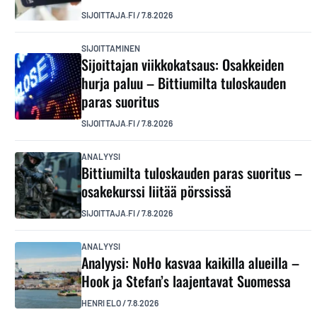
SIJOITTAJA.FI
/
7.8.2026
SIJOITTAMINEN
Sijoittajan viikkokatsaus: Osakkeiden
hurja paluu – Bittiumilta tuloskauden
paras suoritus
SIJOITTAJA.FI
/
7.8.2026
ANALYYSI
Bittiumilta tuloskauden paras suoritus –
osakekurssi liitää pörssissä
SIJOITTAJA.FI
/
7.8.2026
ANALYYSI
Analyysi: NoHo kasvaa kaikilla alueilla –
Hook ja Stefan’s laajentavat Suomessa
HENRI ELO
/
7.8.2026