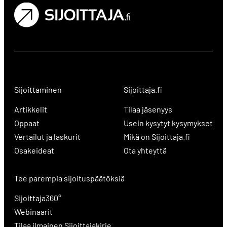
Sijoittaminen
Sijoittaja.fi
Artikkelit
Tilaa jäsenyys
Oppaat
Usein kysytyt kysymykset
Vertailut ja laskurit
Mikä on Sijoittaja.fi
Osakeideat
Ota yhteyttä
Tee parempia sijoituspäätöksiä
Sijoittaja360°
Webinaarit
Tilaa ilmainen Sijoittajakirje