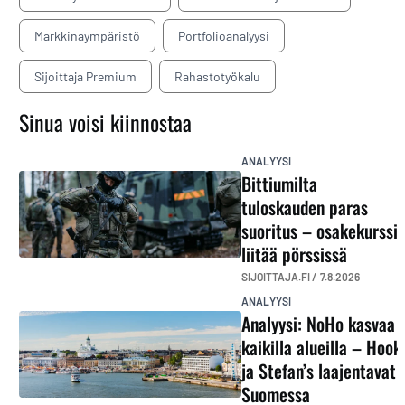
Markkinaympäristö
Portfolioanalyysi
Sijoittaja Premium
Rahastotyökalu
Sinua voisi kiinnostaa
ANALYYSI
Bittiumilta
tuloskauden paras
suoritus – osakekurssi
liitää pörssissä
SIJOITTAJA.FI /
7.8.2026
ANALYYSI
Analyysi: NoHo kasvaa
kaikilla alueilla – Hook
ja Stefan’s laajentavat
Suomessa