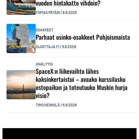
vuoden hintakatto vihdoin?
TOPIAS PÄTÄRI
/
6.8.2026
OSAKKEET
Parhaat osinko-osakkeet Pohjoismaista
SIJOITTAJA.FI
/
5.8.2026
ANALYYSI
SpaceX:n liikevaihto lähes
kaksinkertaistui – avaako kurssilasku
ostopaikan ja toteutuuko Muskin hurja
visio?
TIMO HEIKKILÄ
/
5.8.2026