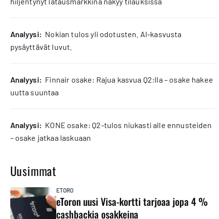
hiljentynyt latausmarkkina näkyy tilauksissa
analyysi:
Nokian tulos yli odotusten. AI-kasvusta
pysäyttävät luvut.
analyysi:
Finnair osake: Rajua kasvua Q2:lla – osake hakee
uutta suuntaa
analyysi:
KONE osake: Q2-tulos niukasti alle ennusteiden
– osake jatkaa laskuaan
Uusimmat
ETORO
eToron uusi Visa-kortti tarjoaa jopa 4 %
cashbackia osakkeina