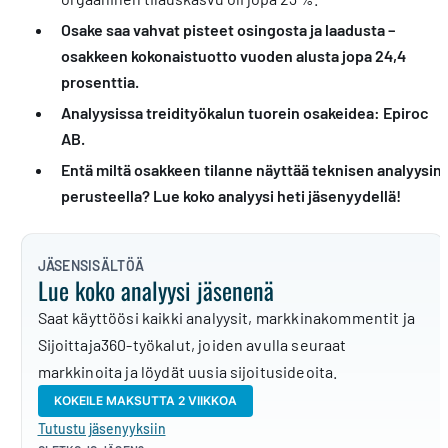
Osake saa vahvat pisteet osingosta ja laadusta –
osakkeen kokonaistuotto vuoden alusta jopa 24,4
prosenttia.
Analyysissa treidityökalun tuorein osakeidea: Epiroc
AB.
Entä miltä osakkeen tilanne näyttää teknisen analyysin
perusteella? Lue koko analyysi heti jäsenyydellä!
JÄSENSISÄLTÖÄ
Lue koko analyysi jäsenenä
Saat käyttöösi kaikki analyysit, markkinakommentit ja
Sijoittaja360-työkalut, joiden avulla seuraat
markkinoita ja löydät uusia sijoitusideoita.
KOKEILE MAKSUTTA 2 VIIKKOA
Tutustu jäsenyyksiin