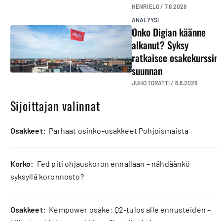
HENRI ELO /
7.8.2026
ANALYYSI
Onko Digian käänne
alkanut? Syksy
ratkaisee osakekurssin
suunnan
JUHO TORATTI /
6.8.2026
Sijoittajan valinnat
osakkeet:
Parhaat osinko-osakkeet Pohjoismaista
korko:
Fed piti ohjauskoron ennallaan – nähdäänkö
syksyllä koronnosto?
osakkeet:
Kempower osake: Q2-tulos alle ennusteiden –