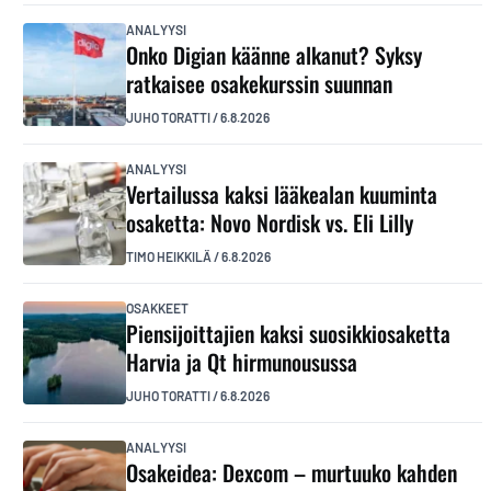
ANALYYSI
Onko Digian käänne alkanut? Syksy
ratkaisee osakekurssin suunnan
JUHO TORATTI
/
6.8.2026
ANALYYSI
Vertailussa kaksi lääkealan kuuminta
osaketta: Novo Nordisk vs. Eli Lilly
TIMO HEIKKILÄ
/
6.8.2026
OSAKKEET
Piensijoittajien kaksi suosikkiosaketta
Harvia ja Qt hirmunousussa
JUHO TORATTI
/
6.8.2026
ANALYYSI
Osakeidea: Dexcom – murtuuko kahden