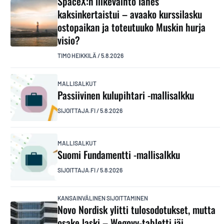
SpaceX:n liikevaihto lähes
kaksinkertaistui – avaako kurssilasku
ostopaikan ja toteutuuko Muskin hurja
visio?
TIMO HEIKKILÄ
/
5.8.2026
MALLISALKUT
Passiivinen kulupihtari -mallisalkku
SIJOITTAJA.FI
/
5.8.2026
MALLISALKUT
Suomi Fundamentti -mallisalkku
SIJOITTAJA.FI
/
5.8.2026
KANSAINVÄLINEN SIJOITTAMINEN
Novo Nordisk ylitti tulosodotukset, mutta
osake laski – Wegovy-tabletti jäi