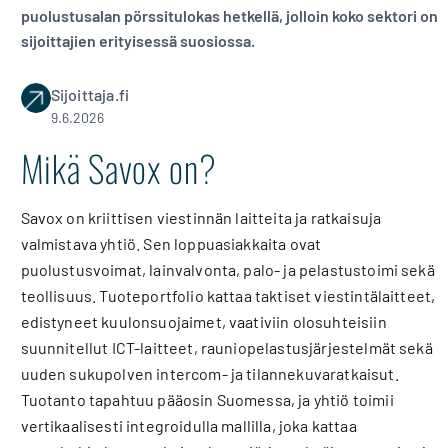
puolustusalan pörssitulokas hetkellä, jolloin koko sektori on
sijoittajien erityisessä suosiossa.
Sijoittaja.fi
9.6.2026
Mikä Savox on?
Savox on kriittisen viestinnän laitteita ja ratkaisuja
valmistava yhtiö. Sen loppuasiakkaita ovat
puolustusvoimat, lainvalvonta, palo- ja pelastustoimi sekä
teollisuus. Tuoteportfolio kattaa taktiset viestintälaitteet,
edistyneet kuulonsuojaimet, vaativiin olosuhteisiin
suunnitellut ICT-laitteet, rauniopelastusjärjestelmät sekä
uuden sukupolven intercom- ja tilannekuvaratkaisut.
Tuotanto tapahtuu pääosin Suomessa, ja yhtiö toimii
vertikaalisesti integroidulla mallilla, joka kattaa