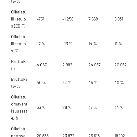
te-%
Oikaistu
liiketulo
–751
–1 258
7 668
5 931
s (EBIT)
Oikaistu
liiketulo
–7 %
–13 %
14 %
11 %
s-%
Bruttoka
4 067
2 992
24 967
20 962
te
Bruttoka
40 %
32 %
45 %
40 %
te-%
Oikaistu
omavara
33 %
28 %
37 %
34 %
isuusast
e, %
Oikaistu
nettovel
29 833
23 972
25 618
19 192