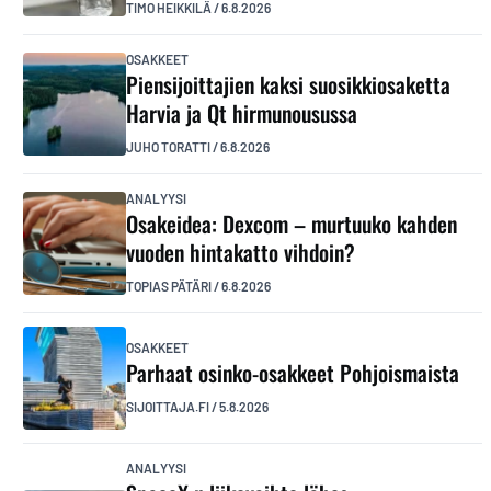
TIMO HEIKKILÄ
/
6.8.2026
OSAKKEET
Piensijoittajien kaksi suosikkiosaketta
Harvia ja Qt hirmunousussa
JUHO TORATTI
/
6.8.2026
ANALYYSI
Osakeidea: Dexcom – murtuuko kahden
vuoden hintakatto vihdoin?
TOPIAS PÄTÄRI
/
6.8.2026
OSAKKEET
Parhaat osinko-osakkeet Pohjoismaista
SIJOITTAJA.FI
/
5.8.2026
ANALYYSI