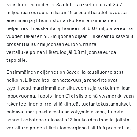
kausiluonteisuudesta. Saadut tilaukset nousivat 23,7
miljoonaan euroon, mikä on 49 prosenttia edellisvuotta
enemmän ja yhtiön historian korkein ensimmäinen
neljännes. Tilauskanta optioineen oli 60,6 miljoonaa euroa
vuoden takaisen 41,5 miljoonan sijaan. Liikevaihto kasvoi 8
prosenttia 10,2 miljoonaan euroon, mutta
vertailukelpoinen liiketulos jäi 0,8 miljoonaa euroa
tappiolle.
Ensimmäinen neljännes on Savoxilla kausiluonteisesti
heikoin. Liikevaihto, kannattavuus ja rahavirta ovat
tyypillisesti matalimmillaan alkuvuonna ja korkeimmillaan
loppuvuonna. Tappiollinen Q1 ei siis ole hälytysmerkki vaan
rakenteellinen piirre, sillä kiinteät tuotantokustannukset
painavat marginaalia matalan volyymin aikana. Tulosta
kannattaa katsoa rullaavalla 12 kuukauden tasolla, jolloin
vertailukelpoinen liiketulosmarginaali oli 14,4 prosenttia.