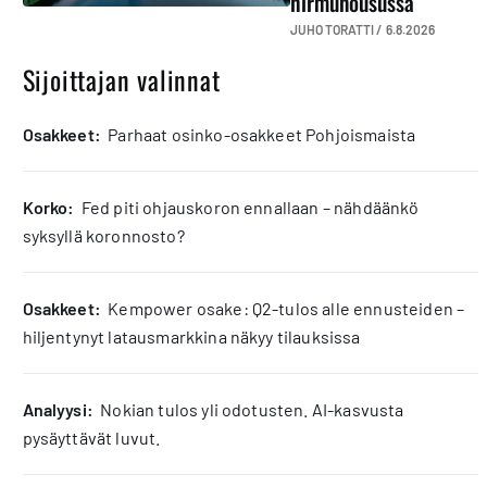
hirmunousussa
JUHO TORATTI /
6.8.2026
Sijoittajan valinnat
osakkeet:
Parhaat osinko-osakkeet Pohjoismaista
korko:
Fed piti ohjauskoron ennallaan – nähdäänkö
syksyllä koronnosto?
osakkeet:
Kempower osake: Q2-tulos alle ennusteiden –
hiljentynyt latausmarkkina näkyy tilauksissa
analyysi:
Nokian tulos yli odotusten. AI-kasvusta
pysäyttävät luvut.