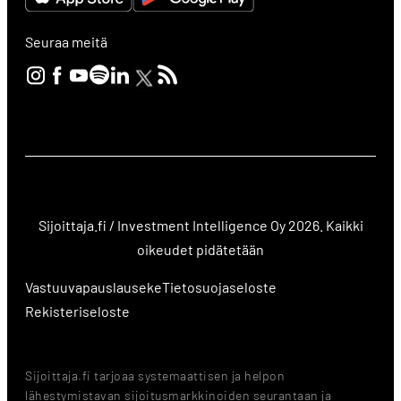
Seuraa meitä
Sijoittaja.fi / Investment Intelligence Oy 2026. Kaikki
oikeudet pidätetään
Vastuuvapauslauseke
Tietosuojaseloste
Rekisteriseloste
Sijoittaja.fi tarjoaa systemaattisen ja helpon
lähestymistavan sijoitusmarkkinoiden seurantaan ja