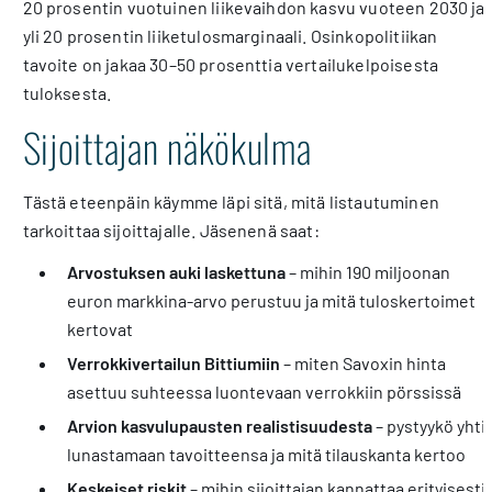
20 prosentin vuotuinen liikevaihdon kasvu vuoteen 2030 ja
yli 20 prosentin liiketulosmarginaali. Osinkopolitiikan
tavoite on jakaa 30–50 prosenttia vertailukelpoisesta
tuloksesta.
Sijoittajan näkökulma
Tästä eteenpäin käymme läpi sitä, mitä listautuminen
tarkoittaa sijoittajalle. Jäsenenä saat:
Arvostuksen auki laskettuna
– mihin 190 miljoonan
euron markkina-arvo perustuu ja mitä tuloskertoimet
kertovat
Verrokkivertailun Bittiumiin
– miten Savoxin hinta
asettuu suhteessa luontevaan verrokkiin pörssissä
Arvion kasvulupausten realistisuudesta
– pystyykö yhti
lunastamaan tavoitteensa ja mitä tilauskanta kertoo
Keskeiset riskit
– mihin sijoittajan kannattaa erityisesti