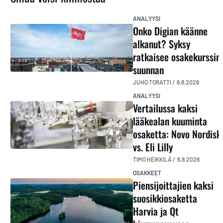
ANALYYSI
Onko Digian käänne
alkanut? Syksy
ratkaisee osakekurssin
suunnan
JUHO TORATTI /
6.8.2026
ANALYYSI
Vertailussa kaksi
lääkealan kuuminta
osaketta: Novo Nordisk
vs. Eli Lilly
TIMO HEIKKILÄ /
6.8.2026
OSAKKEET
Piensijoittajien kaksi
suosikkiosaketta
Harvia ja Qt