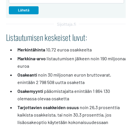
Sijoittaja.fi
Listautumisen keskeiset luvut:
Merkintähinta
10,72 euroa osakkeelta
Markkina-arvo
listautumisen jälkeen noin 190 miljoonaa
euroa
Osakeanti
noin 30 miljoonan euron bruttovarat,
enintään 2 798 508 uutta osaketta
Osakemyynti
pääomistajalta enintään 1 864 130
olemassa olevaa osaketta
Tarjottavien osakkeiden osuus
noin 26,3 prosenttia
kaikista osakkeista, tai noin 30,3 prosenttia, jos
lisäosakeoptio käytetään kokonaisuudessaan