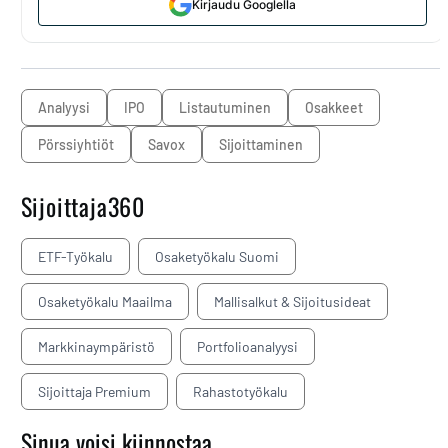
Kirjaudu Googlella
analyysi
IPO
listautuminen
osakkeet
pörssiyhtiöt
Savox
sijoittaminen
Sijoittaja360
ETF-Työkalu
Osaketyökalu Suomi
Osaketyökalu Maailma
Mallisalkut & Sijoitusideat
Markkinaympäristö
Portfolioanalyysi
Sijoittaja Premium
Rahastotyökalu
Sinua voisi kiinnostaa