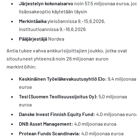
Järjestelyn kokonaisarvo
noin 57,5 miljoonaa euroa, jos
lisäosakeoptio käytetään täysin
Merkintäaika
yleisöannissa 9.–15.6.2026,
instituutioannissa 9.–16.6.2026
Pääjärjestäjä
Nordea
Antia tukee vahva ankkurisijoittajien joukko, jotka ovat
sitoutuneet yhteensä noin 26 miljoonan euron
merkintöihin:
Keskinäinen Työeläkevakuutusyhtiö Elo:
9,4 miljoonaa
euroa
Tesi (Suomen Teollisuussijoitus Oy):
5,0 miljoonaa
euroa
Danske Invest Finnish Equity Fund:
4,0 miljoonaa euroa
DNB Asset Management:
4,0 miljoonaa euroa
Protean Funds Scandinavia:
4,0 miljoonaa euroa