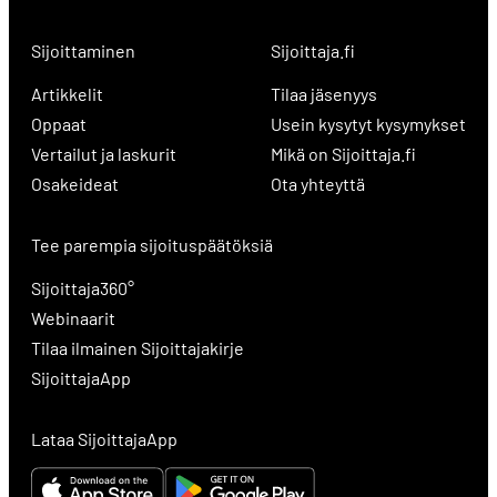
Sijoittaminen
Sijoittaja.fi
Artikkelit
Tilaa jäsenyys
Oppaat
Usein kysytyt kysymykset
Vertailut ja laskurit
Mikä on Sijoittaja.fi
Osakeideat
Ota yhteyttä
Tee parempia sijoituspäätöksiä
Sijoittaja360°
Webinaarit
Tilaa ilmainen Sijoittajakirje
SijoittajaApp
Lataa SijoittajaApp