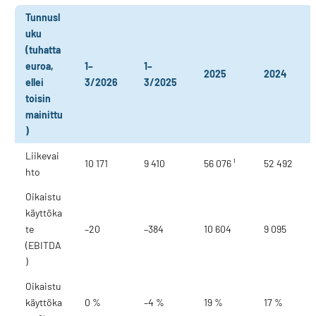
Tunnusl
uku
(tuhatta
euroa,
1–
1–
2025
2024
ellei
3/2026
3/2025
toisin
mainittu
)
Liikevai
10 171
9 410
56 076 ¹
52 492
hto
Oikaistu
käyttöka
te
–20
–384
10 604
9 095
(EBITDA
)
Oikaistu
käyttöka
0 %
–4 %
19 %
17 %