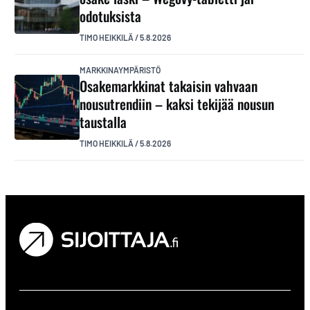
odotuksista
TIMO HEIKKILÄ
/
5.8.2026
MARKKINAYMPÄRISTÖ
Osakemarkkinat takaisin vahvaan
nousutrendiin – kaksi tekijää nousun
taustalla
TIMO HEIKKILÄ
/
5.8.2026