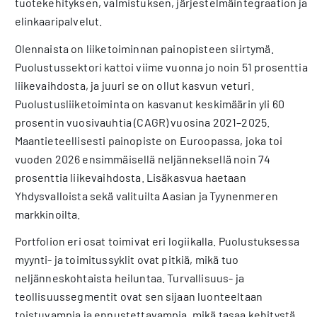
tuotekehityksen, valmistuksen, järjestelmäintegraation ja
elinkaaripalvelut.
Olennaista on liiketoiminnan painopisteen siirtymä.
Puolustussektori kattoi viime vuonna jo noin 51 prosenttia
liikevaihdosta, ja juuri se on ollut kasvun veturi.
Puolustusliiketoiminta on kasvanut keskimäärin yli 60
prosentin vuosivauhtia (CAGR) vuosina 2021–2025.
Maantieteellisesti painopiste on Euroopassa, joka toi
vuoden 2026 ensimmäisellä neljänneksellä noin 74
prosenttia liikevaihdosta. Lisäkasvua haetaan
Yhdysvalloista sekä valituilta Aasian ja Tyynenmeren
markkinoilta.
Portfolion eri osat toimivat eri logiikalla. Puolustuksessa
myynti- ja toimitussyklit ovat pitkiä, mikä tuo
neljänneskohtaista heiluntaa. Turvallisuus- ja
teollisuussegmentit ovat sen sijaan luonteeltaan
toistuvampia ja ennustettavampia, mikä tasaa kehitystä.