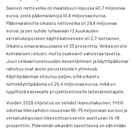
Savoxin nettovelka oli maaliskuun lopussa 40,7 miljoonaa
euroa, josta pääomalainoja 10,8 miljoonaa euroa.
Pääomalainoilla oikaistu nettovelka oli 29,8 miljoonaa
euroa, ja sen suhde rullaavaan 12 kuukauden
vertailukelpoiseen käyttökatteeseen oli 2,7-kertainen.
Oikaistu omavaraisuusaste oli 33 prosenttia. Velkaa on siis
kohtalaisen reilusti, mutta osakeanti vahvistaa tasetta.
Juuri velkaantuneisuuden keventäminen ja käyttöpääoman
rahoitus ovat annin perusteluiden ytimessä.
Käyttöpääomaa sitoutuu paljon, sillä oikaistu
nettokäyttöpääoma oli 25,4 miljoonaa euroa, mikä on
tyypillistä kasvavalle projektivetoiselle laitevalmistajalle.
Vuoden 2026 ohjeistus on selvästi kasvuhakuinen. Yhtiö
odottaa liikevaihdon nousevan 65–75 miljoonaan euroon ja
vertailukelpoisen liikevoittoprosentin asettuvan 14–18
prosenttiin. Pidemmän aikavälin tavoitteena on vähintään