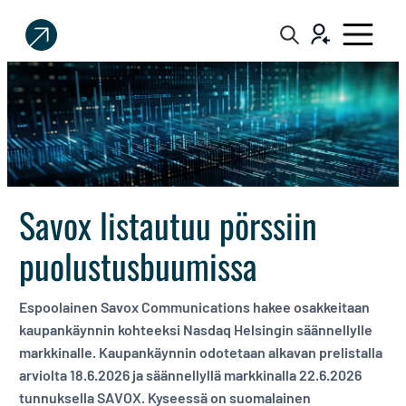
Sijoittaja.fi
Tee
parempia
sijoituspäätöksiä
Savox listautuu pörssiin
puolustusbuumissa
Espoolainen Savox Communications hakee osakkeitaan
kaupankäynnin kohteeksi Nasdaq Helsingin säännellylle
markkinalle. Kaupankäynnin odotetaan alkavan prelistalla
arviolta 18.6.2026 ja säännellyllä markkinalla 22.6.2026
tunnuksella SAVOX. Kyseessä on suomalainen