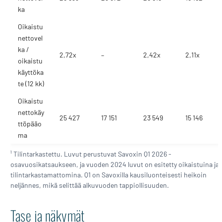
ka
Oikaistu
nettovel
ka /
2,72x
–
2,42x
2,11x
oikaistu
käyttöka
te (12 kk)
Oikaistu
nettokäy
25 427
17 151
23 549
15 146
ttöpääo
ma
¹ Tilintarkastettu. Luvut perustuvat Savoxin Q1 2026 -
osavuosikatsaukseen, ja vuoden 2024 luvut on esitetty oikaistuina ja
tilintarkastamattomina. Q1 on Savoxilla kausiluonteisesti heikoin
neljännes, mikä selittää alkuvuoden tappiollisuuden.
Tase ja näkymät