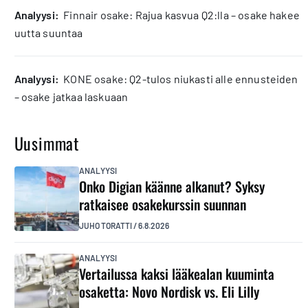
analyysi:
Finnair osake: Rajua kasvua Q2:lla – osake hakee
uutta suuntaa
analyysi:
KONE osake: Q2-tulos niukasti alle ennusteiden
– osake jatkaa laskuaan
Uusimmat
ANALYYSI
Onko Digian käänne alkanut? Syksy
ratkaisee osakekurssin suunnan
JUHO TORATTI
/
6.8.2026
ANALYYSI
Vertailussa kaksi lääkealan kuuminta
osaketta: Novo Nordisk vs. Eli Lilly