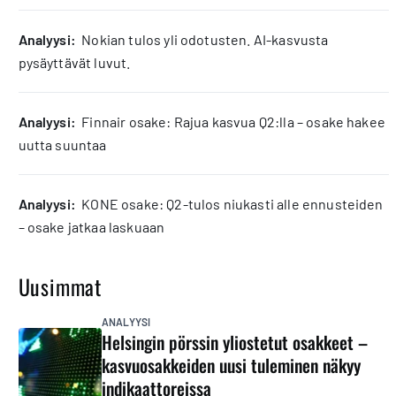
analyysi:
Nokian tulos yli odotusten. AI-kasvusta
pysäyttävät luvut.
analyysi:
Finnair osake: Rajua kasvua Q2:lla – osake hakee
uutta suuntaa
analyysi:
KONE osake: Q2-tulos niukasti alle ennusteiden
– osake jatkaa laskuaan
Uusimmat
ANALYYSI
Helsingin pörssin yliostetut osakkeet –
kasvuosakkeiden uusi tuleminen näkyy
indikaattoreissa