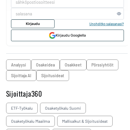
Kirjaudu
Unohditko salasanasi?
Kirjaudu Googlella
analyysi
osakeidea
osakkeet
pörssiyhtiöt
Sijoittaja AI
sijoitusideat
Sijoittaja360
ETF-Työkalu
Osaketyökalu Suomi
Osaketyökalu Maailma
Mallisalkut & Sijoitusideat