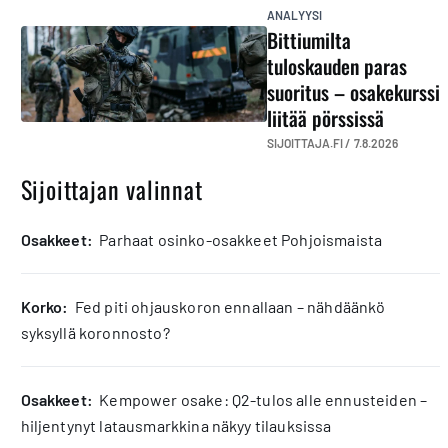
ANALYYSI
Bittiumilta
tuloskauden paras
suoritus – osakekurssi
liitää pörssissä
SIJOITTAJA.FI /
7.8.2026
Sijoittajan valinnat
osakkeet:
Parhaat osinko-osakkeet Pohjoismaista
korko:
Fed piti ohjauskoron ennallaan – nähdäänkö
syksyllä koronnosto?
osakkeet:
Kempower osake: Q2-tulos alle ennusteiden –
hiljentynyt latausmarkkina näkyy tilauksissa