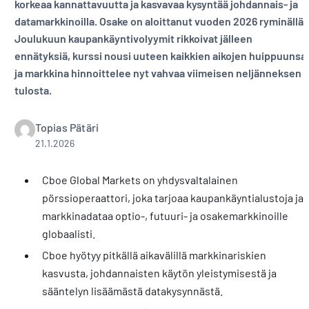
korkeaa kannattavuutta ja kasvavaa kysyntää johdannais- ja
datamarkkinoilla. Osake on aloittanut vuoden 2026 ryminällä.
Joulukuun kaupankäyntivolyymit rikkoivat jälleen
ennätyksiä, kurssi nousi uuteen kaikkien aikojen huippuunsa
ja markkina hinnoittelee nyt vahvaa viimeisen neljänneksen
tulosta.
Topias Pätäri
21.1.2026
Cboe Global Markets on yhdysvaltalainen
pörssioperaattori, joka tarjoaa kaupankäyntialustoja ja
markkinadataa optio-, futuuri- ja osakemarkkinoille
globaalisti.
Cboe hyötyy pitkällä aikavälillä markkinariskien
kasvusta, johdannaisten käytön yleistymisestä ja
sääntelyn lisäämästä datakysynnästä.