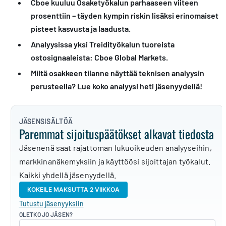
Cboe kuuluu Osaketyökalun parhaaseen viiteen
prosenttiin – täyden kympin riskin lisäksi erinomaiset
pisteet kasvusta ja laadusta.
Analyysissa yksi Treidityökalun tuoreista
ostosignaaleista: Cboe Global Markets.
Miltä osakkeen tilanne näyttää teknisen analyysin
perusteella? Lue koko analyysi heti jäsenyydellä!
JÄSENSISÄLTÖÄ
Paremmat sijoituspäätökset alkavat tiedosta
Jäsenenä saat rajattoman lukuoikeuden analyyseihin,
markkinanäkemyksiin ja käyttöösi sijoittajan työkalut.
Kaikki yhdellä jäsenyydellä.
KOKEILE MAKSUTTA 2 VIIKKOA
Tutustu jäsenyyksiin
OLETKO JO JÄSEN?