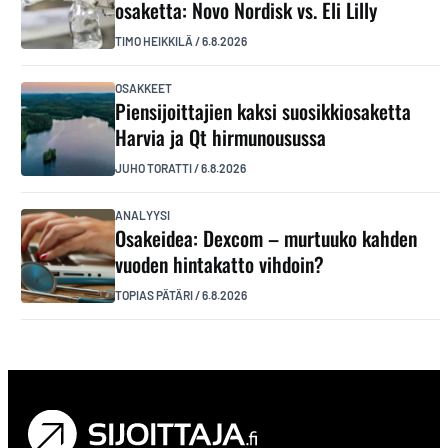
osaketta: Novo Nordisk vs. Eli Lilly
TIMO HEIKKILÄ
/
6.8.2026
OSAKKEET
Piensijoittajien kaksi suosikkiosaketta
Harvia ja Qt hirmunousussa
JUHO TORATTI
/
6.8.2026
ANALYYSI
Osakeidea: Dexcom – murtuuko kahden
vuoden hintakatto vihdoin?
TOPIAS PÄTÄRI
/
6.8.2026