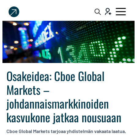
Sijoittaja.fi
Tee
parempia
sijoituspäätöksiä
Osakeidea: Cboe Global
Markets –
johdannaismarkkinoiden
kasvukone jatkaa nousuaan
Cboe Global Markets tarjoaa yhdistelmän vakaata laatua,