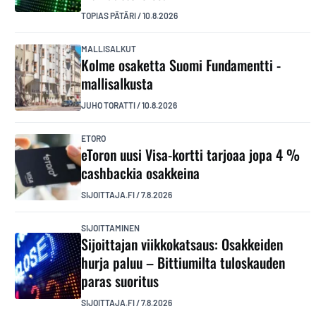
TOPIAS PÄTÄRI
/
10.8.2026
MALLISALKUT
Kolme osaketta Suomi Fundamentti -
mallisalkusta
JUHO TORATTI
/
10.8.2026
ETORO
eToron uusi Visa-kortti tarjoaa jopa 4 %
cashbackia osakkeina
SIJOITTAJA.FI
/
7.8.2026
SIJOITTAMINEN
Sijoittajan viikkokatsaus: Osakkeiden
hurja paluu – Bittiumilta tuloskauden
paras suoritus
SIJOITTAJA.FI
/
7.8.2026