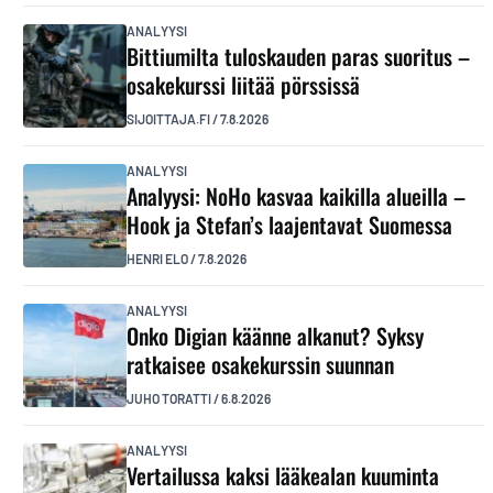
ANALYYSI
Bittiumilta tuloskauden paras suoritus –
osakekurssi liitää pörssissä
SIJOITTAJA.FI
/
7.8.2026
ANALYYSI
Analyysi: NoHo kasvaa kaikilla alueilla –
Hook ja Stefan’s laajentavat Suomessa
HENRI ELO
/
7.8.2026
ANALYYSI
Onko Digian käänne alkanut? Syksy
ratkaisee osakekurssin suunnan
JUHO TORATTI
/
6.8.2026
ANALYYSI
Vertailussa kaksi lääkealan kuuminta