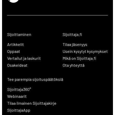
Sijoittaminen
Sijoittaja.fi
Artikkelit
Tilaa jäsenyys
Oppaat
Usein kysytyt kysymykset
Vertailut ja laskurit
Mikä on Sijoittaja.fi
Osakeideat
Ota yhteyttä
Tee parempia sijoituspäätöksiä
Sijoittaja360°
Webinaarit
Tilaa ilmainen Sijoittajakirje
SijoittajaApp