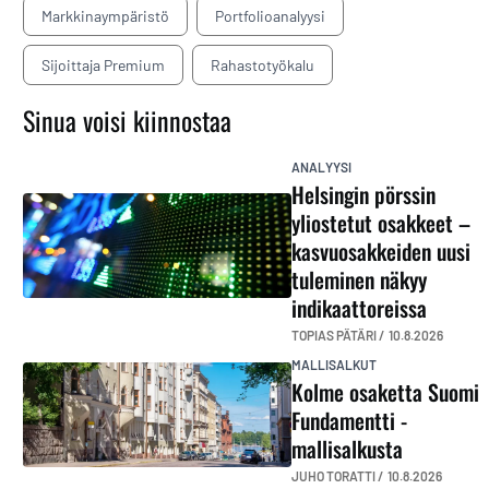
Markkinaympäristö
Portfolioanalyysi
Sijoittaja Premium
Rahastotyökalu
Sinua voisi kiinnostaa
ANALYYSI
Helsingin pörssin
yliostetut osakkeet –
kasvuosakkeiden uusi
tuleminen näkyy
indikaattoreissa
TOPIAS PÄTÄRI /
10.8.2026
MALLISALKUT
Kolme osaketta Suomi
Fundamentti -
mallisalkusta
JUHO TORATTI /
10.8.2026