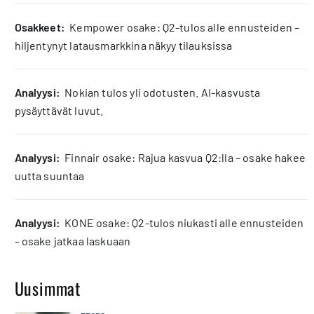
osakkeet:
Kempower osake: Q2-tulos alle ennusteiden –
hiljentynyt latausmarkkina näkyy tilauksissa
analyysi:
Nokian tulos yli odotusten. AI-kasvusta
pysäyttävät luvut.
analyysi:
Finnair osake: Rajua kasvua Q2:lla – osake hakee
uutta suuntaa
analyysi:
KONE osake: Q2-tulos niukasti alle ennusteiden
– osake jatkaa laskuaan
Uusimmat