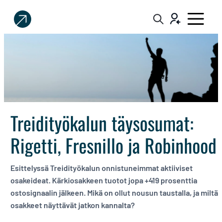
Sijoittaja.fi
Tee
parempia
sijoituspäätöksiä
Treidityökalun täysosumat:
Rigetti, Fresnillo ja Robinhood
Esittelyssä Treidityökalun onnistuneimmat aktiiviset
osakeideat. Kärkiosakkeen tuotot jopa +419 prosenttia
ostosignaalin jälkeen. Mikä on ollut nousun taustalla, ja miltä
osakkeet näyttävät jatkon kannalta?