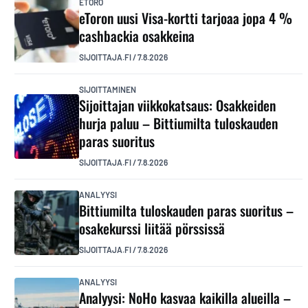
ETORO
eToron uusi Visa-kortti tarjoaa jopa 4 %
cashbackia osakkeina
SIJOITTAJA.FI
/
7.8.2026
SIJOITTAMINEN
Sijoittajan viikkokatsaus: Osakkeiden
hurja paluu – Bittiumilta tuloskauden
paras suoritus
SIJOITTAJA.FI
/
7.8.2026
ANALYYSI
Bittiumilta tuloskauden paras suoritus –
osakekurssi liitää pörssissä
SIJOITTAJA.FI
/
7.8.2026
ANALYYSI
Analyysi: NoHo kasvaa kaikilla alueilla –