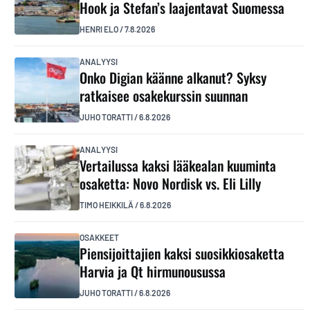
Hook ja Stefan’s laajentavat Suomessa
HENRI ELO
/
7.8.2026
ANALYYSI
Onko Digian käänne alkanut? Syksy
ratkaisee osakekurssin suunnan
JUHO TORATTI
/
6.8.2026
ANALYYSI
Vertailussa kaksi lääkealan kuuminta
osaketta: Novo Nordisk vs. Eli Lilly
TIMO HEIKKILÄ
/
6.8.2026
OSAKKEET
Piensijoittajien kaksi suosikkiosaketta
Harvia ja Qt hirmunousussa
JUHO TORATTI
/
6.8.2026