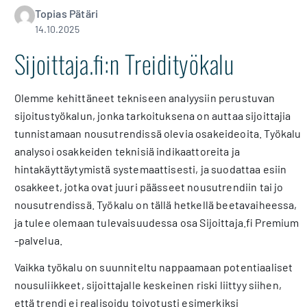
Topias Pätäri
14.10.2025
Sijoittaja.fi:n Treidityökalu
Olemme kehittäneet tekniseen analyysiin perustuvan
sijoitustyökalun, jonka tarkoituksena on auttaa sijoittajia
tunnistamaan nousutrendissä olevia osakeideoita. Työkalu
analysoi osakkeiden teknisiä indikaattoreita ja
hintakäyttäytymistä systemaattisesti, ja suodattaa esiin
osakkeet, jotka ovat juuri päässeet nousutrendiin tai jo
nousutrendissä. Työkalu on tällä hetkellä beetavaiheessa,
ja tulee olemaan tulevaisuudessa osa Sijoittaja.fi Premium
-palvelua.
Vaikka työkalu on suunniteltu nappaamaan potentiaaliset
nousuliikkeet, sijoittajalle keskeinen riski liittyy siihen,
että trendi ei realisoidu toivotusti esimerkiksi