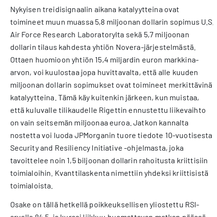
Nykyisen treidisignaalin aikana katalyytteina ovat
toimineet muun muassa 5,8 miljoonan dollarin sopimus U.S.
Air Force Research Laboratorylta sekä 5,7 miljoonan
dollarin tilaus kahdesta yhtiön Novera-järjestelmästä.
Ottaen huomioon yhtiön 15,4 miljardin euron markkina-
arvon, voi kuulostaa jopa huvittavalta, että alle kuuden
miljoonan dollarin sopimukset ovat toimineet merkittävinä
katalyytteina. Tämä käy kuitenkin järkeen, kun muistaa,
että kuluvalle tilikaudelle Rigettin ennustettu liikevaihto
on vain seitsemän miljoonaa euroa. Jatkon kannalta
nostetta voi luoda JPMorganin tuore tiedote 10-vuotisesta
Security and Resiliency Initiative -ohjelmasta, joka
tavoittelee noin 1,5 biljoonan dollarin rahoitusta kriittisiin
toimialoihin. Kvanttilaskenta nimettiin yhdeksi kriittisistä
toimialoista.
Osake on tällä hetkellä poikkeuksellisen yliostettu RSI-
arvolla 84,5, ja kurssi liikkuu huomattavan matkan päässä