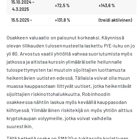
15.10.2024 –
+72,5 %
+143,6 %
4.3.2025
15.5.2025 –
+131,8 %
(treidi aktiivinen)
Osakkeen valuaatio on paisunut korkeaksi. Käynnissä
olevan tilikauden tulosennusteella laskettu P/E-luku on jo
yli 80. Arvostus vaatii yhtiöltä vahvaa suoriutumista myös
jatkossa ja altistaa kurssin ylimääräiselle heilunnalle
tulospettymysten tai muutoin sijoittajien luottamusta
heikentävien uutisten edessä. Tällaisia voivat olla muun
muassa kauppasotaan liittyvät uutiset, jotka heikentävät
sijoittajien riskinottohalukkuutta. Robinhoodin
osakkeessa nähtiin laskua myös keväällä kauppasodan
kiihtyessä. Ylimääräinen riskitekijä on myös yhtiön alttius
kryptokaupan volyymeille, jotka voivat vaihdella
suurestikin.
Tällä hetkellä osake on SMA20:n tukitasolla korjattuaan