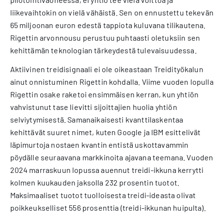
liikevaihtokin on vielä vähäistä. Sen on ennustettu tekevän
65 miljoonan euron edestä tappiota kuluvana tilikautena.
Rigettin arvonnousu perustuu puhtaasti oletuksiin sen
kehittämän teknologian tärkeydestä tulevaisuudessa.
Aktiivinen treidisignaali ei ole oikeastaan Treidityökalun
ainut onnistuminen Rigettin kohdalla. Viime vuoden lopulla
Rigettin osake raketoi ensimmäisen kerran, kun yhtiön
vahvistunut tase lievitti sijoittajien huolia yhtiön
selviytymisestä. Samanaikaisesti kvanttilaskentaa
kehittävät suuret nimet, kuten Google ja IBM esittelivät
läpimurtoja nostaen kvantin entistä uskottavammin
pöydälle seuraavana markkinoita ajavana teemana. Vuoden
2024 marraskuun lopussa auennut treidi-ikkuna kerrytti
kolmen kuukauden jaksolla 232 prosentin tuotot.
Maksimaaliset tuotot tuolloisesta treidi-ideasta olivat
poikkeukselliset 556 prosenttia (treidi-ikkunan huipulta).