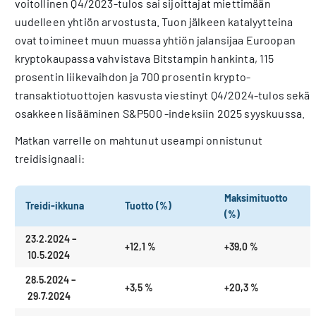
voitollinen Q4/2023-tulos sai sijoittajat miettimään
uudelleen yhtiön arvostusta. Tuon jälkeen katalyytteina
ovat toimineet muun muassa yhtiön jalansijaa Euroopan
kryptokaupassa vahvistava Bitstampin hankinta, 115
prosentin liikevaihdon ja 700 prosentin krypto-
transaktiotuottojen kasvusta viestinyt Q4/2024-tulos sekä
osakkeen lisääminen S&P500 -indeksiin 2025 syyskuussa.
Matkan varrelle on mahtunut useampi onnistunut
treidisignaali:
Maksimituotto
Treidi-ikkuna
Tuotto (%)
(%)
23.2.2024 –
+12,1 %
+39,0 %
10.5.2024
28.5.2024 –
+3,5 %
+20,3 %
29.7.2024