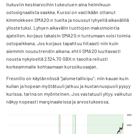
liukuviin keskiarvoihin tukeutuen aina helmikuun
ostosignaalista saakka. Kurssi on vastikään ottanut
kimmokkeen SMA20:n tuelta ja noussut lyhyellä aikavälillä
yliostetuksi. Lyhyen aikavälin tuottojen maksimointia
ajatellen, korjaus takaisin SMA20:n tuntumaan voisi toimia
ostopaikkana. Jos korjaus tapahtuu hitaasti niin kuin
aiemmin nousutrendin aikana, ehtii SMA20 luultavasti
nousta nykyiseltä 2324,70 GBX:n tasolta reilusti
korkeammalle kohtaamaan kurssikuvaajan.
Fresnillo on käytännössä “jalometallivipu”: niin kauan kuin
kullan ja hopean myötätuuli jatkuu ja kustannuspuoli pysyy
kurissa, tarina on myönteinen. Jos vastatuuli yltyy, vaikutus
näkyy nopeasti marginaaleissa ja arvostuksessa.