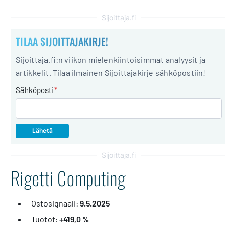
Sijoittaja.fi
TILAA SIJOITTAJAKIRJE!
Sijoittaja.fi:n viikon mielenkiintoisimmat analyysit ja
artikkelit. Tilaa ilmainen Sijoittajakirje sähköpostiin!
Sähköposti
*
Sijoittaja.fi
Rigetti Computing
Ostosignaali:
9.5.2025
Tuotot:
+419,0 %