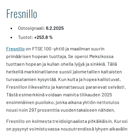
Fresnillo
Ostosignaali:
6.2.2025
Tuotot:
+253,8 %
Fresnillo
on FTSE 100 -yhtiö ja maailman suurin
primäärisen hopean tuottaja. Se operoi Meksikossa
tuottaen hopean ja kullan ohella lyijyä ja sinkkiä. Tällä
hetkellä markkinatilanne suosii jalometallien kaltaisten
turvasatamien kysyntää. Kun kulta ja hopea kallistuvat,
Fresnillon liikevaihto ja kannattavuus paranevat selvästi.
Tästä esimerkkinä voidaan mainita tilikauden 2025
ensimmäinen puolisko, jonka aikana yhtiön nettotulos
nousi noin 297 prosenttia vuodentakaiseen nähden.
Fresnillo on kolmesta treidisignaalista pitkäikäisin. Kurssi
on pysynyt voimistuvassa nousutrendissä lyhyen aikavälin