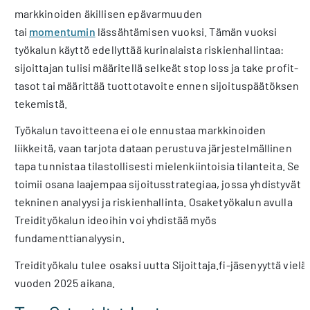
markkinoiden äkillisen epävarmuuden
tai
momentumin
lässähtämisen vuoksi. Tämän vuoksi
työkalun käyttö edellyttää kurinalaista riskienhallintaa:
sijoittajan tulisi määritellä selkeät stop loss ja take profit-
tasot tai määrittää tuottotavoite ennen sijoituspäätöksen
tekemistä.
Työkalun tavoitteena ei ole ennustaa markkinoiden
liikkeitä, vaan tarjota dataan perustuva järjestelmällinen
tapa tunnistaa tilastollisesti mielenkiintoisia tilanteita. Se
toimii osana laajempaa sijoitusstrategiaa, jossa yhdistyvät
tekninen analyysi ja riskienhallinta. Osaketyökalun avulla
Treidityökalun ideoihin voi yhdistää myös
fundamenttianalyysin.
Treidityökalu tulee osaksi uutta Sijoittaja.fi-jäsenyyttä vielä
vuoden 2025 aikana.