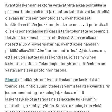
Kvanttilaskennan sektoria vetävät yhtä aikaa politiikka ja
pääoma. Uudet aloitteet ja rahoitus kohdistuvat kehitteillä
olevaan kriittiseen teknologiaan. Kvanttikoneet
luokitellaan tähän joukkoon, koska ne omaavat potentiaalin
olla eksponentiaalisesti klassista tietokonetta nopeampia
tietyissä laskennallisissa tehtävissä. Samaan aikaan
nostetta luo AI-synergiatarina. Kvanttikone nähdään
pitkällä aikavälillä AI:n “turbo­moottorina”. Ajatuksena on,
että se voisi auttaa niissä kohdissa, joissa nykyinen
laskenta on hitain. Teknologioiden yhteen liittäminen on
vasta varhaisen pilotoinnin tasolla.
Rigetti
nähdään yhtenä kvanttilaskennan keskeisistä
toimijoista. Yhtiö suunnittelee ja valmistaa itse kvanttisirut
(superconducting-teknologia), kokoaa niistä
laskentayksiköt ja tarjoaa ne asiakkaille kokeiluihin,
pilotteihin ja kehitystyöhön. Koska teknologia on vielä
pilotointivaoheessa, ei yhtiö tee vielä voittoa ja