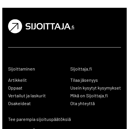
Sijoittaminen
Sijoittaja.fi
Artikkelit
Tilaa jäsenyys
Oppaat
Usein kysytyt kysymykset
Vertailut ja laskurit
Mikä on Sijoittaja.fi
Osakeideat
Ota yhteyttä
Tee parempia sijoituspäätöksiä