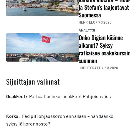
ja Stefan’s laajentavat
Suomessa
HENRI ELO /
7.8.2026
ANALYYSI
Onko Digian käänne
alkanut? Syksy
ratkaisee osakekurssin
suunnan
JUHO TORATTI /
6.8.2026
Sijoittajan valinnat
osakkeet:
Parhaat osinko-osakkeet Pohjoismaista
korko:
Fed piti ohjauskoron ennallaan – nähdäänkö
syksyllä koronnosto?