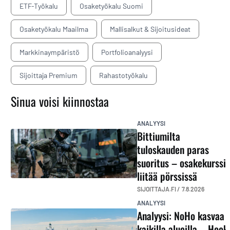
ETF-Työkalu
Osaketyökalu Suomi
Osaketyökalu Maailma
Mallisalkut & Sijoitusideat
Markkinaympäristö
Portfolioanalyysi
Sijoittaja Premium
Rahastotyökalu
Sinua voisi kiinnostaa
ANALYYSI
Bittiumilta
tuloskauden paras
suoritus – osakekurssi
liitää pörssissä
SIJOITTAJA.FI /
7.8.2026
ANALYYSI
Analyysi: NoHo kasvaa
kaikilla alueilla – Hook