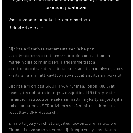
oikeudet pidätetään
Vastuuvapauslauseke
Tietosuojaseloste
Rekisteriseloste
Sijoittaja.fi tarjoaa systemaattisen ja helpon
lähestymistavan sijoitusmarkkinoiden seurantaan ja
markkinoilla toimimiseen. Tarjoamme tietoa
sijoittamisesta, kuten uutisia, artikkeleita ja analyysejä sekä
yksityis- ja ammattikäyttöön soveltuvat sijoittajan työkalut.
Sijoittaja.fi on osa SIJOITTAJA-ryhmää, johon kuuluvat
myös yritysrahoitusta tarjoava SijoittajaPRO Corporate
Finance, instituutioille sekä ammatti- ja yksityissijoittajille
palvelua tarjoava SFR Advisors sekä sijoitustutkimusta
toteuttava SFR Research.
Emme tarjoa yksilöllistä sijoitusneuvontaa, emmekä ole
Finanssivalvonnan valvoma sijoituspalveluyritys. Katso