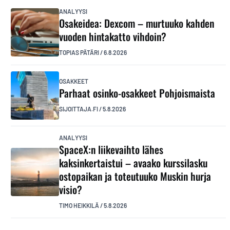
ANALYYSI
Osakeidea: Dexcom – murtuuko kahden
vuoden hintakatto vihdoin?
TOPIAS PÄTÄRI
/
6.8.2026
OSAKKEET
Parhaat osinko-osakkeet Pohjoismaista
SIJOITTAJA.FI
/
5.8.2026
ANALYYSI
SpaceX:n liikevaihto lähes
kaksinkertaistui – avaako kurssilasku
ostopaikan ja toteutuuko Muskin hurja
visio?
TIMO HEIKKILÄ
/
5.8.2026