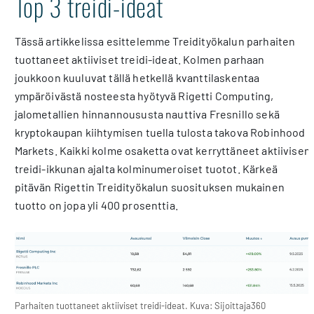
Top 3 treidi-ideat
Tässä artikkelissa esittelemme Treidityökalun parhaiten
tuottaneet aktiiviset treidi-ideat. Kolmen parhaan
joukkoon kuuluvat tällä hetkellä kvanttilaskentaa
ympäröivästä nosteesta hyötyvä Rigetti Computing,
jalometallien hinnannoususta nauttiva Fresnillo sekä
kryptokaupan kiihtymisen tuella tulosta takova Robinhood
Markets. Kaikki kolme osaketta ovat kerryttäneet aktiivisen
treidi-ikkunan ajalta kolminumeroiset tuotot. Kärkeä
pitävän Rigettin Treidityökalun suosituksen mukainen
tuotto on jopa yli 400 prosenttia.
Parhaiten tuottaneet aktiiviset treidi-ideat. Kuva: Sijoittaja360