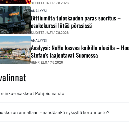
SIJOITTAJA.FI /
7.8.2026
ANALYYSI
Bittiumilta tuloskauden paras suoritus –
osakekurssi liitää pörssissä
SIJOITTAJA.FI /
7.8.2026
ANALYYSI
Analyysi: NoHo kasvaa kaikilla alueilla – Ho
Stefan’s laajentavat Suomessa
HENRI ELO /
7.8.2026
valinnat
 osinko-osakkeet Pohjoismaista
jauskoron ennallaan – nähdäänkö syksyllä koronnosto?