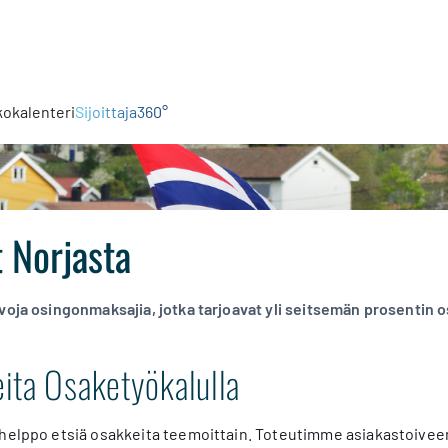
kokalenteri
Sijoittaja360°
 Norjasta
voja osingonmaksajia, jotka tarjoavat yli seitsemän prosentin 
ita Osaketyökalulla
 helppo etsiä osakkeita teemoittain. Toteutimme asiakastoive