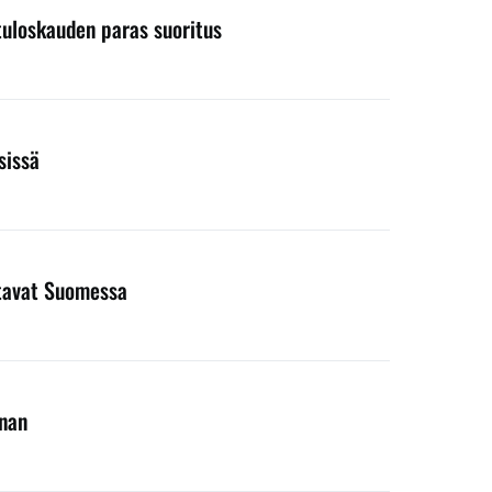
 tuloskauden paras suoritus
sissä
entavat Suomessa
nnan