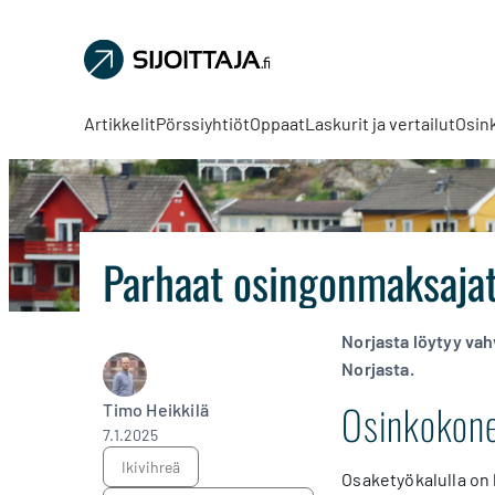
Sijoittaja.fi
Tee
parempia
Artikkelit
Pörssiyhtiöt
Oppaat
Laskurit ja vertailut
Osin
sijoituspäätöksiä
Parhaat osingonmaksajat
Norjasta löytyy vah
Norjasta.
Osinkokone
Timo Heikkilä
7.1.2025
ikivihreä
Osaketyökalulla on