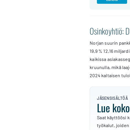
Osinkoyhtiö: 
Norjan suurin pank
19,9 % 12,16 miljar
kaikissa asiakasseg
kruunulla, mikä laa
2024 kaltaisen tul
JÄSENSISÄLTÖÄ
Lue koko
Saat käyttöösi k
työkalut, joiden