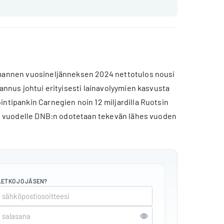
olmannen vuosineljänneksen 2024 nettotulos nousi
rannus johtui erityisesti lainavolyymien kasvusta
intipankin Carnegien noin 12 miljardilla Ruotsin
nsi vuodelle DNB:n odotetaan tekevän lähes vuoden
LETKO JO JÄSEN?