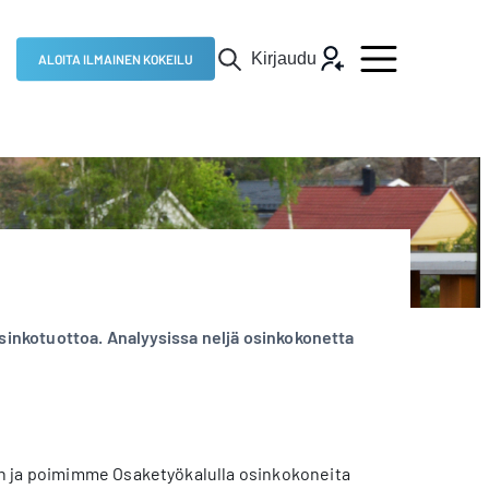
Kirjaudu
ALOITA ILMAINEN KOKEILU
osinkotuottoa. Analyysissa neljä osinkokonetta
en ja poimimme Osaketyökalulla osinkokoneita