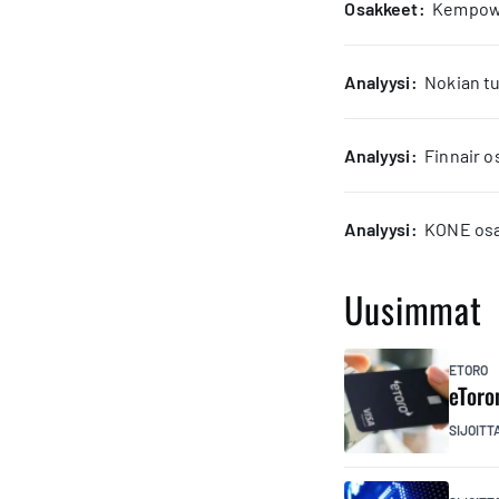
osakkeet:
Kempower
analyysi:
Nokian tu
analyysi:
Finnair o
analyysi:
KONE osak
Uusimmat
ETORO
eToro
SIJOITT