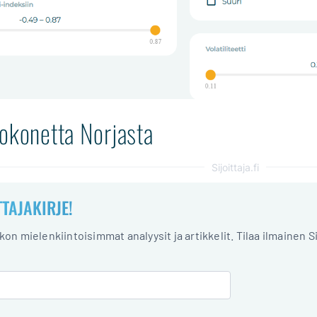
kokonetta Norjasta
Sijoittaja.fi
TTAJAKIRJE!
iikon mielenkiintoisimmat analyysit ja artikkelit. Tilaa ilmainen S