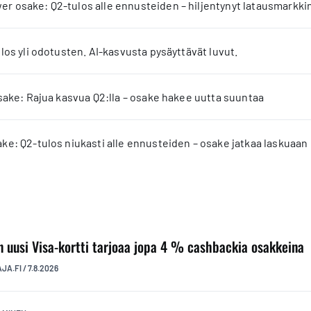
 osake: Q2-tulos alle ennusteiden – hiljentynyt latausmarkkin
los yli odotusten. AI-kasvusta pysäyttävät luvut.
sake: Rajua kasvua Q2:lla – osake hakee uutta suuntaa
e: Q2-tulos niukasti alle ennusteiden – osake jatkaa laskuaan
n uusi Visa-kortti tarjoaa jopa 4 % cashbackia osakkeina
AJA.FI
/
7.8.2026