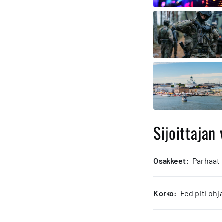
Sijoittajan 
osakkeet:
Parhaat
korko:
Fed piti oh