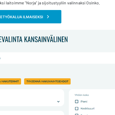
i laitoimme ”Norja” ja sijoitustyyliin valinnaksi Osinko.
KETYÖKALUA ILMAISEKSI