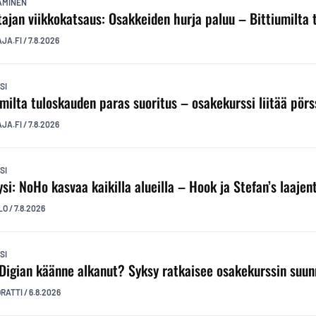
TAMINEN
ttajan viikkokatsaus: Osakkeiden hurja paluu – Bittiumilta
AJA.FI
/
7.8.2026
SI
umilta tuloskauden paras suoritus – osakekurssi liitää pörs
AJA.FI
/
7.8.2026
SI
ysi: NoHo kasvaa kaikilla alueilla – Hook ja Stefan’s laaj
LO
/
7.8.2026
SI
Digian käänne alkanut? Syksy ratkaisee osakekurssin suu
ORATTI
/
6.8.2026