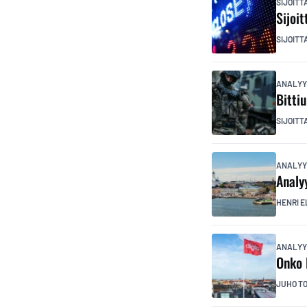
SIJOIT
Sijoi
SIJOITT
ANALYY
Bitti
SIJOITT
ANALYY
Analy
HENRI E
ANALYY
Onko 
JUHO T