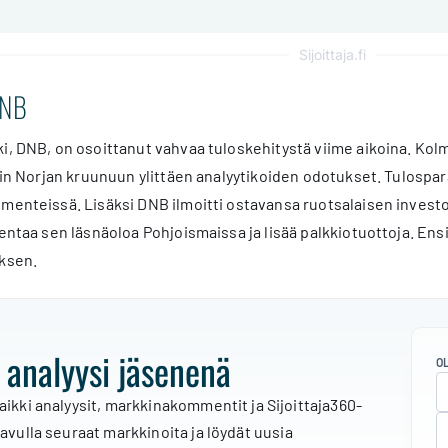
Sijoittaja.fi
DNB
ki, DNB, on osoittanut vahvaa tuloskehitystä viime aikoina. K
diin Norjan kruunuun ylittäen analyytikoiden odotukset. Tulospa
menteissä. Lisäksi DNB ilmoitti ostavansa ruotsalaisen investo
jentaa sen läsnäoloa Pohjoismaissa ja lisää palkkiotuottoja. E
oksen.
 analyysi jäsenenä
O
aikki analyysit, markkinakommentit ja Sijoittaja360-
 avulla seuraat markkinoita ja löydät uusia