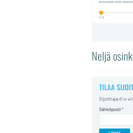
Neljä osin
TILAA SIJOI
Sijoittaja.fi:n v
Sähköposti
*