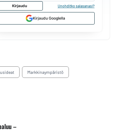
Kirjaudu
Unohditko salasanasi?
Kirjaudu Googlella
tusideat
Markkinaympäristö
paluu –