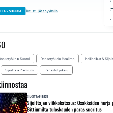
Tutustu jäsenyyksiin
TTA 2 VIIKKOA
60
Osaketyökalu Suomi
Osaketyökalu Maailma
Mallisalkut & Sijoi
Sijoittaja Premium
Rahastotyökalu
kiinnostaa
SIJOITTAMINEN
Sijoittajan viikkokatsaus: Osakkeiden hurja 
Bittiumilta tuloskauden paras suoritus