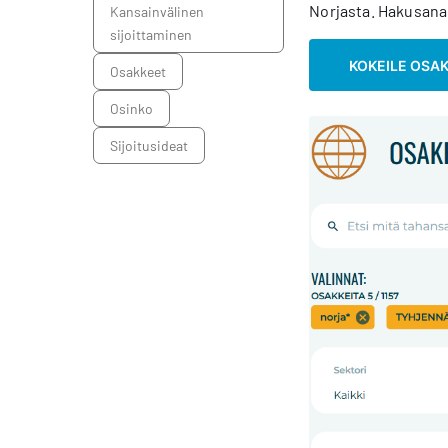
Norjasta. Hakusanaks
kansainvälinen
sijoittaminen
KOKEILE OSA
osakkeet
osinko
sijoitusideat