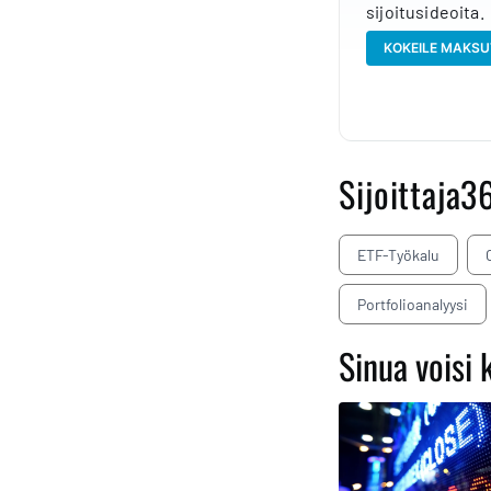
sijoitusideoita.
KOKEILE MAKSU
Sijoittaja3
ETF-Työkalu
Portfolioanalyysi
Sinua voisi 