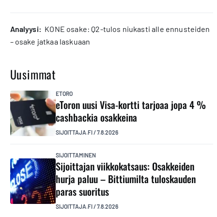
analyysi:
KONE osake: Q2-tulos niukasti alle ennusteiden
– osake jatkaa laskuaan
Uusimmat
ETORO
eToron uusi Visa-kortti tarjoaa jopa 4 %
cashbackia osakkeina
SIJOITTAJA.FI
/
7.8.2026
SIJOITTAMINEN
Sijoittajan viikkokatsaus: Osakkeiden
hurja paluu – Bittiumilta tuloskauden
paras suoritus
SIJOITTAJA.FI
/
7.8.2026