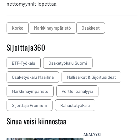
nettomyynnit lopettaa.
korko
markkinaympäristö
osakkeet
Sijoittaja360
ETF-Työkalu
Osaketyökalu Suomi
Osaketyökalu Maailma
Mallisalkut & Sijoitusideat
Markkinaympäristö
Portfolioanalyysi
Sijoittaja Premium
Rahastotyökalu
Sinua voisi kiinnostaa
ANALYYSI