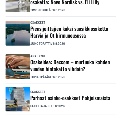
osaketta: Novo Nordisk vs. Eli Lilly
TIMO HEIKKILÄ
/
6.8.2026
OSAKKEET
Piensijoittajien kaksi suosikkiosaketta
Harvia ja Qt hirmunousussa
JUHO TORATTI
/
6.8.2026
ANALYYSI
Osakeidea: Dexcom – murtuuko kahden
vuoden hintakatto vihdoin?
TOPIAS PÄTÄRI
/
6.8.2026
OSAKKEET
Parhaat osinko-osakkeet Pohjoismaista
SIJOITTAJA.FI
/
5.8.2026