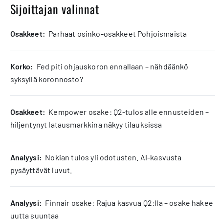
Sijoittajan valinnat
osakkeet:
Parhaat osinko-osakkeet Pohjoismaista
korko:
Fed piti ohjauskoron ennallaan – nähdäänkö
syksyllä koronnosto?
osakkeet:
Kempower osake: Q2-tulos alle ennusteiden –
hiljentynyt latausmarkkina näkyy tilauksissa
analyysi:
Nokian tulos yli odotusten. AI-kasvusta
pysäyttävät luvut.
analyysi:
Finnair osake: Rajua kasvua Q2:lla – osake hakee
uutta suuntaa