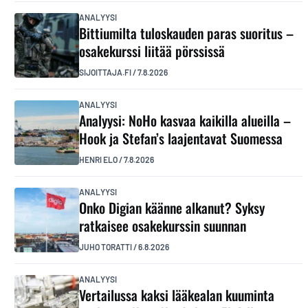
ANALYYSI
Bittiumilta tuloskauden paras suoritus –
osakekurssi liitää pörssissä
SIJOITTAJA.FI
/
7.8.2026
ANALYYSI
Analyysi: NoHo kasvaa kaikilla alueilla –
Hook ja Stefan’s laajentavat Suomessa
HENRI ELO
/
7.8.2026
ANALYYSI
Onko Digian käänne alkanut? Syksy
ratkaisee osakekurssin suunnan
JUHO TORATTI
/
6.8.2026
ANALYYSI
Vertailussa kaksi lääkealan kuuminta