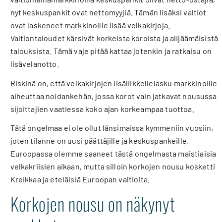
nyt keskuspankit ovat nettomyyjiä. Tämän lisäksi valtiot
ovat laskeneet markkinoille lisää velkakirjoja.
Valtiontaloudet kärsivät korkeista koroista ja alijäämäisistä
talouksista. Tämä vaje pitää kattaa jotenkin ja ratkaisu on
lisävelanotto.
Riskinä on, että velkakirjojen lisäliikkellelasku markkinoille
aiheuttaa noidankehän, jossa korot vain jatkavat nousussa
sijoittajien vaatiessa koko ajan korkeampaa tuottoa.
Tätä ongelmaa ei ole ollut länsimaissa kymmeniin vuosiin,
joten tilanne on uusi päättäjille ja keskuspankeille.
Euroopassa olemme saaneet tästä ongelmasta maistiaisia
velkakriisien aikaan, mutta silloin korkojen nousu kosketti
Kreikkaa ja eteläisiä Euroopan valtioita.
Korkojen nousu on näkynyt