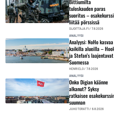
Bittiumilta
tuloskauden paras
suoritus – osakekurssi
liitää pörssissä
SIJOITTAJA.FI /
7.8.2026
ANALYYSI
Analyysi: NoHo kasvaa
kaikilla alueilla – Hook
ja Stefan’s laajentavat
Suomessa
HENRI ELO /
7.8.2026
ANALYYSI
Onko Digian käänne
alkanut? Syksy
ratkaisee osakekurssin
suunnan
JUHO TORATTI /
6.8.2026