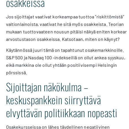
osakkeissa
Jos sijoittajat vaativat korkeampaa tuottoa ”riskittömistä”
valtionlainoista, vaativat he sitä myös osakkeista. Teorian
mukaan tuottovaateen nousun pitäisi näkyä eniten korkean
arvostustason osakkeissa. Katsotaan, miten on käynyt?
Käytännössä juuri tämä on tapahtunut osakemarkkinoille.
S&P 500 ja Nasdaq 100 -indekseillä on ollut ankea syyskuu,
eikä markkina ole ollut yhtään positiivisempi Helsingin
pörssissä.
Sijoittajan näkökulma –
keskuspankkein siirryttävä
elvyttävän politiikkaan nopeasti
Osakekursseissa on lähes täydellinen negatiivinen