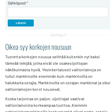
Sähköposti
*
Sijoittaja.fi
Oikea syy korkojen nousuun
Tuoretta korkojen nousua selittää kuitenkin nyt kaksi
tärkeää tekijää, jotka eivät ole osakesijoittajan
näkökulmasta hyviä. Yksinkertaisesti valtionlainoja on
tullut markkinoille enemmän kuin markkinoilla on
halukkaita ostajia. Markkinoilla on ostajan markkinat ja siksi
valtionlainojen korot nousevat.
Koska tarjontaa on paljon, sijoittajat vaativat
valtionlainoista korkeampaa tuottoa. Aiemmin
valtionlainamarkkinoilla keskuspankit olivat netto-ostajia,