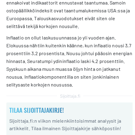
ennakoivat indikaattorit ennustavat taantumaa. Samoin
ostopäällikköindeksit ovat taantumalukemissa USA:ssa ja
Euroopassa. Talouskasvuodotukset eivät siten ole
selittävä tekijä korkojen nousulle.
Inflaatio on ollut laskusuunnassa jo yli vuoden ajan.
Elokuussa nähtiin kuitenkin käänne, kun inflaatio nousi 3,7
prosenttiin 3,2 prosentista. Nousu johtui pääosin energian
hinnasta. Seuratumpi ydininflaatio laski 4,2 prosenttiin.
Syyskuun aikana muun muassa öljyn hinta on jatkanut
nousua. Inflaatiokomponentilla on siten jonkinlainen
selitysaste korkojen nousussa.
Sijoittaja.fi
TILAA SIJOITTAJAKIRJE!
Sijoittaja.fi:n viikon mielenkiintoisimmat analyysit ja
artikkelit. Tilaa ilmainen Sijoittajakirje sähköpostiin!