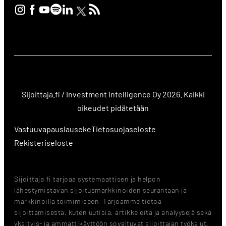
Sijoittaja.fi / Investment Intelligence Oy 2026. Kaikki
oikeudet pidätetään
Vastuuvapauslauseke
Tietosuojaseloste
Rekisteriseloste
Sijoittaja.fi tarjoaa systemaattisen ja helpon
lähestymistavan sijoitusmarkkinoiden seurantaan ja
markkinoilla toimimiseen. Tarjoamme tietoa
sijoittamisesta, kuten uutisia, artikkeleita ja analyysejä sekä
yksityis- ja ammattikäyttöön soveltuvat sijoittajan työkalut.