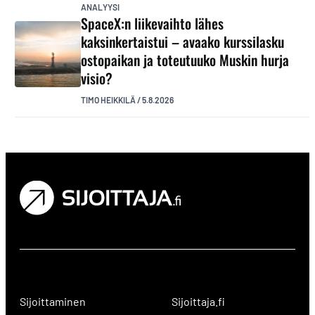
ANALYYSI
SpaceX:n liikevaihto lähes
kaksinkertaistui – avaako kurssilasku
ostopaikan ja toteutuuko Muskin hurja
visio?
TIMO HEIKKILÄ
/
5.8.2026
Sijoittaminen
Sijoittaja.fi