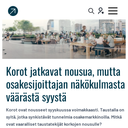
Sijoittaja.fi
Tee
parempia
sijoituspäätöksiä
Korot jatkavat nousua, mutta
osakesijoittajan näkökulmasta
väärästä syystä
Korot ovat nousseet syyskuussa voimakkaasti. Taustalla on
syitä, jotka synkistävät tunnelmia osakemarkkinoilla. Mitkä
ovat vaaralliset taustatekijät korkojen nousulle?