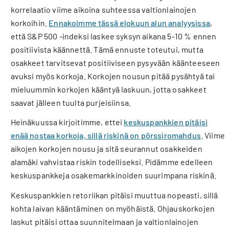
korrelaatio viime aikoina suhteessa valtionlainojen
korkoihin.
Ennakoimme tässä elokuun alun analyysissa
,
että S&P 500 -indeksi laskee syksyn aikana 5-10 % ennen
positiivista käännettä. Tämä ennuste toteutui, mutta
osakkeet tarvitsevat positiiviseen pysyvään käänteeseen
avuksi myös korkoja. Korkojen nousun pitää pysähtyä tai
mieluummin korkojen kääntyä laskuun, jotta osakkeet
saavat jälleen tuulta purjeisiinsa.
Heinäkuussa kirjoitimme, ettei
keskuspankkien pitäisi
enää nostaa korkoja, sillä riskinä on pörssiromahdus
. Viime
aikojen korkojen nousu ja sitä seurannut osakkeiden
alamäki vahvistaa riskin todelliseksi. Pidämme edelleen
keskuspankkeja osakemarkkinoiden suurimpana riskinä.
Keskuspankkien retoriikan pitäisi muuttua nopeasti, sillä
kohta laivan kääntäminen on myöhäistä. Ohjauskorkojen
laskut pitäisi ottaa suunnitelmaan ja valtionlainojen