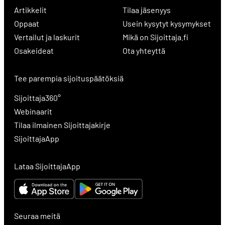
Artikkelit
Tilaa jäsenyys
Oppaat
Usein kysytyt kysymykset
Vertailut ja laskurit
Mikä on Sijoittaja.fi
Osakeideat
Ota yhteyttä
Tee parempia sijoituspäätöksiä
Sijoittaja360°
Webinaarit
Tilaa ilmainen Sijoittajakirje
SijoittajaApp
Lataa SijoittajaApp
Seuraa meitä