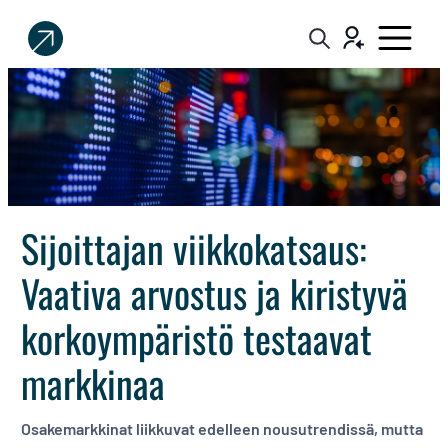
Sijoittaja.fi
Tee
parempia
sijoituspäätöksiä
Sijoittajan viikkokatsaus:
Vaativa arvostus ja kiristyvä
korkoympäristö testaavat
markkinaa
Osakemarkkinat liikkuvat edelleen nousutrendissä, mutta