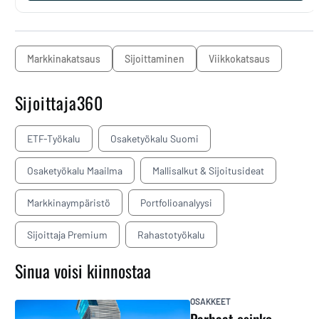
markkinakatsaus
sijoittaminen
Viikkokatsaus
Sijoittaja360
ETF-Työkalu
Osaketyökalu Suomi
Osaketyökalu Maailma
Mallisalkut & Sijoitusideat
Markkinaympäristö
Portfolioanalyysi
Sijoittaja Premium
Rahastotyökalu
Sinua voisi kiinnostaa
OSAKKEET