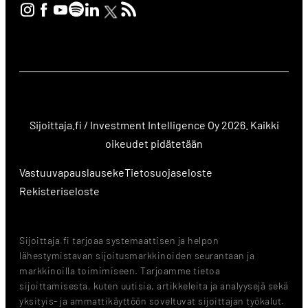
Sijoittaja.fi / Investment Intelligence Oy 2026. Kaikki
oikeudet pidätetään
Vastuuvapauslauseke
Tietosuojaseloste
Rekisteriseloste
Sijoittaja.fi tarjoaa systemaattisen ja helpon
lähestymistavan sijoitusmarkkinoiden seurantaan ja
markkinoilla toimimiseen. Tarjoamme tietoa
sijoittamisesta, kuten uutisia, artikkeleita ja analyysejä sekä
yksityis- ja ammattikäyttöön soveltuvat sijoittajan työkalut.