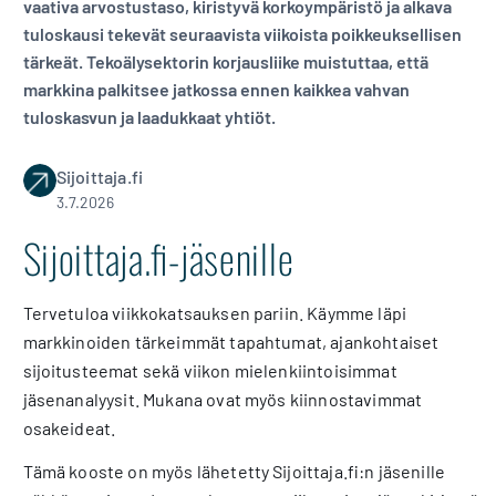
vaativa arvostustaso, kiristyvä korkoympäristö ja alkava
tuloskausi tekevät seuraavista viikoista poikkeuksellisen
tärkeät. Tekoälysektorin korjausliike muistuttaa, että
markkina palkitsee jatkossa ennen kaikkea vahvan
tuloskasvun ja laadukkaat yhtiöt.
Sijoittaja.fi
3.7.2026
Sijoittaja.fi-jäsenille
Tervetuloa viikkokatsauksen pariin. Käymme läpi
markkinoiden tärkeimmät tapahtumat, ajankohtaiset
sijoitusteemat sekä viikon mielenkiintoisimmat
jäsenanalyysit. Mukana ovat myös kiinnostavimmat
osakeideat.
Tämä kooste on myös lähetetty Sijoittaja.fi:n jäsenille