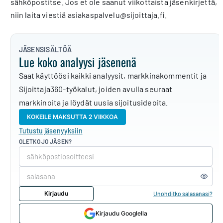
sähköpostitse. Jos et ole saanut viikottaista jäsenkirjettä,
niin laita viestiä asiakaspalvelu@sijoittaja.fi.
JÄSENSISÄLTÖÄ
Lue koko analyysi jäsenenä
Saat käyttöösi kaikki analyysit, markkinakommentit ja
Sijoittaja360-työkalut, joiden avulla seuraat
markkinoita ja löydät uusia sijoitusideoita.
KOKEILE MAKSUTTA 2 VIIKKOA
Tutustu jäsenyyksiin
OLETKO JO JÄSEN?
Kirjaudu
Unohditko salasanasi?
Kirjaudu Googlella