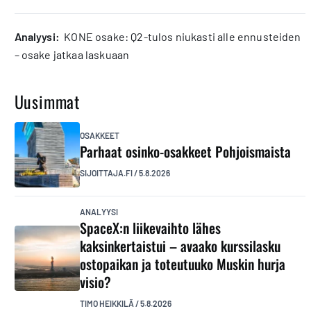
analyysi:
KONE osake: Q2-tulos niukasti alle ennusteiden
– osake jatkaa laskuaan
Uusimmat
OSAKKEET
Parhaat osinko-osakkeet Pohjoismaista
SIJOITTAJA.FI
/
5.8.2026
ANALYYSI
SpaceX:n liikevaihto lähes
kaksinkertaistui – avaako kurssilasku
ostopaikan ja toteutuuko Muskin hurja
visio?
TIMO HEIKKILÄ
/
5.8.2026