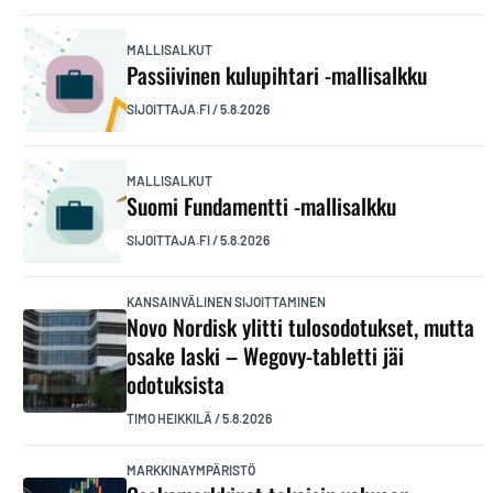
MALLISALKUT
Passiivinen kulupihtari -mallisalkku
SIJOITTAJA.FI
/
5.8.2026
MALLISALKUT
Suomi Fundamentti -mallisalkku
SIJOITTAJA.FI
/
5.8.2026
KANSAINVÄLINEN SIJOITTAMINEN
Novo Nordisk ylitti tulosodotukset, mutta
osake laski – Wegovy-tabletti jäi
odotuksista
TIMO HEIKKILÄ
/
5.8.2026
MARKKINAYMPÄRISTÖ