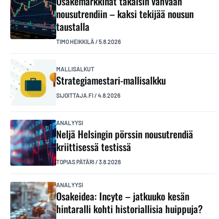
Osakemarkkinat takaisin vahvaan
nousutrendiin – kaksi tekijää nousun
taustalla
TIMO HEIKKILÄ
/
5.8.2026
MALLISALKUT
Strategiamestari-mallisalkku
SIJOITTAJA.FI
/
4.8.2026
ANALYYSI
Neljä Helsingin pörssin nousutrendiä
kriittisessä testissä
TOPIAS PÄTÄRI
/
3.8.2026
ANALYYSI
Osakeidea: Incyte – jatkuuko kesän
hintaralli kohti historiallisia huippuja?