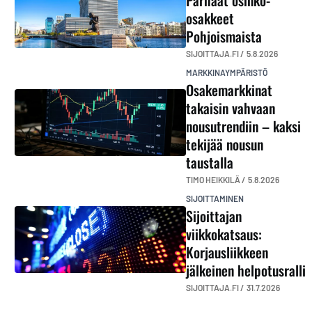
Parhaat osinko-
osakkeet
Pohjoismaista
SIJOITTAJA.FI /
5.8.2026
MARKKINAYMPÄRISTÖ
Osakemarkkinat
takaisin vahvaan
nousutrendiin – kaksi
tekijää nousun
taustalla
TIMO HEIKKILÄ /
5.8.2026
SIJOITTAMINEN
Sijoittajan
viikkokatsaus:
Korjausliikkeen
jälkeinen helpotusralli
SIJOITTAJA.FI /
31.7.2026