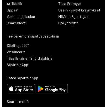
Artikkelit
Tilaa jäsenyys
Oppaat
Usein kysytyt kysymykset
Vertailut ja laskurit
Mikä on Sijoittaja.fi
Osakeideat
Ota yhteyttä
Tee parempia sijoituspäätöksiä
Sijoittaja360°
Webinaarit
Tilaa ilmainen Sijoittajakirje
SijoittajaApp
Lataa SijoittajaApp
Seuraa meitä