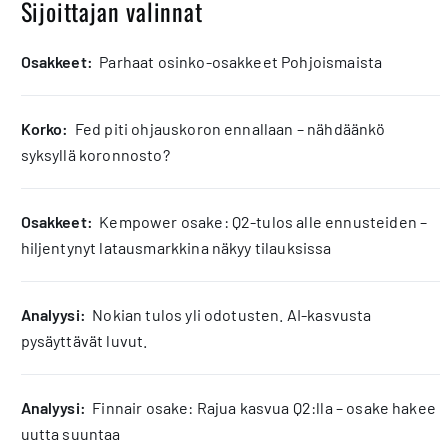
Sijoittajan valinnat
osakkeet:
Parhaat osinko-osakkeet Pohjoismaista
korko:
Fed piti ohjauskoron ennallaan – nähdäänkö
syksyllä koronnosto?
osakkeet:
Kempower osake: Q2-tulos alle ennusteiden –
hiljentynyt latausmarkkina näkyy tilauksissa
analyysi:
Nokian tulos yli odotusten. AI-kasvusta
pysäyttävät luvut.
analyysi:
Finnair osake: Rajua kasvua Q2:lla – osake hakee
uutta suuntaa