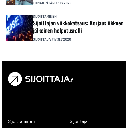
TOPIAS PÄTÄRI
/
31.7.2026
SIJOITTAMINEN
Sijoittajan viikkokatsaus: Korjausliikkeen
jälkeinen helpotusralli
SIJOITTAJA.FI
/
31.7.2026
Sijoittaminen
Sijoittaja.fi