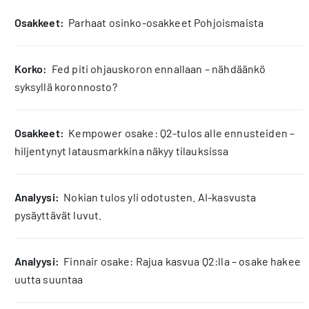
osakkeet:
Parhaat osinko-osakkeet Pohjoismaista
korko:
Fed piti ohjauskoron ennallaan – nähdäänkö
syksyllä koronnosto?
osakkeet:
Kempower osake: Q2-tulos alle ennusteiden –
hiljentynyt latausmarkkina näkyy tilauksissa
analyysi:
Nokian tulos yli odotusten. AI-kasvusta
pysäyttävät luvut.
analyysi:
Finnair osake: Rajua kasvua Q2:lla – osake hakee
uutta suuntaa