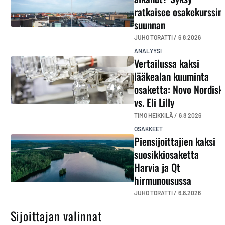
ratkaisee osakekurssin
suunnan
JUHO TORATTI /
6.8.2026
ANALYYSI
Vertailussa kaksi
lääkealan kuuminta
osaketta: Novo Nordisk
vs. Eli Lilly
TIMO HEIKKILÄ /
6.8.2026
OSAKKEET
Piensijoittajien kaksi
suosikkiosaketta
Harvia ja Qt
hirmunousussa
JUHO TORATTI /
6.8.2026
Sijoittajan valinnat