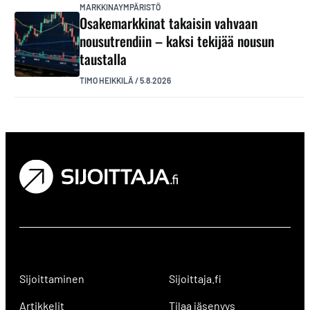
MARKKINAYMPÄRISTÖ
Osakemarkkinat takaisin vahvaan
nousutrendiin – kaksi tekijää nousun
taustalla
TIMO HEIKKILÄ
/
5.8.2026
Sijoittaminen
Sijoittaja.fi
Artikkelit
Tilaa jäsenyys