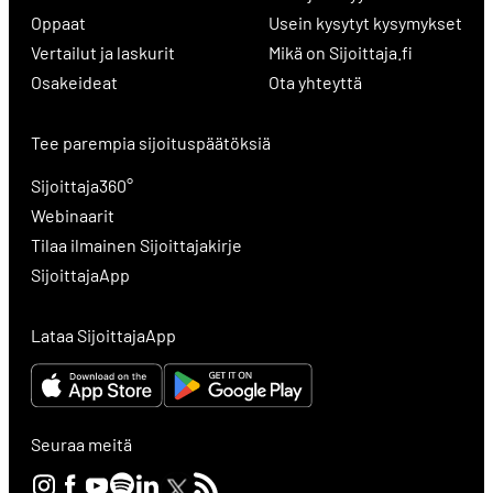
Oppaat
Usein kysytyt kysymykset
Vertailut ja laskurit
Mikä on Sijoittaja.fi
Osakeideat
Ota yhteyttä
Tee parempia sijoituspäätöksiä
Sijoittaja360°
Webinaarit
Tilaa ilmainen Sijoittajakirje
SijoittajaApp
Lataa SijoittajaApp
Seuraa meitä