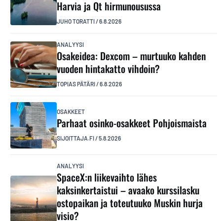
Harvia ja Qt hirmunousussa
JUHO TORATTI
/
6.8.2026
ANALYYSI
Osakeidea: Dexcom – murtuuko kahden
vuoden hintakatto vihdoin?
TOPIAS PÄTÄRI
/
6.8.2026
OSAKKEET
Parhaat osinko-osakkeet Pohjoismaista
SIJOITTAJA.FI
/
5.8.2026
ANALYYSI
SpaceX:n liikevaihto lähes
kaksinkertaistui – avaako kurssilasku
ostopaikan ja toteutuuko Muskin hurja
visio?