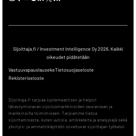
Sijoittaja.fi / Investment Intelligence Oy 2026. Kaikki
oikeudet pidätetään
Vastuuvapauslauseke
Tietosuojaseloste
Rekisteriseloste
Sijoittaja.fi tarjoaa systemaattisen ja helpon
lähestymistavan sijoitusmarkkinoiden seurantaan ja
markkinoilla toimimiseen. Tarjoamme tietoa
sijoittamisesta, kuten uutisia, artikkeleita ja analyysejä sekä
yksityis- ja ammattikäyttöön soveltuvat sijoittajan työkalut.