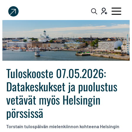
Sijoittaja.fi
Tee
parempia
sijoituspäätöksiä
Tuloskooste 07.05.2026:
Datakeskukset ja puolustus
vetävät myös Helsingin
pörssissä
Torstain tulospäivän mielenkiinnon kohteena Helsingin