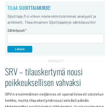
TILAA SIJOITTAJAKIRJE!
Sijoittaja.fi:n viikon mielenkiintoisimmat analyysit ja
artikkelit. Tilaa ilmainen Sijoittajakirje sähköpostiin!
Sähköposti
*
Sijoittaja.fi
SRV – tilauskertymä nousi
poikkeuksellisen vahvaksi
SRV:n ensimmäinen neljännes oli operatiivisesti odotetun
heikko, mutta tilauskertymä nousi selvästi päivän
tärkeimmäksi positiiviseksi yllätykseksi. Uusia sopimuksia