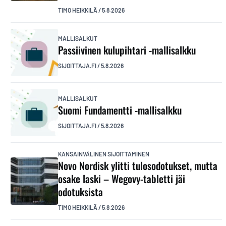
TIMO HEIKKILÄ
/
5.8.2026
MALLISALKUT
Passiivinen kulupihtari -mallisalkku
SIJOITTAJA.FI
/
5.8.2026
MALLISALKUT
Suomi Fundamentti -mallisalkku
SIJOITTAJA.FI
/
5.8.2026
KANSAINVÄLINEN SIJOITTAMINEN
Novo Nordisk ylitti tulosodotukset, mutta
osake laski – Wegovy-tabletti jäi
odotuksista
TIMO HEIKKILÄ
/
5.8.2026