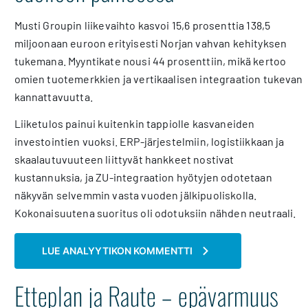
Musti Groupin liikevaihto kasvoi 15,6 prosenttia 138,5
miljoonaan euroon erityisesti Norjan vahvan kehityksen
tukemana. Myyntikate nousi 44 prosenttiin, mikä kertoo
omien tuotemerkkien ja vertikaalisen integraation tukevan
kannattavuutta.
Liiketulos painui kuitenkin tappiolle kasvaneiden
investointien vuoksi. ERP-järjestelmiin, logistiikkaan ja
skaalautuvuuteen liittyvät hankkeet nostivat
kustannuksia, ja ZU-integraation hyötyjen odotetaan
näkyvän selvemmin vasta vuoden jälkipuoliskolla.
Kokonaisuutena suoritus oli odotuksiin nähden neutraali.
LUE ANALYYTIKON KOMMENTTI
Etteplan ja Raute – epävarmuus