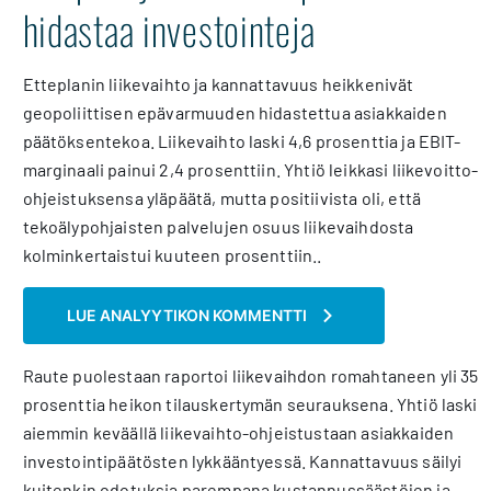
hidastaa investointeja
Etteplanin liikevaihto ja kannattavuus heikkenivät
geopoliittisen epävarmuuden hidastettua asiakkaiden
päätöksentekoa. Liikevaihto laski 4,6 prosenttia ja EBIT-
marginaali painui 2,4 prosenttiin. Yhtiö leikkasi liikevoitto-
ohjeistuksensa yläpäätä, mutta positiivista oli, että
tekoälypohjaisten palvelujen osuus liikevaihdosta
kolminkertaistui kuuteen prosenttiin..
LUE ANALYYTIKON KOMMENTTI
Raute puolestaan raportoi liikevaihdon romahtaneen yli 35
prosenttia heikon tilauskertymän seurauksena. Yhtiö laski
aiemmin keväällä liikevaihto-ohjeistustaan asiakkaiden
investointipäätösten lykkääntyessä. Kannattavuus säilyi
kuitenkin odotuksia parempana kustannussäästöjen ja