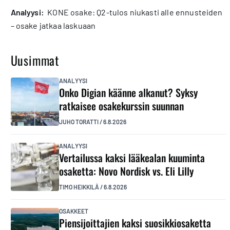
analyysi:
KONE osake: Q2-tulos niukasti alle ennusteiden
– osake jatkaa laskuaan
Uusimmat
ANALYYSI
Onko Digian käänne alkanut? Syksy
ratkaisee osakekurssin suunnan
JUHO TORATTI
/
6.8.2026
ANALYYSI
Vertailussa kaksi lääkealan kuuminta
osaketta: Novo Nordisk vs. Eli Lilly
TIMO HEIKKILÄ
/
6.8.2026
OSAKKEET
Piensijoittajien kaksi suosikkiosaketta