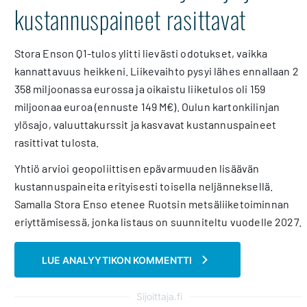
kustannuspaineet rasittavat
Stora Enson Q1-tulos ylitti lievästi odotukset, vaikka
kannattavuus heikkeni. Liikevaihto pysyi lähes ennallaan 2
358 miljoonassa eurossa ja oikaistu liiketulos oli 159
miljoonaa euroa (ennuste 149 M€). Oulun kartonkilinjan
ylösajo, valuuttakurssit ja kasvavat kustannuspaineet
rasittivat tulosta.
Yhtiö arvioi geopoliittisen epävarmuuden lisäävän
kustannuspaineita erityisesti toisella neljänneksellä.
Samalla Stora Enso etenee Ruotsin metsäliiketoiminnan
eriyttämisessä, jonka listaus on suunniteltu vuodelle 2027.
LUE ANALYYTIKON KOMMENTTI
Sijoittaja.fi