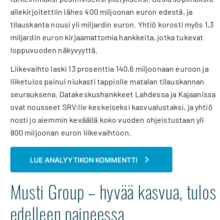
allekirjoitettiin lähes 400 miljoonan euron edestä, ja
tilauskanta nousi yli miljardin euron. Yhtiö korosti myös 1,3
miljardin euron kirjaamattomia hankkeita, jotka tukevat
loppuvuoden näkyvyyttä.
Liikevaihto laski 13 prosenttia 140,6 miljoonaan euroon ja
liiketulos painui niukasti tappiolle matalan tilauskannan
seurauksena. Datakeskushankkeet Lahdessa ja Kajaanissa
ovat nousseet SRV:lle keskeiseksi kasvualustaksi, ja yhtiö
nosti jo aiemmin keväällä koko vuoden ohjeistustaan yli
800 miljoonan euron liikevaihtoon.
LUE ANALYYTIKON KOMMENTTI
Musti Group – hyvää kasvua, tulos
edelleen paineessa