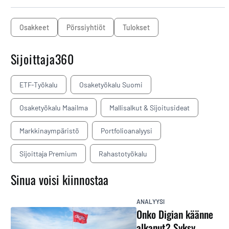
osakkeet
pörssiyhtiöt
tulokset
Sijoittaja360
ETF-Työkalu
Osaketyökalu Suomi
Osaketyökalu Maailma
Mallisalkut & Sijoitusideat
Markkinaympäristö
Portfolioanalyysi
Sijoittaja Premium
Rahastotyökalu
Sinua voisi kiinnostaa
ANALYYSI
Onko Digian käänne
alkanut? Syksy