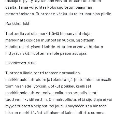
takaaja ei pysty täyttämään velvoitteitaan tuotteiden
osalta. Tämä voi johtaa koko sijoitetun pääoman
menettämiseen. Tuotteet eivät kuulu talletussuojan piiriin.
Markkinariski
Tuotteella voi olla merkittäviä hinnanvaihteluja
markkinatekijöiden muutosten vuoksi. Sijoittajiin
kohdistuu erityisesti kohde-etuuden arvonvaihteluun
liittyvät riskit. Tuotteilla ei ole pääomasuojaa.
Likviditeettiriski
Tuotteen likviditeetti taataan normaalien
markkinaolosuhteiden ja teknisten järjestelmien normaalin
toiminnan edellytyksin. Jotkut poikkeukselliset
markkinaolosuhteet voivat vaikuttaa negatiivisesti
tuotteen likviditeettiin. On mahdollista, että sijoittaja ei voi
myydä tuotetta helposti tai joutuu myymään sen hintaan,
joka on merkittävästi alhaisempi kuin sijoitettu summa.