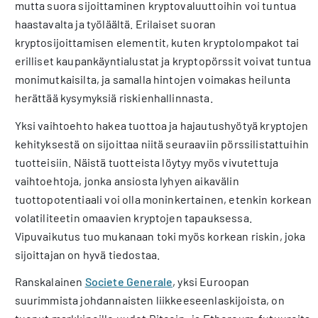
mutta suora sijoittaminen kryptovaluuttoihin voi tuntua
haastavalta ja työläältä. Erilaiset suoran
kryptosijoittamisen elementit, kuten kryptolompakot tai
erilliset kaupankäyntialustat ja kryptopörssit voivat tuntua
monimutkaisilta, ja samalla hintojen voimakas heilunta
herättää kysymyksiä riskienhallinnasta.
Yksi vaihtoehto hakea tuottoa ja hajautushyötyä kryptojen
kehityksestä on sijoittaa niitä seuraaviin pörssilistattuihin
tuotteisiin. Näistä tuotteista löytyy myös vivutettuja
vaihtoehtoja, jonka ansiosta lyhyen aikavälin
tuottopotentiaali voi olla moninkertainen, etenkin korkean
volatiliteetin omaavien kryptojen tapauksessa.
Vipuvaikutus tuo mukanaan toki myös korkean riskin, joka
sijoittajan on hyvä tiedostaa.
Ranskalainen
Societe Generale
, yksi Euroopan
suurimmista johdannaisten liikkeeseenlaskijoista, on