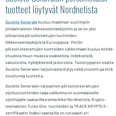
tuotteet löytyvät Nordnetista
Societe Generale
kuuluu maailman suurimpiin
johdannaisten liikkeeseenlaskijoihin ja se on yksi
johtavista pörssilistattujen tuotteiden
liikkeeseenlaskijoista Euroopassa. Yhtiön
pörssinoteerattujen tuotteiden valikoimaan kuuluu kohde-
etuuksia muun muassa osakkeista, indekseistä,
valuutoista, hyödykkeistä ja koroista. Tuotetyyppien osalta
Societe Generalen tarjonnasta löytyy sekä vivutettuja että
vivuttomia tuotteita.
Societe Generalen tarjoamien pörssinoteerattujen
sijoitustuotteiden laaja valikoima on suomalaiselle
sijoittajalle saatavilla esimerkiksi Nordnetista. Krypto-
teemaisten Turbo One -tuotteiden ja TRACK KRYPTO S -
sertifikaatin lisäksi saatavilla on runsaasti eri