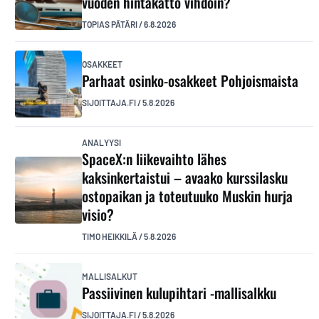
vuoden hintakatto vihdoin?
TOPIAS PÄTÄRI
/
6.8.2026
OSAKKEET
Parhaat osinko-osakkeet Pohjoismaista
SIJOITTAJA.FI
/
5.8.2026
ANALYYSI
SpaceX:n liikevaihto lähes
kaksinkertaistui – avaako kurssilasku
ostopaikan ja toteutuuko Muskin hurja
visio?
TIMO HEIKKILÄ
/
5.8.2026
MALLISALKUT
Passiivinen kulupihtari -mallisalkku
SIJOITTAJA.FI
/
5.8.2026