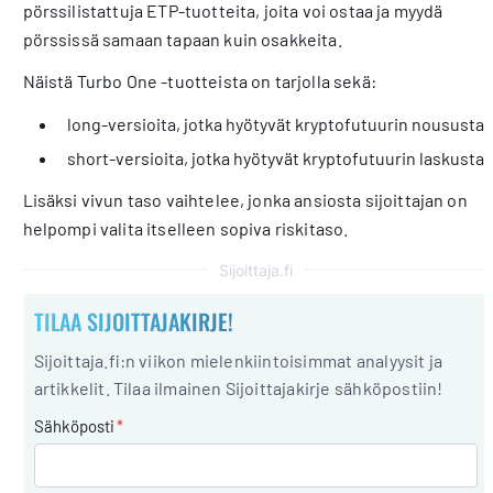
pörssilistattuja ETP-tuotteita, joita voi ostaa ja myydä
pörssissä samaan tapaan kuin osakkeita.
Näistä Turbo One -tuotteista on tarjolla sekä:
long-versioita, jotka hyötyvät kryptofutuurin noususta
short-versioita, jotka hyötyvät kryptofutuurin laskusta
Lisäksi vivun taso vaihtelee, jonka ansiosta sijoittajan on
helpompi valita itselleen sopiva riskitaso.
Sijoittaja.fi
TILAA SIJOITTAJAKIRJE!
Sijoittaja.fi:n viikon mielenkiintoisimmat analyysit ja
artikkelit. Tilaa ilmainen Sijoittajakirje sähköpostiin!
Sähköposti
*