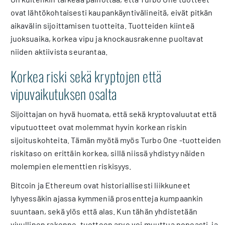
ovat lähtökohtaisesti kaupankäyntivälineitä, eivät pitkän
aikavälin sijoittamisen tuotteita. Tuotteiden kiinteä
juoksuaika, korkea vipu ja knockausrakenne puoltavat
niiden aktiivista seurantaa.
Korkea riski sekä kryptojen että
vipuvaikutuksen osalta
Sijoittajan on hyvä huomata, että sekä kryptovaluutat että
viputuotteet ovat molemmat hyvin korkean riskin
sijoituskohteita. Tämän myötä myös Turbo One -tuotteiden
riskitaso on erittäin korkea, sillä niissä yhdistyy näiden
molempien elementtien riskisyys.
Bitcoin ja Ethereum ovat historiallisesti liikkuneet
lyhyessäkin ajassa kymmeniä prosentteja kumpaankin
suuntaan, sekä ylös että alas. Kun tähän yhdistetään
vivullinen rakenne, tuotteen arvo voi muuttua nopeasti, ja