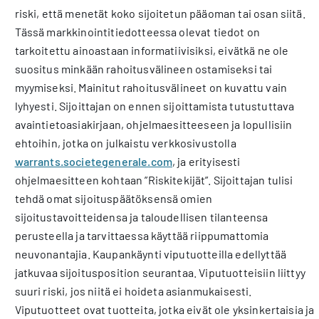
riski, että menetät koko sijoitetun pääoman tai osan siitä.
Tässä markkinointitiedotteessa olevat tiedot on
tarkoitettu ainoastaan informatiivisiksi, eivätkä ne ole
suositus minkään rahoitusvälineen ostamiseksi tai
myymiseksi. Mainitut rahoitusvälineet on kuvattu vain
lyhyesti. Sijoittajan on ennen sijoittamista tutustuttava
avaintietoasiakirjaan, ohjelmaesitteeseen ja lopullisiin
ehtoihin, jotka on julkaistu verkkosivustolla
warrants.societegenerale.com
, ja erityisesti
ohjelmaesitteen kohtaan ”Riskitekijät”. Sijoittajan tulisi
tehdä omat sijoituspäätöksensä omien
sijoitustavoitteidensa ja taloudellisen tilanteensa
perusteella ja tarvittaessa käyttää riippumattomia
neuvonantajia. Kaupankäynti viputuotteilla edellyttää
jatkuvaa sijoitusposition seurantaa. Viputuotteisiin liittyy
suuri riski, jos niitä ei hoideta asianmukaisesti.
Viputuotteet ovat tuotteita, jotka eivät ole yksinkertaisia ja