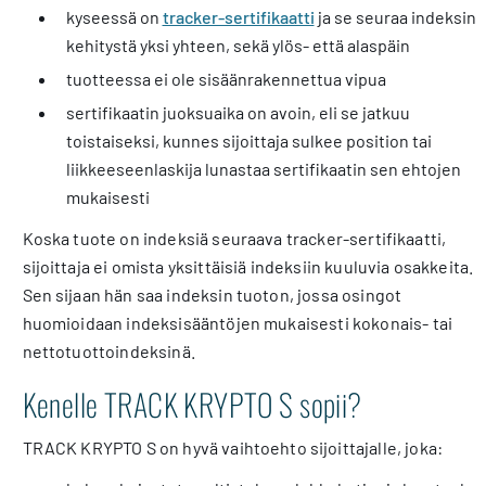
kyseessä on
tracker-sertifikaatti
ja se seuraa indeksin
kehitystä yksi yhteen, sekä ylös- että alaspäin
tuotteessa ei ole sisäänrakennettua vipua
sertifikaatin juoksuaika on avoin, eli se jatkuu
toistaiseksi, kunnes sijoittaja sulkee position tai
liikkeeseenlaskija lunastaa sertifikaatin sen ehtojen
mukaisesti
Koska tuote on indeksiä seuraava tracker-sertifikaatti,
sijoittaja ei omista yksittäisiä indeksiin kuuluvia osakkeita.
Sen sijaan hän saa indeksin tuoton, jossa osingot
huomioidaan indeksisääntöjen mukaisesti kokonais- tai
nettotuottoindeksinä.
Kenelle TRACK KRYPTO S sopii?
TRACK KRYPTO S on hyvä vaihtoehto sijoittajalle, joka: