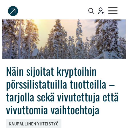
Sijoittaja.fi
Tee
parempia
sijoituspäätöksiä
Näin sijoitat kryptoihin
pörssilistatuilla tuotteilla –
tarjolla sekä vivutettuja että
vivuttomia vaihtoehtoja
KAUPALLINEN YHTEISTYÖ