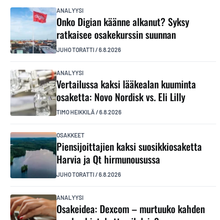
ANALYYSI
Onko Digian käänne alkanut? Syksy
ratkaisee osakekurssin suunnan
JUHO TORATTI
/
6.8.2026
ANALYYSI
Vertailussa kaksi lääkealan kuuminta
osaketta: Novo Nordisk vs. Eli Lilly
TIMO HEIKKILÄ
/
6.8.2026
OSAKKEET
Piensijoittajien kaksi suosikkiosaketta
Harvia ja Qt hirmunousussa
JUHO TORATTI
/
6.8.2026
ANALYYSI
Osakeidea: Dexcom – murtuuko kahden