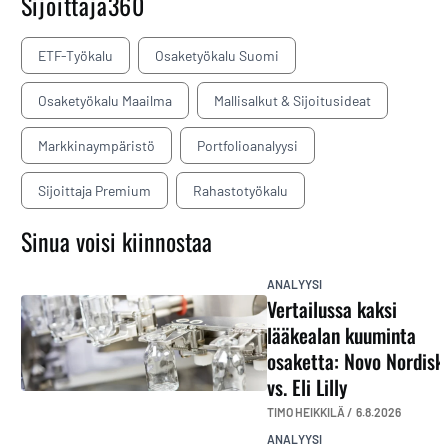
Sijoittaja360
ETF-Työkalu
Osaketyökalu Suomi
Osaketyökalu Maailma
Mallisalkut & Sijoitusideat
Markkinaympäristö
Portfolioanalyysi
Sijoittaja Premium
Rahastotyökalu
Sinua voisi kiinnostaa
ANALYYSI
Vertailussa kaksi
lääkealan kuuminta
osaketta: Novo Nordisk
vs. Eli Lilly
TIMO HEIKKILÄ /
6.8.2026
ANALYYSI