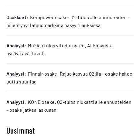
osakkeet:
Kempower osake: Q2-tulos alle ennusteiden –
hiljentynyt latausmarkkina näkyy tilauksissa
analyysi:
Nokian tulos yli odotusten. AI-kasvusta
pysäyttävät luvut.
analyysi:
Finnair osake: Rajua kasvua Q2:lla – osake hakee
uutta suuntaa
analyysi:
KONE osake: Q2-tulos niukasti alle ennusteiden
– osake jatkaa laskuaan
Uusimmat