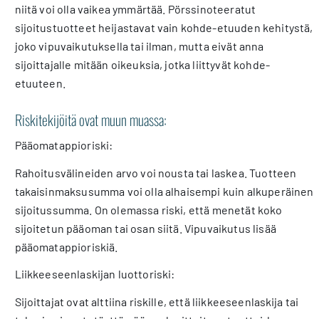
niitä voi olla vaikea ymmärtää. Pörssinoteeratut
sijoitustuotteet heijastavat vain kohde-etuuden kehitystä,
joko vipuvaikutuksella tai ilman, mutta eivät anna
sijoittajalle mitään oikeuksia, jotka liittyvät kohde-
etuuteen.
Riskitekijöitä ovat muun muassa:
Pääomatappioriski:
Rahoitusvälineiden arvo voi nousta tai laskea. Tuotteen
takaisinmaksusumma voi olla alhaisempi kuin alkuperäinen
sijoitussumma. On olemassa riski, että menetät koko
sijoitetun pääoman tai osan siitä. Vipuvaikutus lisää
pääomatappioriskiä.
Liikkeeseenlaskijan luottoriski:
Sijoittajat ovat alttiina riskille, että liikkeeseenlaskija tai