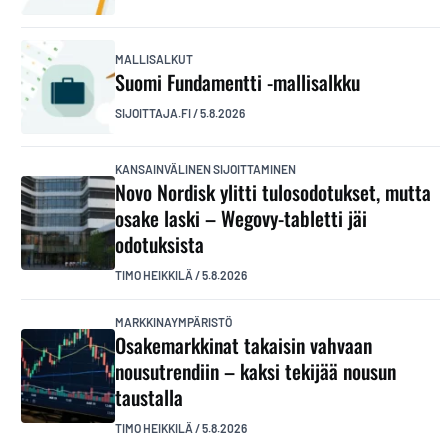
MALLISALKUT
Suomi Fundamentti -mallisalkku
SIJOITTAJA.FI
/
5.8.2026
KANSAINVÄLINEN SIJOITTAMINEN
Novo Nordisk ylitti tulosodotukset, mutta
osake laski – Wegovy-tabletti jäi
odotuksista
TIMO HEIKKILÄ
/
5.8.2026
MARKKINAYMPÄRISTÖ
Osakemarkkinat takaisin vahvaan
nousutrendiin – kaksi tekijää nousun
taustalla
TIMO HEIKKILÄ
/
5.8.2026