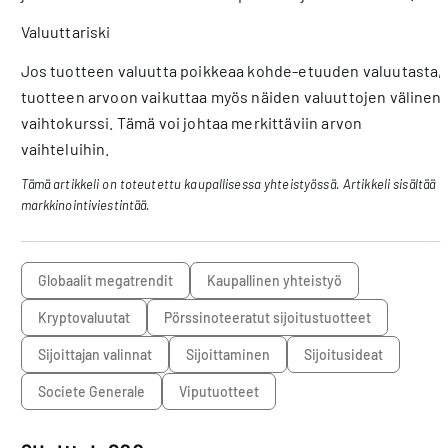
Valuuttariski
Jos tuotteen valuutta poikkeaa kohde-etuuden valuutasta,
tuotteen arvoon vaikuttaa myös näiden valuuttojen välinen
vaihtokurssi. Tämä voi johtaa merkittäviin arvon
vaihteluihin.
Tämä artikkeli on toteutettu kaupallisessa yhteistyössä. Artikkeli sisältää
markkinointiviestintää.
Globaalit megatrendit
Kaupallinen yhteistyö
kryptovaluutat
pörssinoteeratut sijoitustuotteet
sijoittajan valinnat
sijoittaminen
sijoitusideat
Societe Generale
viputuotteet