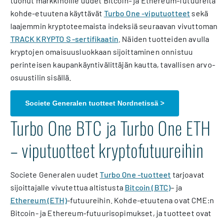
tuonut markkinoille uudet Bitcoin- ja Ethereum-futuureita
kohde-etuutena käyttävät
Turbo One -viputuotteet
sekä
laajemmin kryptoteemaista indeksiä seuraavan vivuttoman
TRACK KRYPTO S -sertifikaatin
. Näiden tuotteiden avulla
kryptojen omaisuusluokkaan sijoittaminen onnistuu
perinteisen kaupankäyntivälittäjän kautta, tavallisen arvo-
osuustilin sisällä.
Societe Generalen tuotteet Nordnetissä >
Turbo One BTC ja Turbo One ETH
– viputuotteet kryptofutuureihin
Societe Generalen uudet
Turbo One -tuotteet
tarjoavat
sijoittajalle vivutettua altistusta
Bitcoin (BTC)
– ja
Ethereum (ETH)
-futuureihin. Kohde-etuutena ovat CME:n
Bitcoin- ja Ethereum-futuurisopimukset, ja tuotteet ovat