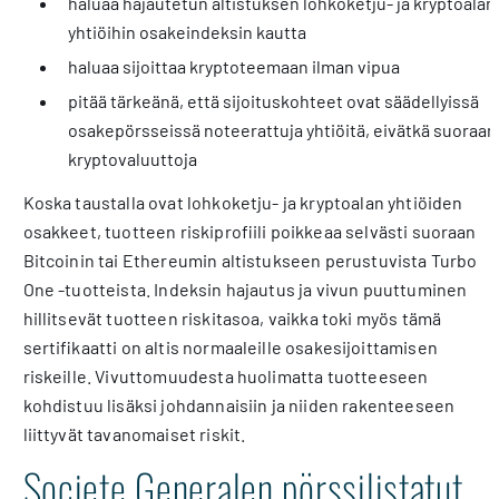
haluaa hajautetun altistuksen lohkoketju- ja kryptoalan
yhtiöihin osakeindeksin kautta
haluaa sijoittaa kryptoteemaan ilman vipua
pitää tärkeänä, että sijoituskohteet ovat säädellyissä
osakepörsseissä noteerattuja yhtiöitä, eivätkä suoraan
kryptovaluuttoja
Koska taustalla ovat lohkoketju- ja kryptoalan yhtiöiden
osakkeet, tuotteen riskiprofiili poikkeaa selvästi suoraan
Bitcoinin tai Ethereumin altistukseen perustuvista Turbo
One -tuotteista. Indeksin hajautus ja vivun puuttuminen
hillitsevät tuotteen riskitasoa, vaikka toki myös tämä
sertifikaatti on altis normaaleille osakesijoittamisen
riskeille. Vivuttomuudesta huolimatta tuotteeseen
kohdistuu lisäksi johdannaisiin ja niiden rakenteeseen
liittyvät tavanomaiset riskit.
Societe Generalen pörssilistatut