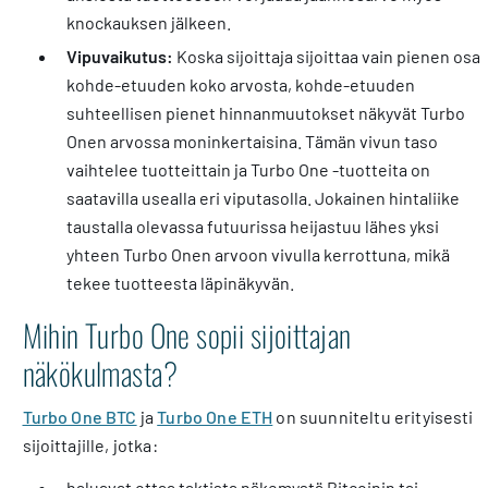
knockauksen jälkeen.
Vipuvaikutus:
Koska sijoittaja sijoittaa vain pienen osa
kohde-etuuden koko arvosta, kohde-etuuden
suhteellisen pienet hinnanmuutokset näkyvät Turbo
Onen arvossa moninkertaisina. Tämän vivun taso
vaihtelee tuotteittain ja Turbo One -tuotteita on
saatavilla usealla eri viputasolla. Jokainen hintaliike
taustalla olevassa futuurissa heijastuu lähes yksi
yhteen Turbo Onen arvoon vivulla kerrottuna, mikä
tekee tuotteesta läpinäkyvän.
Mihin Turbo One sopii sijoittajan
näkökulmasta?
Turbo One BTC
ja
Turbo One ETH
on suunniteltu erityisesti
sijoittajille, jotka:
haluavat ottaa taktista näkemystä Bitcoinin tai