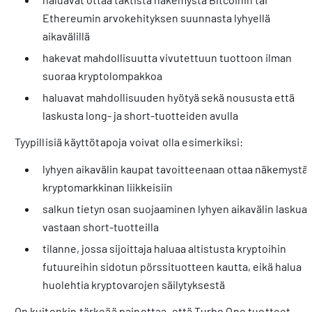
Ethereumin arvokehityksen suunnasta lyhyellä
aikavälillä
hakevat mahdollisuutta vivutettuun tuottoon ilman
suoraa kryptolompakkoa
haluavat mahdollisuuden hyötyä sekä noususta että
laskusta long- ja short-tuotteiden avulla
Tyypillisiä käyttötapoja voivat olla esimerkiksi:
lyhyen aikavälin kaupat tavoitteenaan ottaa näkemystä
kryptomarkkinan liikkeisiin
salkun tietyn osan suojaaminen lyhyen aikavälin laskua
vastaan short-tuotteilla
tilanne, jossa sijoittaja haluaa altistusta kryptoihin
futuureihin sidotun pörssituotteen kautta, eikä halua
huolehtia kryptovarojen säilytyksestä
On kuitenkin tärkeää painottaa, että Turbo One tuotteet