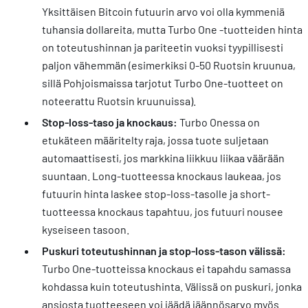
Yksittäisen Bitcoin futuurin arvo voi olla kymmeniä
tuhansia dollareita, mutta Turbo One -tuotteiden hinta
on toteutushinnan ja pariteetin vuoksi tyypillisesti
paljon vähemmän (esimerkiksi 0-50 Ruotsin kruunua,
sillä Pohjoismaissa tarjotut Turbo One-tuotteet on
noteerattu Ruotsin kruunuissa).
Stop-loss-taso ja knockaus:
Turbo Onessa on
etukäteen määritelty raja, jossa tuote suljetaan
automaattisesti, jos markkina liikkuu liikaa väärään
suuntaan. Long-tuotteessa knockaus laukeaa, jos
futuurin hinta laskee stop-loss-tasolle ja short-
tuotteessa knockaus tapahtuu, jos futuuri nousee
kyseiseen tasoon.
Puskuri toteutushinnan ja stop-loss-tason välissä:
Turbo One-tuotteissa knockaus ei tapahdu samassa
kohdassa kuin toteutushinta. Välissä on puskuri, jonka
ansiosta tuotteeseen voi jäädä jäännösarvo myös