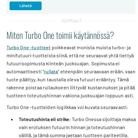
Sijoittaja.fi
Miten Turbo One toimii käytännössä?
Turbo One -tuotteet
poikkeavat monista muista turbo- ja
minifutuuri-tuotteista siinä, että ne seuraavat yhtä tiettyä
futuurisopimusta kiinteän juoksuajan. Sopimusta ei
automaattisesti “
rullata
” eteenpäin seuraavaan erään, vaan
tuote päättyy, kun taustalla oleva futuuri erääntyy. Tämä
rakenne poistaa rullaukseen liittyvät kustannukset ja pitää
tuotteen toteutushinnan vakiona juoksuajan loppuun asti.
Turbo One -tuotteiden logiikkaa voi kuvata seuraavasti:
Toteutushinta eli strike:
Turbo Onessa sijoittaja maksa
vain erotuksen futuurin hinnan ja toteutushinnan
välillä, ja tämä summa jaetaan tuotteen pariteetilla.