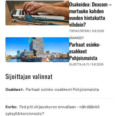
Osakeidea: Dexcom –
murtuuko kahden
vuoden hintakatto
vihdoin?
TOPIAS PÄTÄRI /
6.8.2026
OSAKKEET
Parhaat osinko-
osakkeet
Pohjoismaista
SIJOITTAJA.FI /
5.8.2026
Sijoittajan valinnat
osakkeet:
Parhaat osinko-osakkeet Pohjoismaista
korko:
Fed piti ohjauskoron ennallaan – nähdäänkö
syksyllä koronnosto?