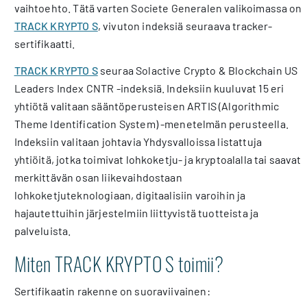
vaihtoehto. Tätä varten Societe Generalen valikoimassa on
TRACK KRYPTO S
, vivuton indeksiä seuraava tracker-
sertifikaatti.
TRACK KRYPTO S
seuraa Solactive Crypto & Blockchain US
Leaders Index CNTR -indeksiä. Indeksiin kuuluvat 15 eri
yhtiötä valitaan sääntöperusteisen ARTIS (Algorithmic
Theme Identification System) -menetelmän perusteella.
Indeksiin valitaan johtavia Yhdysvalloissa listattuja
yhtiöitä, jotka toimivat lohkoketju- ja kryptoalalla tai saavat
merkittävän osan liikevaihdostaan
lohkoketjuteknologiaan, digitaalisiin varoihin ja
hajautettuihin järjestelmiin liittyvistä tuotteista ja
palveluista.
Miten TRACK KRYPTO S toimii?
Sertifikaatin rakenne on suoraviivainen: