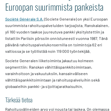
Euroopan suurimmista pankeista
Société Générale S.A.
(Societe Generale) on yksi Euroopan
suurimmista rahoituspalveluiden tarjoajista. Ranskalainen,
yli 160 vuoden taakse juureutuva pankki yksityistettiin ja
listattiin Pariisin pörssiin onnistuneesti vuonna 1987. Tänä
päivänä rahoituspalvelukonsernilla on toimintoja 62 eri
valtiossa ja se työllistää noin 119 000 työntekijää.
Societe Generalen liiketoiminta jakautuu kolmeen
segmenttiin: Ranskan vähittäispankkitoimintaan,
varainhoitoon ja vakuutuksiin, kansainväliseen
vähittäispankkitoimintaan ja rahoituspalveluihin sekä
globaaleihin pankki- ja sijoittajaratkaisuihin.
Tärkeää tietoa
Rahoitusvälineiden arvo voi nousta tai laskea. On olemassa