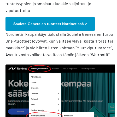
tuotetyyppien ja omaisuusluokkien sijoitus- ja
viputuotteita.
Societe Generalen tuotteet Nordnetissä >
Nordnetin kaupankäyntialustalla Societe Generalen Turbo
One -tuotteet löytyvät, kun valitsee ylävalikosta ”Pörssit ja
markkinat” ja vie hiiren listan kohtaan ”Muut viputuotteet”.
Avautuvasta valikosta valitaan tämän jälkeen ”Warrantit”.