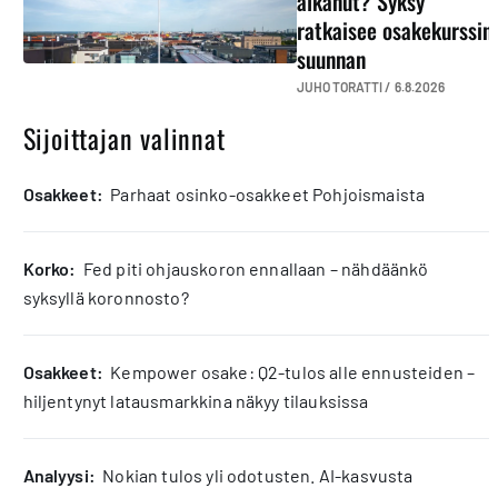
alkanut? Syksy
ratkaisee osakekurssin
suunnan
JUHO TORATTI /
6.8.2026
Sijoittajan valinnat
osakkeet:
Parhaat osinko-osakkeet Pohjoismaista
korko:
Fed piti ohjauskoron ennallaan – nähdäänkö
syksyllä koronnosto?
osakkeet:
Kempower osake: Q2-tulos alle ennusteiden –
hiljentynyt latausmarkkina näkyy tilauksissa
analyysi:
Nokian tulos yli odotusten. AI-kasvusta