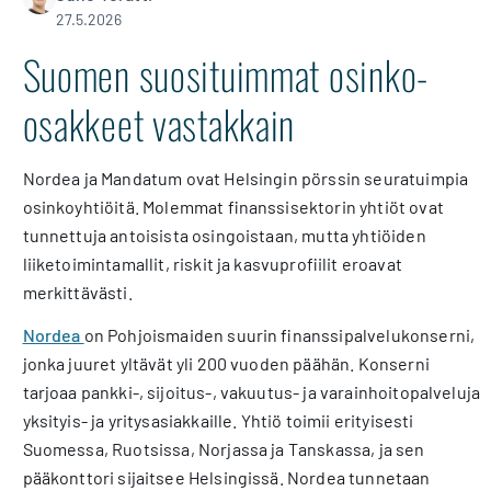
27.5.2026
Suomen suosituimmat osinko-
osakkeet vastakkain
Nordea ja Mandatum ovat Helsingin pörssin seuratuimpia
osinkoyhtiöitä. Molemmat finanssisektorin yhtiöt ovat
tunnettuja antoisista osingoistaan, mutta yhtiöiden
liiketoimintamallit, riskit ja kasvuprofiilit eroavat
merkittävästi.
Nordea
on Pohjoismaiden suurin finanssipalvelukonserni,
jonka juuret yltävät yli 200 vuoden päähän. Konserni
tarjoaa pankki-, sijoitus-, vakuutus- ja varainhoitopalveluja
yksityis- ja yritysasiakkaille. Yhtiö toimii erityisesti
Suomessa, Ruotsissa, Norjassa ja Tanskassa, ja sen
pääkonttori sijaitsee Helsingissä. Nordea tunnetaan