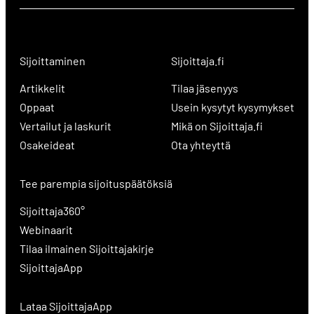
Sijoittaminen
Sijoittaja.fi
Artikkelit
Tilaa jäsenyys
Oppaat
Usein kysytyt kysymykset
Vertailut ja laskurit
Mikä on Sijoittaja.fi
Osakeideat
Ota yhteyttä
Tee parempia sijoituspäätöksiä
Sijoittaja360°
Webinaarit
Tilaa ilmainen Sijoittajakirje
SijoittajaApp
Lataa SijoittajaApp