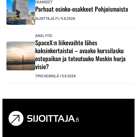
OSAKKEET
Parhaat osinko-osakkeet Pohjoismaista
SIJOITTAJA.FI
/
5.8.2026
ANALYYSI
SpaceX:n liikevaihto lähes
kaksinkertaistui – avaako kurssilasku
ostopaikan ja toteutuuko Muskin hurja
visio?
TIMO HEIKKILÄ
/
5.8.2026