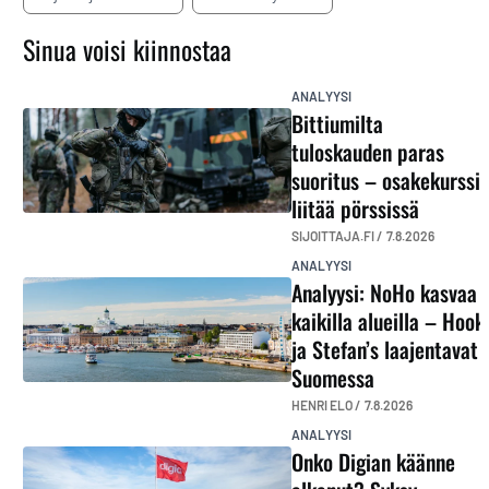
Sinua voisi kiinnostaa
ANALYYSI
Bittiumilta
tuloskauden paras
suoritus – osakekurssi
liitää pörssissä
SIJOITTAJA.FI /
7.8.2026
ANALYYSI
Analyysi: NoHo kasvaa
kaikilla alueilla – Hook
ja Stefan’s laajentavat
Suomessa
HENRI ELO /
7.8.2026
ANALYYSI
Onko Digian käänne