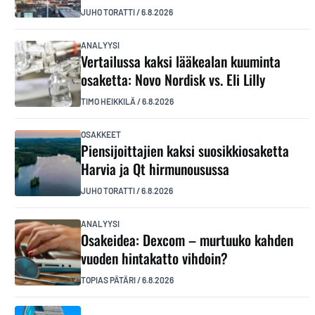
JUHO TORATTI
/
6.8.2026
ANALYYSI
Vertailussa kaksi lääkealan kuuminta
osaketta: Novo Nordisk vs. Eli Lilly
TIMO HEIKKILÄ
/
6.8.2026
OSAKKEET
Piensijoittajien kaksi suosikkiosaketta
Harvia ja Qt hirmunousussa
JUHO TORATTI
/
6.8.2026
ANALYYSI
Osakeidea: Dexcom – murtuuko kahden
vuoden hintakatto vihdoin?
TOPIAS PÄTÄRI
/
6.8.2026