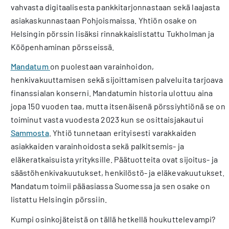
vahvasta digitaalisesta pankkitarjonnastaan sekä laajasta
asiakaskunnastaan Pohjoismaissa. Yhtiön osake on
Helsingin pörssin lisäksi rinnakkaislistattu Tukholman ja
Kööpenhaminan pörsseissä.
Mandatum
on puolestaan varainhoidon,
henkivakuuttamisen sekä sijoittamisen palveluita tarjoava
finanssialan konserni. Mandatumin historia ulottuu aina
jopa 150 vuoden taa, mutta itsenäisenä pörssiyhtiönä se on
toiminut vasta vuodesta 2023 kun se osittaisjakautui
Sammosta
. Yhtiö tunnetaan erityisesti varakkaiden
asiakkaiden varainhoidosta sekä palkitsemis- ja
eläkeratkaisuista yrityksille. Päätuotteita ovat sijoitus- ja
säästöhenkivakuutukset, henkilöstö- ja eläkevakuutukset.
Mandatum toimii pääasiassa Suomessa ja sen osake on
listattu Helsingin pörssiin.
Kumpi osinkojäteistä on tällä hetkellä houkuttelevampi?