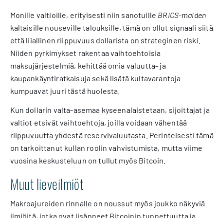
Monille valtioille, erityisesti niin sanotuille
BRICS-maiden
kaltaisille nouseville talouksille, tämä on ollut signaali siitä,
että liiallinen riippuvuus dollarista on strateginen riski.
Niiden pyrkimykset rakentaa vaihtoehtoisia
maksujärjestelmiä, kehittää omia valuutta- ja
kaupankäyntiratkaisuja sekä lisätä kultavarantoja
kumpuavat juuri tästä huolesta.
Kun dollarin valta-asemaa kyseenalaistetaan, sijoittajat ja
valtiot etsivät vaihtoehtoja, joilla voidaan vähentää
riippuvuutta yhdestä reservivaluutasta. Perinteisesti tämä
on tarkoittanut kullan roolin vahvistumista, mutta viime
vuosina keskusteluun on tullut myös Bitcoin.
Muut lieveilmiöt
Makroajureiden rinnalle on noussut myös joukko näkyviä
ilmiöitä, jotka ovat lisänneet Bitcoinin tunnettuutta ja