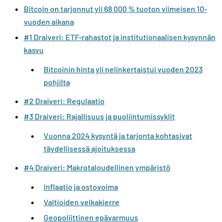
Bitcoin on tarjonnut yli 68 000 % tuoton viimeisen 10-
vuoden aikana
#1 Draiveri: ETF-rahastot ja institutionaalisen kysynnän
kasvu
Bitcoinin hinta yli nelinkertaistui vuoden 2023
pohjilta
#2 Draiveri: Regulaatio
#3 Draiveri: Rajallisuus ja puoliintumissyklit
Vuonna 2024 kysyntä ja tarjonta kohtasivat
täydellisessä ajoituksessa
#4 Draiveri: Makrotaloudellinen ympäristö
Inflaatio ja ostovoima
Valtioiden velkakierre
Geopoliittinen epävarmuus