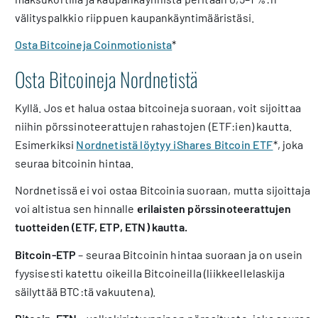
välityspalkkio riippuen kaupankäyntimääristäsi.
Osta Bitcoineja Coinmotionista
*
Osta Bitcoineja Nordnetistä
Kyllä. Jos et halua ostaa bitcoineja suoraan, voit sijoittaa
niihin pörssinoteerattujen rahastojen (ETF:ien) kautta.
Esimerkiksi
Nordnetistä löytyy iShares Bitcoin ETF
*, joka
seuraa bitcoinin hintaa.
Nordnetissä ei voi ostaa Bitcoinia suoraan, mutta sijoittaja
voi altistua sen hinnalle
erilaisten pörssinoteerattujen
tuotteiden (ETF, ETP, ETN) kautta.
Bitcoin-ETP
– seuraa Bitcoinin hintaa suoraan ja on usein
fyysisesti katettu oikeilla Bitcoineilla (liikkeellelaskija
säilyttää BTC:tä vakuutena).