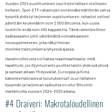
Vuoden 2024 puolittuminen osui historiallisen otolliseen
hetkeen. Spot-ETF-rahastojen ennennäkemättömän vahva
kysyntä yhdistyi tarjonnan supistumiseen: rahastot ostivat
päivittäin keskimäärin noin 2 500 Bitcoinia, kun uusia
louhittiin enää noin 450 kappaletta. Tämä rakenteellinen
epätasapaino johti väistämättä voimakkaaseen
nousupaineeseen, joka näkyi hinnan
moninkertaistumisena lyhyessä ajassa.
Havainnollistusta voi hakea reaalimaailmasta: mitä
tapahtuisi, jos öljyntuotanto puolitettaisiin yhdessä yössä
ja samaan aikaan Yhdysvallat, Eurooppa ja Kiina
kaksinkertaistaisivat kulutuksensa? Juuri tällainen
kysynnän ja tarjonnan epäsuhta on ollut Bitcoinin
markkinoilla vuosien 2024–2025 aikana.
#4 Draiveri: Makrotaloudellinen