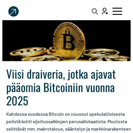
Sijoittaja.fi
Tee
parempia
sijoituspäätöksiä
Viisi draiveria, jotka ajavat
pääomia Bitcoiniin vuonna
2025
Kahdessa vuodessa Bitcoin on noussut spekulatiivisesta
pelistä kohti sijoitussalkkujen perusallokaatiota. Muutosta
selittävät mm. makrotalous, sääntelyn ja markkinarakenteen