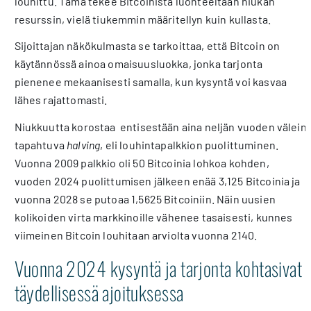
louhittu. Tämä tekee Bitcoinista luonteeltaan niukan
resurssin, vielä tiukemmin määritellyn kuin kullasta.
Sijoittajan näkökulmasta se tarkoittaa, että Bitcoin on
käytännössä ainoa omaisuusluokka, jonka tarjonta
pienenee mekaanisesti samalla, kun kysyntä voi kasvaa
lähes rajattomasti.
Niukkuutta korostaa entisestään aina neljän vuoden välein
tapahtuva
halving
, eli louhintapalkkion puolittuminen.
Vuonna 2009 palkkio oli 50 Bitcoinia lohkoa kohden,
vuoden 2024 puolittumisen jälkeen enää 3,125 Bitcoinia ja
vuonna 2028 se putoaa 1,5625 Bitcoiniin. Näin uusien
kolikoiden virta markkinoille vähenee tasaisesti, kunnes
viimeinen Bitcoin louhitaan arviolta vuonna 2140.
Vuonna 2024 kysyntä ja tarjonta kohtasivat
täydellisessä ajoituksessa