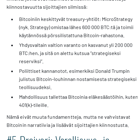
kiinnostavuutta sijoittajien silmissä:
Bitcoiniin keskittyvät treasury-yhtiöt: MicroStrategy
(nyk. Strategy) omistaa lähes 600 000 BTC:tä ja toimii
käytännössä pörssilistattuna Bitcoin-rahastona.
Yhdysvaltain valtion varanto on kasvanut yli 200 000
BTC:hen, ja sitä on alettu kutsua “strategiseksi
reserviksi”.
Poliittiset kannanotot, esimerkiksi Donald Trumpin
julistus Bitcoin-louhinnan nostamisesta strategiseksi
teollisuudeksi.
Mahdollisuus tallettaa Bitcoinia eläkesäästöihin, kuten
401(k)-tileille.
Nämä eivät muuta fundamentteja, mutta ne vahvistavat
Bitcoinin narratiivia ja lisäävät sijoittajien kiinnostusta.