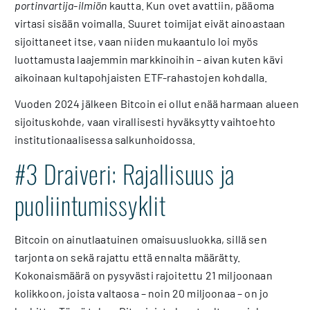
portinvartija-ilmiön
kautta. Kun ovet avattiin, pääoma
virtasi sisään voimalla. Suuret toimijat eivät ainoastaan
sijoittaneet itse, vaan niiden mukaantulo loi myös
luottamusta laajemmin markkinoihin – aivan kuten kävi
aikoinaan kultapohjaisten ETF-rahastojen kohdalla.
Vuoden 2024 jälkeen Bitcoin ei ollut enää harmaan alueen
sijoituskohde, vaan virallisesti hyväksytty vaihtoehto
institutionaalisessa salkunhoidossa.
#3 Draiveri: Rajallisuus ja
puoliintumissyklit
Bitcoin on ainutlaatuinen omaisuusluokka, sillä sen
tarjonta on sekä rajattu että ennalta määrätty.
Kokonaismäärä on pysyvästi rajoitettu 21 miljoonaan
kolikkoon, joista valtaosa – noin 20 miljoonaa – on jo