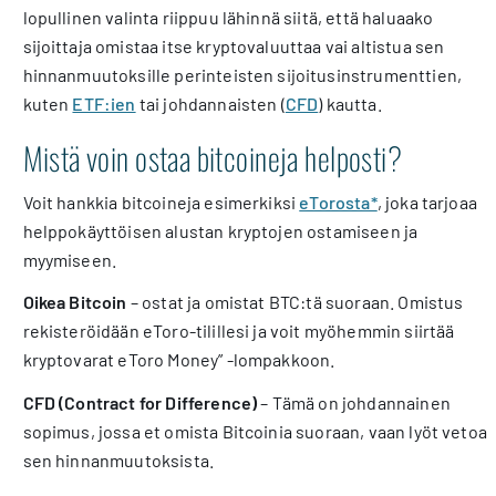
lopullinen valinta riippuu lähinnä siitä, että haluaako
sijoittaja omistaa itse kryptovaluuttaa vai altistua sen
hinnanmuutoksille perinteisten sijoitusinstrumenttien,
kuten
ETF:ien
tai johdannaisten (
CFD
) kautta.
Mistä voin ostaa bitcoineja helposti?
Voit hankkia bitcoineja esimerkiksi
eTorosta*
, joka tarjoaa
helppokäyttöisen alustan kryptojen ostamiseen ja
myymiseen.
Oikea Bitcoin
– ostat ja omistat BTC:tä suoraan. Omistus
rekisteröidään eToro-tilillesi ja voit myöhemmin siirtää
kryptovarat eToro Money” -lompakkoon.
CFD (Contract for Difference)
– Tämä on johdannainen
sopimus, jossa et omista Bitcoinia suoraan, vaan lyöt vetoa
sen hinnanmuutoksista.