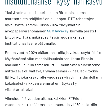
institutionaalisen kysynnän kasvu
Yksi ylivoimaisesti suurimmista Bitcoinin asemaa
muuttaneista tekijöistä on ollut spot-ETF-rahastojen
hyväksyntä. Tammikuussa 2024 Yhdysvaltain
arvopaperiviranomainen
SEC hyväksyi
kerralla peräti 11
Bitcoin-ETF:ää, mikä avasi täysin uuden kanavan
institutionaaliselle pääomalle.
Ennen vuotta 2024 eläkerahastoilla ja vakuutusyhtiöillä ei
käytännössä ollut mahdollisuuksia osallistua Bitcoin-
markkinoille. Kun tämä muuttui – muutoksen aiheuttama
mittakaava oli valtava. Hyvänä esimerkkinä BlackRockin
IBIT-ETF, joka kasvoi alle vuodessa yli 70 miljardin dollarin
kokoiseksi – rikkoen aiemmat ennätykset yli
viisinkertaiseksi.
Viimeisen 1,5 vuoden aikana, kaikkien ETF:ien
yhteenlaskettu pääoma on kasvanut jo yli 150 miljardiin