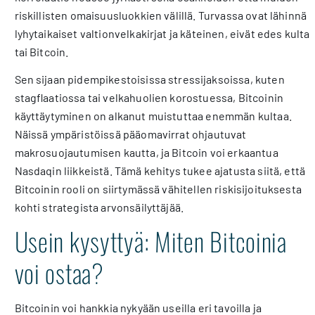
riskillisten omaisuusluokkien välillä. Turvassa ovat lähinnä
lyhytaikaiset valtionvelkakirjat ja käteinen, eivät edes kulta
tai Bitcoin.
Sen sijaan pidempikestoisissa stressijaksoissa, kuten
stagflaatiossa tai velkahuolien korostuessa, Bitcoinin
käyttäytyminen on alkanut muistuttaa enemmän kultaa.
Näissä ympäristöissä pääomavirrat ohjautuvat
makrosuojautumisen kautta, ja Bitcoin voi erkaantua
Nasdaqin liikkeistä. Tämä kehitys tukee ajatusta siitä, että
Bitcoinin rooli on siirtymässä vähitellen riskisijoituksesta
kohti strategista arvonsäilyttäjää.
Usein kysyttyä: Miten Bitcoinia
voi ostaa?
Bitcoinin voi hankkia nykyään useilla eri tavoilla ja