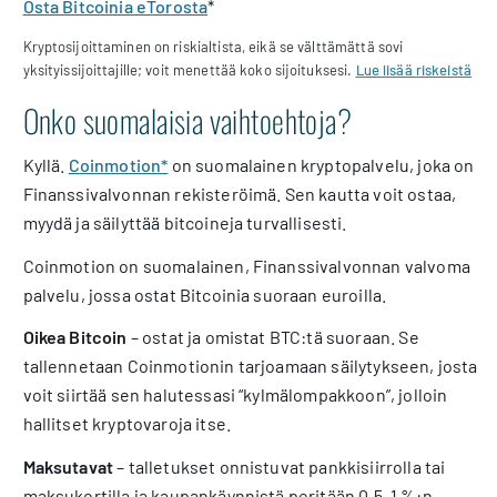
Osta Bitcoinia eTorosta
*
Kryptosijoittaminen on riskialtista, eikä se välttämättä sovi
yksityissijoittajille; voit menettää koko sijoituksesi.
Lue lisää riskeistä
Onko suomalaisia vaihtoehtoja?
Kyllä.
Coinmotion*
on suomalainen kryptopalvelu, joka on
Finanssivalvonnan rekisteröimä. Sen kautta voit ostaa,
myydä ja säilyttää bitcoineja turvallisesti.
Coinmotion on suomalainen, Finanssivalvonnan valvoma
palvelu, jossa ostat Bitcoinia suoraan euroilla.
Oikea Bitcoin
– ostat ja omistat BTC:tä suoraan. Se
tallennetaan Coinmotionin tarjoamaan säilytykseen, josta
voit siirtää sen halutessasi “kylmälompakkoon”, jolloin
hallitset kryptovaroja itse.
Maksutavat
– talletukset onnistuvat pankkisiirrolla tai
maksukortilla ja kaupankäynnistä peritään 0,5–1 %:n