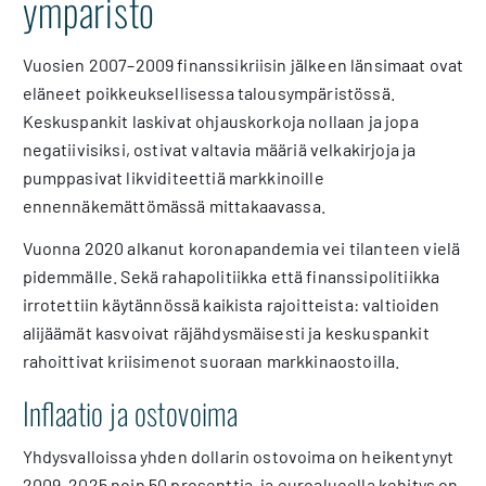
ympäristö
Vuosien 2007–2009 finanssikriisin jälkeen länsimaat ovat
eläneet poikkeuksellisessa talousympäristössä.
Keskuspankit laskivat ohjauskorkoja nollaan ja jopa
negatiivisiksi, ostivat valtavia määriä velkakirjoja ja
pumppasivat likviditeettiä markkinoille
ennennäkemättömässä mittakaavassa.
Vuonna 2020 alkanut koronapandemia vei tilanteen vielä
pidemmälle. Sekä rahapolitiikka että finanssipolitiikka
irrotettiin käytännössä kaikista rajoitteista: valtioiden
alijäämät kasvoivat räjähdysmäisesti ja keskuspankit
rahoittivat kriisimenot suoraan markkinaostoilla.
Inflaatio ja ostovoima
Yhdysvalloissa yhden dollarin ostovoima on heikentynyt
2009–2025 noin 50 prosenttia, ja euroalueella kehitys on