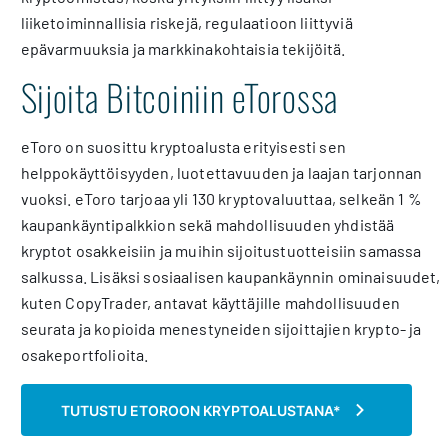
liiketoiminnallisia riskejä, regulaatioon liittyviä
epävarmuuksia ja markkinakohtaisia tekijöitä.
Sijoita Bitcoiniin eTorossa
eToro on suosittu kryptoalusta erityisesti sen
helppokäyttöisyyden, luotettavuuden ja laajan tarjonnan
vuoksi. eToro tarjoaa yli 130 kryptovaluuttaa, selkeän 1 %
kaupankäyntipalkkion sekä mahdollisuuden yhdistää
kryptot osakkeisiin ja muihin sijoitustuotteisiin samassa
salkussa. Lisäksi sosiaalisen kaupankäynnin ominaisuudet,
kuten CopyTrader, antavat käyttäjille mahdollisuuden
seurata ja kopioida menestyneiden sijoittajien krypto- ja
osakeportfolioita.
TUTUSTU ETOROON KRYPTOALUSTANA*