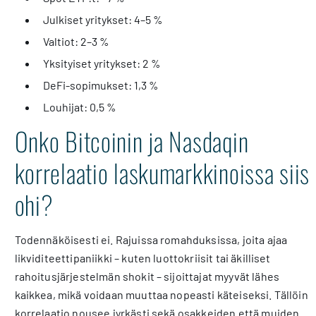
Julkiset yritykset: 4–5 %
Valtiot: 2–3 %
Yksityiset yritykset: 2 %
DeFi-sopimukset: 1,3 %
Louhijat: 0,5 %
Onko Bitcoinin ja Nasdaqin
korrelaatio laskumarkkinoissa siis
ohi?
Todennäköisesti ei. Rajuissa romahduksissa, joita ajaa
likviditeettipaniikki – kuten luottokriisit tai äkilliset
rahoitusjärjestelmän shokit – sijoittajat myyvät lähes
kaikkea, mikä voidaan muuttaa nopeasti käteiseksi. Tällöin
korrelaatio nousee jyrkästi sekä osakkeiden että muiden