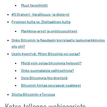
Muut lieveilmiöt
#5 Draiveri: Varallisuus- ja digierot
Fyysinen kulta vs. Digitaalinen kulta
Markkina-arvot ja omistussuhteet
Onko Bitcoinin ja Nasdaqin korrelaatio laskumarkkinoissa
siis ohi?
Usein kysyttyä: Miten Bitcoinia voi ostaa?
Mistä voin ostaa bitcoineja helposti?
Onko suomalaisia vaihtoehtoja?
Osta Bitcoineja Nordnetistä
Bitcoinin hintaa seuraavat osakkeet
Sijoita Bitcoiniin eTorossa
Katso tallenne webinaarista