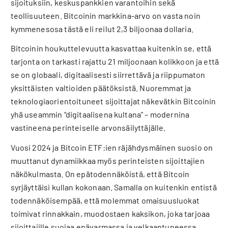
sijoituksiin, keskuspankkien varantoihin sekä
teollisuuteen. Bitcoinin markkina-arvo on vasta noin
kymmenesosa tästä eli reilut 2,3 biljoonaa dollaria.
Bitcoinin houkuttelevuutta kasvattaa kuitenkin se, että
tarjonta on tarkasti rajattu 21 miljoonaan kolikkoon ja että
se on globaali, digitaalisesti siirrettävä ja riippumaton
yksittäisten valtioiden päätöksistä. Nuoremmat ja
teknologiaorientoituneet sijoittajat näkevätkin Bitcoinin
yhä useammin “digitaalisena kultana” – modernina
vastineena perinteiselle arvonsäilyttäjälle.
Vuosi 2024 ja Bitcoin ETF:ien räjähdysmäinen suosio on
muuttanut dynamiikkaa myös perinteisten sijoittajien
näkökulmasta. On epätodennäköistä, että Bitcoin
syrjäyttäisi kullan kokonaan. Samalla on kuitenkin entistä
todennäköisempää, että molemmat omaisuusluokat
toimivat rinnakkain, muodostaen kaksikon, joka tarjoaa
sijoittajille suojaa epävarmassa ja velkaantuneessa