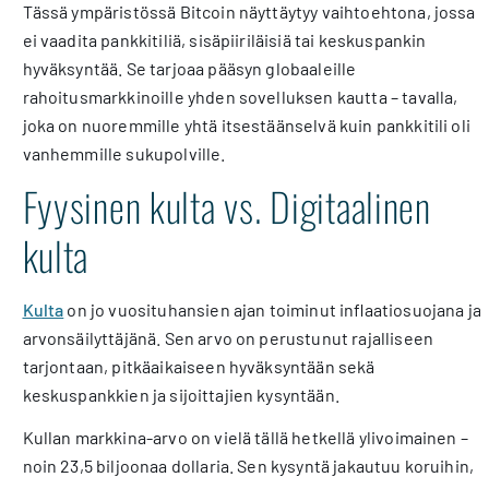
Tässä ympäristössä Bitcoin näyttäytyy vaihtoehtona, jossa
ei vaadita pankkitiliä, sisäpiiriläisiä tai keskuspankin
hyväksyntää. Se tarjoaa pääsyn globaaleille
rahoitusmarkkinoille yhden sovelluksen kautta – tavalla,
joka on nuoremmille yhtä itsestäänselvä kuin pankkitili oli
vanhemmille sukupolville.
Fyysinen kulta vs. Digitaalinen
kulta
Kulta
on jo vuosituhansien ajan toiminut inflaatiosuojana ja
arvonsäilyttäjänä. Sen arvo on perustunut rajalliseen
tarjontaan, pitkäaikaiseen hyväksyntään sekä
keskuspankkien ja sijoittajien kysyntään.
Kullan markkina-arvo on vielä tällä hetkellä ylivoimainen –
noin 23,5 biljoonaa dollaria. Sen kysyntä jakautuu koruihin,