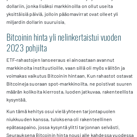
dollariin, jonka lisäksi markkinoilla on ollut useita
yksittäisiä päiviä, jolloin pääomavirrat ovat olleet yli
miljardin dollarin suuruisia.
Bitcoinin hinta yli nelinkertaistui vuoden
2023 pohjilta
ETF-rahastojen lanseeraus ei ainoastaan avannut
markkinoita instituutioille, vaan sillä oli myös välitön ja
voimakas vaikutus Bitcoinin hintaan. Kun rahastot ostavat
Bitcoineja suoraan spot-markkinoilta, ne poistivat suuren
määrän kolikoita kierrosta, luoden jatkuvaa, rakenteellista
kysyntää.
Kun tämä kehitys osui vielä yhteen tarjontapuolen
niukkuuden kanssa, tuloksena oli rakenteellinen
epätasapaino, jossa kysyntä ylitti tarjonnan selvästi.
Seurauksena Bitcoinin hinta nousi alle kahdessa vuodessa