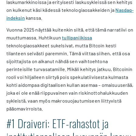
laskumarkkinoissa ja erityisesti laskusykleissä sen kehitys
on kulkenut käsi kädessä teknologiaosakkeiden ja
Nasdaq-
indeksin
kanssa.
Vuonna 2025 näyttää kuitenkin siltä, että tämä narratiivi on
muuttumassa. Huhtikuun
tullipaniikissa
teknologiaosakkeet sukelsivat, mutta Bitcoin kesti
tilanteen selvästi paremmin. Tämä viittaa siihen, että osa
sijoittajista on alkanut nähdä sen vaihtoehtona
perinteisille turvasatamille. Mikäli kehitys jatkuu, Bitcoinin
rooli voi hiljalleen siirtyä pois spekulatiivisesta kulmasta
kohti aidompaa digitaalisen kullan asemaa – omaisuuserää,
joka ei ole enää riippuvainen vain riskinottohalukkuuden
sykleistä, vaan myös makrosuojautumiseen liittyvistä
pääomavirroista.
#1 Draiveri: ETF-rahastot ja