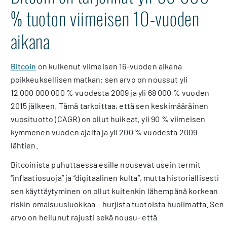
% tuoton viimeisen 10-vuoden
aikana
Bitcoin
on kulkenut viimeisen 16-vuoden aikana
poikkeuksellisen matkan: sen arvo on noussut yli
12 000 000 000 % vuodesta 2009 ja yli 68 000 % vuoden
2015 jälkeen. Tämä tarkoittaa, että sen keskimääräinen
vuosituotto (CAGR) on ollut huikeat, yli 90 % viimeisen
kymmenen vuoden ajalta ja yli 200 % vuodesta 2009
lähtien.
Bitcoinista puhuttaessa esille nousevat usein termit
“inflaatiosuoja” ja “digitaalinen kulta”, mutta historiallisesti
sen käyttäytyminen on ollut kuitenkin lähempänä korkean
riskin omaisuusluokkaa – hurjista tuotoista huolimatta. Sen
arvo on heilunut rajusti sekä nousu- että