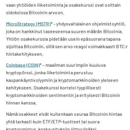
vaan yhtiöiden liiketoiminta ja osakekurssi ovat osittain
sidoksissa Bitcoinin arvoon.
MicroStrategy (MSTR)
* – yhdysvaltalainen ohjelmistoyhtiö,
joka on hankkinut taseeseensa suuren määrän Bitcoinia.
Yhtiön osakekurssia pidetään usein epäsuorana tapana
sijoittaa Bitcoiniin, sillä sen arvo reagoi voimakkaasti BTC:n
hintakehitykseen.
Coinbase (COIN)
* – maailman suurimpiin kuuluva
kryptopörssi, jonka liiketoiminta perustuu
kaupankäyntivolyymiin ja kryptomarkkinoiden yleiseen
kehitykseen. Osakekurssi korreloi tyypillisesti
kryptomarkkinoiden sentimentin ja erityisesti Bitcoinin
hinnan kanssa.
Nämä osakkeet eivät kuitenkaan seuraa Bitcoinin hintaa
yhtä tarkasti kuin ETF/ETP-tuotteet tai suora
kryptoomistus, koska yrityksiin liittyy lisäksi