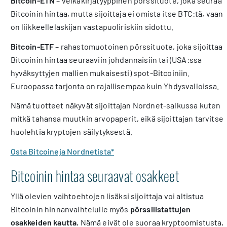
Bitcoin-ETN
– velkakirjatyyppinen pörssituote, joka seuraa
Bitcoinin hintaa, mutta sijoittaja ei omista itse BTC:tä, vaan
on liikkeellelaskijan vastapuoliriskiin sidottu.
Bitcoin-ETF
– rahastomuotoinen pörssituote, joka sijoittaa
Bitcoinin hintaa seuraaviin johdannaisiin tai (USA:ssa
hyväksyttyjen mallien mukaisesti) spot-Bitcoiniin.
Euroopassa tarjonta on rajallisempaa kuin Yhdysvalloissa.
Nämä tuotteet näkyvät sijoittajan Nordnet-salkussa kuten
mitkä tahansa muutkin arvopaperit, eikä sijoittajan tarvitse
huolehtia kryptojen säilytyksestä.
Osta Bitcoineja Nordnetista*
Bitcoinin hintaa seuraavat osakkeet
Yllä olevien vaihtoehtojen lisäksi sijoittaja voi altistua
Bitcoinin hinnanvaihtelulle myös
pörssilistattujen
osakkeiden kautta
.
Nämä eivät ole suoraa kryptoomistusta,