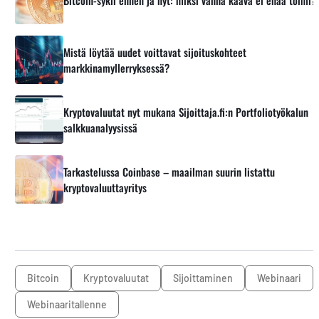
Bitcoin-sykli ennen ja nyt: miksi vanha kaava ei enää toimi?
Mistä löytää uudet voittavat sijoituskohteet
markkinamyllerryksessä?
Kryptovaluutat nyt mukana Sijoittaja.fi:n Portfoliotyökalun
salkkuanalyysissä
Tarkastelussa Coinbase – maailman suurin listattu
kryptovaluuttayritys
Bitcoin
kryptovaluutat
sijoittaminen
webinaari
webinaaritallenne