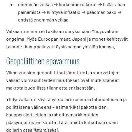
enemmän velkaa → korkeammat korot → lisää rahan
painamista → kiihtyvä inflaatio → pääoman pako →
entistä enemmän velkaa
Velkaantuminen ei tokikaan ole yksinään Yhdysvaltain
ongelma. Myös Euroopan maat, Japani ja monet kehittyvät
taloudet kamppailevat täysin saman yhtälön kanssa.
Geopoliittinen epävarmuus
Viime vuosien geopoliittiset jännitteet ja suurvaltojen
väliset voimasuhteiden muutokset ovat mutkistaneet
makrotaloudellista tilannetta entisestään.
Yhdysvallat on käyttänyt dollarin asemaa taloudellisena ja
poliittisena välineenä – esimerkiksi pakotteiden,
kaupparajoitteiden ja rahoitusmarkkinoiden
pääsyrajoitusten kautta. Tätä ilmiötä kutsutaan usein
dollarin
aseellistamiseksi
.