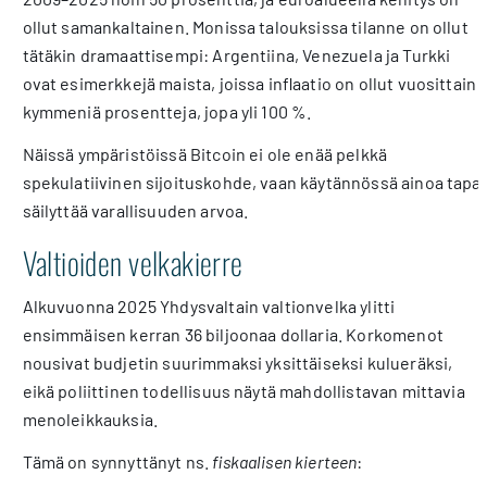
ollut samankaltainen. Monissa talouksissa tilanne on ollut
tätäkin dramaattisempi: Argentiina, Venezuela ja Turkki
ovat esimerkkejä maista, joissa inflaatio on ollut vuosittain
kymmeniä prosentteja, jopa yli 100 %.
Näissä ympäristöissä Bitcoin ei ole enää pelkkä
spekulatiivinen sijoituskohde, vaan käytännössä ainoa tapa
säilyttää varallisuuden arvoa.
Valtioiden velkakierre
Alkuvuonna 2025 Yhdysvaltain valtionvelka ylitti
ensimmäisen kerran 36 biljoonaa dollaria. Korkomenot
nousivat budjetin suurimmaksi yksittäiseksi kulueräksi,
eikä poliittinen todellisuus näytä mahdollistavan mittavia
menoleikkauksia.
Tämä on synnyttänyt ns.
fiskaalisen kierteen
: