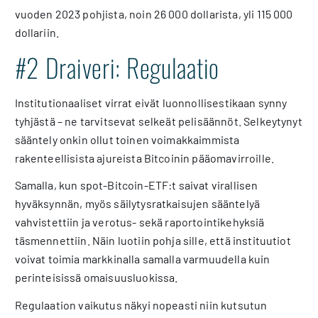
vuoden 2023 pohjista, noin 26 000 dollarista, yli 115 000
dollariin.
#2 Draiveri: Regulaatio
Institutionaaliset virrat eivät luonnollisestikaan synny
tyhjästä – ne tarvitsevat selkeät pelisäännöt. Selkeytynyt
sääntely onkin ollut toinen voimakkaimmista
rakenteellisista ajureista Bitcoinin pääomavirroille.
Samalla, kun spot-Bitcoin-ETF:t saivat virallisen
hyväksynnän, myös säilytysratkaisujen sääntelyä
vahvistettiin ja verotus- sekä raportointikehyksiä
täsmennettiin. Näin luotiin pohja sille, että instituutiot
voivat toimia markkinalla samalla varmuudella kuin
perinteisissä omaisuusluokissa.
Regulaation vaikutus näkyi nopeasti niin kutsutun