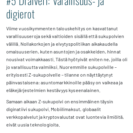
#5 Draiveri: Varallisuus- ja
digierot
Viime vuosikymmenten talouskehitys on kasvattanut
varallisuuseroja sekä valtioiden sisällä että sukupolvien
välillä. Nollakorkojen ja elvytyspolitiikan aikakaudella
omaisuuserien, kuten asuntojen ja osakkeiden, hinnat
nousivat voimakkaasti. Tästä hyötyivät eniten ne, joilla oli
jo varallisuutta valmiiksi. Nuoremmille sukupolville –
erityisesti Z-sukupolvelle – tilanne on näyttäytynyt
päinvastaisena: asuntomarkkinoille pääsy on vaikeaa ja
eläkejärjestelmien kestävyys kyseenalainen.
Samaan aikaan Z-sukupolvi on ensimmäinen täysin
diginatiivi sukupolvi. Mobiilimaksut, globaalit
verkkopalvelut ja kryptovaluutat ovat luontevia ilmiöitä,
eivät uusia teknologioita.