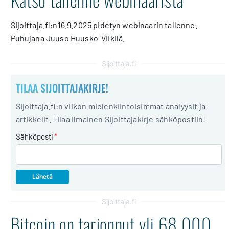
Sijoittaja.fi:n16.9.2025 pidetyn webinaarin tallenne.
Puhujana Juuso Huusko-Viikilä.
Sijoittaja.fi
TILAA SIJOITTAJAKIRJE!
Sijoittaja.fi:n viikon mielenkiintoisimmat analyysit ja
artikkelit. Tilaa ilmainen Sijoittajakirje sähköpostiin!
Sähköposti
*
Sijoittaja.fi
Bitcoin on tarjonnut yli 68 000