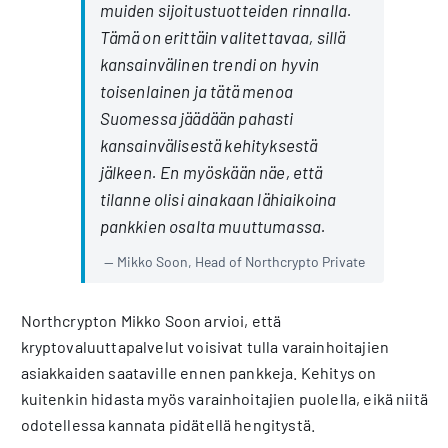
muiden sijoitustuotteiden rinnalla.
Tämä on erittäin valitettavaa, sillä
kansainvälinen trendi on hyvin
toisenlainen ja tätä menoa
Suomessa jäädään pahasti
kansainvälisestä kehityksestä
jälkeen. En myöskään näe, että
tilanne olisi ainakaan lähiaikoina
pankkien osalta muuttumassa.
Mikko Soon, Head of Northcrypto Private
Northcrypton Mikko Soon arvioi, että
kryptovaluuttapalvelut voisivat tulla varainhoitajien
asiakkaiden saataville ennen pankkeja. Kehitys on
kuitenkin hidasta myös varainhoitajien puolella, eikä niitä
odotellessa kannata pidätellä hengitystä.