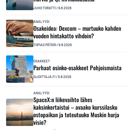
JUHO TORATTI
/
6.8.2026
ANALYYSI
Osakeidea: Dexcom – murtuuko kahden
vuoden hintakatto vihdoin?
TOPIAS PÄTÄRI
/
6.8.2026
OSAKKEET
Parhaat osinko-osakkeet Pohjoismaista
SIJOITTAJA.FI
/
5.8.2026
ANALYYSI
SpaceX:n liikevaihto lähes
kaksinkertaistui – avaako kurssilasku
ostopaikan ja toteutuuko Muskin hurja
visio?