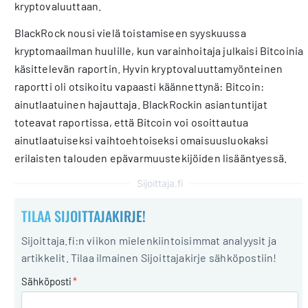
kryptovaluuttaan.
BlackRock nousi vielä toistamiseen syyskuussa
kryptomaailman huulille, kun varainhoitaja julkaisi Bitcoinia
käsittelevän raportin. Hyvin kryptovaluuttamyönteinen
raportti oli otsikoitu vapaasti käännettynä: Bitcoin:
ainutlaatuinen hajauttaja. BlackRockin asiantuntijat
toteavat raportissa, että Bitcoin voi osoittautua
ainutlaatuiseksi vaihtoehtoiseksi omaisuusluokaksi
erilaisten talouden epävarmuustekijöiden lisääntyessä.
Sijoittaja.fi
TILAA SIJOITTAJAKIRJE!
Sijoittaja.fi:n viikon mielenkiintoisimmat analyysit ja
artikkelit. Tilaa ilmainen Sijoittajakirje sähköpostiin!
Sähköposti
*