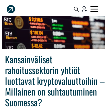
Sijoittaja.fi
Tee
parempia
sijoituspäätöksiä
Kansainväliset
rahoitussektorin yhtiöt
luottavat kryptovaluuttoihin –
Millainen on suhtautuminen
Suomessa?