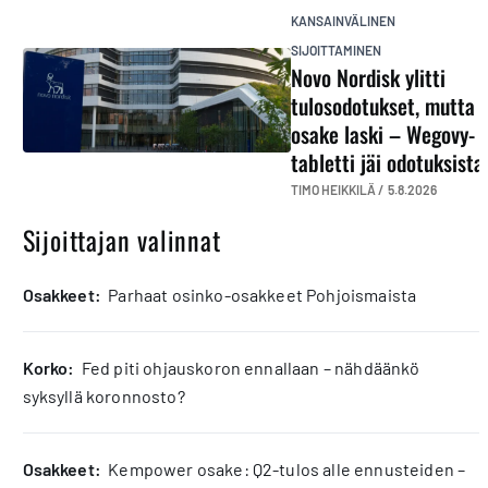
KANSAINVÄLINEN
SIJOITTAMINEN
Novo Nordisk ylitti
tulosodotukset, mutta
osake laski – Wegovy-
tabletti jäi odotuksista
TIMO HEIKKILÄ /
5.8.2026
Sijoittajan valinnat
osakkeet:
Parhaat osinko-osakkeet Pohjoismaista
korko:
Fed piti ohjauskoron ennallaan – nähdäänkö
syksyllä koronnosto?
osakkeet:
Kempower osake: Q2-tulos alle ennusteiden –