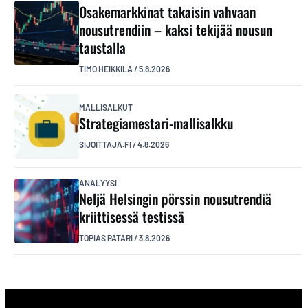
Osakemarkkinat takaisin vahvaan
nousutrendiin – kaksi tekijää nousun
taustalla
TIMO HEIKKILÄ
/
5.8.2026
MALLISALKUT
Strategiamestari-mallisalkku
SIJOITTAJA.FI
/
4.8.2026
ANALYYSI
Neljä Helsingin pörssin nousutrendiä
kriittisessä testissä
TOPIAS PÄTÄRI
/
3.8.2026