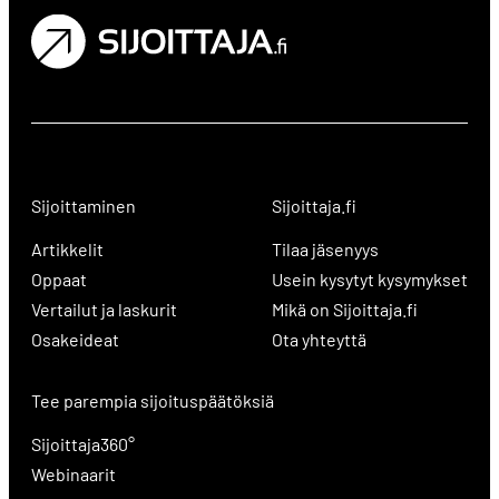
Sijoittaminen
Sijoittaja.fi
Artikkelit
Tilaa jäsenyys
Oppaat
Usein kysytyt kysymykset
Vertailut ja laskurit
Mikä on Sijoittaja.fi
Osakeideat
Ota yhteyttä
Tee parempia sijoituspäätöksiä
Sijoittaja360°
Webinaarit