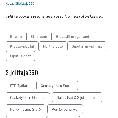
Kuva: Sijoittaja360
Tehty kaupallisessa yhteistyössä Northcrypton kanssa.
Bitcoin
Ethereum
Globaalit megatrendit
kryptovaluutat
Northcrypto
sijoittajan valinnat
sijoitusideat
Sijoittaja360
ETF-Työkalu
Osaketyökalu Suomi
Osaketyökalu Maailma
Mallisalkut & Sijoitusideat
Markkinaympäristö
Portfolioanalyysi