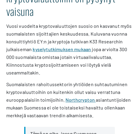
vaisuna
Vuosi vuodelta kryptovaluuttojen suosio on kasvanut myös
suomalaisten sijoittajien keskuudessa. Kuluvana vuonna
konsulttiyhtiö EY:n ja kryptoja tutkivan K33 Researchin
julkaiseman
kyselytutkimuksen mukaan
jopa arviolta 300
000 suomalaista omistaa jotain virtuaalivaluuttaa.
Kiinnostusta kryptosijoittamiseen voi löytyä vielä
useammaltakin.
Suomalaisten rahoitussektorin yhtiöiden suhtautuminen
kryptovaluuttoihin on kuitenkin ollut vaisu verrattuna
eurooppalaisiin toimijoihin.
Northcrypton
asiantuntijoiden
mukaan Suomessa ei ole toistaiseksi havaittu ollenkaan
merkkejä vastaavan trendin alkamisesta.
Tämä on aihe, jossa Suomessa