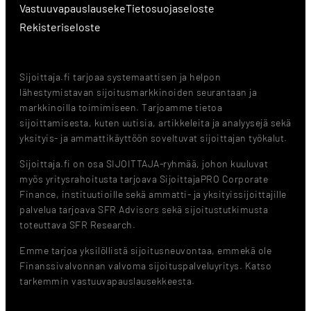
Vastuuvapauslauseke
Tietosuojaseloste
Rekisteriseloste
Sijoittaja.fi tarjoaa systemaattisen ja helpon
lähestymistavan sijoitusmarkkinoiden seurantaan ja
markkinoilla toimimiseen. Tarjoamme tietoa
sijoittamisesta, kuten uutisia, artikkeleita ja analyysejä sekä
yksityis- ja ammattikäyttöön soveltuvat sijoittajan työkalut.
Sijoittaja.fi on osa SIJOITTAJA-ryhmää, johon kuuluvat
myös yritysrahoitusta tarjoava SijoittajaPRO Corporate
Finance, instituutioille sekä ammatti- ja yksityissijoittajille
palvelua tarjoava SFR Advisors sekä sijoitustutkimusta
toteuttava SFR Research.
Emme tarjoa yksilöllistä sijoitusneuvontaa, emmekä ole
Finanssivalvonnan valvoma sijoituspalveluyritys. Katso
tarkemmin vastuuvapauslausekkeesta.