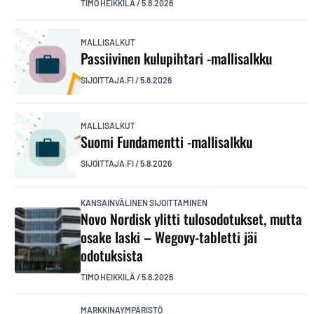
TIMO HEIKKILÄ
/
5.8.2026
MALLISALKUT
Passiivinen kulupihtari -mallisalkku
SIJOITTAJA.FI
/
5.8.2026
MALLISALKUT
Suomi Fundamentti -mallisalkku
SIJOITTAJA.FI
/
5.8.2026
KANSAINVÄLINEN SIJOITTAMINEN
Novo Nordisk ylitti tulosodotukset, mutta
osake laski – Wegovy-tabletti jäi
odotuksista
TIMO HEIKKILÄ
/
5.8.2026
MARKKINAYMPÄRISTÖ