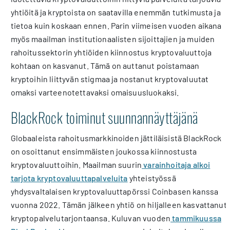
yhtiöitä ja kryptoista on saatavilla enemmän tutkimusta ja
tietoa kuin koskaan ennen. Parin viimeisen vuoden aikana
myös maailman institutionaalisten sijoittajien ja muiden
rahoitussektorin yhtiöiden kiinnostus kryptovaluuttoja
kohtaan on kasvanut. Tämä on auttanut poistamaan
kryptoihin liittyvän stigmaa ja nostanut kryptovaluutat
omaksi varteenotettavaksi omaisuusluokaksi.
BlackRock toiminut suunnannäyttäjänä
Globaaleista rahoitusmarkkinoiden jättiläisistä BlackRock
on osoittanut ensimmäisten joukossa kiinnostusta
kryptovaluuttoihin. Maailman suurin
varainhoitaja alkoi
tarjota kryptovaluuttapalveluita
yhteistyössä
yhdysvaltalaisen kryptovaluuttapörssi Coinbasen kanssa
vuonna 2022. Tämän jälkeen yhtiö on hiljalleen kasvattanut
kryptopalvelutarjontaansa. Kuluvan vuoden
tammikuussa