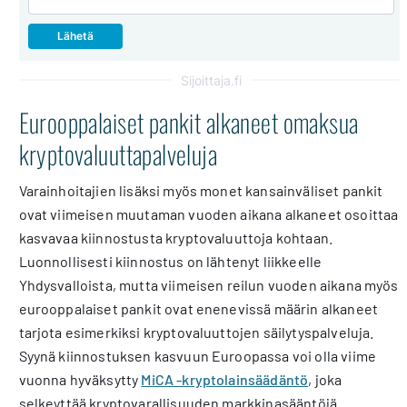
Sijoittaja.fi
Eurooppalaiset pankit alkaneet omaksua
kryptovaluuttapalveluja
Varainhoitajien lisäksi myös monet kansainväliset pankit
ovat viimeisen muutaman vuoden aikana alkaneet osoittaa
kasvavaa kiinnostusta kryptovaluuttoja kohtaan.
Luonnollisesti kiinnostus on lähtenyt liikkeelle
Yhdysvalloista, mutta viimeisen reilun vuoden aikana myös
eurooppalaiset pankit ovat enenevissä määrin alkaneet
tarjota esimerkiksi kryptovaluuttojen säilytyspalveluja.
Syynä kiinnostuksen kasvuun Euroopassa voi olla viime
vuonna hyväksytty
MiCA -kryptolainsäädäntö
, joka
selkeyttää kryptovarallisuuden markkinasääntöjä