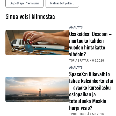
Sijoittaja Premium
Rahastotyökalu
Sinua voisi kiinnostaa
ANALYYSI
Osakeidea: Dexcom –
murtuuko kahden
vuoden hintakatto
vihdoin?
TOPIAS PÄTÄRI /
6.8.2026
ANALYYSI
SpaceX:n liikevaihto
lähes kaksinkertaistui
– avaako kurssilasku
ostopaikan ja
toteutuuko Muskin
hurja visio?
TIMO HEIKKILÄ /
5.8.2026