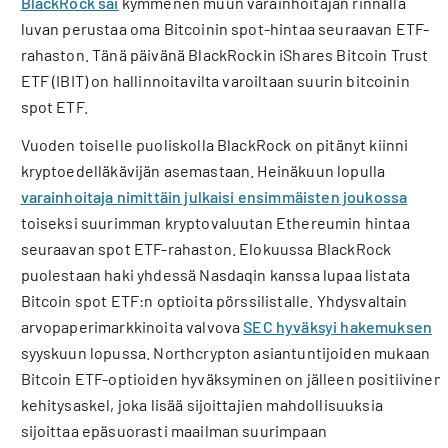
BlackRock sai
kymmenen muun varainhoitajan rinnalla
luvan perustaa oma Bitcoinin spot-hintaa seuraavan ETF-
rahaston. Tänä päivänä BlackRockin iShares Bitcoin Trust
ETF (IBIT) on hallinnoitavilta varoiltaan suurin bitcoinin
spot ETF.
Vuoden toiselle puoliskolla BlackRock on pitänyt kiinni
kryptoedelläkävijän asemastaan. Heinäkuun lopulla
varainhoitaja nimittäin julkaisi ensimmäisten joukossa
toiseksi suurimman kryptovaluutan Ethereumin hintaa
seuraavan spot ETF-rahaston. Elokuussa BlackRock
puolestaan haki yhdessä Nasdaqin kanssa lupaa listata
Bitcoin spot ETF:n optioita pörssilistalle. Yhdysvaltain
arvopaperimarkkinoita valvova
SEC hyväksyi hakemuksen
syyskuun lopussa. Northcrypton asiantuntijoiden mukaan
Bitcoin ETF-optioiden hyväksyminen on jälleen positiivinen
kehitysaskel, joka lisää sijoittajien mahdollisuuksia
sijoittaa epäsuorasti maailman suurimpaan