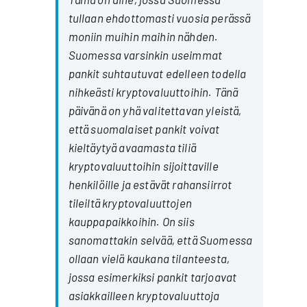
tullaan ehdottomasti vuosia perässä
moniin muihin maihin nähden.
Suomessa varsinkin useimmat
pankit suhtautuvat edelleen todella
nihkeästi kryptovaluuttoihin. Tänä
päivänä on yhä valitettavan yleistä,
että suomalaiset pankit voivat
kieltäytyä avaamasta tiliä
kryptovaluuttoihin sijoittaville
henkilöille ja estävät rahansiirrot
tileiltä kryptovaluuttojen
kauppapaikkoihin. On siis
sanomattakin selvää, että Suomessa
ollaan vielä kaukana tilanteesta,
jossa esimerkiksi pankit tarjoavat
asiakkailleen kryptovaluuttoja