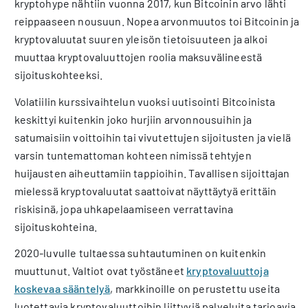
kryptohype nähtiin vuonna 2017, kun Bitcoinin arvo lähti
reippaaseen nousuun. Nopea arvonmuutos toi Bitcoinin ja
kryptovaluutat suuren yleisön tietoisuuteen ja alkoi
muuttaa kryptovaluuttojen roolia maksuvälineestä
sijoituskohteeksi.
Volatiilin kurssivaihtelun vuoksi uutisointi Bitcoinista
keskittyi kuitenkin joko hurjiin arvonnousuihin ja
satumaisiin voittoihin tai vivutettujen sijoitusten ja vielä
varsin tuntemattoman kohteen nimissä tehtyjen
huijausten aiheuttamiin tappioihin. Tavallisen sijoittajan
mielessä kryptovaluutat saattoivat näyttäytyä erittäin
riskisinä, jopa uhkapelaamiseen verrattavina
sijoituskohteina.
2020-luvulle tultaessa suhtautuminen on kuitenkin
muuttunut. Valtiot ovat työstäneet
kryptovaluuttoja
koskevaa sääntelyä
, markkinoille on perustettu useita
luotettavia kryptovaluuttoihin liittyviä palveluita tarjoavia