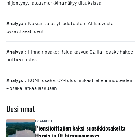
hiljentynyt latausmarkkina näkyy tilauksissa
analyysi:
Nokian tulos yli odotusten. AI-kasvusta
pysäyttävät luvut.
analyysi:
Finnair osake: Rajua kasvua Q2:lla – osake hakee
uutta suuntaa
analyysi:
KONE osake: Q2-tulos niukasti alle ennusteiden
– osake jatkaa laskuaan
Uusimmat
OSAKKEET
Piensijoittajien kaksi suosikkiosaketta
Harvia ja Qt hirmunousussa