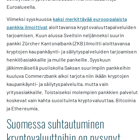
Euroalueella.
Viimeksi syyskuussa
kaksi merkittävää eurooppalaista
pankkia ilmoittivat
aloittavansa kryptovaluuttapalveluiden
tarjoamisen. Kuun alussa Sveitsin neljänneksi suurin
pankki Zürcher Kantonalbank (ZKB) ilmoitti aloittavansa
kryptojen kaupankäynti- ja säilytyspalveluiden tarjoamisen
henkilöasiakkaille ja muille pankeille. Syyskuun
jälkimmäisellä puoliskolla Saksan suurimpiin pankkeihin
kuuluva Commerzbank alkoi tarjota niin ikään kryptojen
kaupankäynti- ja säilytyspalveluita, mutta vain
yritysasiakkaille. Toistaiseksi molempien pankkien palvelut
koskevat vain kahta suosituinta kryptovaluuttaa, Bitcoinia
ja Ethereumia.
Suomessa suhtautuminen
kryptovaluuttoihin on pysynyt