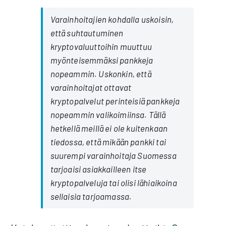
Varainhoitajien kohdalla uskoisin,
että suhtautuminen
kryptovaluuttoihin muuttuu
myönteisemmäksi pankkeja
nopeammin. Uskonkin, että
varainhoitajat ottavat
kryptopalvelut perinteisiä pankkeja
nopeammin valikoimiinsa. Tällä
hetkellä meillä ei ole kuitenkaan
tiedossa, että mikään pankki tai
suurempi varainhoitaja Suomessa
tarjoaisi asiakkailleen itse
kryptopalveluja tai olisi lähiaikoina
sellaisia tarjoamassa.