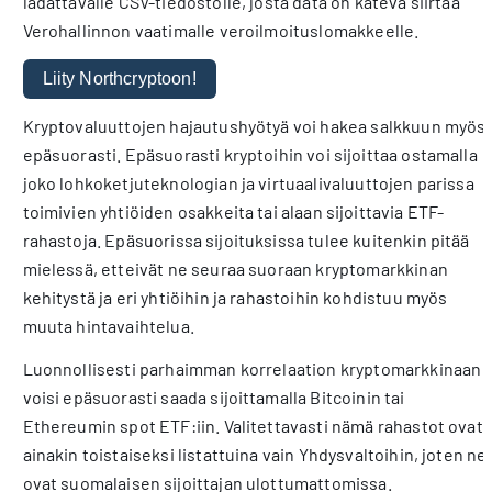
ladattavalle CSV-tiedostolle, josta data on kätevä siirtää
Verohallinnon vaatimalle veroilmoituslomakkeelle.
Liity Northcryptoon!
Kryptovaluuttojen hajautushyötyä voi hakea salkkuun myös
epäsuorasti. Epäsuorasti kryptoihin voi sijoittaa ostamalla
joko lohkoketjuteknologian ja virtuaalivaluuttojen parissa
toimivien yhtiöiden osakkeita tai alaan sijoittavia ETF-
rahastoja. Epäsuorissa sijoituksissa tulee kuitenkin pitää
mielessä, etteivät ne seuraa suoraan kryptomarkkinan
kehitystä ja eri yhtiöihin ja rahastoihin kohdistuu myös
muuta hintavaihtelua.
Luonnollisesti parhaimman korrelaation kryptomarkkinaan
voisi epäsuorasti saada sijoittamalla Bitcoinin tai
Ethereumin spot ETF:iin. Valitettavasti nämä rahastot ovat
ainakin toistaiseksi listattuina vain Yhdysvaltoihin, joten ne
ovat suomalaisen sijoittajan ulottumattomissa.