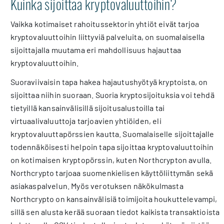
Kuinka sijoittaa kryptovaluuttoihin?
Vaikka kotimaiset rahoitussektorin yhtiöt eivät tarjoa
kryptovaluuttoihin liittyviä palveluita, on suomalaisella
sijoittajalla muutama eri mahdollisuus hajauttaa
kryptovaluuttoihin.
Suoraviivaisin tapa hakea hajautushyötyä kryptoista, on
sijoittaa niihin suoraan. Suoria kryptosijoituksia voi tehdä
tietyillä kansainvälisillä sijoitusalustoilla tai
virtuaalivaluuttoja tarjoavien yhtiöiden, eli
kryptovaluuttapörssien kautta. Suomalaiselle sijoittajalle
todennäköisesti helpoin tapa sijoittaa kryptovaluuttoihin
on kotimaisen kryptopörssin, kuten Northcrypton avulla.
Northcrypto tarjoaa suomenkielisen käyttöliittymän sekä
asiakaspalvelun. Myös verotuksen näkökulmasta
Northcrypto on kansainvälisiä toimijoita houkuttelevampi,
sillä sen alusta kerää suoraan tiedot kaikista transaktioista