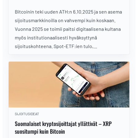
Bitcoinin teki uuden ATH:n 6.10.2025 ja sen asema
sijoitusmarkkinoilla on vahvempi kuin koskaan.
Vuonna 2025 se toimii paitsi digitaalisena kultana
myös institutionaalisesti hyväksyttynä
sijoituskohteena. Spot-ETF:ien tulo,
lohkopalkkion puolittuminen ja geopoliittinen
epävarmuus ovat nostaneet Bitcoinin uudelleen
sijoittajien keskiöön. Tässä artikkelissa
tarkastelemme, mitä sijoittajan tulisi tietää
Bitcoinista vuonna 2025.
SIJOITUSIDEAT
Suomalaiset kryptosijoittajat yllättivät – XRP
suositumpi kuin Bitcoin