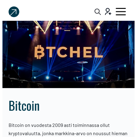
Sijoittaja.fi
Tee
parempia
sijoituspäätöksiä
Bitcoin
Bitcoin on vuodesta 2009 asti toiminnassa ollut
kryptovaluutta, jonka markkina-arvo on noussut hieman