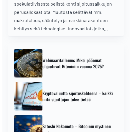
spekulatiivisesta pelistä kohti sijoitussalkkujen
perusallokaatiota. Muutosta selittävät mm.
makrotalous, sääntelyn ja markkinarakenteen
kehitys sekä teknologiset innovaatiot, jotka
houkuttelevat instituutioiden lisäksi myös lisää
yksityissijoittajia.
Webinaaritallenne: Miksi pääomat
ohjautuvat Bitcoiniin vuonna 2025?
Kryptovaluutta sijoituskohteena – kaikki
mitä sijoittajan tulee tietää
Satoshi Nakamoto – Bitcoinin mystinen