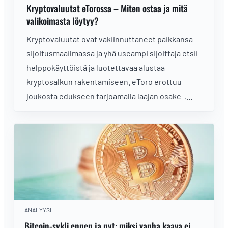
Kryptovaluutat eTorossa – Miten ostaa ja mitä
valikoimasta löytyy?
Kryptovaluutat ovat vakiinnuttaneet paikkansa
sijoitusmaailmassa ja yhä useampi sijoittaja etsii
helppokäyttöistä ja luotettavaa alustaa
kryptosalkun rakentamiseen. eToro erottuu
joukosta edukseen tarjoamalla laajan osake-,
ETF- ja kryptovalikoiman samalla alustalla.
ANALYYSI
Bitcoin-sykli ennen ja nyt: miksi vanha kaava ei