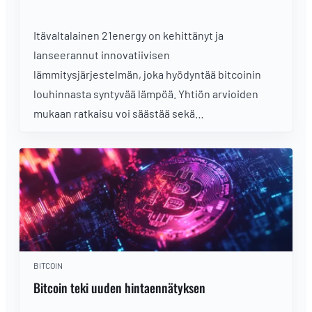
Itävaltalainen 21energy on kehittänyt ja
lanseerannut innovatiivisen
lämmitysjärjestelmän, joka hyödyntää bitcoinin
louhinnasta syntyvää lämpöä. Yhtiön arvioiden
mukaan ratkaisu voi säästää sekä
käyttökustannuksia että luontoa.
BITCOIN
Bitcoin teki uuden hintaennätyksen