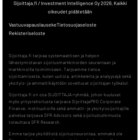
Sijoittaja.fi / Investment Intelligence Oy 2026. Kaikki
oikeudet pidätetään
Vastuuvapauslauseke
Tietosuojaseloste
Rekisteriseloste
Sijoittaja.fi tarjoaa systemaattisen ja helpon
lähestymistavan sijoitusmarkkinoiden seurantaan ja
markkinoilla toimimiseen. Tarjoamme tietoa
sijoittamisesta, kuten uutisia, artikkeleita ja analyysejä sekä
yksityis- ja ammattikäyttöön soveltuvat sijoittajan työkalut.
Sijoittaja.fi on osa SIJOITTAJA-ryhmää, johon kuuluvat
myös yritysrahoitusta tarjoava SijoittajaPRO Corporate
Finance, instituutioille sekä ammatti- ja yksityissijoittajille
palvelua tarjoava SFR Advisors sekä sijoitustutkimusta
toteuttava SFR Research.
Emme tarjoa yksilöllistä sijoitusneuvontaa, emmekä ole