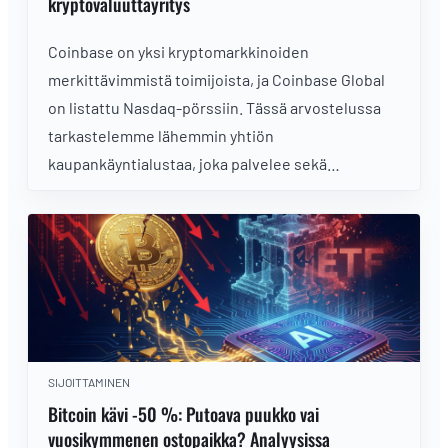
kryptovaluuttayritys
Coinbase on yksi kryptomarkkinoiden
merkittävimmistä toimijoista, ja Coinbase Global
on listattu Nasdaq-pörssiin. Tässä arvostelussa
tarkastelemme lähemmin yhtiön
kaupankäyntialustaa, joka palvelee sekä
kokeneita että aloittelevia kryptosijoittajia.
SIJOITTAMINEN
Bitcoin kävi -50 %: Putoava puukko vai
vuosikymmenen ostopaikka? Analyysissa