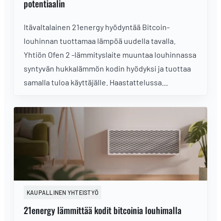
potentiaalin
Itävaltalainen 21energy hyödyntää Bitcoin-
louhinnan tuottamaa lämpöä uudella tavalla.
Yhtiön Ofen 2 -lämmityslaite muuntaa louhinnassa
syntyvän hukkalämmön kodin hyödyksi ja tuottaa
samalla tuloa käyttäjälle. Haastattelussa
21energyn perustaja Maximilian Obwexer kertoo,
mistä idea syntyi, miten laite toimii ja millaisissa
kodeissa ratkaisu on kaikkein kannattavin.
KAUPALLINEN YHTEISTYÖ
21energy lämmittää kodit bitcoinia louhimalla