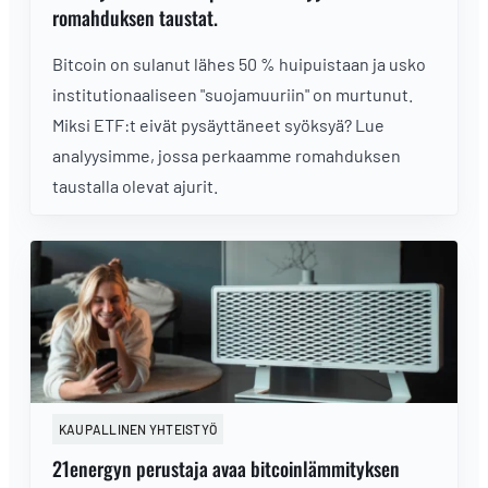
romahduksen taustat.
Bitcoin on sulanut lähes 50 % huipuistaan ja usko
institutionaaliseen "suojamuuriin" on murtunut.
Miksi ETF:t eivät pysäyttäneet syöksyä? Lue
analyysimme, jossa perkaamme romahduksen
taustalla olevat ajurit.
KAUPALLINEN YHTEISTYÖ
21energyn perustaja avaa bitcoinlämmityksen