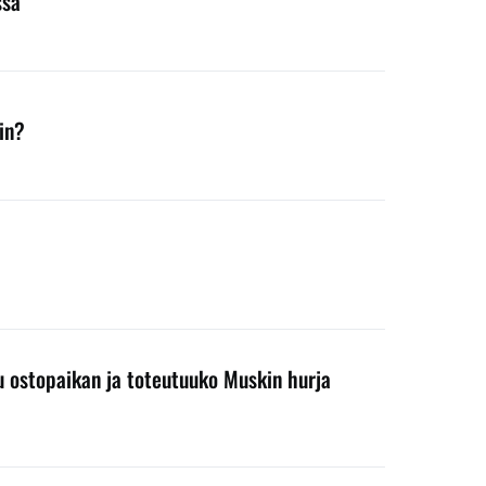
ssa
in?
ku ostopaikan ja toteutuuko Muskin hurja