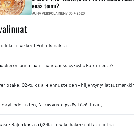
enää toimi?
JUHA VEIKKOLAINEN /
30.4.2026
valinnat
 osinko-osakkeet Pohjoismaista
jauskoron ennallaan – nähdäänkö syksyllä koronnosto?
 osake: Q2-tulos alle ennusteiden – hiljentynyt latausmarkkin
los yli odotusten. AI-kasvusta pysäyttävät luvut.
sake: Rajua kasvua Q2:lla – osake hakee uutta suuntaa