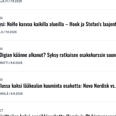
AJA.FI
/
7.8.2026
SI
ysi: NoHo kasvaa kaikilla alueilla – Hook ja Stefan’s laaj
LO
/
7.8.2026
SI
Digian käänne alkanut? Syksy ratkaisee osakekurssin suu
ORATTI
/
6.8.2026
SI
ilussa kaksi lääkealan kuuminta osaketta: Novo Nordisk vs. E
IKKILÄ
/
6.8.2026
ET