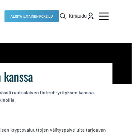
Kirjaudu
ALOITA ILMAINEN KOKEILU
n kanssa
mässä ruotsalaisen fintech-yrityksen kanssa.
inoilla.
sen kryptovaluuttojen välityspalveluita tarjoavan