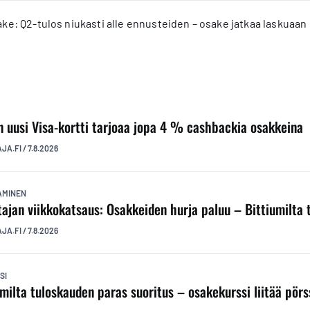
e: Q2-tulos niukasti alle ennusteiden – osake jatkaa laskuaan
n uusi Visa-kortti tarjoaa jopa 4 % cashbackia osakkeina
AJA.FI
/
7.8.2026
TAMINEN
ttajan viikkokatsaus: Osakkeiden hurja paluu – Bittiumilta
AJA.FI
/
7.8.2026
SI
umilta tuloskauden paras suoritus – osakekurssi liitää pörs