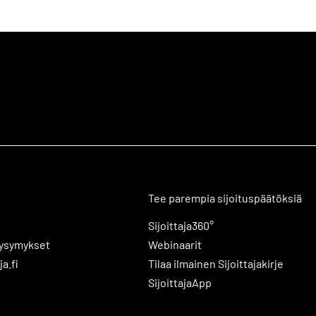
Tee parempia sijoituspäätöksiä
Sijoittaja360°
kysymykset
Webinaarit
ja.fi
Tilaa ilmainen Sijoittajakirje
SijoittajaApp