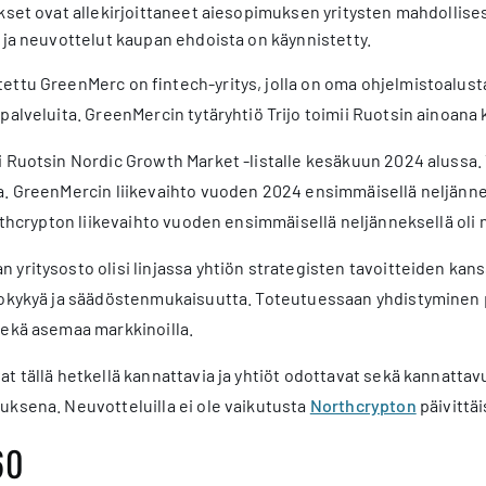
ykset ovat allekirjoittaneet aiesopimuksen yritysten mahdolli
 ja neuvottelut kaupan ehdoista on käynnistetty.
ttu GreenMerc on fintech-yritys, jolla on oma ohjelmistoalusta
-palveluita. GreenMercin tytäryhtiö Trijo toimii Ruotsin ainoana
 Ruotsin Nordic Growth Market -listalle kesäkuun 2024 alussa. 
. GreenMercin liikevaihto vuoden 2024 ensimmäisellä neljännekse
orthcrypton liikevaihto vuoden ensimmäisellä neljänneksellä oli n
yritysosto olisi linjassa yhtiön strategisten tavoitteiden kans
iokykyä ja säädöstenmukaisuutta. Toteutuessaan yhdistyminen p
sekä asemaa markkinoilla.
t tällä hetkellä kannattavia ja yhtiöt odottavat sekä kannatt
uksena. Neuvotteluilla ei ole vaikutusta
Northcrypton
päivittäi
60