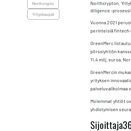
Northcrypton. Yrit
Northcrypto
diligence -prosessi
yrityskaupat
Vuonna 2021 peruste
perinteisiä fintech
GreenMerc listautui
pörssiyhtiön kanssa
11,4 milj. euroa. N
GreenMercin mukaan 
yrityksen innovaat
palveluvalikoimaa 
Molemmat yhtiöt ova
yhdistymisen seura
Sijoittaja3