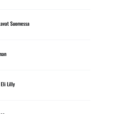
entavat Suomessa
nnan
li Lilly