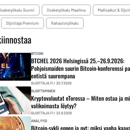
Osaketyökalu Suomi
Osaketyökalu Maailma
Mallisalkut & Sijoi
Sijoittaja Premium
Rahastotyökalu
kiinnostaa
BITCOIN
BTCHEL 2026 Helsingissä 25.–26.9.2026:
Pohjoismaiden suurin Bitcoin-konferenssi p
entistä suurempana
SIJOITTAJA.FI /
20.7.2026
SIJOITTAMINEN
Kryptovaluutat eTorossa – Miten ostaa ja m
valikoimasta löytyy?
SIJOITTAJA.FI /
22.6.2026
ANALYYSI
Bitcoin-sykli ennen ja nyt: miksi vanha kaava