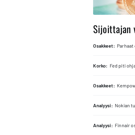
Sijoittajan 
osakkeet:
Parhaat
korko:
Fed piti oh
osakkeet:
Kempower
analyysi:
Nokian tu
analyysi:
Finnair o