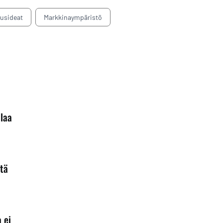
tusideat
Markkinaympäristö
alaa
itä
 ei