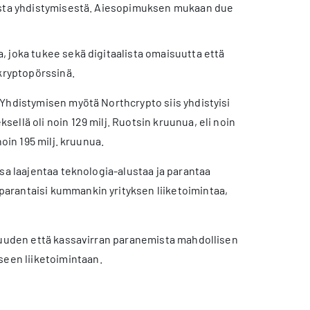
sesta yhdistymisestä. Aiesopimuksen mukaan due
, joka tukee sekä digitaalista omaisuutta että
 kryptopörssinä.
Yhdistymisen myötä Northcrypto siis yhdistyisi
llä oli noin 129 milj. Ruotsin kruunua, eli noin
oin 195 milj. kruunua.
sa laajentaa teknologia-alustaa ja parantaa
arantaisi kummankin yrityksen liiketoimintaa,
avuuden että kassavirran paranemista mahdollisen
seen liiketoimintaan.