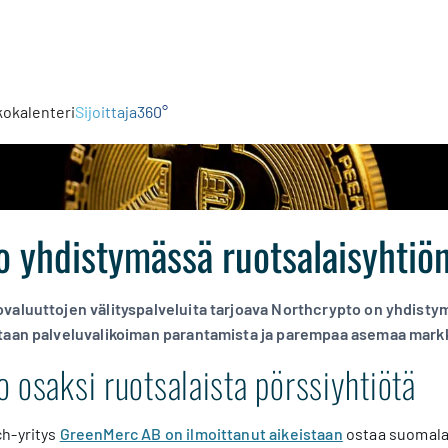
kokalenteri
Sijoittaja360°
 yhdistymässä ruotsalaisyhtiö
valuuttojen välityspalveluita tarjoava Northcrypto on yhdisty
taan palveluvalikoiman parantamista ja parempaa asemaa markk
 osaksi ruotsalaista pörssiyhtiötä
ch-yritys
GreenMerc AB on ilmoittanut aikeistaan
ostaa suomalai