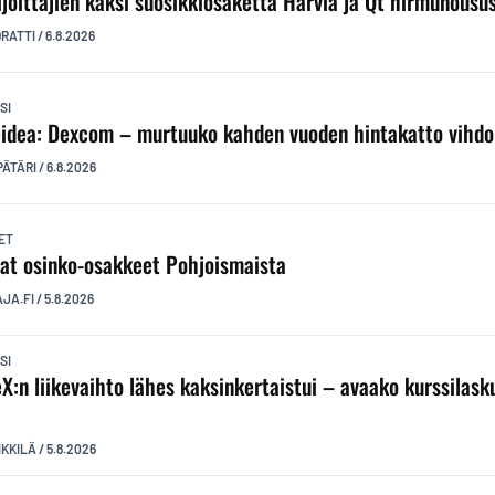
ijoittajien kaksi suosikkiosaketta Harvia ja Qt hirmunousu
ORATTI
/
6.8.2026
SI
idea: Dexcom – murtuuko kahden vuoden hintakatto vihdo
PÄTÄRI
/
6.8.2026
ET
at osinko-osakkeet Pohjoismaista
AJA.FI
/
5.8.2026
SI
X:n liikevaihto lähes kaksinkertaistui – avaako kurssilas
?
IKKILÄ
/
5.8.2026