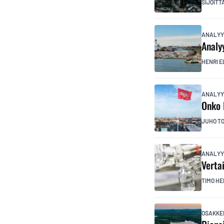
SIJOITT
ANALYY
Analy
HENRI E
ANALYY
Onko 
JUHO T
ANALYY
Verta
TIMO HE
OSAKKE