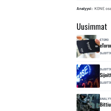
analyysi:
KONE osak
Uusimmat
ETORO
eToro
SIJOITT
SIJOIT
Sijoi
SIJOITT
ANALYY
Bitti