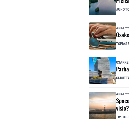
Piens
JUHO T
ANALYY
Osake
TOPIAS 
OSAKKE
Parha
SIJOITT
ANALYY
Space
visio
TIMO HE