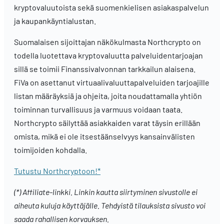
kryptovaluutoista sekä suomenkielisen asiakaspalvelun
ja kaupankäyntialustan.
Suomalaisen sijoittajan näkökulmasta Northcrypto on
todella luotettava kryptovaluutta palveluidentarjoajan
sillä se toimii Finanssivalvonnan tarkkailun alaisena.
FiVa on asettanut virtuaalivaluuttapalveluiden tarjoajille
listan määräyksiä ja ohjeita, joita noudattamalla yhtiön
toiminnan turvallisuus ja varmuus voidaan taata.
Northcrypto säilyttää asiakkaiden varat täysin erillään
omista, mikä ei ole itsestäänselvyys kansainvälisten
toimijoiden kohdalla.
Tutustu Northcryptoon!*
(*) Affiliate-linkki. Linkin kautta siirtyminen sivustolle ei
aiheuta kuluja käyttäjälle. Tehdyistä tilauksista sivusto voi
saada rahallisen korvauksen.