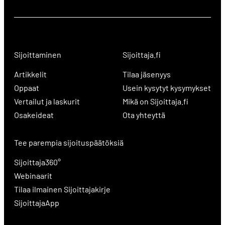
Sijoittaminen
Sijoittaja.fi
Artikkelit
Tilaa jäsenyys
Oppaat
Usein kysytyt kysymykset
Vertailut ja laskurit
Mikä on Sijoittaja.fi
Osakeideat
Ota yhteyttä
Tee parempia sijoituspäätöksiä
Sijoittaja360°
Webinaarit
Tilaa ilmainen Sijoittajakirje
SijoittajaApp