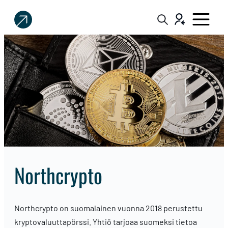
Sijoittaja.fi
Tee
parempia
sijoituspäätöksiä
Northcrypto
Northcrypto on suomalainen vuonna 2018 perustettu
kryptovaluuttapörssi. Yhtiö tarjoaa suomeksi tietoa