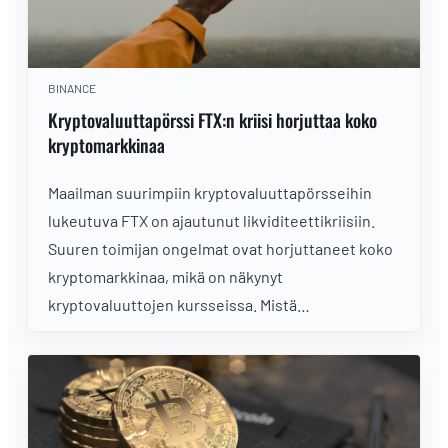
BINANCE
Kryptovaluuttapörssi FTX:n kriisi horjuttaa koko
kryptomarkkinaa
Maailman suurimpiin kryptovaluuttapörsseihin
lukeutuva FTX on ajautunut likviditeettikriisiin.
Suuren toimijan ongelmat ovat horjuttaneet koko
kryptomarkkinaa, mikä on näkynyt
kryptovaluuttojen kursseissa. Mistä
tapahtumaketjussa on kyse?