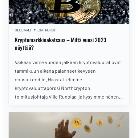
GLOBAALIT MEGATRENDIT
Kryptomarkkinakatsaus – Miltä vuosi 2023
näyttää?
Vaikean viime vuoden jälkeen kryptovaluutat ovat
tammikuun aikana palanneet kevyeen
nousutrendiin. Haastattelimme
kryptovaluuttapörssi Northcrypton
toimitusjohtaja Ville Runolaa, ja kysyimme hänen
näkemystään kryptovaluuttojen vuodesta 2023.