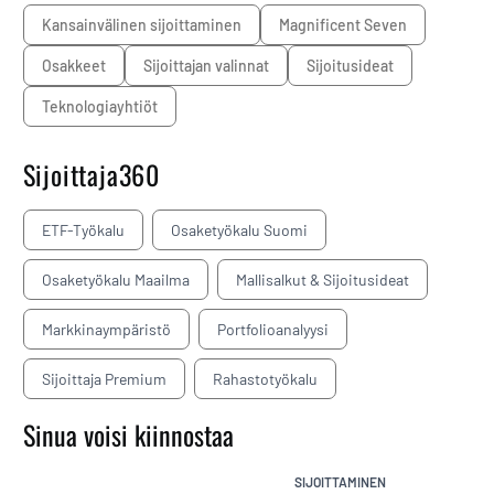
kansainvälinen sijoittaminen
Magnificent Seven
osakkeet
sijoittajan valinnat
sijoitusideat
teknologiayhtiöt
Sijoittaja360
ETF-Työkalu
Osaketyökalu Suomi
Osaketyökalu Maailma
Mallisalkut & Sijoitusideat
Markkinaympäristö
Portfolioanalyysi
Sijoittaja Premium
Rahastotyökalu
Sinua voisi kiinnostaa
SIJOITTAMINEN