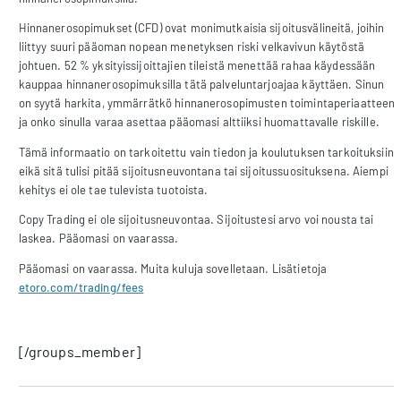
Hinnanerosopimukset (CFD) ovat monimutkaisia sijoitusvälineitä, joihin
liittyy suuri pääoman nopean menetyksen riski velkavivun käytöstä
johtuen. 52 % yksityissijoittajien tileistä menettää rahaa käydessään
kauppaa hinnanerosopimuksilla tätä palveluntarjoajaa käyttäen. Sinun
on syytä harkita, ymmärrätkö hinnanerosopimusten toimintaperiaatteen
ja onko sinulla varaa asettaa pääomasi alttiiksi huomattavalle riskille.
Tämä informaatio on tarkoitettu vain tiedon ja koulutuksen tarkoituksiin
eikä sitä tulisi pitää sijoitusneuvontana tai sijoitussuosituksena. Aiempi
kehitys ei ole tae tulevista tuotoista.
Copy Trading ei ole sijoitusneuvontaa. Sijoitustesi arvo voi nousta tai
laskea. Pääomasi on vaarassa.
Pääomasi on vaarassa. Muita kuluja sovelletaan. Lisätietoja
etoro.com/trading/fees
[/groups_member]