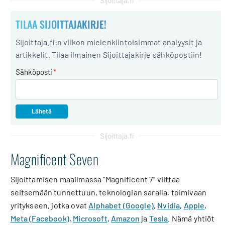
Sijoittaja.fi
TILAA SIJOITTAJAKIRJE!
Sijoittaja.fi:n viikon mielenkiintoisimmat analyysit ja
artikkelit. Tilaa ilmainen Sijoittajakirje sähköpostiin!
Sähköposti
*
Sijoittaja.fi
Magnificent Seven
Sijoittamisen maailmassa ”Magnificent 7” viittaa
seitsemään tunnettuun, teknologian saralla, toimivaan
yritykseen, jotka ovat
Alphabet (Google)
,
Nvidia
,
Apple
,
Meta (Facebook)
,
Microsoft
,
Amazon
ja
Tesla
. Nämä yhtiöt