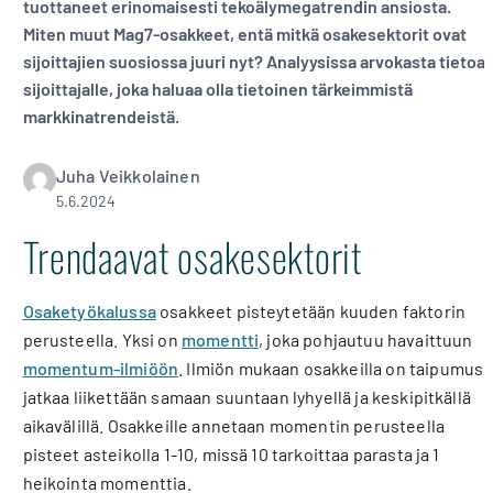
tuottaneet erinomaisesti tekoälymegatrendin ansiosta.
Miten muut Mag7-osakkeet, entä mitkä osakesektorit ovat
sijoittajien suosiossa juuri nyt? Analyysissa arvokasta tietoa
sijoittajalle, joka haluaa olla tietoinen tärkeimmistä
markkinatrendeistä.
Juha Veikkolainen
5.6.2024
Trendaavat osakesektorit
Osaketyökalussa
osakkeet pisteytetään kuuden faktorin
perusteella. Yksi on
momentti
, joka pohjautuu havaittuun
momentum-ilmiöön
. Ilmiön mukaan osakkeilla on taipumus
jatkaa liikettään samaan suuntaan lyhyellä ja keskipitkällä
aikavälillä. Osakkeille annetaan momentin perusteella
pisteet asteikolla 1-10, missä 10 tarkoittaa parasta ja 1
heikointa momenttia.