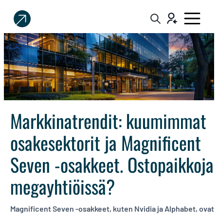
Sijoittaja.fi
Tee
parempia
sijoituspäätöksiä
Markkinatrendit: kuumimmat
osakesektorit ja Magnificent
Seven -osakkeet. Ostopaikkoja
megayhtiöissä?
Magnificent Seven -osakkeet, kuten Nvidia ja Alphabet, ovat