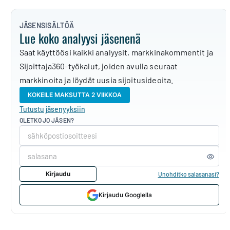
JÄSENSISÄLTÖÄ
Lue koko analyysi jäsenenä
Saat käyttöösi kaikki analyysit, markkinakommentit ja
Sijoittaja360-työkalut, joiden avulla seuraat
markkinoita ja löydät uusia sijoitusideoita.
KOKEILE MAKSUTTA 2 VIIKKOA
Tutustu jäsenyyksiin
OLETKO JO JÄSEN?
Kirjaudu
Unohditko salasanasi?
Kirjaudu Googlella