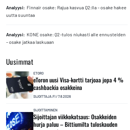
analyysi:
Finnair osake: Rajua kasvua Q2:lla – osake hakee
uutta suuntaa
analyysi:
KONE osake: Q2-tulos niukasti alle ennusteiden
– osake jatkaa laskuaan
Uusimmat
ETORO
eToron uusi Visa-kortti tarjoaa jopa 4 %
cashbackia osakkeina
SIJOITTAJA.FI
/
7.8.2026
SIJOITTAMINEN
Sijoittajan viikkokatsaus: Osakkeiden
hurja paluu – Bittiumilta tuloskauden