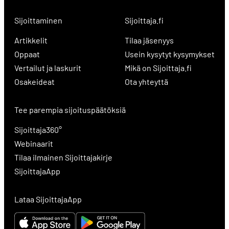
Sijoittaminen
Sijoittaja.fi
Artikkelit
Tilaa jäsenyys
Oppaat
Usein kysytyt kysymykset
Vertailut ja laskurit
Mikä on Sijoittaja.fi
Osakeideat
Ota yhteyttä
Tee parempia sijoituspäätöksiä
Sijoittaja360°
Webinaarit
Tilaa ilmainen Sijoittajakirje
SijoittajaApp
Lataa SijoittajaApp