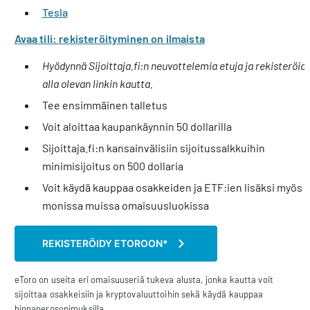
Tesla
Avaa tili: rekisteröityminen on ilmaista
Hyödynnä Sijoittaja.fi:n neuvottelemia etuja ja rekisteröid
alla olevan linkin kautta.
Tee ensimmäinen talletus
Voit aloittaa kaupankäynnin 50 dollarilla
Sijoittaja.fi:n kansainvälisiin sijoitussalkkuihin
minimisijoitus on 500 dollaria
Voit käydä kauppaa osakkeiden ja ETF:ien lisäksi myös
monissa muissa omaisuusluokissa
REKISTERÖIDY ETOROON*
eToro on useita eri omaisuuseriä tukeva alusta, jonka kautta voit
sijoittaa osakkeisiin ja kryptovaluuttoihin sekä käydä kauppaa
hinnanerosopimuksilla.