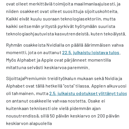
ovat olleet merkittäviä toimijoita maailmanlaajuisesti, ja
niiden osakkeet ovat olleet suosittuja sijoituskohteita.
Kaikki eivät kuulu suoraan teknologiasektoriin, mutta
kaikki seitsemän yritystä pyrkivät hyötymään suurista
teknologiaohjautuvista kasvutrendeistä, kuten tekoälystä.
Ryhmän osakkeista Nvidialla on päällä äärimmäisen vahva
momentti, jota on auttanut
22.5. julkaistu loistava tulos
.
Myös Alphabet ja Apple ovat pärjänneet momentilla
mitattuna selvästi keskiarvoa paremmin.
SijoittajaPremiumin treidityökalun mukaan sekä Nvidia ja
Alphabet ovat tällä hetkellä ”osta” tilassa. Applen alkuvuosi
oli tahmainen, mutta
2.5. julkaistu odotukset ylittänyt tulos
on antanut osakkeelle vahvaa nostetta. Osake ei
kuitenkaan teknisesti ole vielä pidemmän ajan
nousutrendissä, sillä 50 päivän keskiarvo on 200 päivän
keskiarvon alapuolella