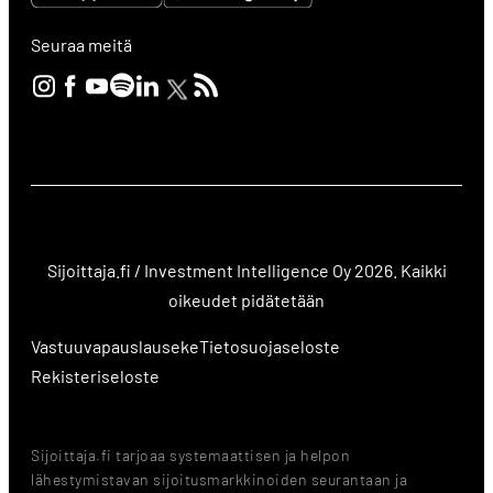
Seuraa meitä
Sijoittaja.fi / Investment Intelligence Oy 2026. Kaikki
oikeudet pidätetään
Vastuuvapauslauseke
Tietosuojaseloste
Rekisteriseloste
Sijoittaja.fi tarjoaa systemaattisen ja helpon
lähestymistavan sijoitusmarkkinoiden seurantaan ja