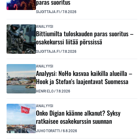
paras suoritus
SIJOITTAJA.FI
/
7.8.2026
ANALYYSI
Bittiumilta tuloskauden paras suoritus –
osakekurssi liitää pörssissä
SIJOITTAJA.FI
/
7.8.2026
ANALYYSI
Analyysi: NoHo kasvaa kaikilla alueilla –
Hook ja Stefan’s laajentavat Suomessa
HENRI ELO
/
7.8.2026
ANALYYSI
Onko Digian käänne alkanut? Syksy
ratkaisee osakekurssin suunnan
JUHO TORATTI
/
6.8.2026