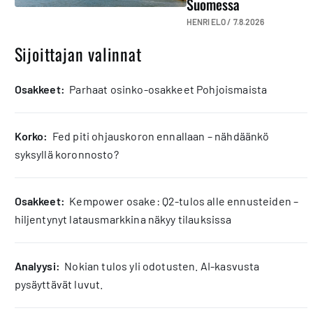
Suomessa
HENRI ELO /
7.8.2026
Sijoittajan valinnat
osakkeet:
Parhaat osinko-osakkeet Pohjoismaista
korko:
Fed piti ohjauskoron ennallaan – nähdäänkö
syksyllä koronnosto?
osakkeet:
Kempower osake: Q2-tulos alle ennusteiden –
hiljentynyt latausmarkkina näkyy tilauksissa
analyysi:
Nokian tulos yli odotusten. AI-kasvusta
pysäyttävät luvut.