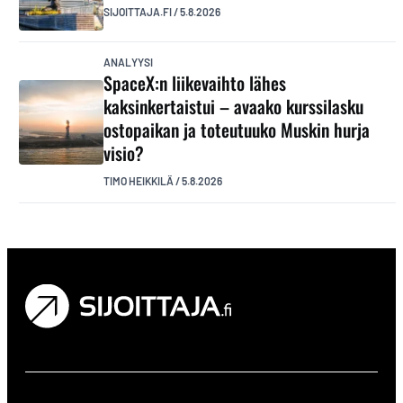
SIJOITTAJA.FI
/
5.8.2026
ANALYYSI
SpaceX:n liikevaihto lähes
kaksinkertaistui – avaako kurssilasku
ostopaikan ja toteutuuko Muskin hurja
visio?
TIMO HEIKKILÄ
/
5.8.2026