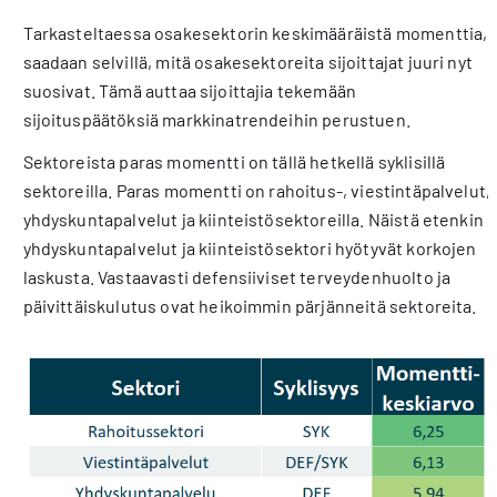
Tarkasteltaessa osakesektorin keskimääräistä momenttia,
saadaan selvillä, mitä osakesektoreita sijoittajat juuri nyt
suosivat. Tämä auttaa sijoittajia tekemään
sijoituspäätöksiä markkinatrendeihin perustuen.
Sektoreista paras momentti on tällä hetkellä syklisillä
sektoreilla. Paras momentti on rahoitus-, viestintäpalvelut,
yhdyskuntapalvelut ja kiinteistösektoreilla. Näistä etenkin
yhdyskuntapalvelut ja kiinteistösektori hyötyvät korkojen
laskusta. Vastaavasti defensiiviset terveydenhuolto ja
päivittäiskulutus ovat heikoimmin pärjänneitä sektoreita.