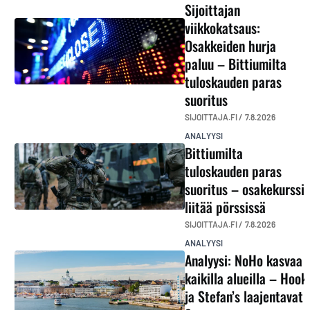
Sijoittajan
viikkokatsaus:
Osakkeiden hurja
paluu – Bittiumilta
tuloskauden paras
suoritus
SIJOITTAJA.FI /
7.8.2026
ANALYYSI
Bittiumilta
tuloskauden paras
suoritus – osakekurssi
liitää pörssissä
SIJOITTAJA.FI /
7.8.2026
ANALYYSI
Analyysi: NoHo kasvaa
kaikilla alueilla – Hook
ja Stefan’s laajentavat