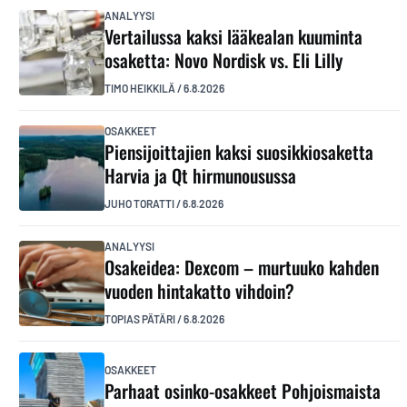
ANALYYSI
Vertailussa kaksi lääkealan kuuminta
osaketta: Novo Nordisk vs. Eli Lilly
TIMO HEIKKILÄ
/
6.8.2026
OSAKKEET
Piensijoittajien kaksi suosikkiosaketta
Harvia ja Qt hirmunousussa
JUHO TORATTI
/
6.8.2026
ANALYYSI
Osakeidea: Dexcom – murtuuko kahden
vuoden hintakatto vihdoin?
TOPIAS PÄTÄRI
/
6.8.2026
OSAKKEET
Parhaat osinko-osakkeet Pohjoismaista