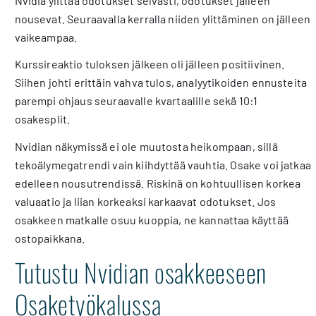
Nvidia ylittää odotukset selvästi, odotukset jälleen
nousevat. Seuraavalla kerralla niiden ylittäminen on jälleen
vaikeampaa.
Kurssireaktio tuloksen jälkeen oli jälleen positiivinen.
Siihen johti erittäin vahva tulos, analyytikoiden ennusteita
parempi ohjaus seuraavalle kvartaalille sekä 10:1
osakesplit.
Nvidian näkymissä ei ole muutosta heikompaan, sillä
tekoälymegatrendi vain kiihdyttää vauhtia. Osake voi jatkaa
edelleen nousutrendissä. Riskinä on kohtuullisen korkea
valuaatio ja liian korkeaksi karkaavat odotukset. Jos
osakkeen matkalle osuu kuoppia, ne kannattaa käyttää
ostopaikkana.
Tutustu Nvidian osakkeeseen
Osaketyökalussa