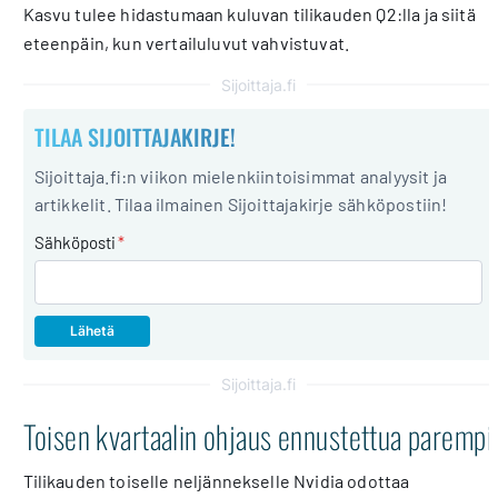
Kasvu tulee hidastumaan kuluvan tilikauden Q2:lla ja siitä
eteenpäin, kun vertailuluvut vahvistuvat.
Sijoittaja.fi
TILAA SIJOITTAJAKIRJE!
Sijoittaja.fi:n viikon mielenkiintoisimmat analyysit ja
artikkelit. Tilaa ilmainen Sijoittajakirje sähköpostiin!
Sähköposti
*
Sijoittaja.fi
Toisen kvartaalin ohjaus ennustettua parempi
Tilikauden toiselle neljännekselle Nvidia odottaa