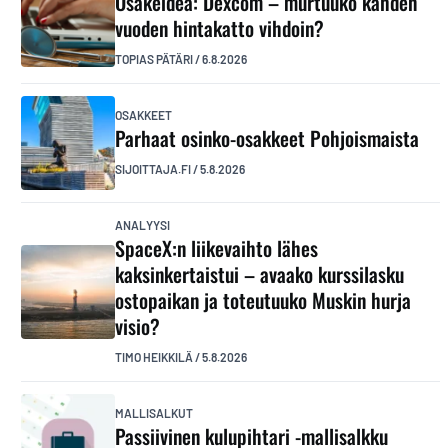
Osakeidea: Dexcom – murtuuko kahden
vuoden hintakatto vihdoin?
TOPIAS PÄTÄRI
/
6.8.2026
OSAKKEET
Parhaat osinko-osakkeet Pohjoismaista
SIJOITTAJA.FI
/
5.8.2026
ANALYYSI
SpaceX:n liikevaihto lähes
kaksinkertaistui – avaako kurssilasku
ostopaikan ja toteutuuko Muskin hurja
visio?
TIMO HEIKKILÄ
/
5.8.2026
MALLISALKUT
Passiivinen kulupihtari -mallisalkku