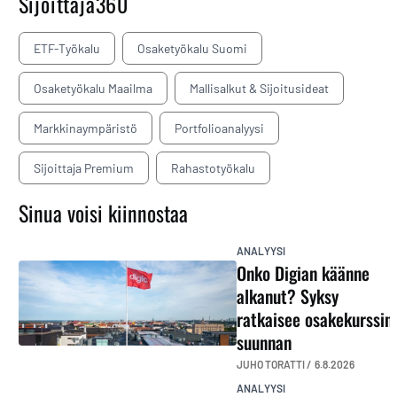
Sijoittaja360
ETF-Työkalu
Osaketyökalu Suomi
Osaketyökalu Maailma
Mallisalkut & Sijoitusideat
Markkinaympäristö
Portfolioanalyysi
Sijoittaja Premium
Rahastotyökalu
Sinua voisi kiinnostaa
ANALYYSI
Onko Digian käänne
alkanut? Syksy
ratkaisee osakekurssin
suunnan
JUHO TORATTI /
6.8.2026
ANALYYSI