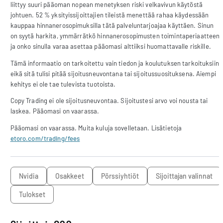
liittyy suuri pääoman nopean menetyksen riski velkavivun käytöstä
johtuen. 52 % yksityissijoittajien tileistä menettää rahaa käydessään
kauppaa hinnanerosopimuksilla tätä palveluntarjoajaa käyttäen. Sinun
on syytä harkita, ymmärrätkö hinnanerosopimusten toimintaperiaatteen
ja onko sinulla varaa asettaa pääomasi alttiiksi huomattavalle riskille.
Tämä informaatio on tarkoitettu vain tiedon ja koulutuksen tarkoituksiin
eikä sitä tulisi pitää sijoitusneuvontana tai sijoitussuosituksena. Aiempi
kehitys ei ole tae tulevista tuotoista.
Copy Trading ei ole sijoitusneuvontaa. Sijoitustesi arvo voi nousta tai
laskea. Pääomasi on vaarassa.
Pääomasi on vaarassa. Muita kuluja sovelletaan. Lisätietoja
etoro.com/trading/fees
Nvidia
osakkeet
pörssiyhtiöt
sijoittajan valinnat
tulokset