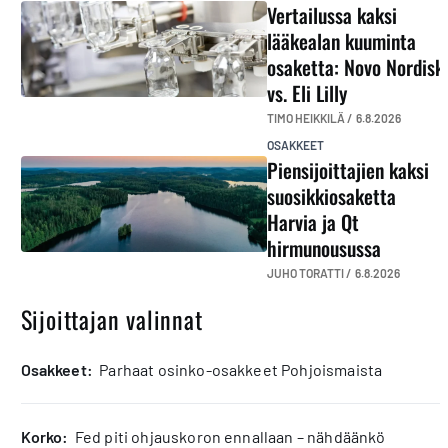
Vertailussa kaksi
lääkealan kuuminta
osaketta: Novo Nordisk
vs. Eli Lilly
TIMO HEIKKILÄ /
6.8.2026
OSAKKEET
Piensijoittajien kaksi
suosikkiosaketta
Harvia ja Qt
hirmunousussa
JUHO TORATTI /
6.8.2026
Sijoittajan valinnat
osakkeet:
Parhaat osinko-osakkeet Pohjoismaista
korko:
Fed piti ohjauskoron ennallaan – nähdäänkö