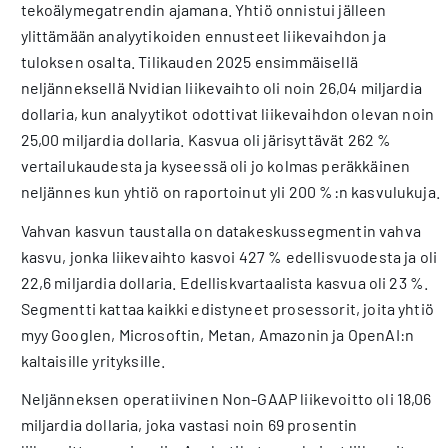
tekoälymegatrendin ajamana. Yhtiö onnistui jälleen
ylittämään analyytikoiden ennusteet liikevaihdon ja
tuloksen osalta. Tilikauden 2025 ensimmäisellä
neljänneksellä Nvidian liikevaihto oli noin 26,04 miljardia
dollaria, kun analyytikot odottivat liikevaihdon olevan noin
25,00 miljardia dollaria. Kasvua oli järisyttävät 262 %
vertailukaudesta ja kyseessä oli jo kolmas peräkkäinen
neljännes kun yhtiö on raportoinut yli 200 %:n kasvulukuja.
Vahvan kasvun taustalla on datakeskussegmentin vahva
kasvu, jonka liikevaihto kasvoi 427 % edellisvuodesta ja oli
22,6 miljardia dollaria. Edelliskvartaalista kasvua oli 23 %.
Segmentti kattaa kaikki edistyneet prosessorit, joita yhtiö
myy Googlen, Microsoftin, Metan, Amazonin ja OpenAI:n
kaltaisille yrityksille.
Neljänneksen operatiivinen Non-GAAP liikevoitto oli 18,06
miljardia dollaria, joka vastasi noin 69 prosentin