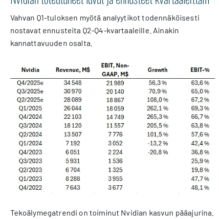
Vahvan Q1-tuloksen myötä analyytikot todennäköisesti
nostavat ennusteita Q2-Q4-kvartaaleille. Ainakin
kannattavuuden osalta.
Tekoälymegatrendi on toiminut Nvidian kasvun pääajurina.