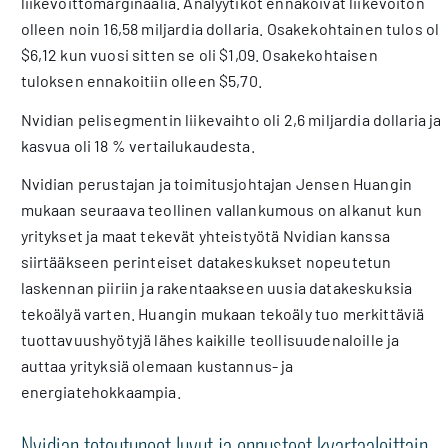
liikevoittomarginaalia. Analyytikot ennakoivat liikevoiton
olleen noin 16,58 miljardia dollaria. Osakekohtainen tulos oli
$6,12 kun vuosi sitten se oli $1,09. Osakekohtaisen
tuloksen ennakoitiin olleen $5,70.
Nvidian pelisegmentin liikevaihto oli 2,6 miljardia dollaria ja
kasvua oli 18 % vertailukaudesta.
Nvidian perustajan ja toimitusjohtajan Jensen Huangin
mukaan seuraava teollinen vallankumous on alkanut kun
yritykset ja maat tekevät yhteistyötä Nvidian kanssa
siirtääkseen perinteiset datakeskukset nopeutetun
laskennan piiriin ja rakentaakseen uusia datakeskuksia
tekoälyä varten. Huangin mukaan tekoäly tuo merkittäviä
tuottavuushyötyjä lähes kaikille teollisuudenaloille ja
auttaa yrityksiä olemaan kustannus- ja
energiatehokkaampia.
Nvidian toteutuneet luvut ja ennusteet kvartaaleittain