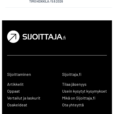
TIMO HEIKKILÄ
/
5.8.2026
Sijoittaminen
Sijoittaja.fi
Artikkelit
Tilaa jäsenyys
Oppaat
Usein kysytyt kysymykset
Vertailut ja laskurit
Mikä on Sijoittaja.fi
Osakeideat
Ota yhteyttä