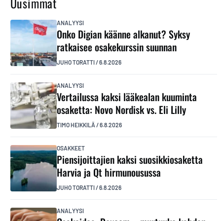
Uusimmat
ANALYYSI
Onko Digian käänne alkanut? Syksy
ratkaisee osakekurssin suunnan
JUHO TORATTI
/
6.8.2026
ANALYYSI
Vertailussa kaksi lääkealan kuuminta
osaketta: Novo Nordisk vs. Eli Lilly
TIMO HEIKKILÄ
/
6.8.2026
OSAKKEET
Piensijoittajien kaksi suosikkiosaketta
Harvia ja Qt hirmunousussa
JUHO TORATTI
/
6.8.2026
ANALYYSI