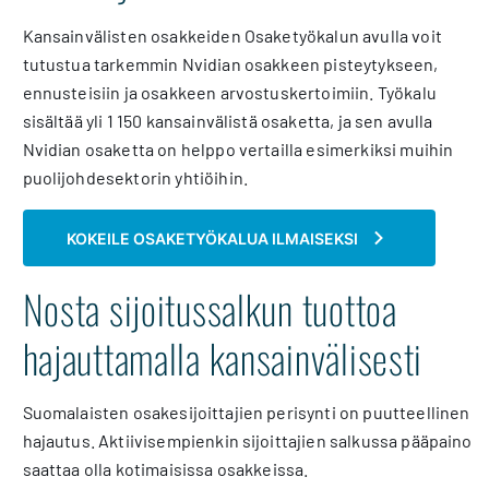
Kansainvälisten osakkeiden Osaketyökalun avulla voit
tutustua tarkemmin Nvidian osakkeen pisteytykseen,
ennusteisiin ja osakkeen arvostuskertoimiin. Työkalu
sisältää yli 1 150 kansainvälistä osaketta, ja sen avulla
Nvidian osaketta on helppo vertailla esimerkiksi muihin
puolijohdesektorin yhtiöihin.
KOKEILE OSAKETYÖKALUA ILMAISEKSI
Nosta sijoitussalkun tuottoa
hajauttamalla kansainvälisesti
Suomalaisten osakesijoittajien perisynti on puutteellinen
hajautus. Aktiivisempienkin sijoittajien salkussa pääpaino
saattaa olla kotimaisissa osakkeissa.