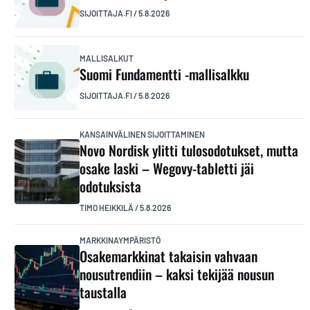
SIJOITTAJA.FI
/
5.8.2026
MALLISALKUT
Suomi Fundamentti -mallisalkku
SIJOITTAJA.FI
/
5.8.2026
KANSAINVÄLINEN SIJOITTAMINEN
Novo Nordisk ylitti tulosodotukset, mutta
osake laski – Wegovy-tabletti jäi
odotuksista
TIMO HEIKKILÄ
/
5.8.2026
MARKKINAYMPÄRISTÖ
Osakemarkkinat takaisin vahvaan
nousutrendiin – kaksi tekijää nousun
taustalla