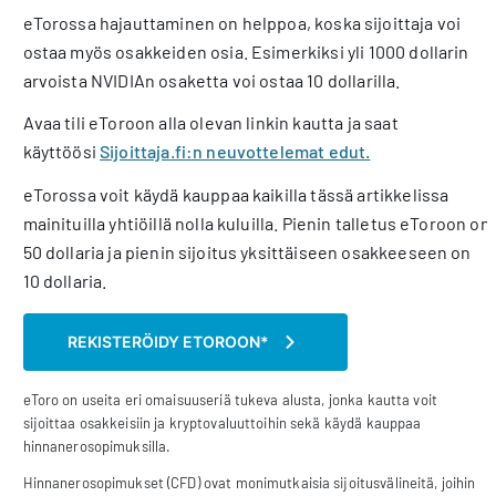
eTorossa hajauttaminen on helppoa, koska sijoittaja voi
ostaa myös osakkeiden osia. Esimerkiksi yli 1000 dollarin
arvoista NVIDIAn osaketta voi ostaa 10 dollarilla.
Avaa tili eToroon alla olevan linkin kautta ja saat
käyttöösi
Sijoittaja.fi:n neuvottelemat edut.
eTorossa voit käydä kauppaa kaikilla tässä artikkelissa
mainituilla yhtiöillä nolla kuluilla. Pienin talletus eToroon on
50 dollaria ja pienin sijoitus yksittäiseen osakkeeseen on
10 dollaria.
REKISTERÖIDY ETOROON*
eToro on useita eri omaisuuseriä tukeva alusta, jonka kautta voit
sijoittaa osakkeisiin ja kryptovaluuttoihin sekä käydä kauppaa
hinnanerosopimuksilla.
Hinnanerosopimukset (CFD) ovat monimutkaisia sijoitusvälineitä, joihin