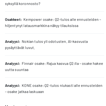
syksyllä koronnosto?
osakkeet:
Kempower osake: Q2-tulos alle ennusteiden –
hiljentynyt latausmarkkina näkyy tilauksissa
analyysi:
Nokian tulos yli odotusten. AI-kasvusta
pysäyttävät luvut.
analyysi:
Finnair osake: Rajua kasvua Q2:lla – osake hakee
uutta suuntaa
analyysi:
KONE osake: Q2-tulos niukasti alle ennusteiden
– osake jatkaa laskuaan