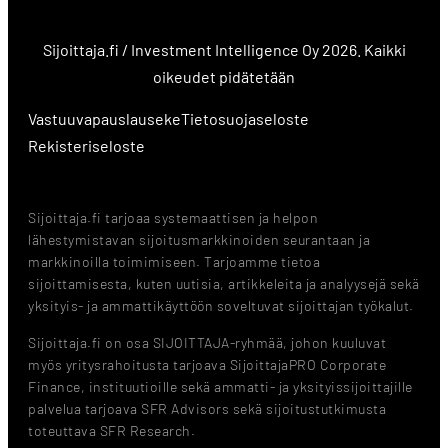
Sijoittaja.fi / Investment Intelligence Oy 2026. Kaikki
oikeudet pidätetään
Vastuuvapauslauseke
Tietosuojaseloste
Rekisteriseloste
Sijoittaja.fi tarjoaa systemaattisen ja helpon
lähestymistavan sijoitusmarkkinoiden seurantaan ja
markkinoilla toimimiseen. Tarjoamme tietoa
sijoittamisesta, kuten uutisia, artikkeleita ja analyysejä sekä
yksityis- ja ammattikäyttöön soveltuvat sijoittajan työkalut.
Sijoittaja.fi on osa SIJOITTAJA-ryhmää, johon kuuluvat
myös yritysrahoitusta tarjoava SijoittajaPRO Corporate
Finance, instituutioille sekä ammatti- ja yksityissijoittajille
palvelua tarjoava SFR Advisors sekä sijoitustutkimusta
toteuttava SFR Research.