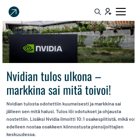
Sijoittaja.fi
Tee
parempia
sijoituspäätöksiä
Nvidian tulos ulkona –
markkina sai mitä toivoi!
Nvidian tulosta odotettiin kuumeisesti ja markkina sai
jälleen sen mitä halusi. Tulos löi odotukset ja ohjausta
nostettiin. Lisäksi Nvidia ilmoitti 10:1 osakesplitistä, mikä voi
edelleen nostaa osakkeen kiinnostusta piensijoittajien
keskuudessa.