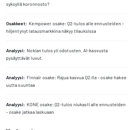
syksyllä koronnosto?
osakkeet:
Kempower osake: Q2-tulos alle ennusteiden –
hiljentynyt latausmarkkina näkyy tilauksissa
analyysi:
Nokian tulos yli odotusten. AI-kasvusta
pysäyttävät luvut.
analyysi:
Finnair osake: Rajua kasvua Q2:lla – osake hakee
uutta suuntaa
analyysi:
KONE osake: Q2-tulos niukasti alle ennusteiden
– osake jatkaa laskuaan