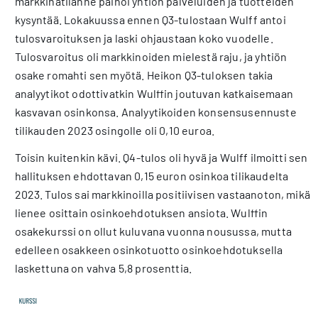
markkinatilanne painoi yhtiön palveluiden ja tuotteiden
kysyntää. Lokakuussa ennen Q3-tulostaan Wulff antoi
tulosvaroituksen ja laski ohjaustaan koko vuodelle.
Tulosvaroitus oli markkinoiden mielestä raju, ja yhtiön
osake romahti sen myötä. Heikon Q3-tuloksen takia
analyytikot odottivatkin Wulffin joutuvan katkaisemaan
kasvavan osinkonsa. Analyytikoiden konsensusennuste
tilikauden 2023 osingolle oli 0,10 euroa.
Toisin kuitenkin kävi. Q4-tulos oli hyvä ja Wulff ilmoitti sen
hallituksen ehdottavan 0,15 euron osinkoa tilikaudelta
2023. Tulos sai markkinoilla positiivisen vastaanoton, mikä
lienee osittain osinkoehdotuksen ansiota. Wulffin
osakekurssi on ollut kuluvana vuonna nousussa, mutta
edelleen osakkeen osinkotuotto osinkoehdotuksella
laskettuna on vahva 5,8 prosenttia.