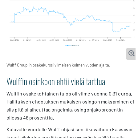
Wulff Group:in osakekurssi viimeisen kolmen vuoden ajalta.
Wulffin osinkoon ehtii vielä tarttua
Wulffin osakekohtainen tulos oli viime vuonna 0,31 euroa.
Hallituksen ehdotuksen mukaisen osingon maksaminen ei
siis pitäisi aiheuttaa ongelmia, osingonjakoprosentin
ollessa 48 prosenttia.
Kuluvalle vuodelle Wulff ohjasi sen liikevaihdon kasvavan
ja vertailukelpoisen liikevoiton pysyvän hyvällä tasolla.