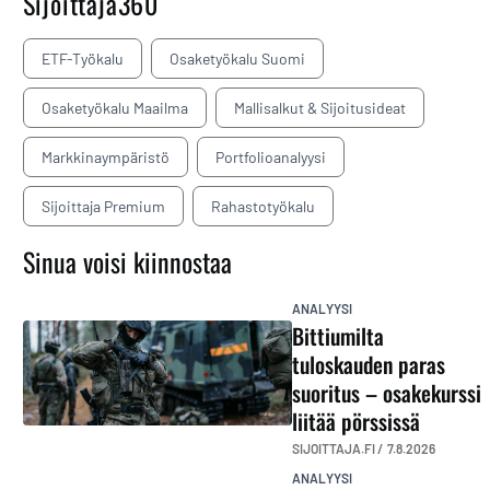
Sijoittaja360
ETF-Työkalu
Osaketyökalu Suomi
Osaketyökalu Maailma
Mallisalkut & Sijoitusideat
Markkinaympäristö
Portfolioanalyysi
Sijoittaja Premium
Rahastotyökalu
Sinua voisi kiinnostaa
ANALYYSI
Bittiumilta
tuloskauden paras
suoritus – osakekurssi
liitää pörssissä
SIJOITTAJA.FI /
7.8.2026
ANALYYSI