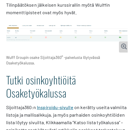
Tilinpäätöksen jälkeisen kurssirallin myötä Wulffin
momenttipisteet ovat myös hyvät.
Wulff Groupin osake Sijoittaja360° -palvelusta löytyvässä
Osaketyökalussa.
Tutki osinkoyhtiöitä
Osaketyökalussa
Sijoittaja360:n
Inspiroidu-sivulle
on kerätty useita valmiita
listoja ja mallisalkkuja, ja myös parhaiden osinkoyhtiöiden
lista löytyy sivuilta. Klikkaamalla ”Katso lista työkalussa” -
painiketta saat kätevästi artikkelin osakkeet tarkasteluun