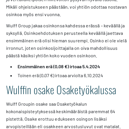
Mikäli ohjeistukseen päästään, voi yhtiön odottaa nostavan
osinkoa myös ensi vuonna.
Wulff Group jakaa osinkonsa kahdessa erässä – keväällä ja
syksyllä. Osinkoehdotuksen perusteella keväällä jaettava
ensimmäinen erä olisi hieman suurempi. Osinko ei ole vielä
irronnut, joten osinkosijoittajalla on oiva mahdollisuus
päästä käsiksi yhtiön koko vuoden osinkoon.
Ensimmäinen erä (0,08 €) irtoaa 5.4.2024
Toinen erä (0,07 €) irtoaa arviolta 6.10.2024
Wulffin osake Osaketyökalussa
Wulff Groupin osake saa Osaketyökalun
kokonaispisteytyksessä keskimääräistä paremmat 64
pistettä. Osake erottuu edukseen osingon lisäksi
arvopisteillään eli osakkeen arvostusluvut ovat matalat.