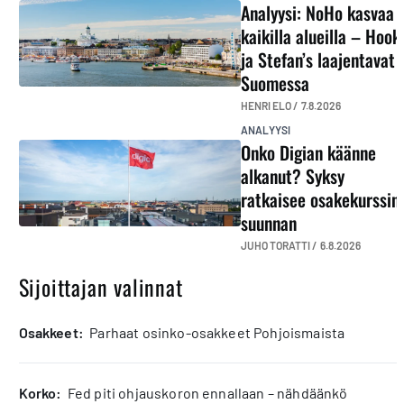
Analyysi: NoHo kasvaa
kaikilla alueilla – Hook
ja Stefan’s laajentavat
Suomessa
HENRI ELO /
7.8.2026
ANALYYSI
Onko Digian käänne
alkanut? Syksy
ratkaisee osakekurssin
suunnan
JUHO TORATTI /
6.8.2026
Sijoittajan valinnat
osakkeet:
Parhaat osinko-osakkeet Pohjoismaista
korko:
Fed piti ohjauskoron ennallaan – nähdäänkö