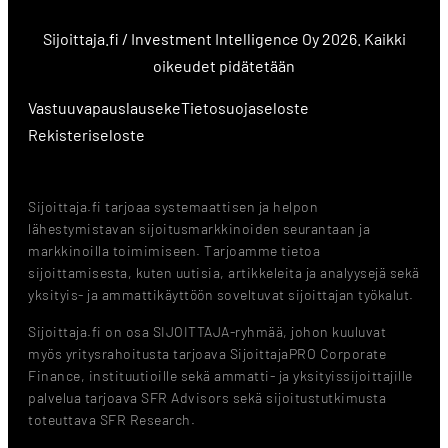
Sijoittaja.fi / Investment Intelligence Oy 2026. Kaikki
oikeudet pidätetään
Vastuuvapauslauseke
Tietosuojaseloste
Rekisteriseloste
Sijoittaja.fi tarjoaa systemaattisen ja helpon
lähestymistavan sijoitusmarkkinoiden seurantaan ja
markkinoilla toimimiseen. Tarjoamme tietoa
sijoittamisesta, kuten uutisia, artikkeleita ja analyysejä sekä
yksityis- ja ammattikäyttöön soveltuvat sijoittajan työkalut.
Sijoittaja.fi on osa SIJOITTAJA-ryhmää, johon kuuluvat
myös yritysrahoitusta tarjoava SijoittajaPRO Corporate
Finance, instituutioille sekä ammatti- ja yksityissijoittajille
palvelua tarjoava SFR Advisors sekä sijoitustutkimusta
toteuttava SFR Research.