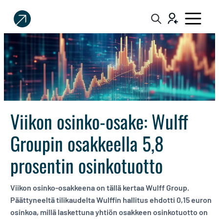
Sijoittaja.fi
Tee
parempia
sijoituspäätöksiä
Viikon osinko-osake: Wulff
Groupin osakkeella 5,8
prosentin osinkotuotto
Viikon osinko-osakkeena on tällä kertaa Wulff Group.
Päättyneeltä tilikaudelta Wulffin hallitus ehdotti 0,15 euron
osinkoa, millä laskettuna yhtiön osakkeen osinkotuotto on