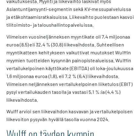
vaikutuksesta. Myynti ja liikevaihto laskivat myös
Asiantuntijamyynti-segmentin sekä KV-messupalveluissa
ja etäkohtaamisratkaisuissa. Liikevaihto puolestaan kasvoi
tilitoimisto- ja taloushallintopalveluissa.
Viimeisen vuosineljänneksen myyntikate oli 7,4 miljoonaa
euroa (8,5) eli 32,4 % (30,8) liikevaihdosta. Suhteellisen
myyntikatteen kehitykseen vaikuttivat muutokset Wulffin
myymien tuotteiden kysynnän painopistealueissa. Wulffin
vertailukelpoinen käyttökate (EBITDA) oli loka-joulukuussa
1,6 miljoonaa euroa (1,8), eli 7,2 % (6,4) liikevaihdosta.
Viimeisen neljänneksen vertailukelpoinen liiketulos (EBIT)
pysyi vertailukauden tasolla ja vastasi 5,1 %:ia (4,4 %)
liikevaihdosta.
Wulff arvioi sen liikevaihdon kasvavan ja vertailukelpoisen
liikevoiton pysyvän hyvällä tasolla vuonna 2024.
Wulff on täyden kympin