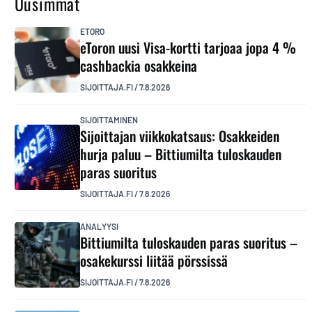
Uusimmat
ETORO
eToron uusi Visa-kortti tarjoaa jopa 4 %
cashbackia osakkeina
SIJOITTAJA.FI
/
7.8.2026
SIJOITTAMINEN
Sijoittajan viikkokatsaus: Osakkeiden
hurja paluu – Bittiumilta tuloskauden
paras suoritus
SIJOITTAJA.FI
/
7.8.2026
ANALYYSI
Bittiumilta tuloskauden paras suoritus –
osakekurssi liitää pörssissä
SIJOITTAJA.FI
/
7.8.2026