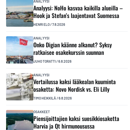
ANALYYSI
Analyysi: NoHo kasvaa kaikilla alueilla –
Hook ja Stefan’s laajentavat Suomessa
HENRI ELO
/
7.8.2026
ANALYYSI
Onko Digian käänne alkanut? Syksy
ratkaisee osakekurssin suunnan
JUHO TORATTI
/
6.8.2026
ANALYYSI
Vertailussa kaksi lääkealan kuuminta
osaketta: Novo Nordisk vs. Eli Lilly
TIMO HEIKKILÄ
/
6.8.2026
OSAKKEET
Piensijoittajien kaksi suosikkiosaketta
Harvia ja Qt hirmunousussa