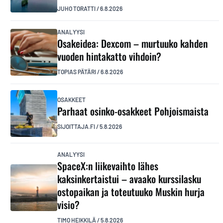
JUHO TORATTI
/
6.8.2026
ANALYYSI
Osakeidea: Dexcom – murtuuko kahden
vuoden hintakatto vihdoin?
TOPIAS PÄTÄRI
/
6.8.2026
OSAKKEET
Parhaat osinko-osakkeet Pohjoismaista
SIJOITTAJA.FI
/
5.8.2026
ANALYYSI
SpaceX:n liikevaihto lähes
kaksinkertaistui – avaako kurssilasku
ostopaikan ja toteutuuko Muskin hurja
visio?
TIMO HEIKKILÄ
/
5.8.2026