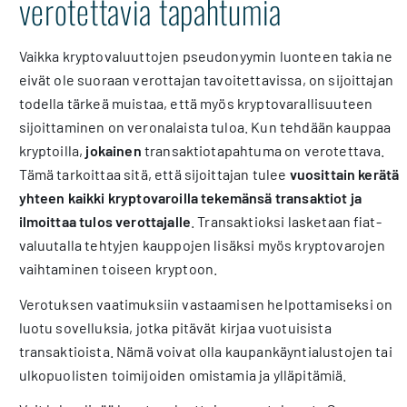
verotettavia tapahtumia
Vaikka kryptovaluuttojen pseudonyymin luonteen takia ne
eivät ole suoraan verottajan tavoitettavissa, on sijoittajan
todella tärkeä muistaa, että myös kryptovarallisuuteen
sijoittaminen on veronalaista tuloa. Kun tehdään kauppaa
kryptoilla,
jokainen
transaktiotapahtuma on verotettava.
Tämä tarkoittaa sitä, että sijoittajan tulee
vuosittain kerätä
yhteen kaikki kryptovaroilla tekemänsä transaktiot ja
ilmoittaa tulos verottajalle
. Transaktioksi lasketaan fiat-
valuutalla tehtyjen kauppojen lisäksi myös kryptovarojen
vaihtaminen toiseen kryptoon.
Verotuksen vaatimuksiin vastaamisen helpottamiseksi on
luotu sovelluksia, jotka pitävät kirjaa vuotuisista
transaktioista. Nämä voivat olla kaupankäyntialustojen tai
ulkopuolisten toimijoiden omistamia ja ylläpitämiä.