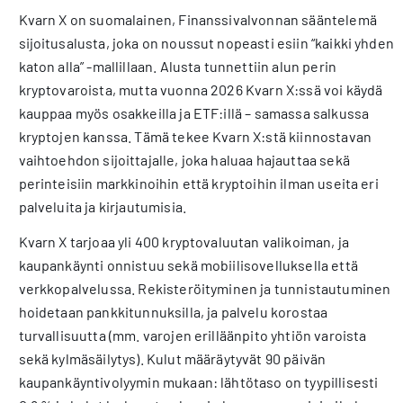
Kvarn X on suomalainen, Finanssivalvonnan sääntelemä
sijoitusalusta, joka on noussut nopeasti esiin “kaikki yhden
katon alla” -mallillaan. Alusta tunnettiin alun perin
kryptovaroista, mutta vuonna 2026 Kvarn X:ssä voi käydä
kauppaa myös osakkeilla ja ETF:illä – samassa salkussa
kryptojen kanssa. Tämä tekee Kvarn X:stä kiinnostavan
vaihtoehdon sijoittajalle, joka haluaa hajauttaa sekä
perinteisiin markkinoihin että kryptoihin ilman useita eri
palveluita ja kirjautumisia.
Kvarn X tarjoaa yli 400 kryptovaluutan valikoiman, ja
kaupankäynti onnistuu sekä mobiilisovelluksella että
verkkopalvelussa. Rekisteröityminen ja tunnistautuminen
hoidetaan pankkitunnuksilla, ja palvelu korostaa
turvallisuutta (mm. varojen erilläänpito yhtiön varoista
sekä kylmäsäilytys). Kulut määräytyvät 90 päivän
kaupankäyntivolyymin mukaan: lähtötaso on tyypillisesti