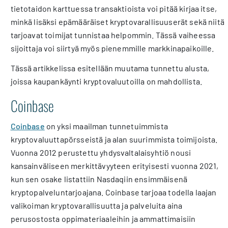
tietotaidon karttuessa transaktioista voi pitää kirjaa itse,
minkä lisäksi epämääräiset kryptovarallisuuserät sekä niitä
tarjoavat toimijat tunnistaa helpommin. Tässä vaiheessa
sijoittaja voi siirtyä myös pienemmille markkinapaikoille.
Tässä artikkelissa esitellään muutama tunnettu alusta,
joissa kaupankäynti kryptovaluutoilla on mahdollista.
Coinbase
Coinbase
on yksi maailman tunnetuimmista
kryptovaluuttapörsseistä ja alan suurimmista toimijoista.
Vuonna 2012 perustettu yhdysvaltalaisyhtiö nousi
kansainväliseen merkittävyyteen erityisesti vuonna 2021,
kun sen osake listattiin Nasdaqiin ensimmäisenä
kryptopalveluntarjoajana. Coinbase tarjoaa todella laajan
valikoiman kryptovarallisuutta ja palveluita aina
perusostosta oppimateriaaleihin ja ammattimaisiin