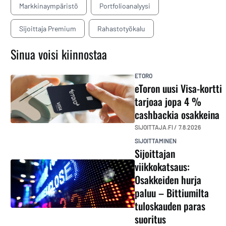
Markkinaympäristö
Portfolioanalyysi
Sijoittaja Premium
Rahastotyökalu
Sinua voisi kiinnostaa
ETORO
eToron uusi Visa-kortti
tarjoaa jopa 4 %
cashbackia osakkeina
SIJOITTAJA.FI /
7.8.2026
SIJOITTAMINEN
Sijoittajan
viikkokatsaus:
Osakkeiden hurja
paluu – Bittiumilta
tuloskauden paras
suoritus