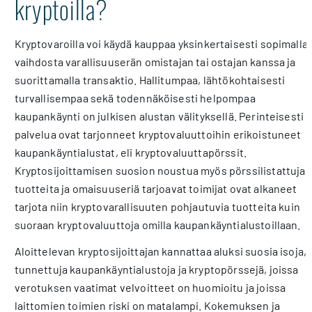
kryptoilla?
Kryptovaroilla voi käydä kauppaa yksinkertaisesti sopimalla
vaihdosta varallisuuserän omistajan tai ostajan kanssa ja
suorittamalla transaktio. Hallitumpaa, lähtökohtaisesti
turvallisempaa sekä todennäköisesti helpompaa
kaupankäynti on julkisen alustan välityksellä. Perinteisesti
palvelua ovat tarjonneet kryptovaluuttoihin erikoistuneet
kaupankäyntialustat, eli kryptovaluuttapörssit.
Kryptosijoittamisen suosion noustua myös pörssilistattuja
tuotteita ja omaisuuseriä tarjoavat toimijat ovat alkaneet
tarjota niin kryptovarallisuuten pohjautuvia tuotteita kuin
suoraan kryptovaluuttoja omilla kaupankäyntialustoillaan.
Aloittelevan kryptosijoittajan kannattaa aluksi suosia isoja,
tunnettuja kaupankäyntialustoja ja kryptopörssejä, joissa
verotuksen vaatimat velvoitteet on huomioitu ja joissa
laittomien toimien riski on matalampi. Kokemuksen ja