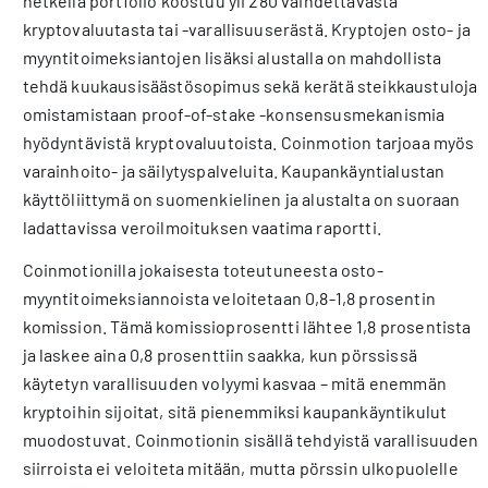
hetkellä portfolio koostuu yli 280 vaihdettavasta
kryptovaluutasta tai -varallisuuserästä. Kryptojen osto- ja
myyntitoimeksiantojen lisäksi alustalla on mahdollista
tehdä kuukausisäästösopimus sekä kerätä steikkaustuloja
omistamistaan proof-of-stake -konsensusmekanismia
hyödyntävistä kryptovaluutoista. Coinmotion tarjoaa myös
varainhoito- ja säilytyspalveluita. Kaupankäyntialustan
käyttöliittymä on suomenkielinen ja alustalta on suoraan
ladattavissa veroilmoituksen vaatima raportti.
Coinmotionilla jokaisesta toteutuneesta osto-
myyntitoimeksiannoista veloitetaan 0,8-1,8 prosentin
komission. Tämä komissioprosentti lähtee 1,8 prosentista
ja laskee aina 0,8 prosenttiin saakka, kun pörssissä
käytetyn varallisuuden volyymi kasvaa – mitä enemmän
kryptoihin sijoitat, sitä pienemmiksi kaupankäyntikulut
muodostuvat. Coinmotionin sisällä tehdyistä varallisuuden
siirroista ei veloiteta mitään, mutta pörssin ulkopuolelle