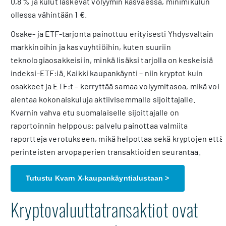
0,8 % ja kulut laskevat volyymin kasvaessa, minimikulun
ollessa vähintään 1 €.
Osake- ja ETF-tarjonta painottuu erityisesti Yhdysvaltain
markkinoihin ja kasvuyhtiöihin, kuten suuriin
teknologiaosakkeisiin, minkä lisäksi tarjolla on keskeisiä
indeksi-ETF:iä. Kaikki kaupankäynti – niin kryptot kuin
osakkeet ja ETF:t – kerryttää samaa volyymitasoa, mikä voi
alentaa kokonaiskuluja aktiivisemmalle sijoittajalle.
Kvarnin vahva etu suomalaiselle sijoittajalle on
raportoinnin helppous: palvelu painottaa valmiita
raportteja verotukseen, mikä helpottaa sekä kryptojen että
perinteisten arvopaperien transaktioiden seurantaa.
Tutustu Kvarn X-kaupankäyntialustaan >
Kryptovaluuttatransaktiot ovat