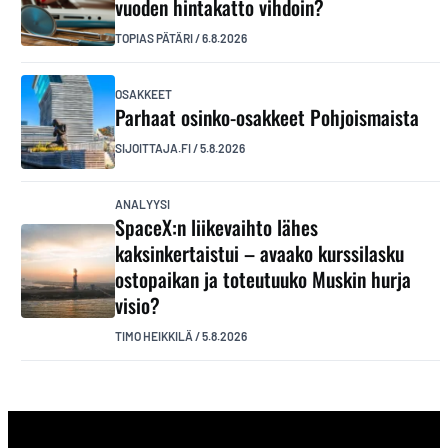
vuoden hintakatto vihdoin?
TOPIAS PÄTÄRI
/
6.8.2026
OSAKKEET
Parhaat osinko-osakkeet Pohjoismaista
SIJOITTAJA.FI
/
5.8.2026
ANALYYSI
SpaceX:n liikevaihto lähes
kaksinkertaistui – avaako kurssilasku
ostopaikan ja toteutuuko Muskin hurja
visio?
TIMO HEIKKILÄ
/
5.8.2026