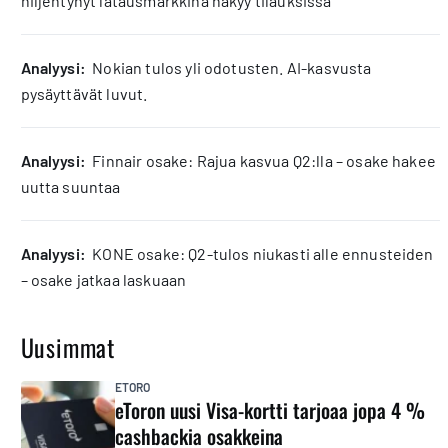
hiljentynyt latausmarkkina näkyy tilauksissa
analyysi:
Nokian tulos yli odotusten. AI-kasvusta
pysäyttävät luvut.
analyysi:
Finnair osake: Rajua kasvua Q2:lla – osake hakee
uutta suuntaa
analyysi:
KONE osake: Q2-tulos niukasti alle ennusteiden
– osake jatkaa laskuaan
Uusimmat
ETORO
eToron uusi Visa-kortti tarjoaa jopa 4 %
cashbackia osakkeina