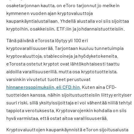
osaketarjonnan kautta, on eToro tarjonnut jo melkein
kymmenen vuoden ajan kryptovaluuttoja
kaupankäyntialustallaan. Yhdellä alustalla voi siis sijoittaa
kryptoihin, osakkeisiin, ETF:iin ja johdannaistuotteisiin.
Tänä päivänä eTorosta löytyy yli 100 eri
kryptovarallisuuserää. Tarjontaan kuuluu tunnetuimpia
kryptovaluuttoja, stablecoineja ja hyödyketokeneita.
eTorosta ostetut kryptot ovat lähtökohtaisesti taattu
aidoilla varallisuuserillä, mutta osa kryptotuotteista,
varsinkin vivutetut tuotteet perustuvat
hinnanerosopimuksiin, eli CFD:hin
. Kuten aina CFD-
tuotteiden kanssa, näihin sijoitustuotteisiin liittyy erityisen
suuri riski, sillä yksityissijoittaja ei voi vähentää niillä tehtyä
tappiota verotuksesta. Kryptovarojenkin kohdalla on siis
hyvä varmistaa, että ostat aitoa varallisuuserää.
Kryptovaluuttojen kaupankäynnistä eToron sijoitusalusta