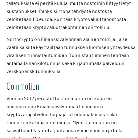
talletuksista ei peritä kuluja, mutta nostoihin liittyy tietyt
kustannukset. Pankkisiirtona tehdystä nostosta
veloitetaan 1,0 euroa, kun taas kryptovaluuttanostosta
veloitetaan kryptovaluuttakohtainen siirtokulu.
Northcrypto on Finanssivalvonnan alainen toimija, ja se
vaatii kaikilta käyttäjiltään tunnuksen luomisen yhteydessä
virallisen tunnistautumisen. Tunnistautuminen tehdään
antamalla henkilötunnus sekä kirjautumalla palveluun
verkkopankkitunnuksilla.
Coinmotion
Vuonna 2012 perustettu Coinmotion on Suomen
ensimmäinen Finanssivalvonnan lisensoima
kryptovarapalvelun tarjoaja ja todennäköisesti alan
tunnetuin kotimainen toimija. Myös Coinmotion on
kasvattanut kryptotarjontaansa viime vuosina ja tällä