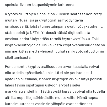
spekulatiivisen kaupankäynnin kohteena.
Kryptovaluuttojen rinnalle on vuosien saatossa kehitetty
muita virtuaalisia ja kryptografiaa hyödyntäviä
omaisuuseriä, joista tunnetuimpana ovat hyödyketokenit,
stablecoinit ja NFT:t. Yhdessä näistä digitaalisista
omaisuuseristä käytetään termiä
kryptovarallisuus
. Toki
kryptovaluuttojen osuus kaikesta kryptovarallisuudesta on
niin merkittävä, että yleisesti puhutaan kryptovaluuttoihin
sijoittamisesta.
Fundamentit kryptovarallisuuden arvon taustalla voivat
olla todella epäselkeitä, tai niitä ei ole perinteisesti
ajatellen ollenkaan. Monien kryptojen arvokehitys perustuu
lähes täysin sijoittajien uskoon arvosta sekä
markkinatrendeihin. Tästä syystä kurssit voivat olla todella
alttiita nopeille ja äkkinäisille muutoksille. Nämä nopeat
kurssimuutokset varsinkin ylöspäin ovat keränneet