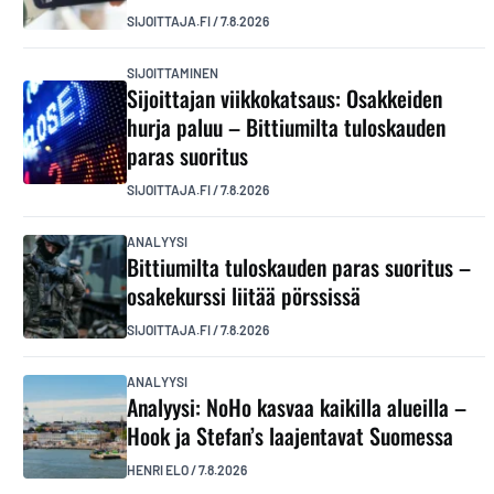
SIJOITTAJA.FI
/
7.8.2026
SIJOITTAMINEN
Sijoittajan viikkokatsaus: Osakkeiden
hurja paluu – Bittiumilta tuloskauden
paras suoritus
SIJOITTAJA.FI
/
7.8.2026
ANALYYSI
Bittiumilta tuloskauden paras suoritus –
osakekurssi liitää pörssissä
SIJOITTAJA.FI
/
7.8.2026
ANALYYSI
Analyysi: NoHo kasvaa kaikilla alueilla –
Hook ja Stefan’s laajentavat Suomessa
HENRI ELO
/
7.8.2026