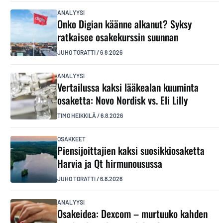
ANALYYSI
Onko Digian käänne alkanut? Syksy
ratkaisee osakekurssin suunnan
JUHO TORATTI
/
6.8.2026
ANALYYSI
Vertailussa kaksi lääkealan kuuminta
osaketta: Novo Nordisk vs. Eli Lilly
TIMO HEIKKILÄ
/
6.8.2026
OSAKKEET
Piensijoittajien kaksi suosikkiosaketta
Harvia ja Qt hirmunousussa
JUHO TORATTI
/
6.8.2026
ANALYYSI
Osakeidea: Dexcom – murtuuko kahden