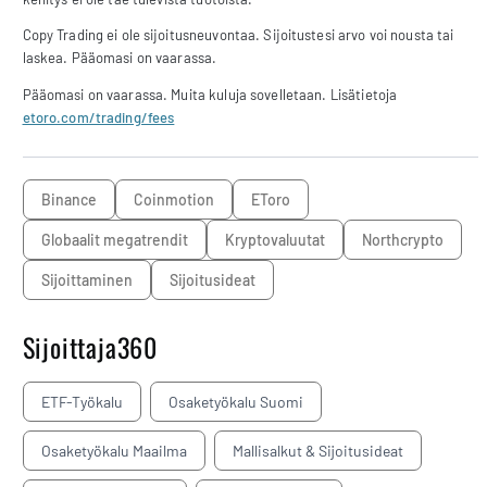
Copy Trading ei ole sijoitusneuvontaa. Sijoitustesi arvo voi nousta tai
laskea. Pääomasi on vaarassa.
Pääomasi on vaarassa. Muita kuluja sovelletaan. Lisätietoja
etoro.com/trading/fees
Binance
Coinmotion
eToro
Globaalit megatrendit
kryptovaluutat
Northcrypto
sijoittaminen
sijoitusideat
Sijoittaja360
ETF-Työkalu
Osaketyökalu Suomi
Osaketyökalu Maailma
Mallisalkut & Sijoitusideat