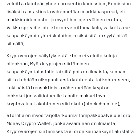
veloittaa kiinteän yhden prosentin komission. Komission
lisäksi transaktiosta vähennetään markkinaspread, eli
markkinoiden osto- ja myyntihintojen välinen erotus.
Vaikka spread ei ole eToron veloittama kulu, vaikuttaa se
kaupankäynnin yhteiskuluihin ja siksi sitä on syytä pitää
silmällä.
Kryptovarojen säilytyksestä eToro ei veloita kuluja
ollenkaan. Myös kryptojen siirtäminen
kaupankäyntialustalle tai siltä pois on ilmaista, kunhan
siirto tehdään ulkopuolisesta kohteesta tai kohteeseen.
Toki näistä transaktioista vähennetään krypton
lohkoketjun validoineelle taholle maksettava,
kryptovaluuttakohtainen siirtokulu (blockchain fee).
eTorolla on myös tarjolla ”kuuma” lompakkopalvelu eToro
Money Crypto Wallet, jonka avaaminen on ilmaista.
Kryptovarojen siirtämisestä eToron kaupankäyntialustalta