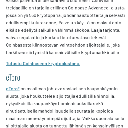
vaikka palvelua ei ole saatavilla suomeksi. Aktiivisille
treidaajille on tarjolla erillinen Coinbase Advanced -alusta,
jossa on yli 550 kryptoparia, johdannaistuotteita ja selvästi
edullisempi kulurakenne. Palvelun käyttö on maksutonta
eikä se edellytä salkulle vähimmäiskokoa. Laaja tarjonta,
vahva regulaatio ja korkea tietoturvataso tekevät
Coinbasesta kiinnostavan vaihtoehdon sijoittajalle, joka
harkitsee siirtymistä kansainvälisille kryptomarkkinoille.
Tutustu Coinbaseen kryptoalustana.
eToro
eToro*
on maailman johtava sosiaalisen kaupankäynnin
alusta, joka houkuttelee sijoittajia edullisilla hinnoilla,
nykyaikaisilla kaupankäyntiominaisuuksilla sekä
ainutlaatuisella mahdollisuudella seurata ja kopioida
maailman menestyneimpiä sijoittajia. Vaikka suomalaiselle
sijoittajalle alusta on tunnettu lähinnä sen kansainvälisen