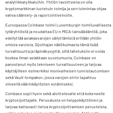
analytiikkatyökaluihin. Yhtiön tavoitteena on olla
kryptomarkkinan luotetuin toimija ja sen toimintaa ohjaa
vahva sääntely- ja raportointivelvoite.
Euroopassa Coinbase toimii Luxemburgin toimiluvallisesta
tytäryhtiöstä ja noudattaa EU:n MiCA-lainsäädäntöä, joka
edellyttää asiakasvarojen säilyttämistä erillään yhtiön
omista varoista. Sijoittajan näkökulmasta tämä lisää
turvallisuutta ja läpinäkyvyyttä, sillä talletuksiin ei voida
koskea ilman asiakkaan suostumusta. Coinbase on
panostanut myös tekniseen turvallisuuteen ja tarjoaa
käyttäjilleen esimerkiksi monivaiheisen tunnistautumisen
sekä Vault-lompakon, jossa varojen siirto tapahtuu
viiveellä väärinkäytösten estämiseksi.
Coinbase sopii hyvin sekä aloittelevalle että kokeneelle
kryptosijoittajalle. Perusalusta on helppokäyttöinen ja
tarjoaa kattavasti tietoa kryptosijoittamisen perusteista,