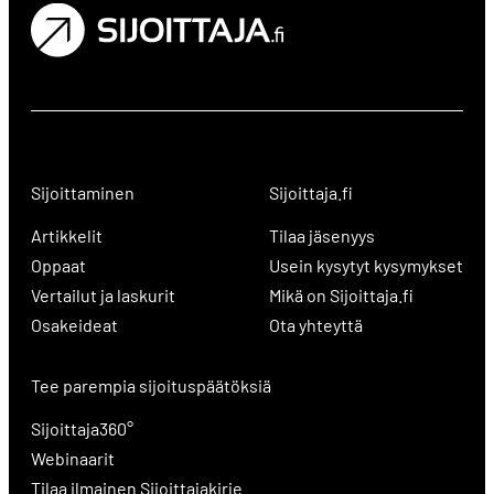
Sijoittaminen
Sijoittaja.fi
Artikkelit
Tilaa jäsenyys
Oppaat
Usein kysytyt kysymykset
Vertailut ja laskurit
Mikä on Sijoittaja.fi
Osakeideat
Ota yhteyttä
Tee parempia sijoituspäätöksiä
Sijoittaja360°
Webinaarit
Tilaa ilmainen Sijoittajakirje