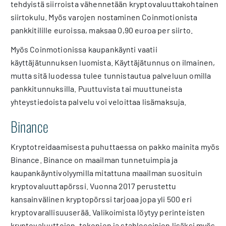
tehdyistä siirroista vähennetään kryptovaluuttakohtainen
siirtokulu. Myös varojen nostaminen Coinmotionista
pankkitilille euroissa, maksaa 0,90 euroa per siirto.
Myös Coinmotionissa kaupankäynti vaatii
käyttäjätunnuksen luomista. Käyttäjätunnus on ilmainen,
mutta sitä luodessa tulee tunnistautua palveluun omilla
pankkitunnuksilla. Puuttuvista tai muuttuneista
yhteystiedoista palvelu voi veloittaa lisämaksuja.
Binance
Kryptotreidaamisesta puhuttaessa on pakko mainita myös
Binance. Binance on maailman tunnetuimpia ja
kaupankäyntivolyymilla mitattuna maailman suosituin
kryptovaluuttapörssi. Vuonna 2017 perustettu
kansainvälinen kryptopörssi tarjoaa jopa yli 500 eri
kryptovarallisuuserää. Valikoimista löytyy perinteisten
kryptovaluuttojen, tokenien ja stablecoinien lisäksi myös