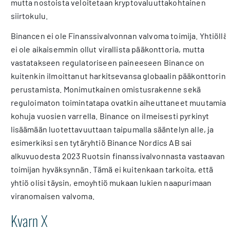
mutta nostoista veloitetaan kryptovaluuttakohtainen
siirtokulu.
Binancen ei ole Finanssivalvonnan valvoma toimija. Yhtiöllä
ei ole aikaisemmin ollut virallista pääkonttoria, mutta
vastatakseen regulatoriseen paineeseen Binance on
kuitenkin ilmoittanut harkitsevansa globaalin pääkonttorin
perustamista. Monimutkainen omistusrakenne sekä
reguloimaton toimintatapa ovatkin aiheuttaneet muutamia
kohuja vuosien varrella. Binance on ilmeisesti pyrkinyt
lisäämään luotettavuuttaan taipumalla sääntelyn alle, ja
esimerkiksi sen tytäryhtiö Binance Nordics AB sai
alkuvuodesta 2023 Ruotsin finanssivalvonnasta vastaavan
toimijan hyväksynnän. Tämä ei kuitenkaan tarkoita, että
yhtiö olisi täysin, emoyhtiö mukaan lukien naapurimaan
viranomaisen valvoma.
Kvarn X