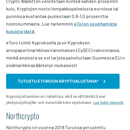
Crypto Wallettiin veloitetaan kiinteä kahden prosentin
kulu. Kryptojen nosto lompakkopalvelusta euroissa tai
punnissa kustantaa puolestaan 0,6-1,0 prosenttia
nostosummasta. Lue tarkemmin
eToron soveltamista
kuluista tästä
.
eToro toimii Kyproksella ja on Kyproksen
arvopaperimarkkinaviranomaisen (CySEC) valvonnassa,
minkä ansiosta se voi tarjota palveluitaan Suomessa EU:n
sisämarkkinasääntelyn mukaisesti
TUTUSTU ETOROON KRYPTOALUSTANA*
Kryptosijoittaminen on riskialtista, eikä se välttämättä sovi
yksityissijoittajille; voit menettää koko sijoituksesi.
Lue lisää riskeistä
Northcrypto
Northcrypto on vuonna 2018 Turussa perustettu