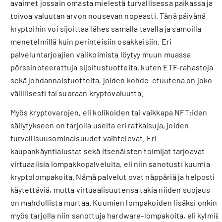
avaimet jossain omasta mielestä turvallisessa paikassa ja
toivoa valuutan arvon nousevan nopeasti. Tänä päivänä
kryptoihin voi sijoittaa lähes samalla tavalla ja samoilla
menetelmillä kuin perinteisiin osakkeisiin. Eri
palveluntarjoajien valikoimista löytyy muun muassa
pörssinoteerattuja sijoitustuotteita, kuten ETF-rahastoja
sekä johdannaistuotteita, joiden kohde-etuutena on joko
välillisesti tai suoraan kryptovaluutta.
Myös kryptovarojen, eli kolikoiden tai vaikkapa NFT:iden
säilytykseen on tarjolla useita eri ratkaisuja, joiden
turvallisuusominaisuudet vaihtelevat. Eri
kaupankäyntialustat sekä itsenäisten toimijat tarjoavat
virtuaalisia lompakkopalveluita, eli niin sanotusti kuumia
kryptolompakoita. Nämä palvelut ovat näppäriä ja helposti
käytettäviä, mutta virtuaalisuutensa takia niiden suojaus
on mahdollista murtaa. Kuumien lompakoiden lisäksi onkin
myös tarjolla niin sanottuja hardware-lompakoita, eli kylmiä