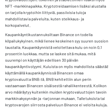
NFT -markkinapaikka. Kryptotreidaamisen lisäksi alustalla
on tarjolla kryptoihin liittyviä, passiivisia tuloja
mahdollistavia palveluita, kuten steikkaus- ja
korkopalvelut.
Kaupankäyntikustannuksiltaan Binance on todella
kilpailukykyinen, mikä lienee keskeinen syy suuren suosion
taustalla. Kaupankäynnistä veloitettava kulu on noin 0,1
prosentin luokkaa, mutta se laskee sitä mukaa, mitä
suurempi on käyttäjän edellisen 30 päivän
kaupankäyntivolyymi. Kuluista on myös mahdollista säästää
käyttämällä kaupankäynnissä Binancen omaa
kryptovaluutta BNB:tä. BNB kehitettiin alun perin
vastaamaan Binancen sisäisestä rahaliikenteestä. Kolikon
arvo määräytyy kuitenkin muiden kryptovaluuttojen tavoin
markkinakysynnän ja -tarjonnan mukaan. Talletuksista tai
kryptovarojen siirrosta palveluun Binance ei veloita kuluja,