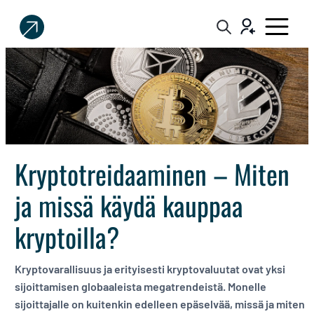
Sijoittaja.fi
Tee
parempia
sijoituspäätöksiä
Kryptotreidaaminen – Miten
ja missä käydä kauppaa
kryptoilla?
Kryptovarallisuus ja erityisesti kryptovaluutat ovat yksi
sijoittamisen globaaleista megatrendeistä. Monelle
sijoittajalle on kuitenkin edelleen epäselvää, missä ja miten