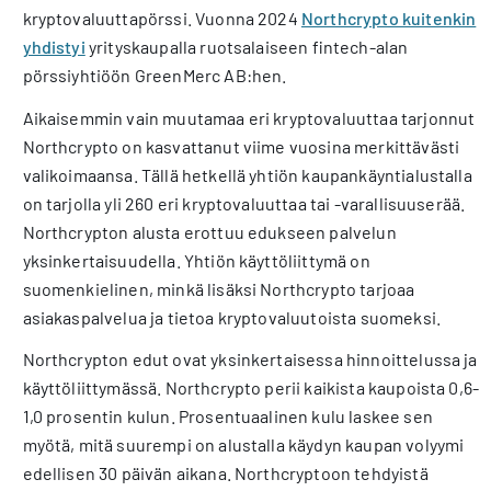
kryptovaluuttapörssi. Vuonna 2024
Northcrypto kuitenkin
yhdistyi
yrityskaupalla ruotsalaiseen fintech-alan
pörssiyhtiöön GreenMerc AB:hen.
Aikaisemmin vain muutamaa eri kryptovaluuttaa tarjonnut
Northcrypto on kasvattanut viime vuosina merkittävästi
valikoimaansa. Tällä hetkellä yhtiön kaupankäyntialustalla
on tarjolla yli 260 eri kryptovaluuttaa tai -varallisuuserää.
Northcrypton alusta erottuu edukseen palvelun
yksinkertaisuudella. Yhtiön käyttöliittymä on
suomenkielinen, minkä lisäksi Northcrypto tarjoaa
asiakaspalvelua ja tietoa kryptovaluutoista suomeksi.
Northcrypton edut ovat yksinkertaisessa hinnoittelussa ja
käyttöliittymässä. Northcrypto perii kaikista kaupoista 0,6-
1,0 prosentin kulun. Prosentuaalinen kulu laskee sen
myötä, mitä suurempi on alustalla käydyn kaupan volyymi
edellisen 30 päivän aikana. Northcryptoon tehdyistä