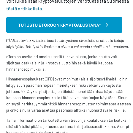
Voit lukea lisää kryptovaluuttojen verotuksesta Suomessa
tästä artikkelista.
TUTUSTU ETOROON KRYPTOALUSTANA*
(*) Affiliate-linkki. Linkin kautta siirtyminen sivustolle ei aiheuta kuluja
käyttäjälle. Tehdyistä tilauksista sivusto voi saada rahallisen korvauksen.
eToro on useita eri omaisuuseriä tukeva alusta, jonka kautta voit
sijoittaa osakkeisiin ja kryptovaluuttoihin sekä käydä kauppaa
hinnanerosopimuksilla.
Hinnanerosopimukset (CFD) ovat monimutkaisia sijoitusvälineitä, joihin
liittyy suuri pääoman nopean menetyksen riski velkavivun käytöstä
johtuen. 52 % yksityissijoittajien tileistä menettää rahaa käydessään
kauppaa hinnanerosopimuksilla tätä palveluntarjoajaa käyttäen. Sinun
on syytä harkita, ymmärrätkö hinnanerosopimusten toimintaperiaatteen
ja onko sinulla varaa asettaa pääomasi alttiiksi huomattavalle riskille.
Tämä informaatio on tarkoitettu vain tiedon ja koulutuksen tarkoituksiin
eikä sitä tulisi pitää sijoitusneuvontana tai sijoitussuosituksena. Aiempi
kehitys ei ole tae tulevista tuotoista.