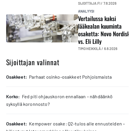
SIJOITTAJA.FI /
7.8.2026
ANALYYSI
Vertailussa kaksi
lääkealan kuuminta
osaketta: Novo Nordisk
vs. Eli Lilly
TIMO HEIKKILÄ /
6.8.2026
Sijoittajan valinnat
osakkeet:
Parhaat osinko-osakkeet Pohjoismaista
korko:
Fed piti ohjauskoron ennallaan – nähdäänkö
syksyllä koronnosto?
osakkeet:
Kempower osake: Q2-tulos alle ennusteiden –