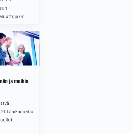
sun
aluuttoja on
 joten kaikkia
seurata
emme seuraavaksi
kiinnostavina ja
isina.
iniin ja muihin
ästyä
 2017 aikana yhä
kuullut