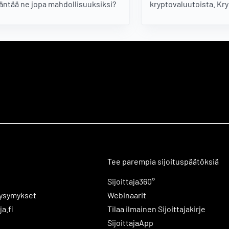
ääntää ne jopa mahdollisuuksiksi?
kryptovaluutoista. Kr
mainetta varjostaa va
kylvämät harhaluulot 
luonteesta ja moni sij
pohtia, miten niihin tu
Tee parempia sijoituspäätöksiä
Sijoittaja360°
kysymykset
Webinaarit
ja.fi
Tilaa ilmainen Sijoittajakirje
SijoittajaApp