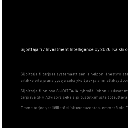
Sijoittaja.fi / Investment Intelligence Oy 2026. Kaikki
Sijoittaja.fi tarjoaa systemaattisen ja helpon lähestymis
artikkeleita ja analyysejä sekä yksityis- ja ammattikäyttöön
Sijoittaja.fi on osa SIJOITTAJA-ryhmää, johon kuuluvat myö
tarjoava SFR Advisors sekä sijoitustutkimusta toteuttav
Emme tarjoa yksilöllistä sijoitusneuvontaa, emmekä ole 