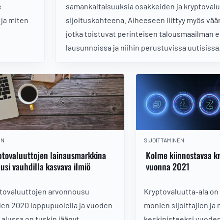
e
samankaltaisuuksia osakkeiden ja kryptovaluu
 ja miten
sijoituskohteena. Aiheeseen liittyy myös väär
jotka toistuvat perinteisen talousmaailman 
lausunnoissa ja niihin perustuvissa uutisissa
IN
SIJOITTAMINEN
ptovaluuttojen lainausmarkkina
Kolme kiinnostavaa k
usi vauhdilla kasvava ilmiö
vuonna 2021
tovaluuttojen arvonnousu
Kryptovaluutta-ala on
en 2020 loppupuolella ja vuoden
monien sijoittajien j
 alussa on tuskin jäänyt
keskipisteeksi vuode