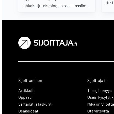
ja k
lohkoketjuteknologian reaalimaailman
käyttötarkoituksista!
Sijoittaminen
Sijoittaja.fi
Artikkelit
Tilaa jäsenyys
Oppaat
Usein kysytyt 
Vertailut ja laskurit
Mikä on Sijoitta
Osakeideat
Ota yhteyttä