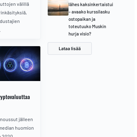
ttojen välillä
lähes kaksinkertaistui
– avaako kurssilasku
inkäsityksiä,
ostopaikan ja
edustajien
toteutuuko Muskin
.
hurja visio?
Lataa lisää
ryptovaluuttaa
 noussut jälleen
a median huomion
n 2020