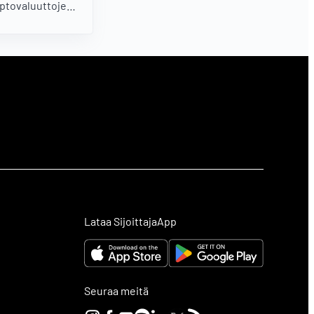
yptovaluuttojen
ltamedioiden
niiden
oittaja saattaa
lisi suhtautua.
Lataa SijoittajaApp
Seuraa meitä