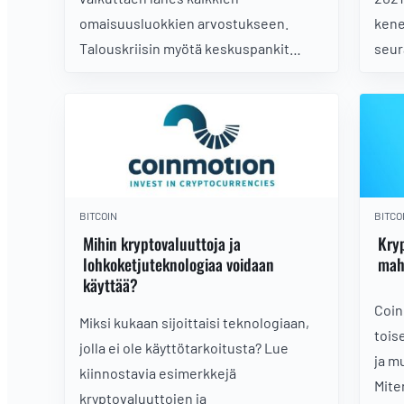
omaisuusluokkien arvostukseen.
kene
Talouskriisin myötä keskuspankit
seur
aloittivat voimakkaan elvytyksen
bitc
pumpaten rahaa markkinoille
kryp
ennennäkemättömällä volyymilla.
suure
tunt
BITCOIN
BITCO
Mihin kryptovaluuttoja ja
Kryp
lohkoketjuteknologiaa voidaan
mah
käyttää?
Coin
Miksi kukaan sijoittaisi teknologiaan,
tois
jolla ei ole käyttötarkoitusta? Lue
ja m
kiinnostavia esimerkkejä
Miten
kryptovaluuttojen ja