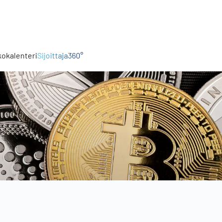
kokalenteri
Sijoittaja360°