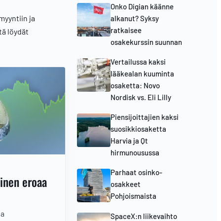
Onko Digian käänne
myyntiin ja
alkanut? Syksy
ratkaisee
tä löydät
osakekurssin suunnan
Vertailussa kaksi
lääkealan kuuminta
osaketta: Novo
Nordisk vs. Eli Lilly
Piensijoittajien kaksi
suosikkiosaketta
Harvia ja Qt
hirmunousussa
Parhaat osinko-
minen eroaa
osakkeet
Pohjoismaista
ja
SpaceX:n liikevaihto