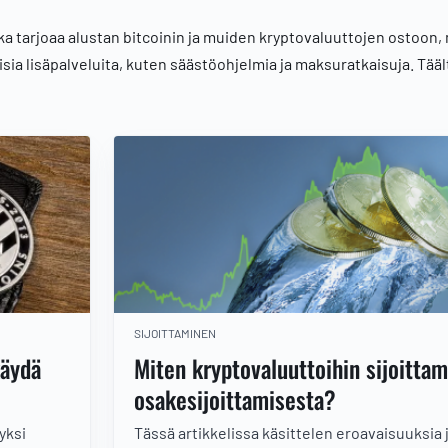
 tarjoaa alustan bitcoinin ja muiden kryptovaluuttojen ostoon, 
isia lisäpalveluita, kuten säästöohjelmia ja maksuratkaisuja. Tääl
SIJOITTAMINEN
käydä
Miten kryptovaluuttoihin sijoitta
osakesijoittamisesta?
yksi
Tässä artikkelissa käsittelen eroavaisuuksia 