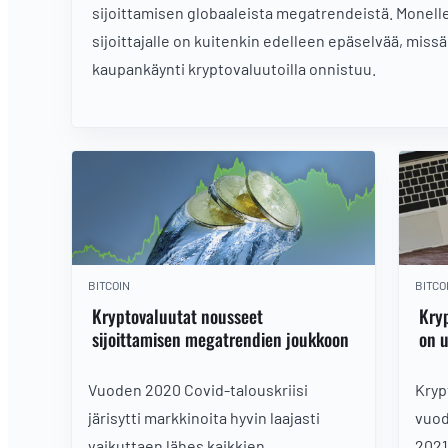
sijoittamisen globaaleista megatrendeistä. Monell
sijoittajalle on kuitenkin edelleen epäselvää, missä
kaupankäynti kryptovaluutoilla onnistuu.
BITCOIN
BITCO
Kryptovaluutat nousseet
Kry
sijoittamisen megatrendien joukkoon
on u
Vuoden 2020 Covid-talouskriisi
Kryp
järisytti markkinoita hyvin laajasti
vuod
vaikuttaen lähes kaikkien
2021