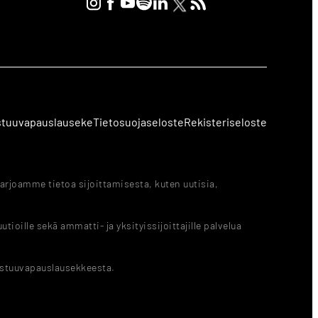
stuuvapauslauseke
Tietosuojaseloste
Rekisteriseloste
arjoamme tietoa sijoittamisesta, kuten uutisia,
ioille sekä ammatti- ja yksityissijoittajille palvelua
astuuvapauslausekkeesta.