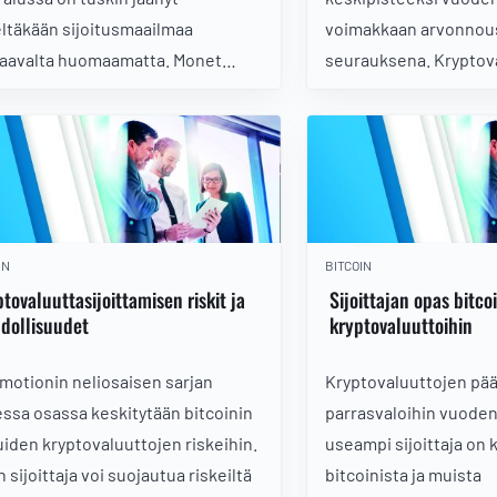
ltäkään sijoitusmaailmaa
voimakkaan arvonnou
aavalta huomaamatta. Monet
seurauksena. Kryptov
oinin takana nousua tekevistä
nykyään valtava määrä,
tovaluutoista ovat kuitenkin
on kenenkään vaikea 
lle yleisölle täysin
aktiivisesti. Esittel
emattomia. Lataa maksuton opas!
kolme, joita pidämme 
sijoittajalle potentiaal
IN
BITCOIN
tovaluuttasijoittamisen riskit ja
Sijoittajan opas bitco
dollisuudet
kryptovaluuttoihin
motionin neliosaisen sarjan
Kryptovaluuttojen pä
essa osassa keskitytään bitcoinin
parrasvaloihin vuoden
uiden kryptovaluuttojen riskeihin.
useampi sijoittaja on 
 sijoittaja voi suojautua riskeiltä
bitcoinista ja muista