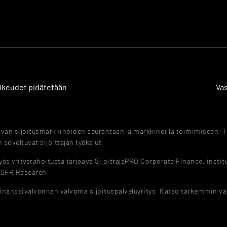
 oikeudet pidätetään
Va
tavan sijoitusmarkkinoiden seurantaan ja markkinoilla toimimiseen. T
 soveltuvat sijoittajan työkalut.
s yritysrahoitusta tarjoava SijoittajaPRO Corporate Finance, instituut
a SFR Research.
Finanssivalvonnan valvoma sijoituspalveluyritys. Katso tarkemmin v