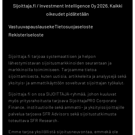
Sijoittaja.fi / Investment Intelligence Oy 2026. Kaikki
oikeudet pidätetään
Vastuuvapauslauseke
Tietosuojaseloste
Rekisteriseloste
Sijoittaja.fi tarjoaa systemaattisen ja helpon
lähestymistavan sijoitusmarkkinoiden seurantaan ja
markkinoilla toimimiseen. Tarjoamme tietoa
sijoittamisesta, kuten uutisia, artikkeleita ja analyysejä sekä
yksityis- ja ammattikäyttöön soveltuvat sijoittajan työkalut.
Sijoittaja.fi on osa SIJOITTAJA-ryhmää, johon kuuluvat
myös yritysrahoitusta tarjoava SijoittajaPRO Corporate
Finance, instituutioille sekä ammatti- ja yksityissijoittajille
palvelua tarjoava SFR Advisors sekä sijoitustutkimusta
toteuttava SFR Research.
Emme tarjoa yksilöllistä sijoitusneuvontaa, emmekä ole