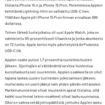
tiistaina iPhone 15:n ja iPhone 15 Pron. Molemmissa Applen
kehittämä Lightning-liitin on vaihdettu USB-C:hen.
Yllättäen Apple piti iPhone 15 Pron hinnan ennallaan 999
dollarissa.
Toinen tärkeä tuotejulkaisu oli uusi Apple Watch, joka on
valmistettu 95-prosenttisesti titaanista ja jonka akunkesto
on 72 tuntia. Apple kertoi myös päivitetyistä AirPodeista
USB-C:llä.
Applen osake putosi 1,7 prosenttia tuoteilmoitusten
jälkeen. Sijoittajien ei välttämättä tarvitse huolestua
kurssilaskusta sen suuremmin. Applen osakkeella on ollut
tapana laskea uusien tuotteiden julkistamisen jälkeen,
mutta lasku on usein jäänyt vain yhden päivän mittaiseksi.
Markkinatunnelmat olivat muutenkin apeat tiistaina, sillä
kaikki suurimmat tekno-osakkeet olivat laskusuunnassa.
Siksi on vaikea vetää johtopäätöstä, johtuiko Applen lasku