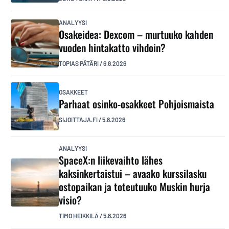
ANALYYSI
Osakeidea: Dexcom – murtuuko kahden
vuoden hintakatto vihdoin?
TOPIAS PÄTÄRI
/
6.8.2026
OSAKKEET
Parhaat osinko-osakkeet Pohjoismaista
SIJOITTAJA.FI
/
5.8.2026
ANALYYSI
SpaceX:n liikevaihto lähes
kaksinkertaistui – avaako kurssilasku
ostopaikan ja toteutuuko Muskin hurja
visio?
TIMO HEIKKILÄ
/
5.8.2026