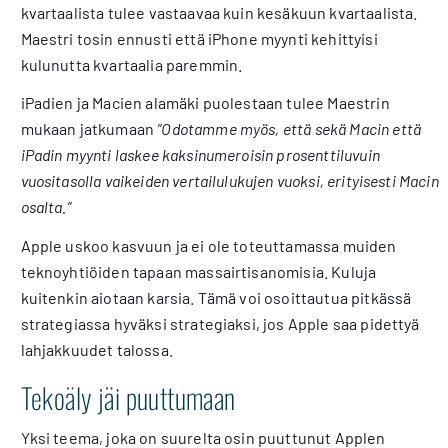
kvartaalista tulee vastaavaa kuin kesäkuun kvartaalista.
Maestri tosin ennusti että iPhone myynti kehittyisi
kulunutta kvartaalia paremmin.
iPadien ja Macien alamäki puolestaan tulee Maestrin
mukaan jatkumaan
”Odotamme myös, että sekä Macin että
iPadin myynti laskee kaksinumeroisin prosenttiluvuin
vuositasolla vaikeiden vertailulukujen vuoksi, erityisesti Macin
osalta.”
Apple uskoo kasvuun ja ei ole toteuttamassa muiden
teknoyhtiöiden tapaan massairtisanomisia. Kuluja
kuitenkin aiotaan karsia. Tämä voi osoittautua pitkässä
strategiassa hyväksi strategiaksi, jos Apple saa pidettyä
lahjakkuudet talossa.
Tekoäly jäi puuttumaan
Yksi teema, joka on suurelta osin puuttunut Applen