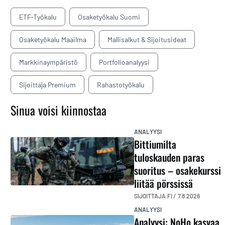
ETF-Työkalu
Osaketyökalu Suomi
Osaketyökalu Maailma
Mallisalkut & Sijoitusideat
Markkinaympäristö
Portfolioanalyysi
Sijoittaja Premium
Rahastotyökalu
Sinua voisi kiinnostaa
ANALYYSI
Bittiumilta
tuloskauden paras
suoritus – osakekurssi
liitää pörssissä
SIJOITTAJA.FI /
7.8.2026
ANALYYSI
Analyysi: NoHo kasvaa