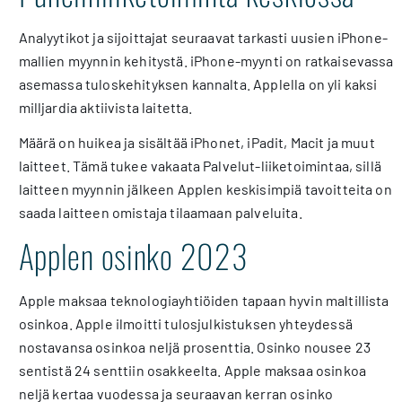
Analyytikot ja sijoittajat seuraavat tarkasti uusien iPhone-
mallien myynnin kehitystä. iPhone-myynti on ratkaisevassa
asemassa tuloskehityksen kannalta. Applella on yli kaksi
milljardia aktiivista laitetta.
Määrä on huikea ja sisältää iPhonet, iPadit, Macit ja muut
laitteet. Tämä tukee vakaata Palvelut-liiketoimintaa, sillä
laitteen myynnin jälkeen Applen keskisimpiä tavoitteita on
saada laitteen omistaja tilaamaan palveluita.
Applen osinko 2023
Apple maksaa teknologiayhtiöiden tapaan hyvin maltillista
osinkoa. Apple ilmoitti tulosjulkistuksen yhteydessä
nostavansa osinkoa neljä prosenttia. Osinko nousee 23
sentistä 24 senttiin osakkeelta. Apple maksaa osinkoa
neljä kertaa vuodessa ja seuraavan kerran osinko