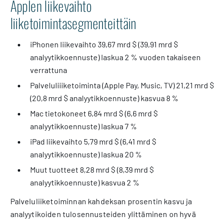
Applen liikevaihto
liiketoimintasegmenteittäin
iPhonen liikevaihto 39,67 mrd $ (39,91 mrd $
analyytikkoennuste) laskua 2 % vuoden takaiseen
verrattuna
Palveluliiiketoiminta (Apple Pay, Music, TV) 21,21 mrd $
(20,8 mrd $ analyytikkoennuste) kasvua 8 %
Mac tietokoneet 6,84 mrd $ (6,6 mrd $
analyytikkoennuste) laskua 7 %
iPad liikevaihto 5,79 mrd $ (6,41 mrd $
analyytikkoennuste) laskua 20 %
Muut tuotteet 8,28 mrd $ (8,39 mrd $
analyytikkoennuste) kasvua 2 %
Palveluliiketoiminnan kahdeksan prosentin kasvu ja
analyytikoiden tulosennusteiden ylittäminen on hyvä