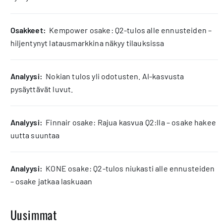
osakkeet:
Kempower osake: Q2-tulos alle ennusteiden –
hiljentynyt latausmarkkina näkyy tilauksissa
analyysi:
Nokian tulos yli odotusten. AI-kasvusta
pysäyttävät luvut.
analyysi:
Finnair osake: Rajua kasvua Q2:lla – osake hakee
uutta suuntaa
analyysi:
KONE osake: Q2-tulos niukasti alle ennusteiden
– osake jatkaa laskuaan
Uusimmat