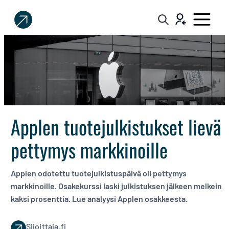
Sijoittaja.fi
Tee
parempia
sijoituspäätöksiä
Applen tuotejulkistukset lievä
pettymys markkinoille
Applen odotettu tuotejulkistuspäivä oli pettymys
markkinoille. Osakekurssi laski julkistuksen jälkeen melkein
kaksi prosenttia. Lue analyysi Applen osakkeesta.
Sijoittaja.fi