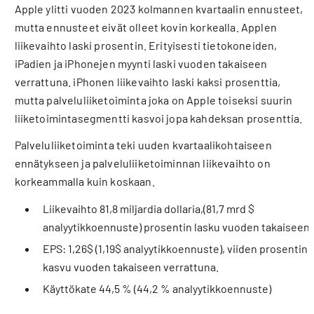
Apple ylitti vuoden 2023 kolmannen kvartaalin ennusteet,
mutta ennusteet eivät olleet kovin korkealla. Applen
liikevaihto laski prosentin. Erityisesti tietokoneiden,
iPadien ja iPhonejen myynti laski vuoden takaiseen
verrattuna. iPhonen liikevaihto laski kaksi prosenttia,
mutta palveluliiketoiminta joka on Apple toiseksi suurin
liiketoimintasegmentti kasvoi jopa kahdeksan prosenttia.
Palveluliiketoiminta teki uuden kvartaalikohtaiseen
ennätykseen ja palveluliiketoiminnan liikevaihto on
korkeammalla kuin koskaan.
Liikevaihto 81,8 miljardia dollaria,(81,7 mrd $
analyytikkoennuste) prosentin lasku vuoden takaiseen.
EPS: 1,26$ (1,19$ analyytikkoennuste), viiden prosentin
kasvu vuoden takaiseen verrattuna.
Käyttökate 44,5 % (44,2 % analyytikkoennuste)