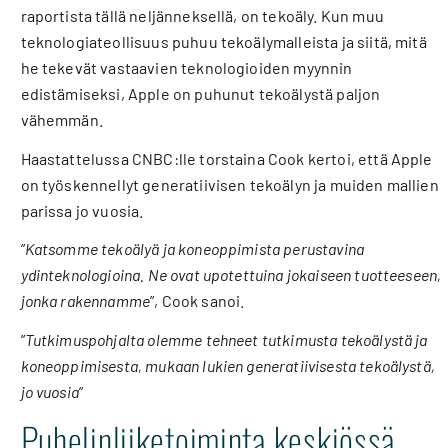
raportista tällä neljänneksellä, on tekoäly. Kun muu
teknologiateollisuus puhuu tekoälymalleista ja siitä, mitä
he tekevät vastaavien teknologioiden myynnin
edistämiseksi, Apple on puhunut tekoälystä paljon
vähemmän.
Haastattelussa CNBC:lle torstaina Cook kertoi, että Apple
on työskennellyt generatiivisen tekoälyn ja muiden mallien
parissa jo vuosia.
”
Katsomme tekoälyä ja koneoppimista perustavina
ydinteknologioina. Ne ovat upotettuina jokaiseen tuotteeseen,
jonka rakennamme
”, Cook sanoi.
”
Tutkimuspohjalta olemme tehneet tutkimusta tekoälystä ja
koneoppimisesta, mukaan lukien generatiivisesta tekoälystä,
jo vuosia
”
Puhelinliiketoiminta keskiössä