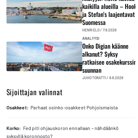
kaikilla alueilla – Hook
ja Stefan’s laajentavat
Suomessa
HENRI ELO /
7.8.2026
ANALYYSI
Onko Digian käänne
alkanut? Syksy
ratkaisee osakekurssin
suunnan
JUHO TORATTI /
6.8.2026
Sijoittajan valinnat
osakkeet:
Parhaat osinko-osakkeet Pohjoismaista
korko:
Fed piti ohjauskoron ennallaan – nähdäänkö
syksyllä koronnosto?