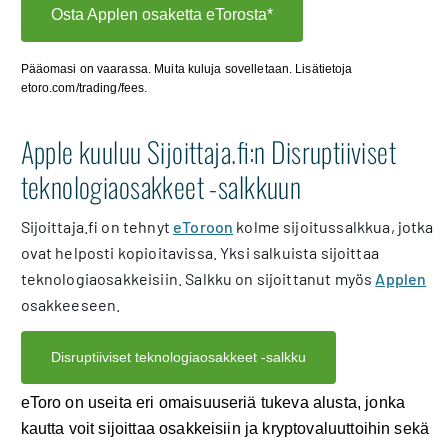
Osta Applen osaketta eTorosta*
Pääomasi on vaarassa. Muita kuluja sovelletaan. Lisätietoja
etoro.com/trading/fees.
Apple kuuluu Sijoittaja.fi:n Disruptiiviset
teknologiaosakkeet -salkkuun
Sijoittaja.fi on tehnyt
eToroon
kolme sijoitussalkkua, jotka
ovat helposti kopioitavissa. Yksi salkuista sijoittaa
teknologiaosakkeisiin. Salkku on sijoittanut myös
Applen
osakkeeseen.
Disruptiiviset teknologiaosakkeet -salkku
eToro on useita eri omaisuuseriä tukeva alusta, jonka
kautta voit sijoittaa osakkeisiin ja kryptovaluuttoihin sekä