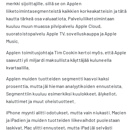
merkki sijoittajille, sillä se on Applen
liiketoimintasegmenteistä kaikkien korkeakatteisin ja tätä
kautta tärkeä osa valuaatiota. Palveluliiketoimintaan
kuuluu muun muassa pilvipalvelu Apple Cloud,
suoratoistopalvelu Apple TV, sovelluskauppa ja Apple
Music.
Applen toimitusjohtaja Tim Cookin kertoi myös, että Apple
saavutti yli miljardi maksullista käyttäjää kuluneella
kvartaalilla.
Applen muiden tuotteiden segmentti kasvoi kaksi
prosenttia, mutta jäi hieman analyytikoiden ennusteista.
Segmenttiin kuuluu esimerkiksi kuulokkeet, älykellot,
kaiuttimet ja muut oheistuotteet.
iPhone myynti alitti odotukset, mutta vain niukasti. Macien
ja iPadien ja muiden tuotteiden liikevaihdot puolestaan
laskivat. Mac ylitti ennusteet, mutta iPad jäi selvästi