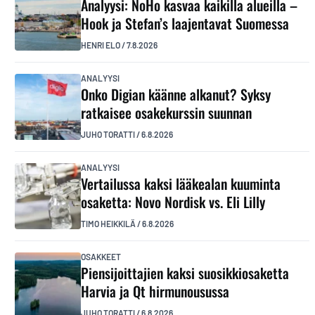
Analyysi: NoHo kasvaa kaikilla alueilla –
Hook ja Stefan’s laajentavat Suomessa
HENRI ELO
/
7.8.2026
ANALYYSI
Onko Digian käänne alkanut? Syksy
ratkaisee osakekurssin suunnan
JUHO TORATTI
/
6.8.2026
ANALYYSI
Vertailussa kaksi lääkealan kuuminta
osaketta: Novo Nordisk vs. Eli Lilly
TIMO HEIKKILÄ
/
6.8.2026
OSAKKEET
Piensijoittajien kaksi suosikkiosaketta
Harvia ja Qt hirmunousussa
JUHO TORATTI
/
6.8.2026