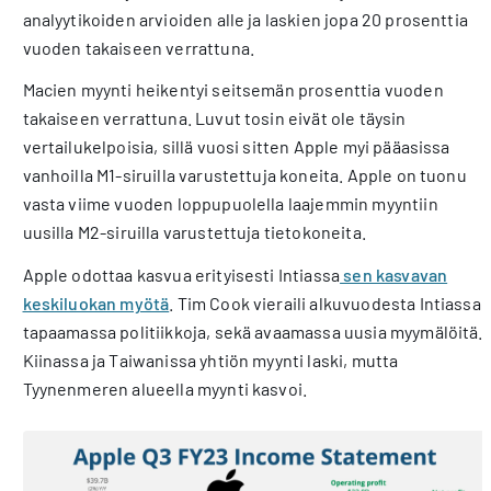
analyytikoiden arvioiden alle ja laskien jopa 20 prosenttia
vuoden takaiseen verrattuna.
Macien myynti heikentyi seitsemän prosenttia vuoden
takaiseen verrattuna. Luvut tosin eivät ole täysin
vertailukelpoisia, sillä vuosi sitten Apple myi pääasissa
vanhoilla M1-siruilla varustettuja koneita. Apple on tuonu
vasta viime vuoden loppupuolella laajemmin myyntiin
uusilla M2-siruilla varustettuja tietokoneita.
Apple odottaa kasvua erityisesti Intiassa
sen kasvavan
keskiluokan myötä
. Tim Cook vieraili alkuvuodesta Intiassa
tapaamassa politiikkoja, sekä avaamassa uusia myymälöitä.
Kiinassa ja Taiwanissa yhtiön myynti laski, mutta
Tyynenmeren alueella myynti kasvoi.