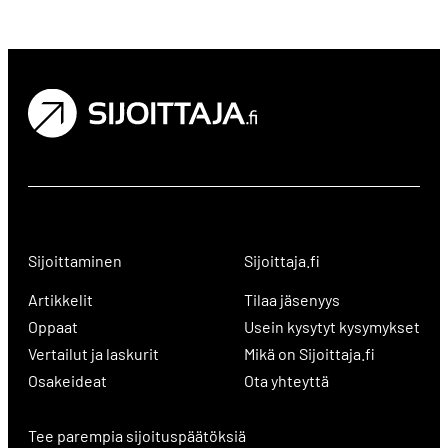
Sijoittaminen
Sijoittaja.fi
Artikkelit
Tilaa jäsenyys
Oppaat
Usein kysytyt kysymykset
Vertailut ja laskurit
Mikä on Sijoittaja.fi
Osakeideat
Ota yhteyttä
Tee parempia sijoituspäätöksiä