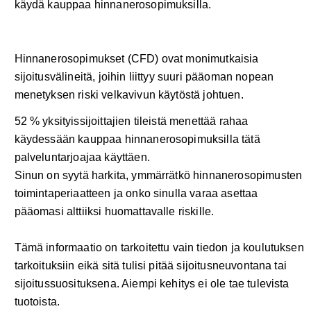
käydä kauppaa hinnanerosopimuksilla.
Hinnanerosopimukset (CFD) ovat monimutkaisia
sijoitusvälineitä, joihin liittyy suuri pääoman nopean
menetyksen riski velkavivun käytöstä johtuen.
52 % yksityissijoittajien tileistä menettää rahaa
käydessään kauppaa hinnanerosopimuksilla tätä
palveluntarjoajaa käyttäen.
Sinun on syytä harkita, ymmärrätkö hinnanerosopimusten
toimintaperiaatteen ja onko sinulla varaa asettaa
pääomasi alttiiksi huomattavalle riskille.
Tämä informaatio on tarkoitettu vain tiedon ja koulutuksen
tarkoituksiin eikä sitä tulisi pitää sijoitusneuvontana tai
sijoitussuosituksena. Aiempi kehitys ei ole tae tulevista
tuotoista.