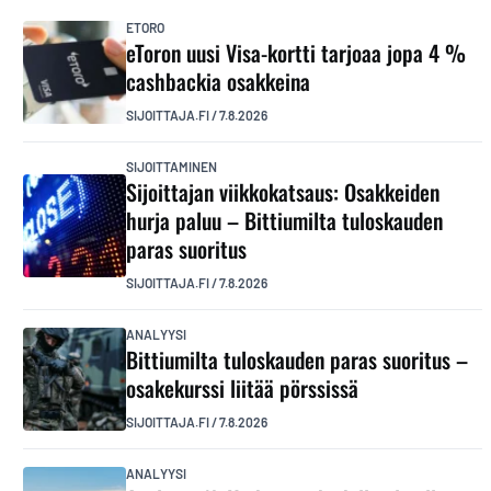
ETORO
eToron uusi Visa-kortti tarjoaa jopa 4 %
cashbackia osakkeina
SIJOITTAJA.FI
/
7.8.2026
SIJOITTAMINEN
Sijoittajan viikkokatsaus: Osakkeiden
hurja paluu – Bittiumilta tuloskauden
paras suoritus
SIJOITTAJA.FI
/
7.8.2026
ANALYYSI
Bittiumilta tuloskauden paras suoritus –
osakekurssi liitää pörssissä
SIJOITTAJA.FI
/
7.8.2026
ANALYYSI