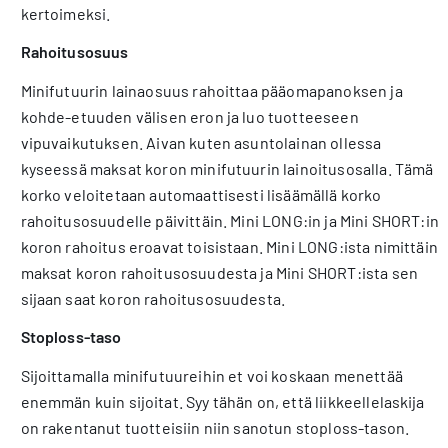
kertoime­ksi.
Rahoitusosuus
Minifutuurin lainaosuus rahoittaa pääo­mapanoksen ja
kohde-etuuden välisen eron ja luo tuotteeseen
vipuvaikutuksen. Aivan kuten asuntolainan ollessa
kyseessä maksat koron minifutuurin lainoitusosalla. Tämä
korko veloitetaan automaattisesti lisäämällä korko
rahoitusosuudelle päivittäin. Mini LONG:in ja Mini SHORT:in
koron rahoitus eroavat toisistaan. Mini LONG:ista nimi­ttäin
maksat koron rahoitusosuudesta ja Mini SHORT:ista sen
sijaan saat koron rahoitusosuudesta.
Stoploss-taso
Sijoittamalla minifutuureihin et voi kos­kaan menettää
enemmän kuin sijoitat. Syy tähän on, että liikkeellelaskija
on rak­entanut tuotteisiin niin sanotun stoploss-tason.