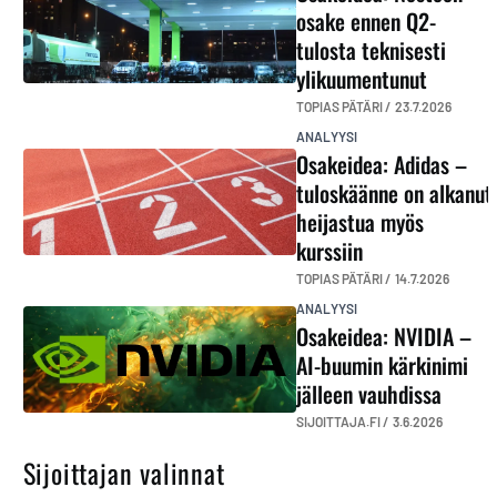
osake ennen Q2-
tulosta teknisesti
ylikuumentunut
TOPIAS PÄTÄRI /
23.7.2026
ANALYYSI
Osakeidea: Adidas –
tuloskäänne on alkanut
heijastua myös
kurssiin
TOPIAS PÄTÄRI /
14.7.2026
ANALYYSI
Osakeidea: NVIDIA –
AI-buumin kärkinimi
jälleen vauhdissa
SIJOITTAJA.FI /
3.6.2026
Sijoittajan valinnat