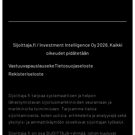
Sijoittaja.fi / Investment Intelligence Oy 2026. Kaikki
oikeudet pidätetään
Vastuuvapauslauseke
Tietosuojaseloste
Rekisteriseloste
Sijoittaja.fi tarjoaa systemaattisen ja helpon
lähestymistavan sijoitusmarkkinoiden seurantaan ja
markkinoilla toimimiseen. Tarjoamme tietoa
sijoittamisesta, kuten uutisia, artikkeleita ja analyysejä sekä
yksityis- ja ammattikäyttöön soveltuvat sijoittajan työkalut.
Sijoittaja.fi on osa SIJOITTAJA-ryhmää, johon kuuluvat