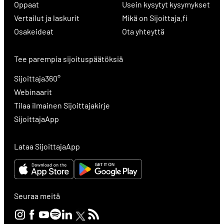
Oppaat
Usein kysytyt kysymykset
Vertailut ja laskurit
Mikä on Sijoittaja.fi
Osakeideat
Ota yhteyttä
Tee parempia sijoituspäätöksiä
Sijoittaja360°
Webinaarit
Tilaa ilmainen Sijoittajakirje
SijoittajaApp
Lataa SijoittajaApp
Seuraa meitä