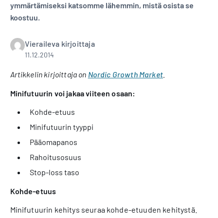
ymmärtämiseksi katsomme lähemmin, mistä osista se
koostuu.
Vieraileva kirjoittaja
11.12.2014
Artikkelin kirjoittaja on
Nordic Growth Market
.
Minifutuurin voi jakaa viiteen osaan:
Kohde-etuus
Minifutuurin tyyppi
Pääomapanos
Rahoitusosuus
Stop-loss taso
Kohde-etuus
Minifutuurin kehitys seuraa kohde-etuuden kehitystä.