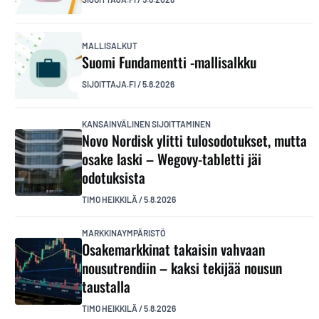
MALLISALKUT
Suomi Fundamentti -mallisalkku
SIJOITTAJA.FI
/
5.8.2026
KANSAINVÄLINEN SIJOITTAMINEN
Novo Nordisk ylitti tulosodotukset, mutta
osake laski – Wegovy-tabletti jäi
odotuksista
TIMO HEIKKILÄ
/
5.8.2026
MARKKINAYMPÄRISTÖ
Osakemarkkinat takaisin vahvaan
nousutrendiin – kaksi tekijää nousun
taustalla
TIMO HEIKKILÄ
/
5.8.2026