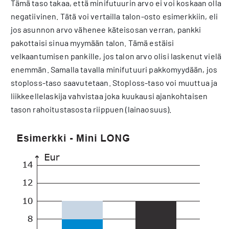
Tämä taso takaa, että minifutuurin arvo ei voi koskaan olla
negatiivinen. Tätä voi vertailla talon-osto esimerkkiin, eli
jos asunnon arvo vähenee käteisosan verran, pankki
pakottaisi sinua myymään talon. Tämä estäisi
velkaantumisen pan­kille, jos talon arvo olisi laskenut vielä
enemmän. Samalla tavalla minifutuuri pakkomyydään, jos
stoploss-taso saa­vutetaan. Stoploss-taso voi muuttua ja
liikkeellelaskija vahvistaa joka kuukausi ajankohtaisen
tason rahoitustasosta riip­puen (lainaosuus).