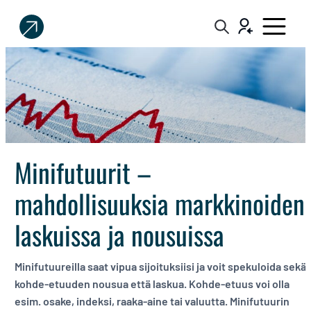
Sijoittaja.fi
Tee
parempia
sijoituspäätöksiä
Minifutuurit –
mahdollisuuksia markkinoiden
laskuissa ja nousuissa
Minifutuureilla saat vipua sijoituksiisi ja voit spekuloida sekä
kohde-etuuden nousua että laskua. Kohde-etuus voi olla
esim. osake, indeksi, raaka-aine tai valuutta. Minifutuurin