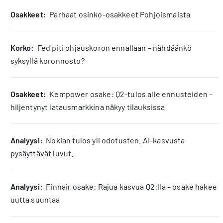
osakkeet:
Parhaat osinko-osakkeet Pohjoismaista
korko:
Fed piti ohjauskoron ennallaan – nähdäänkö
syksyllä koronnosto?
osakkeet:
Kempower osake: Q2-tulos alle ennusteiden –
hiljentynyt latausmarkkina näkyy tilauksissa
analyysi:
Nokian tulos yli odotusten. AI-kasvusta
pysäyttävät luvut.
analyysi:
Finnair osake: Rajua kasvua Q2:lla – osake hakee
uutta suuntaa