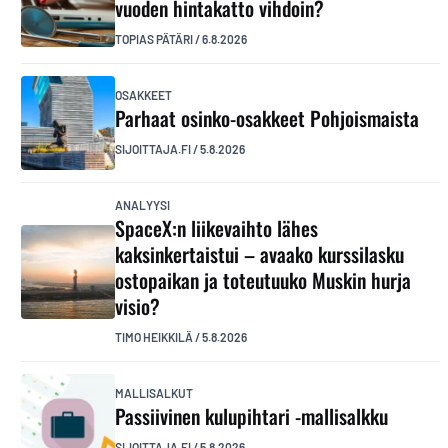
vuoden hintakatto vihdoin?
TOPIAS PÄTÄRI
/
6.8.2026
OSAKKEET
Parhaat osinko-osakkeet Pohjoismaista
SIJOITTAJA.FI
/
5.8.2026
ANALYYSI
SpaceX:n liikevaihto lähes
kaksinkertaistui – avaako kurssilasku
ostopaikan ja toteutuuko Muskin hurja
visio?
TIMO HEIKKILÄ
/
5.8.2026
MALLISALKUT
Passiivinen kulupihtari -mallisalkku
SIJOITTAJA.FI
/
5.8.2026