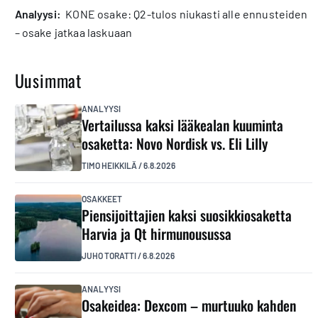
analyysi:
KONE osake: Q2-tulos niukasti alle ennusteiden
– osake jatkaa laskuaan
Uusimmat
ANALYYSI
Vertailussa kaksi lääkealan kuuminta
osaketta: Novo Nordisk vs. Eli Lilly
TIMO HEIKKILÄ
/
6.8.2026
OSAKKEET
Piensijoittajien kaksi suosikkiosaketta
Harvia ja Qt hirmunousussa
JUHO TORATTI
/
6.8.2026
ANALYYSI
Osakeidea: Dexcom – murtuuko kahden