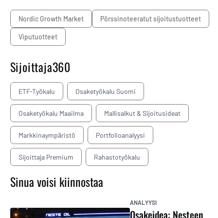
Nordic Growth Market
pörssinoteeratut sijoitustuotteet
viputuotteet
Sijoittaja360
ETF-Työkalu
Osaketyökalu Suomi
Osaketyökalu Maailma
Mallisalkut & Sijoitusideat
Markkinaympäristö
Portfolioanalyysi
Sijoittaja Premium
Rahastotyökalu
Sinua voisi kiinnostaa
ANALYYSI
Osakeidea: Nesteen