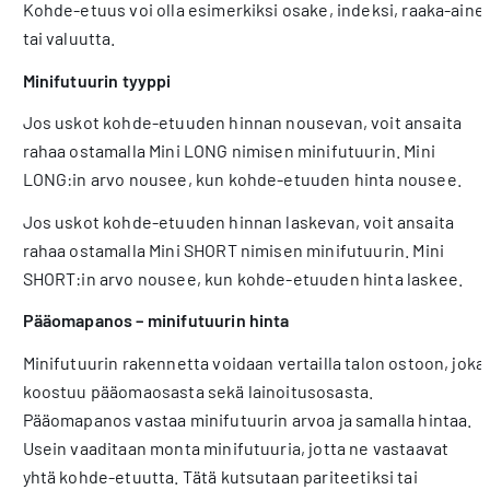
Kohde-etuus voi olla esimerkiksi osake, indeksi, raaka-aine
tai valuutta.
Minifutuurin tyyppi
Jos uskot kohde-etuuden hinnan nouse­van, voit ansaita
rahaa ostamalla Mini LONG nimisen minifutuurin. Mini
LONG:in arvo nousee, kun kohde-etuuden hinta nousee.
Jos uskot kohde-etuuden hinnan laske­van, voit ansaita
rahaa ostamalla Mini SHORT nimisen minifutuurin. Mini
SHORT:in arvo nousee, kun kohde-etuuden hinta laskee.
Pääomapanos – minifutuurin hinta
Minifutuurin rakennetta voidaan vertailla talon ostoon, joka
koostuu pääomaosasta sekä lainoitusosasta.
Pääomapanos vastaa minifutuurin arvoa ja sa­malla hintaa.
Usein vaaditaan monta minifutuuria, jotta ne vastaavat
yhtä kohde-etuutta. Tätä kutsutaan pariteetiksi tai