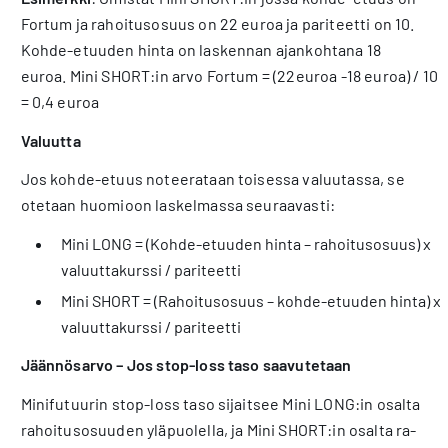
Fortum ja rahoitusosuus on 22 euroa ja pariteetti on 10.
Kohde-etuuden hinta on laskennan ajankohtana 18
euroa. Mini SHORT:in arvo Fortum = (22euroa -18 euroa) / 10
= 0,4 euroa
Valuutta
Jos kohde-etuus noteerataan toi­sessa valuutassa, se
otetaan huo­mioon laskelmassa seuraavasti:
Mini LONG = (Kohde-etuuden hinta – ra­hoitusosuus) x
valuuttakurssi / pariteetti
Mini SHORT = (Rahoitusosuus – kohde-etuuden hinta) x
valuuttakurssi / pariteetti
Jäännösarvo – Jos stop-loss taso saavutetaan
Minifutuurin stop-loss taso sijaitsee Mini LONG:in osalta
rahoitusosuuden yläpuolella, ja Mini SHORT:in osalta ra­