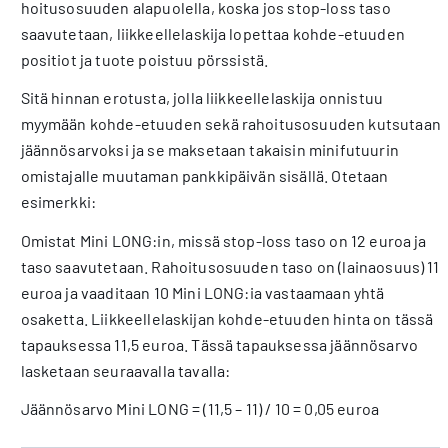
hoitusosuuden alapuolella, koska jos stop-loss taso
saavutetaan, liikkeel­lelaskija lopettaa kohde-etuuden
posi­tiot ja tuote poistuu pörssistä.
Sitä hinnan erotusta, jolla liikkeellelas­kija onnistuu
myymään kohde-etuuden sekä rahoitusosuuden kutsutaan
jään­nösarvoksi ja se maksetaan takaisin minifutuurin
omistajalle muutaman pankkipäivän sisällä. Otetaan
esimerkki:
Omistat Mini LONG:in, missä stop-loss taso on 12 euroa ja
taso saavutetaan. Rahoitusosuuden taso on (lainaosuus) 11
euroa ja vaaditaan 10 Mini LONG:ia vas­taamaan yhtä
osaketta. Liikkeellelaskijan kohde-etuuden hinta on tässä
tapaukses­sa 11,5 euroa. Tässä tapauksessa jään­nösarvo
lasketaan seuraavalla tavalla:
Jäännösarvo Mini LONG = (11,5 – 11) / 10 = 0,05 euroa