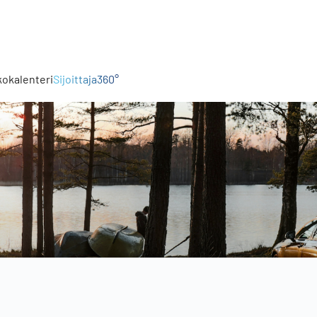
kokalenteri
Sijoittaja360°