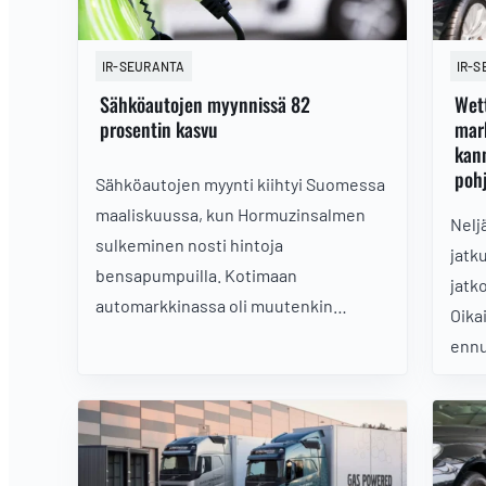
IR-SEURANTA
IR-
Sähköautojen myynnissä 82
Wett
prosentin kasvu
mark
kann
poh
Sähköautojen myynti kiihtyi Suomessa
maaliskuussa, kun Hormuzinsalmen
Nelj
sulkeminen nosti hintoja
jatk
bensapumpuilla. Kotimaan
jatko
automarkkinassa oli muutenkin
Oika
tammi-maaliskuussa nähtävissä
ennu
piristymisen merkkejä, mikä tukee
vaih
kannattavuuskäännettä rakentavaa
muut
Wetteriä.
terv
toim