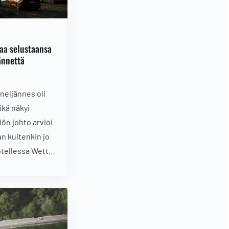
jaa selustaansa
ännettä
eljännes oli
ikä näkyi
iön johto arvioi
n kuitenkin jo
tellessa Wetteri
uden
tegian
lto tuo