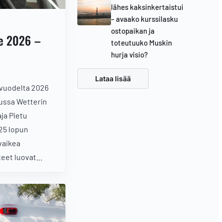
lähes kaksinkertaistui
– avaako kurssilasku
ostopaikan ja
ne 2026 –
toteutuuko Muskin
hurja visio?
Lataa lisää
 vuodelta 2026
lussa Wetterin
ja Pietu
25 lopun
vaikea
teet luovat