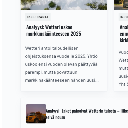
IR-SEURANTA
IR-
Analyysi: Wetteri uskoo
Anal
markkinakäänteeseen 2025
enn
kir
Wetteri antoi taloudellisen
Vuod
ohjeistuksensa vuodelle 2025. Yhtiö
Wett
uskoo ensi vuoden olevan päättyvää
mutt
parempi, mutta povattuun
uusi
markkinakäänteeseen nähden uusi
Yhti
ohjaus on melko varovainen.
kuit
Analyysi: Lakot painoivat Wetterin tulosta – liik
selvä nousu