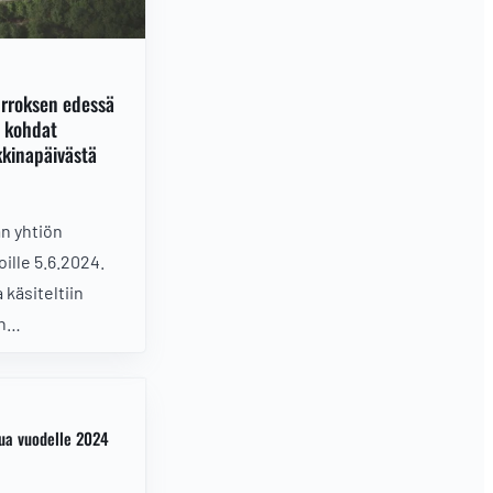
rroksen edessä
t kohdat
kinapäivästä
n yhtiön
koille 5.6.2024.
käsiteltiin
n
 Wetterin
amaan
nnostavimmat
vua vuodelle 2024
napäivästä!