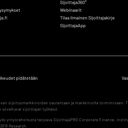
Sijoittaja360°
kysymykset
Webinaarit
ja.fi
Tilaa ilmainen Sijoittajakirje
SijoittajaApp
 oikeudet pidätetään
Va
tavan sijoitusmarkkinoiden seurantaan ja markkinoilla toimimiseen. T
 soveltuvat sijoittajan työkalut.
s yritysrahoitusta tarjoava SijoittajaPRO Corporate Finance, instituut
a SFR Research.