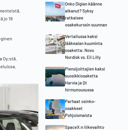
Onko Digian käänne
menteistä.
alkanut? Syksy
ratkaisee
ä jo 19
osakekurssin suunnan
Vertailussa kaksi
eginen
lääkealan kuuminta
osaketta: Novo
Nordisk vs. Eli Lilly
 Oy:stä.
eluissa.
Piensijoittajien kaksi
suosikkiosaketta
Harvia ja Qt
hirmunousussa
Parhaat osinko-
osakkeet
Pohjoismaista
SpaceX:n liikevaihto