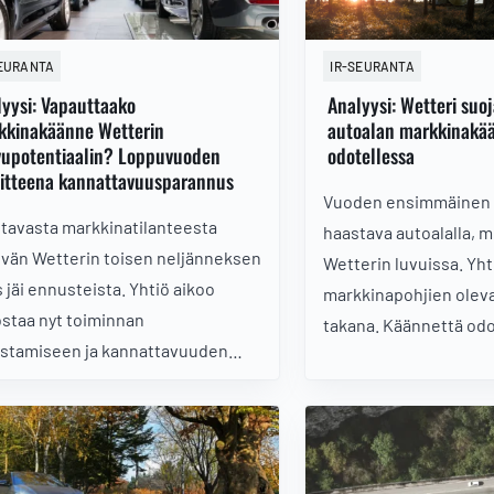
utetut tehostamistoimet luovat
a vuoden 2026 tuloskäänteelle.
SEURANTA
IR-SEURANTA
yysi: Vapauttaako
Analyysi: Wetteri suo
kkinakäänne Wetterin
autoalan markkinakä
vupotentiaalin? Loppuvuoden
odotellessa
oitteena kannattavuusparannus
Vuoden ensimmäinen n
tavasta markkinatilanteesta
haastava autoalalla, m
ivän Wetterin toisen neljänneksen
Wetterin luvuissa. Yht
s jäi ennusteista. Yhtiö aikoo
markkinapohjien oleva
staa nyt toiminnan
takana. Käännettä odo
stamiseen ja kannattavuuden
keskittyy kannattavu
ntamiseen odotellessaan
parantamiseen ja stra
kinakäännettä.
terävöittämiseen. Huo
defensiivisyyttä.