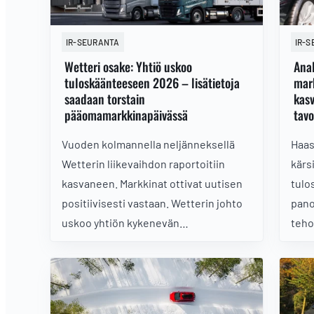
Tote
tuke
IR-SEURANTA
IR-
Wetteri osake: Yhtiö uskoo
Anal
tuloskäänteeseen 2026 – lisätietoja
mar
saadaan torstain
kas
pääomamarkkinapäivässä
tav
Vuoden kolmannella neljänneksellä
Haas
Wetterin liikevaihdon raportoitiin
kärs
kasvaneen. Markkinat ottivat uutisen
tulo
positiivisesti vastaan. Wetterin johto
pano
uskoo yhtiön kykenevän
teho
tuloskäänteeseen ensi vuonna.
para
mark