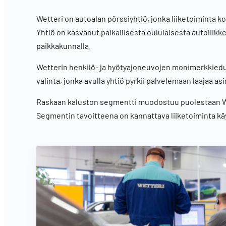
Wetteri on autoalan pörssiyhtiö, jonka liiketoiminta 
Yhtiö on kasvanut paikallisesta oululaisesta autoliikke
paikkakunnalla.
Wetterin henkilö- ja hyötyajoneuvojen monimerkkiedu
valinta, jonka avulla yhtiö pyrkii palvelemaan laajaa a
Raskaan kaluston segmentti muodostuu puolestaan Wet
Segmentin tavoitteena on kannattava liiketoiminta kä