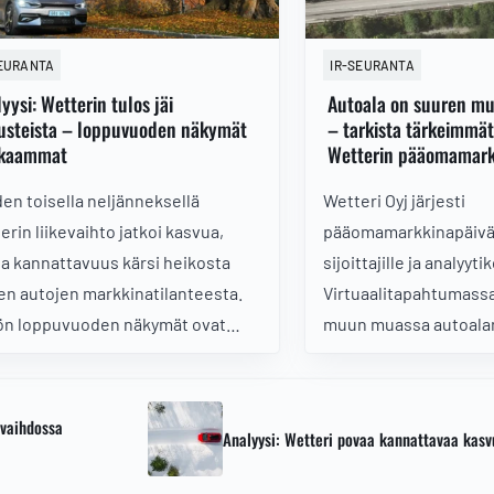
SEURANTA
IR-SEURANTA
yysi: Wetterin tulos jäi
Autoala on suuren mu
usteista – loppuvuoden näkymät
– tarkista tärkeimmä
kkaammat
Wetterin pääomamark
en toisella neljänneksellä
Wetteri Oyj järjesti
erin liikevaihto jatkoi kasvua,
pääomamarkkinapäivä
a kannattavuus kärsi heikosta
sijoittajille ja analyyti
en autojen markkinatilanteesta.
Virtuaalitapahtumassa 
ön loppuvuoden näkymät ovat
muun muassa autoala
enkin selvästi kirkkaammat.
markkinanäkymiä sekä
vastausta alan kohta
murrokseen. Lue kii
evaihdossa
Analyysi: Wetteri povaa kannattavaa kas
kohdat pääomamarkki