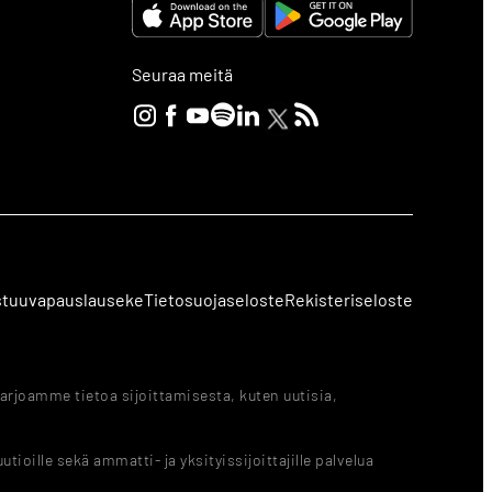
Seuraa meitä
stuuvapauslauseke
Tietosuojaseloste
Rekisteriseloste
arjoamme tietoa sijoittamisesta, kuten uutisia,
ioille sekä ammatti- ja yksityissijoittajille palvelua