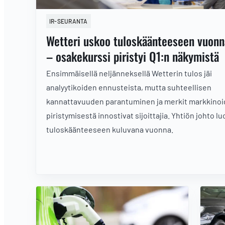
IR-SEURANTA
Wetteri uskoo tuloskäänteeseen vuon
– osakekurssi piristyi Q1:n näkymistä
Ensimmäisellä neljänneksellä Wetterin tulos jäi
analyytikoiden ennusteista, mutta suhteellisen
kannattavuuden parantuminen ja merkit markkino
piristymisestä innostivat sijoittajia. Yhtiön johto lu
tuloskäänteeseen kuluvana vuonna.