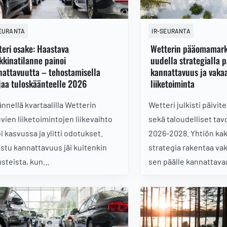
SEURANTA
IR-SEURANTA
eri osake: Haastava
Wetterin pääomamark
kinatilanne painoi
uudella strategialla 
attavuutta – tehostamisella
kannattavuus ja vaka
jaa tuloskäänteelle 2026
liiketoiminta
ännellä kvartaalilla Wetterin
Wetteri julkisti päivit
uvien liiketoimintojen liikevaihto
sekä taloudelliset tav
i kasvussa ja ylitti odotukset.
2026-2028. Yhtiön ka
istu kannattavuus jäi kuitenkin
strategia rakentaa vak
steista, kun
sen päälle kannattava
toautoliiketoiminnan
pääkohdat pääomamar
ostoimenpiteet, varaston
sekä Sijoittajan näkö
ehdyttäminen ja vaikea
intaympäristö rasittivat tulosta.