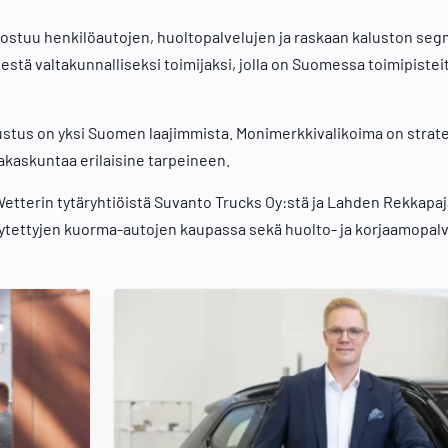
koostuu henkilöautojen, huoltopalvelujen ja raskaan kaluston seg
estä valtakunnalliseksi toimijaksi, jolla on Suomessa toimipisteit
stus on yksi Suomen laajimmista. Monimerkkivalikoima on strat
siakaskuntaa erilaisine tarpeineen.
terin tytäryhtiöistä Suvanto Trucks Oy:stä ja Lahden Rekkapaja
ytettyjen kuorma-autojen kaupassa sekä huolto- ja korjaamopalv