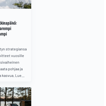
kinapäivä:
parempi
ampi
etyn strategiansa
oitteet vuosille
ksivaiheinen
aata pohjaa ja
a kasvua. Lue
kkinapäivästä
kulma Wetteristä.