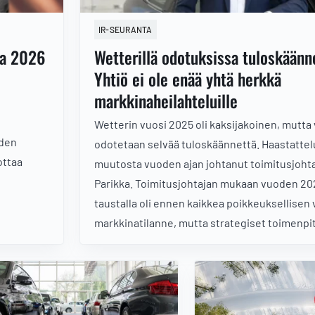
IR-SEURANTA
na 2026
Wetterillä odotuksissa tuloskään
Yhtiö ei ole enää yhtä herkkä
markkinaheilahteluille
Wetterin vuosi 2025 oli kaksijakoinen, mutta
iden
odotetaan selvää tuloskäännettä. Haastatte
ottaa
muutosta vuoden ajan johtanut toimitusjohta
Parikka. Toimitusjohtajan mukaan vuoden 20
taustalla oli ennen kaikkea poikkeuksellisen 
markkinatilanne, mutta strategiset toimenpi
vakautta ja tulosparannusta vuodelle 2026.