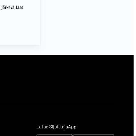
 järkevä taso
Lataa SijoittajaApp