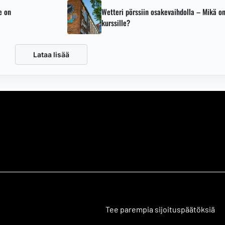
e on
Wetteri pörssiin osakevaihdolla – Mikä on
kurssille?
Lataa lisää
Tee parempia sijoituspäätöksiä