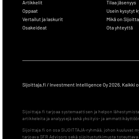
Artikkelit
Tilaa jäsenyys
Oppaat
Usein kysytyt 
Vertailut ja laskurit
Mikä on Sijoitta
Osakeideat
Ota yhteyttä
Sijoittaja.fi / Investment Intelligence Oy 2026. Kaikki
Sijoittaja.fi tarjoaa systemaattisen ja helpon lähestymis
artikkeleita ja analyysejä sekä yksityis- ja ammattikäyttöön
Sijoittaja.fi on osa SIJOITTAJA-ryhmää, johon kuuluvat myö
tarjoava SFR Advisors sekä sijoitustutkimusta toteuttav