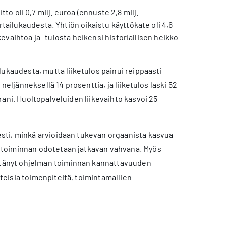
itto oli 0,7 milj. euroa (ennuste 2,8 milj.
rtailukaudesta. Yhtiön oikaistu käyttökate oli 4,6
kevaihtoa ja -tulosta heikensi historiallisen heikko
ukaudesta, mutta liiketulos painui reippaasti
eljänneksellä 14 prosenttia, ja liiketulos laski 52
ani. Huoltopalveluiden liikevaihto kasvoi 25
sti, minkä arvioidaan tukevan orgaanista kasvua
etoiminnan odotetaan jatkavan vahvana. Myös
istänyt ohjelman toiminnan kannattavuuden
eisia toimenpiteitä, toimintamallien