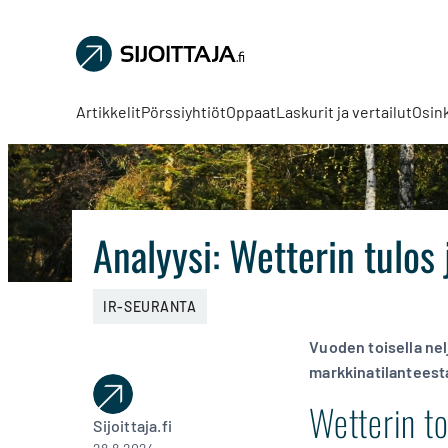
Sijoittaja.fi
Tee
parempia
Artikkelit
Pörssiyhtiöt
Oppaat
Laskurit ja vertailut
Osin
sijoituspäätöksiä
Analyysi: Wetterin tulo
IR-SEURANTA
Vuoden toisella nel
markkinatilanteest
Wetterin to
Sijoittaja.fi