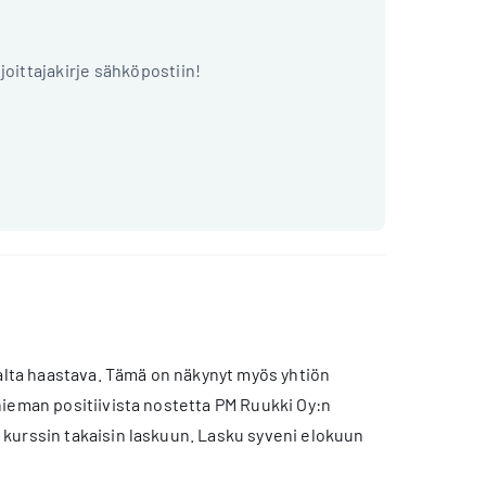
ijoittajakirje sähköpostiin!
lta haastava. Tämä on näkynyt myös yhtiön
hieman positiivista nostetta PM Ruukki Oy:n
kurssin takaisin laskuun. Lasku syveni elokuun