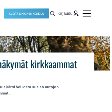
Kirjaudu
ALOITA ILMAINEN KOKEILU
n näkymät kirkkaammat
uus kärsi heikosta uusien autojen
ammat.