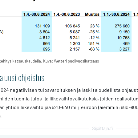
kehitys katsauskaudella. Kuva: Wetteri puolivuosikatsaus
a uusi ohjeistus
2024 negatiivisen tulosvaroituksen ja laski taloudellista ohjaus
a niiden tuomia tulos- ja liikevaihtovaikutuksia, joiden realisoit
 yhtiön liikevaihto jää 520-640 milj. euroon (aiemmin: 660-800 M€
.
Sijoittaja.fi