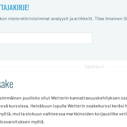
TTAJAKIRJE!
iikon mielenkiintoisimmat analyysit ja artikkelit. Tilaa ilmainen S
Sijoittaja.fi
sake
immäinen puolisko ollut Wetterin kannattavuuskehityksen osa
ssä kurssissa. Heinäkuun lopulla Wetterin osakekurssi keräsi 
yötä, mutta elokuun vaihteessa markkinoiden korjausliike veti 
losvaroituksen myötä.