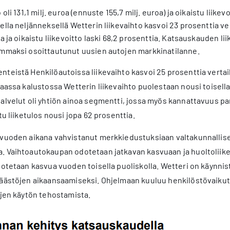
oli 131,1 milj. euroa (ennuste 155,7 milj. euroa) ja oikaistu liikevo
ella neljänneksellä Wetterin liikevaihto kasvoi 23 prosenttia ve
a ja oikaistu liikevoitto laski 68,2 prosenttia. Katsauskauden lii
ammaksi osoittautunut uusien autojen markkinatilanne.
teistä Henkilöautoissa liikevaihto kasvoi 25 prosenttia vertail
aassa kalustossa Wetterin liikevaihto puolestaan nousi toisella n
alvelut oli yhtiön ainoa segmentti, jossa myös kannattavuus par
tu liiketulos nousi jopa 62 prosenttia.
 vuoden aikana vahvistanut merkkiedustuksiaan valtakunnallise
. Vaihtoautokaupan odotetaan jatkavan kasvuaan ja huoltoliik
odotetaan kasvua vuoden toisella puoliskolla. Wetteri on käynn
säästöjen aikaansaamiseksi. Ohjelmaan kuuluu henkilöstövaikutt
ojen käytön tehostamista.