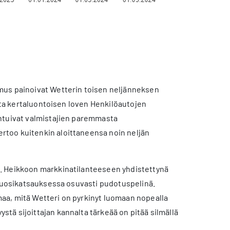
mus painoivat Wetterin toisen neljänneksen
utta kertaluontoisen loven Henkilöautojen
ohtuivat valmistajien paremmasta
rtoo kuitenkin aloittaneensa noin neljän
jiä. Heikkoon markkinatilanteeseen yhdistettynä
ivuosikatsauksessa osuvasti pudotuspelinä.
aa, mitä Wetteri on pyrkinyt luomaan nopealla
tä sijoittajan kannalta tärkeää on pitää silmällä