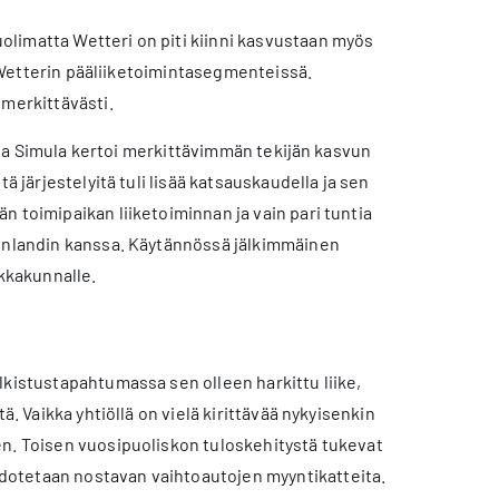
limatta Wetteri on piti kiinni kasvustaan myös
sa Wetterin pääliiketoimintasegmenteissä.
 merkittävästi.
htaja Simula kertoi merkittävimmän tekijän kasvun
ä järjestelyitä tuli lisää katsauskaudella ja sen
 toimipaikan liiketoiminnan ja vain pari tuntia
Finlandin kanssa. Käytännössä jälkimmäinen
ikkakunnalle.
lkistustapahtumassa sen olleen harkittu liike,
. Vaikka yhtiöllä on vielä kirittävää nykyisenkin
en. Toisen vuosipuoliskon tuloskehitystä tukevat
dotetaan nostavan vaihtoautojen myyntikatteita.