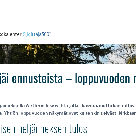
kokalenteri
Sijoittaja360°
s jäi ennusteista – loppuvuode
jänneksellä Wetterin liikevaihto jatkoi kasvua, mutta kannattav
a. Yhtiön loppuvuoden näkymät ovat kuitenkin selvästi kirkka
isen neljänneksen tulos