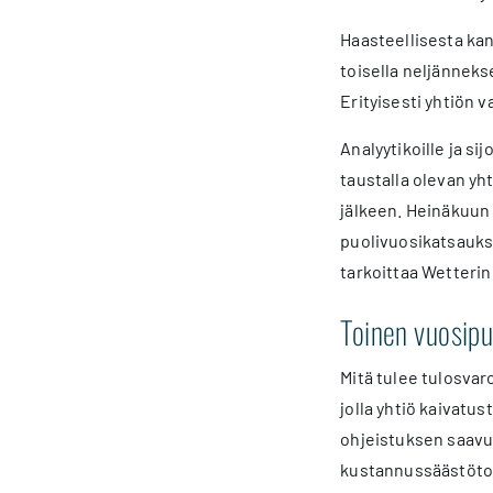
Haasteellisesta ka
toisella neljänneks
Erityisesti yhtiön 
Analyytikoille ja si
taustalla olevan yht
jälkeen. Heinäkuun 
puolivuosikatsauks
tarkoittaa Wetterin
Toinen vuosipu
Mitä tulee tulosvar
jolla yhtiö kaivatus
ohjeistuksen saavut
kustannussäästötoi