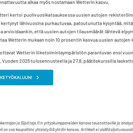
kannattavuutta alkaa myös nostamaan Wetterin kasvu.
Wetteri kertoi puolivuosikatsauksessa uusien autojen rekister
kertynyt lähivuosina purkautuvaa, patoutunutta kysyntää, mitä
la arvioidaankin, että uusien autojen tilausmäärät lähtevä elpy
taa Wetterin mukaan noin 10 prosentin kasvua uusien autojen 
dottavat Wetterin liiketoimintaympäristön parantuvan ensi vu
Vuoden 2025 tulosennusteella ja 27.8. päätöskurssilla laskett
AKETYÖKALUUN!
entajan ja Sijoittaja.fi:n yrityskumppaneiden kanava taustoittaville ja analyytti
eli on osa kaupallista yhteistyötä yhtiön kanssa. Artikkeli ei sisällä sijoitussuosi