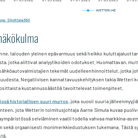
va: Sijoittaja360
 näkökulma
anne, talouden yleinen epävarmuus sekä heikko kuluttajaluotta
losta, jotka alittivat analyytikoiden odotukset. Huomattavan, m
 sähköautovalmistajien tekemät uudelleenhinnoittelut, jotka j
udesta. Negatiivisen kannattavuuskehityksen takia Wetteri ke
osittaista kustannussäästöä tavoittelevat toimenpiteet.
issä historiallisen suuri murros
, joka suosii suuria jälleenmyy
lanteen, jota Wetterin toimitusjohtaja Aarne Simula kuvaa puol
aympäristössä selviäminen vaatii todella vahvaa markkina-asem
in sekä orgaanisesti monimerkkiedustuksen tukemana. Tästä syys
stä.