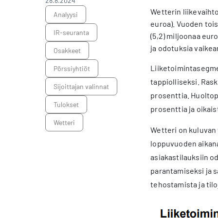
28.8.2024
Wetterin liikevaihto 
analyysi
euroa). Vuoden tois
IR-seuranta
(5,2) miljoonaa euro
ja odotuksia vaike
osakkeet
Liiketoimintasegmen
pörssiyhtiöt
tappiolliseksi. Rask
sijoittajan valinnat
prosenttia. Huoltop
tulokset
prosenttia ja oikais
Wetteri
Wetteri on kuluvan
loppuvuoden aikana
asiakastilauksiin 
parantamiseksi ja 
tehostamista ja til