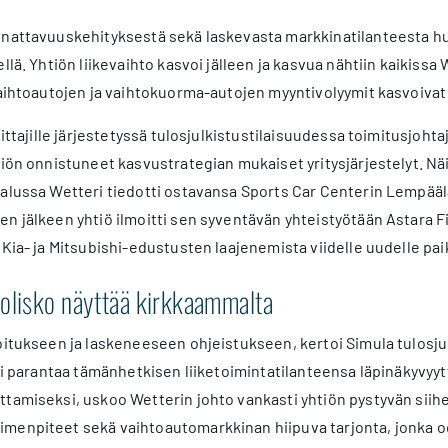
nnattavuuskehityksestä sekä laskevasta markkinatilanteesta huo
ellä. Yhtiön liikevaihto kasvoi jälleen ja kasvua nähtiin kaikis
vaihtoautojen ja vaihtokuorma-autojen myyntivolyymit kasvoivat
joittajille järjestetyssä tulosjulkistustilaisuudessa toimitusjo
iön onnistuneet kasvustrategian mukaiset yritysjärjestelyt. Näit
alussa Wetteri tiedotti ostavansa Sports Car Centerin Lempäälän
en jälkeen yhtiö ilmoitti sen syventävän yhteistyötään Astara 
 Kia- ja Mitsubishi-edustusten laajenemista viidelle uudelle pa
olisko näyttää kirkkaammalta
oitukseen ja laskeneeseen ohjeistukseen, kertoi Simula tulosju
ti parantaa tämänhetkisen liiketoimintatilanteensa läpinäkyvyyttä
tamiseksi, uskoo Wetterin johto vankasti yhtiön pystyvän siih
menpiteet sekä vaihtoautomarkkinan hiipuva tarjonta, jonka o