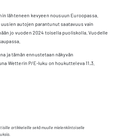
öinnin lähteneen kevyeen nousuun Euroopassa.
 uusien autojen parantunut saatavuus vain
mään jo vuoden 2024 toisella puoliskolla. Vuodelle
kaupassa.
onna ja tämän ennustetaan näkyvän
una Wetterin P/E-luku on houkutteleva 11,3.
sille artikkeleille sekä muulle mielenkiintoiselle
tuksia.