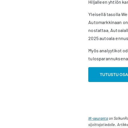
Hiljalleen yhtiön 
Yleisellä tasolla 
Automarkkinaan on 
nostattaa. Autoalal
2025 autoala ennus
Myös analyytikot o
tulosparannuksena. 
TUTUSTU OS
IR-seuranta
on SalkunRak
sijoittajatiedolle. Artikk