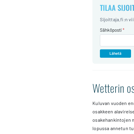
TILAA SIJOI
Sijoittaja.fi:n v
Sähköposti
*
Wetterin o
Kuluvan vuoden ens
osakkeen alavireise
osakehankintojen m
lopussa annetun tu