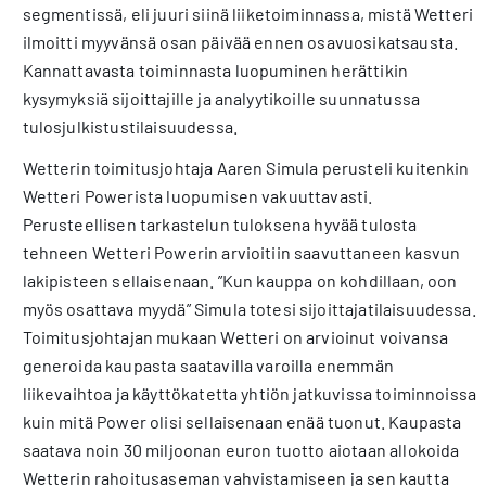
segmentissä, eli juuri siinä liiketoiminnassa, mistä Wetteri
ilmoitti myyvänsä osan päivää ennen osavuosikatsausta.
Kannattavasta toiminnasta luopuminen herättikin
kysymyksiä sijoittajille ja analyytikoille suunnatussa
tulosjulkistustilaisuudessa.
Wetterin toimitusjohtaja Aaren Simula perusteli kuitenkin
Wetteri Powerista luopumisen vakuuttavasti.
Perusteellisen tarkastelun tuloksena hyvää tulosta
tehneen Wetteri Powerin arvioitiin saavuttaneen kasvun
lakipisteen sellaisenaan. ”Kun kauppa on kohdillaan, oon
myös osattava myydä” Simula totesi sijoittajatilaisuudessa.
Toimitusjohtajan mukaan Wetteri on arvioinut voivansa
generoida kaupasta saatavilla varoilla enemmän
liikevaihtoa ja käyttökatetta yhtiön jatkuvissa toiminnoissa,
kuin mitä Power olisi sellaisenaan enää tuonut. Kaupasta
saatava noin 30 miljoonan euron tuotto aiotaan allokoida
Wetterin rahoitusaseman vahvistamiseen ja sen kautta