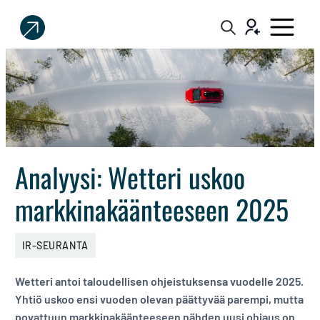
Sijoittaja.fi
Tee
parempia
sijoituspäätöksiä
Analyysi: Wetteri uskoo
markkinakäänteeseen 2025
IR-SEURANTA
Wetteri antoi taloudellisen ohjeistuksensa vuodelle 2025.
Yhtiö uskoo ensi vuoden olevan päättyvää parempi, mutta
povattuun markkinakäänteeseen nähden uusi ohjaus on