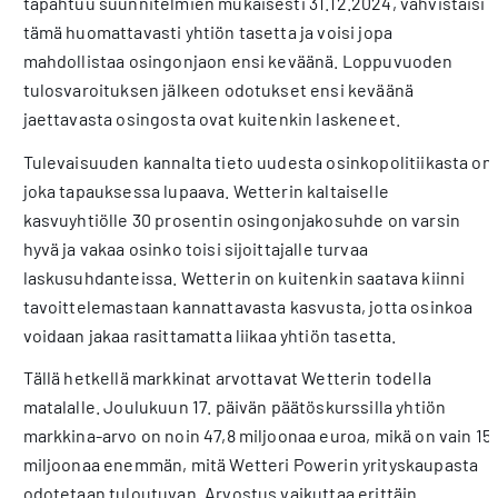
tapahtuu suunnitelmien mukaisesti 31.12.2024, vahvistaisi
tämä huomattavasti yhtiön tasetta ja voisi jopa
mahdollistaa osingonjaon ensi keväänä. Loppuvuoden
tulosvaroituksen jälkeen odotukset ensi keväänä
jaettavasta osingosta ovat kuitenkin laskeneet.
Tulevaisuuden kannalta tieto uudesta osinkopolitiikasta on
joka tapauksessa lupaava. Wetterin kaltaiselle
kasvuyhtiölle 30 prosentin osingonjakosuhde on varsin
hyvä ja vakaa osinko toisi sijoittajalle turvaa
laskusuhdanteissa. Wetterin on kuitenkin saatava kiinni
tavoittelemastaan kannattavasta kasvusta, jotta osinkoa
voidaan jakaa rasittamatta liikaa yhtiön tasetta.
Tällä hetkellä markkinat arvottavat Wetterin todella
matalalle. Joulukuun 17. päivän päätöskurssilla yhtiön
markkina-arvo on noin 47,8 miljoonaa euroa, mikä on vain 15
miljoonaa enemmän, mitä Wetteri Powerin yrityskaupasta
odotetaan tuloutuvan. Arvostus vaikuttaa erittäin