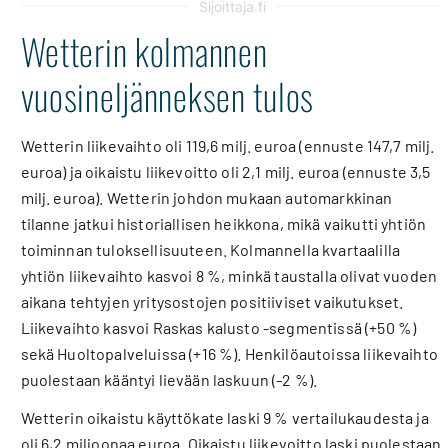
Sijoittaja.fi
Wetterin kolmannen
vuosineljänneksen tulos
Wetterin liikevaihto oli 119,6 milj. euroa (ennuste 147,7 milj.
euroa) ja oikaistu liikevoitto oli 2,1 milj. euroa (ennuste 3,5
milj. euroa). Wetterin johdon mukaan automarkkinan
tilanne jatkui historiallisen heikkona, mikä vaikutti yhtiön
toiminnan tuloksellisuuteen. Kolmannella kvartaalilla
yhtiön liikevaihto kasvoi 8 %, minkä taustalla olivat vuoden
aikana tehtyjen yritysostojen positiiviset vaikutukset.
Liikevaihto kasvoi Raskas kalusto -segmentissä (+50 %)
sekä Huoltopalveluissa (+16 %). Henkilöautoissa liikevaihto
puolestaan kääntyi lievään laskuun (-2 %).
Wetterin oikaistu käyttökate laski 9 % vertailukaudesta ja
oli 6,2 miljoonaa euroa. Oikaistu liikevoitto laski puolestaan