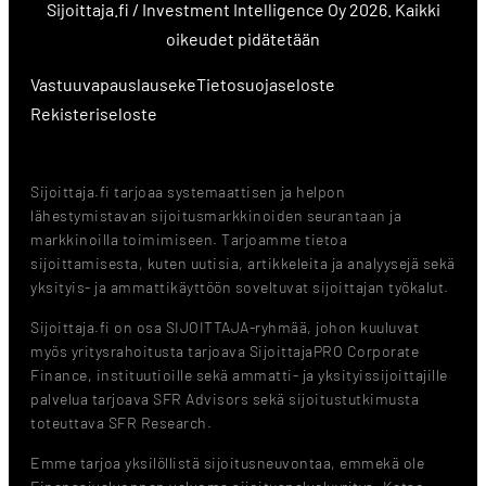
Sijoittaja.fi / Investment Intelligence Oy 2026. Kaikki
oikeudet pidätetään
Vastuuvapauslauseke
Tietosuojaseloste
Rekisteriseloste
Sijoittaja.fi tarjoaa systemaattisen ja helpon
lähestymistavan sijoitusmarkkinoiden seurantaan ja
markkinoilla toimimiseen. Tarjoamme tietoa
sijoittamisesta, kuten uutisia, artikkeleita ja analyysejä sekä
yksityis- ja ammattikäyttöön soveltuvat sijoittajan työkalut.
Sijoittaja.fi on osa SIJOITTAJA-ryhmää, johon kuuluvat
myös yritysrahoitusta tarjoava SijoittajaPRO Corporate
Finance, instituutioille sekä ammatti- ja yksityissijoittajille
palvelua tarjoava SFR Advisors sekä sijoitustutkimusta
toteuttava SFR Research.
Emme tarjoa yksilöllistä sijoitusneuvontaa, emmekä ole