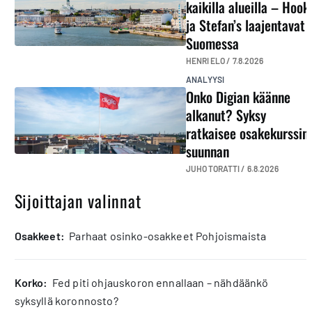
kaikilla alueilla – Hook
ja Stefan’s laajentavat
Suomessa
HENRI ELO /
7.8.2026
ANALYYSI
Onko Digian käänne
alkanut? Syksy
ratkaisee osakekurssin
suunnan
JUHO TORATTI /
6.8.2026
Sijoittajan valinnat
osakkeet:
Parhaat osinko-osakkeet Pohjoismaista
korko:
Fed piti ohjauskoron ennallaan – nähdäänkö
syksyllä koronnosto?