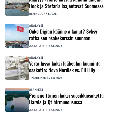
Hook ja Stefan’s laajentavat Suomessa
HENRI ELO
/
7.8.2026
ANALYYSI
Onko Digian käänne alkanut? Syksy
ratkaisee osakekurssin suunnan
JUHO TORATTI
/
6.8.2026
ANALYYSI
Vertailussa kaksi lääkealan kuuminta
osaketta: Novo Nordisk vs. Eli Lilly
TIMO HEIKKILÄ
/
6.8.2026
OSAKKEET
Piensijoittajien kaksi suosikkiosaketta
Harvia ja Qt hirmunousussa
JUHO TORATTI
/
6.8.2026