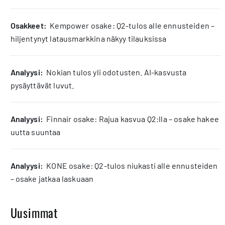
osakkeet:
Kempower osake: Q2-tulos alle ennusteiden –
hiljentynyt latausmarkkina näkyy tilauksissa
analyysi:
Nokian tulos yli odotusten. AI-kasvusta
pysäyttävät luvut.
analyysi:
Finnair osake: Rajua kasvua Q2:lla – osake hakee
uutta suuntaa
analyysi:
KONE osake: Q2-tulos niukasti alle ennusteiden
– osake jatkaa laskuaan
Uusimmat