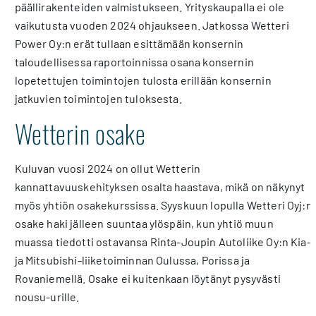
päällirakenteiden valmistukseen. Yrityskaupalla ei ole
vaikutusta vuoden 2024 ohjaukseen. Jatkossa Wetteri
Power Oy:n erät tullaan esittämään konsernin
taloudellisessa raportoinnissa osana konsernin
lopetettujen toimintojen tulosta erillään konsernin
jatkuvien toimintojen tuloksesta.
Wetterin osake
Kuluvan vuosi 2024 on ollut Wetterin
kannattavuuskehityksen osalta haastava, mikä on näkynyt
myös yhtiön osakekurssissa. Syyskuun lopulla Wetteri Oyj:n
osake haki jälleen suuntaa ylöspäin, kun yhtiö muun
muassa tiedotti ostavansa Rinta-Joupin Autoliike Oy:n Kia-
ja Mitsubishi-liiketoiminnan Oulussa, Porissa ja
Rovaniemellä. Osake ei kuitenkaan löytänyt pysyvästi
nousu-urille.