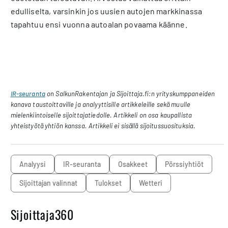
edulliselta, varsinkin jos uusien autojen markkinassa
tapahtuu ensi vuonna autoalan povaama käänne.
IR-seuranta
on SalkunRakentajan ja Sijoittaja.fi:n yrityskumppaneiden
kanava taustoittaville ja analyyttisille artikkeleille sekä muulle
mielenkiintoiselle sijoittajatiedolle. Artikkeli on osa kaupallista
yhteistyötä yhtiön kanssa. Artikkeli ei sisällä sijoitussuosituksia.
analyysi
IR-seuranta
osakkeet
pörssiyhtiöt
sijoittajan valinnat
tulokset
Wetteri
Sijoittaja360