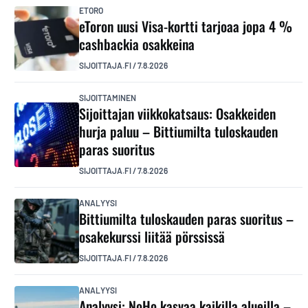
ETORO
eToron uusi Visa-kortti tarjoaa jopa 4 %
cashbackia osakkeina
SIJOITTAJA.FI
/
7.8.2026
SIJOITTAMINEN
Sijoittajan viikkokatsaus: Osakkeiden
hurja paluu – Bittiumilta tuloskauden
paras suoritus
SIJOITTAJA.FI
/
7.8.2026
ANALYYSI
Bittiumilta tuloskauden paras suoritus –
osakekurssi liitää pörssissä
SIJOITTAJA.FI
/
7.8.2026
ANALYYSI
Analyysi: NoHo kasvaa kaikilla alueilla –