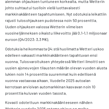
aiemman ohjauksen tuntuneen korkealta, mutta Wetterin
johto suhtautui tuolloin vielä luottavaisesti
markkinakäänteen tapahtumiseen. Nyt odotuksia leikattiin
rajusti tulosohjauksen pudotessa noin 50 prosenttia.
Uuden ohjauksen valossa Wetterin viimeisen
vuosineljänneksen oikaistu liikevoitto jää 0,1-1,1 miljoonaan
euroon (Q4/2023: 3,3 M€).
Odotuksia heikommasta Q4:stä huolimatta Wetteri uskoo
edelleen vakaasti markkinakäänteen tapahtuvan ensi
vuonna. Tulosvaroituksen yhteydessä Wetteri ilmoitti sen
uusien ajoneuvojen tilausten määrän olevan vuoden alusta
lukien noin 14 prosenttia suuremmat kuin edellisenä
vuonna vastaavaa aikaan. Vuodelle 2025 autoalan
kerrotaan arvioivan automarkkinan kasvavan noin 10
prosenttia kuluvan vuoden tasosta.
Kovasti odotettuun markkinakäänteeseen nähden
Wetterin vuodelle 2025 antama ohjaus on melko