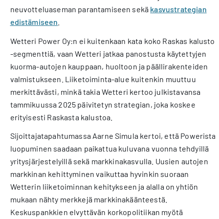
neuvotteluaseman parantamiseen sekä
kasvustrategian
edistämiseen
.
Wetteri Power Oy:n ei kuitenkaan kata koko Raskas kalusto
-segmenttiä, vaan Wetteri jatkaa panostusta käytettyjen
kuorma-autojen kauppaan, huoltoon ja päällirakenteiden
valmistukseen. Liiketoiminta-alue kuitenkin muuttuu
merkittävästi, minkä takia Wetteri kertoo julkistavansa
tammikuussa 2025 päivitetyn strategian, joka koskee
erityisesti Raskasta kalustoa.
Sijoittajatapahtumassa Aarne Simula kertoi, että Powerista
luopuminen saadaan paikattua kuluvana vuonna tehdyillä
yritysjärjestelyillä sekä markkinakasvulla. Uusien autojen
markkinan kehittyminen vaikuttaa hyvinkin suoraan
Wetterin liiketoiminnan kehitykseen ja alalla on yhtiön
mukaan nähty merkkejä markkinakäänteestä.
Keskuspankkien elvyttävän korkopolitiikan myötä