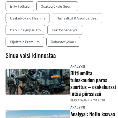
ETF-Työkalu
Osaketyökalu Suomi
Osaketyökalu Maailma
Mallisalkut & Sijoitusideat
Markkinaympäristö
Portfolioanalyysi
Sijoittaja Premium
Rahastotyökalu
Sinua voisi kiinnostaa
ANALYYSI
Bittiumilta
tuloskauden paras
suoritus – osakekurssi
liitää pörssissä
SIJOITTAJA.FI /
7.8.2026
ANALYYSI
Analyysi: NoHo kasvaa