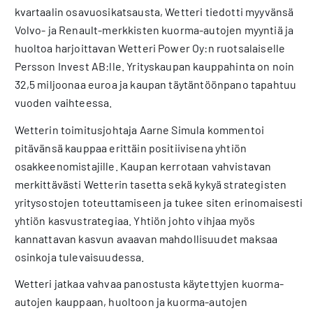
kvartaalin osavuosikatsausta, Wetteri tiedotti myyvänsä
Volvo- ja Renault-merkkisten kuorma-autojen myyntiä ja
huoltoa harjoittavan Wetteri Power Oy:n ruotsalaiselle
Persson Invest AB:lle. Yrityskaupan kauppahinta on noin
32,5 miljoonaa euroa ja kaupan täytäntöönpano tapahtuu
vuoden vaihteessa.
Wetterin toimitusjohtaja Aarne Simula kommentoi
pitävänsä kauppaa erittäin positiivisena yhtiön
osakkeenomistajille. Kaupan kerrotaan vahvistavan
merkittävästi Wetterin tasetta sekä kykyä strategisten
yritysostojen toteuttamiseen ja tukee siten erinomaisesti
yhtiön kasvustrategiaa. Yhtiön johto vihjaa myös
kannattavan kasvun avaavan mahdollisuudet maksaa
osinkoja tulevaisuudessa.
Wetteri jatkaa vahvaa panostusta käytettyjen kuorma-
autojen kauppaan, huoltoon ja kuorma-autojen