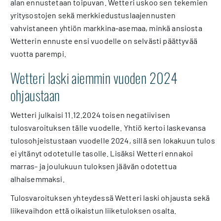
alan ennustetaan toipuvan. Wetteri uskoo sen tekemien
yritysostojen sekä merkkiedustuslaajennusten
vahvistaneen yhtiön markkina-asemaa, minkä ansiosta
Wetterin ennuste ensi vuodelle on selvästi päättyvää
vuotta parempi.
Wetteri laski aiemmin vuoden 2024
ohjaustaan
Wetteri julkaisi 11.12.2024 toisen negatiivisen
tulosvaroituksen tälle vuodelle. Yhtiö kertoi laskevansa
tulosohjeistustaan vuodelle 2024, sillä sen lokakuun tulos
ei yltänyt odotetulle tasolle. Lisäksi Wetteri ennakoi
marras- ja joulukuun tuloksen jäävän odotettua
alhaisemmaksi.
Tulosvaroituksen yhteydessä Wetteri laski ohjausta sekä
liikevaihdon että oikaistun liiketuloksen osalta.