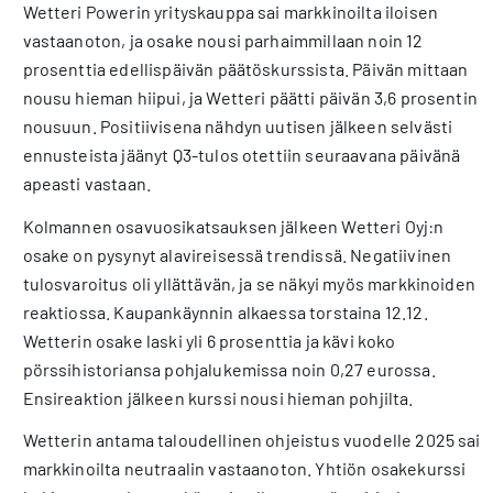
Wetteri Powerin yrityskauppa sai markkinoilta iloisen
vastaanoton, ja osake nousi parhaimmillaan noin 12
prosenttia edellispäivän päätöskurssista. Päivän mittaan
nousu hieman hiipui, ja Wetteri päätti päivän 3,6 prosentin
nousuun. Positiivisena nähdyn uutisen jälkeen selvästi
ennusteista jäänyt Q3-tulos otettiin seuraavana päivänä
apeasti vastaan.
Kolmannen osavuosikatsauksen jälkeen Wetteri Oyj:n
osake on pysynyt alavireisessä trendissä. Negatiivinen
tulosvaroitus oli yllättävän, ja se näkyi myös markkinoiden
reaktiossa. Kaupankäynnin alkaessa torstaina 12.12.
Wetterin osake laski yli 6 prosenttia ja kävi koko
pörssihistoriansa pohjalukemissa noin 0,27 eurossa.
Ensireaktion jälkeen kurssi nousi hieman pohjilta.
Wetterin antama taloudellinen ohjeistus vuodelle 2025 sai
markkinoilta neutraalin vastaanoton. Yhtiön osakekurssi