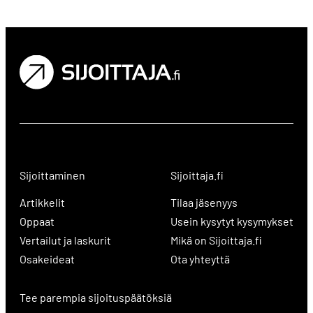
Sijoittaminen
Sijoittaja.fi
Artikkelit
Tilaa jäsenyys
Oppaat
Usein kysytyt kysymykset
Vertailut ja laskurit
Mikä on Sijoittaja.fi
Osakeideat
Ota yhteyttä
Tee parempia sijoituspäätöksiä