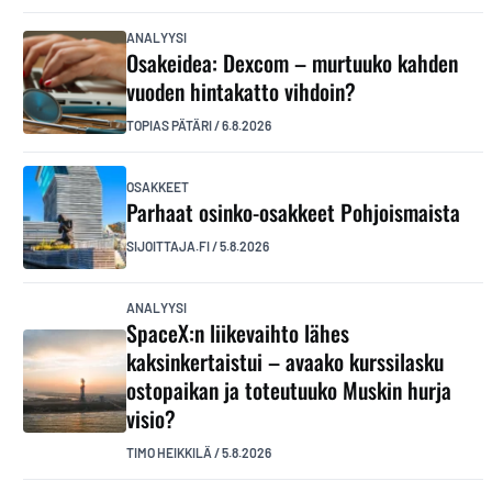
ANALYYSI
Osakeidea: Dexcom – murtuuko kahden
vuoden hintakatto vihdoin?
TOPIAS PÄTÄRI
/
6.8.2026
OSAKKEET
Parhaat osinko-osakkeet Pohjoismaista
SIJOITTAJA.FI
/
5.8.2026
ANALYYSI
SpaceX:n liikevaihto lähes
kaksinkertaistui – avaako kurssilasku
ostopaikan ja toteutuuko Muskin hurja
visio?
TIMO HEIKKILÄ
/
5.8.2026