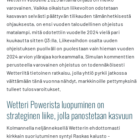
varovainen. Vaikka oikaistun liikevoiton odotetaan
kasvavan selvästi päättyvän tilikauden tämänhetkisestä
ohjauksesta, on ensi vuoden taloudellinen ohjeistus
matalampi, mitä odotettiin vuodelle 2024 vielä pari
kuukautta sitten Q3:lla. Liikevaihdon osalta uuden
ohjeistuksen puoliväli on puolestaan vain hieman vuoden
2024 arvion ylärajaa korkeammalla. Simulan kommenttien
perusteella varovainen ohjeistus on todennäköisesti
Wetteriltä tietoinen ratkaisu, jolla yhtiö pyrkii jatkossa
välttämään tänä vuonna nähdyt, markkinoille pettymyksinä
tulleet tulosvaroitukset.
Wetteri Powerista luopuminen on
strateginen liike, jolla panostetaan kasvuun
Kolmannella neljänneksellä Wetterin ehdottomasti
kirkkain suoriutuminen syntyi Raskas kalusto -