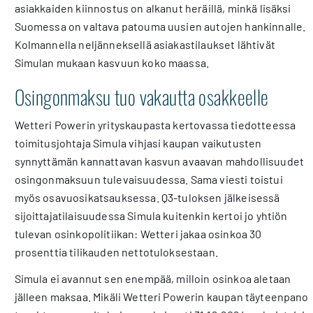
asiakkaiden kiinnostus on alkanut heräillä, minkä lisäksi
Suomessa on valtava patouma uusien autojen hankinnalle.
Kolmannella neljänneksellä asiakastilaukset lähtivät
Simulan mukaan kasvuun koko maassa.
Osingonmaksu tuo vakautta osakkeelle
Wetteri Powerin yrityskaupasta kertovassa tiedotteessa
toimitusjohtaja Simula vihjasi kaupan vaikutusten
synnyttämän kannattavan kasvun avaavan mahdollisuudet
osingonmaksuun tulevaisuudessa. Sama viesti toistui
myös osavuosikatsauksessa. Q3-tuloksen jälkeisessä
sijoittajatilaisuudessa Simula kuitenkin kertoi jo yhtiön
tulevan osinkopolitiikan: Wetteri jakaa osinkoa 30
prosenttia tilikauden nettotuloksestaan.
Simula ei avannut sen enempää, milloin osinkoa aletaan
jälleen maksaa. Mikäli Wetteri Powerin kaupan täyteenpano