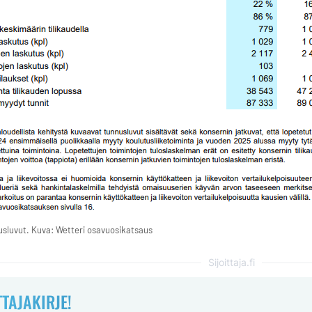
usluvut. Kuva: Wetteri osavuosikatsaus
Sijoittaja.fi
TTAJAKIRJE!