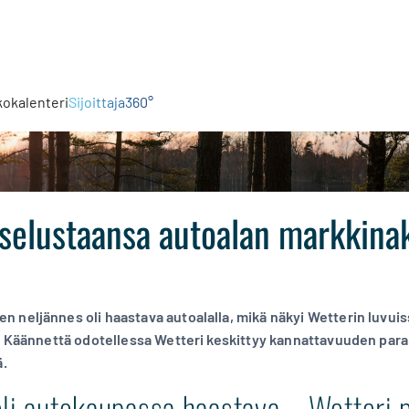
kokalenteri
Sijoittaja360°
 selustaansa autoalan markkina
neljännes oli haastava autoalalla, mikä näkyi Wetterin luvuis
a. Käännettä odotellessa Wetteri keskittyy kannattavuuden para
ä.
li autokaupassa haastava – Wetteri 