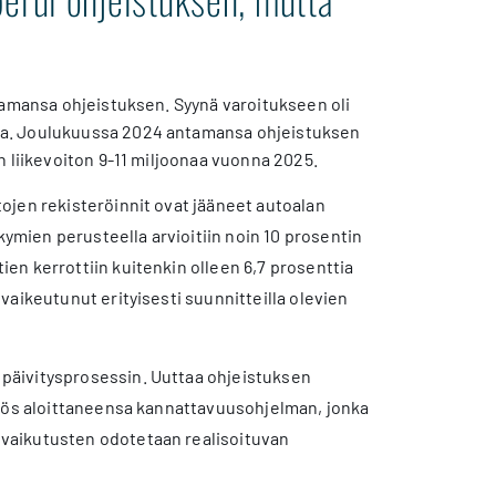
tamansa ohjeistuksen. Syynä varoitukseen oli
sa. Joulukuussa 2024 antamansa ohjeistuksen
n liikevoiton 9-11 miljoonaa vuonna 2025.
ojen rekisteröinnit ovat jääneet autoalan
mien perusteella arvioitiin noin 10 prosentin
en kerrottiin kuitenkin olleen 6,7 prosenttia
aikeutunut erityisesti suunnitteilla olevien
päivitysprosessin. Uuttaa ohjeistuksen
myös aloittaneensa kannattavuusohjelman, jonka
vaikutusten odotetaan realisoituvan