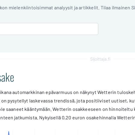
iikon mielenkiintoisimmat analyysit ja artikkelit. Tilaa ilmainen S
Sijoittaja.fi
sake
ikana automarkkinan epävarmuus on näkynyt Wetterin tuloskeh
 on pysytellyt laskevassa trendissä, jota positiiviset uutiset,
ole saaneet kääntymään. Wetterin osakkeeseen on hinnoiteltu k
nteen jatkumista. Nykyisellä 0,20 euron osakehinnalla Wetteri