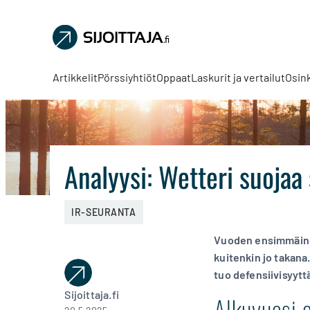
Sijoittaja.fi
Tee
parempia
Artikkelit
Pörssiyhtiöt
Oppaat
Laskurit ja vertailut
Osin
sijoituspäätöksiä
Analyysi: Wetteri suojaa
IR-SEURANTA
Vuoden ensimmäinen 
kuitenkin jo takan
tuo defensiivisyytt
Sijoittaja.fi
Alkuvuosi o