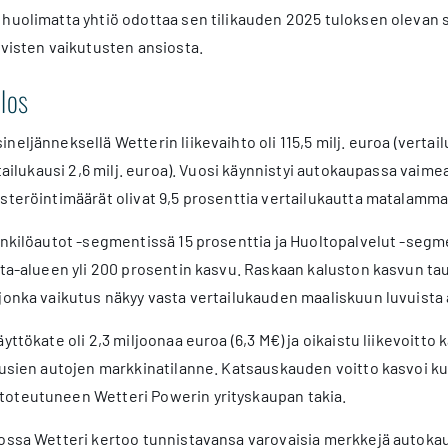
huolimatta yhtiö odottaa sen tilikauden 2025 tuloksen olevan 
ivisten vaikutusten ansiosta.
los
eljänneksellä Wetterin liikevaihto oli 115,5 milj. euroa (vertailuk
ertailukausi 2,6 milj. euroa). Vuosi käynnistyi autokaupassa vai
steröintimäärät olivat 9,5 prosenttia vertailukautta matalammal
enkilöautot -segmentissä 15 prosenttia ja Huoltopalvelut -segm
nta-alueen yli 200 prosentin kasvu. Raskaan kaluston kasvun tau
jonka vaikutus näkyy vasta vertailukauden maaliskuun luvuista 
yttökate oli 2,3 miljoonaa euroa (6,3 M€) ja oikaistu liikevoitto
uusien autojen markkinatilanne. Katsauskauden voitto kasvoi kui
oteutuneen Wetteri Powerin yrityskaupan takia.
lossa Wetteri kertoo tunnistavansa varovaisia merkkejä autok