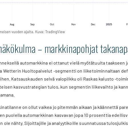
imeisen vuoden ajalta. Kuva: TradingView
n näkökulma – markkinapohjat takanap
neksellä automarkkina ei ottanut vielä myötätuulta taakseen 
ka Wetterin Huoltopalvelut -segmentti on liiketoiminnaltaan de
ihen. Katsauskauden selvä valopilkku oli Raskas kalusto -toimi
teisen kasvustrategian tulos, kun segmentin liikevaihto ja kan
ajamana.
inatilanne on ollut vaikea jo pitemmän aikaan ja käännettä p
oden puolella automarkkinan kasvavan jopa 10 prosenttia edell
n ole nähty. Sijoittajille ja analyytikoille suunnatussa tulosjul