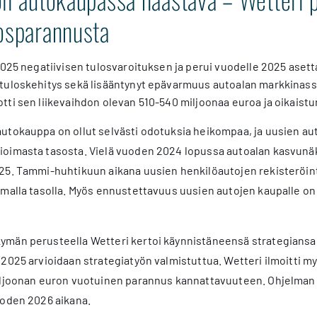
losparannusta
2025 negatiivisen tulosvaroituksen ja perui vuodelle 2025 aset
tuloskehitys sekä lisääntynyt epävarmuus autoalan markkinas
ti sen liikevaihdon olevan 510-540 miljoonaa euroa ja oikaistu
tokauppa on ollut selvästi odotuksia heikompaa, ja uusien aut
oimasta tasosta. Vielä vuoden 2024 lopussa autoalan kasvunäky
5. Tammi-huhtikuun aikana uusien henkilöautojen rekisteröinti
malla tasolla. Myös ennustettavuus uusien autojen kaupalle on v
män perusteella Wetteri kertoi käynnistäneensä strategiansa 
 2025 arvioidaan strategiatyön valmistuttua. Wetteri ilmoitti 
iljoonan euron vuotuinen parannus kannattavuuteen. Ohjelman 
uoden 2026 aikana.