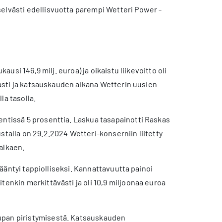
selvästi edellisvuotta parempi Wetteri Power -
ausi 146,9 milj. euroa) ja oikaistu liikevoitto oli
measti ja katsauskauden aikana Wetterin uusien
la tasolla.
entissä 5 prosenttia. Laskua tasapainotti Raskas
stalla on 29.2.2024 Wetteri-konserniin liitetty
alkaen.
 kääntyi tappiolliseksi. Kannattavuutta painoi
tenkin merkittävästi ja oli 10,9 miljoonaa euroa
aupan piristymisestä. Katsauskauden