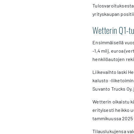
Tulosvaroituksesta 
yrityskaupan positi
Wetterin Q1-tu
Ensimmäisellä vuosin
-1,4 milj. euroa (v
henkilöautojen reki
Liikevaihto laski H
kalusto -liiketoimi
Suvanto Trucks Oy, 
Wetterin oikaistu kä
erityisesti heikko 
tammikuussa 2025 t
Tilauslukujensa va