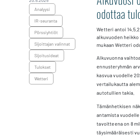
20.5.2025
odottaa tu
analyysi
IR-seuranta
Wetteri antoi 14.5.
pörssiyhtiöt
alkuvuoden heikko 
sijoittajan valinnat
mukaan Wetteri odot
sijoitusideat
Alkuvuonna vaihtoau
ennusteryhmän arvi
tulokset
kasvua vuodelle 202
Wetteri
vertailukautta alem
autotullien takia.
Tämänhetkisen näky
antamista vuodelle
tavoitteena on 8 m
täysimääräisesti v