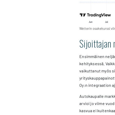
Wetterin osakekurssi vi
Sijoittaja
Ensimmäinen neljän
kehityksessä. Vaik
vaikuttanut myös si
yrityskauppapainot
Oy:n integraation 
Autokaupalle markk
arvioi jo viime vu
kasvua ei kuitenkaa