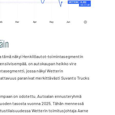
äin
ja tämä näkyi Henkilöautot-toimintasegmentin
fensiivisempää, on autokaupan heikko vire
ntasegmentti, jossa näkyi Wetterin
nattavuus paranivat merkittävästi Suvanto Trucks
arempaan on odotettu. Autoalan ennusteryhmä
isvuoden tasosta vuonna 2025. Tähän mennessä
kistustilaisuudessa Wetterin toimitusjohtaja Aarne