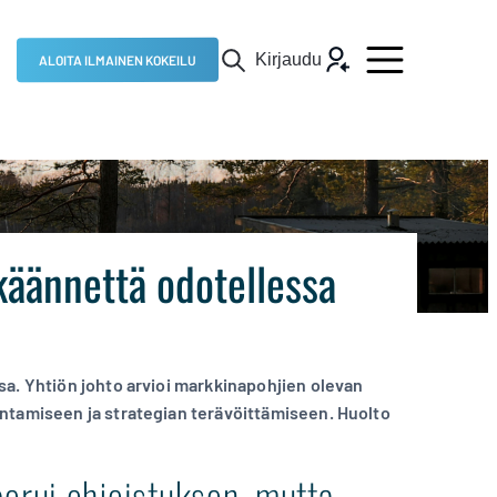
Kirjaudu
ALOITA ILMAINEN KOKEILU
käännettä odotellessa
sa. Yhtiön johto arvioi markkinapohjien olevan
ntamiseen ja strategian terävöittämiseen. Huolto
perui ohjeistuksen, mutta