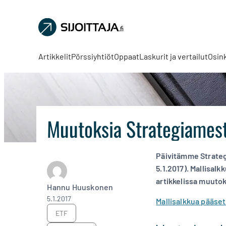
Sijoittaja.fi
Tee
parempia
Artikkelit
Pörssiyhtiöt
Oppaat
Laskurit ja vertailut
Osin
sijoituspäätöksiä
Muutoksia Strategiamest
Päivitämme Strateg
5.1.2017). Mallisal
artikkelissa muutok
Hannu Huuskonen
5.1.2017
Mallisalkkua pääse
ETF