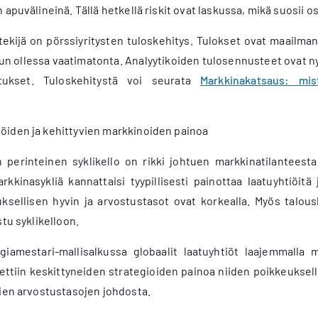
apuvälineinä. Tällä hetkellä riskit ovat laskussa, mikä suosii o
tekijä on pörssiyritysten tuloskehitys. Tulokset ovat maailma
un ollessa vaatimatonta. Analyytikoiden tulosennusteet ovat n
tukset. Tuloskehitystä voi seurata
Markkinakatsaus: mis
iden ja kehittyvien markkinoiden painoa
perinteinen syklikello on rikki johtuen markkinatilanteesta, 
kkinasykliä kannattaisi tyypillisesti painottaa laatuyhtiöitä
ksellisen hyvin ja arvostustasot ovat korkealla. Myös talou
stu syklikelloon.
iamestari-mallisalkussa globaalit laatuyhtiöt
laajemmalla
m
eettiin keskittyneiden strategioiden painoa niiden poikkeuksell
vien arvostustasojen johdosta.