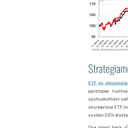
Strategiame
ETF on pörssinote
parempaa tuottoa 
sijoituskohteet val
seuraavissa ETF:is
vuoden 2014 alusta
Osa smart beta -ET