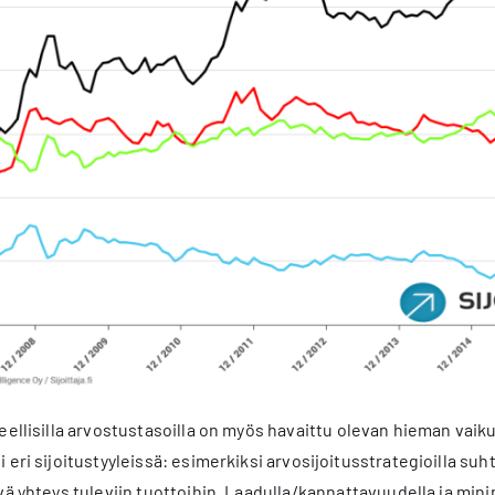
teellisilla arvostustasoilla on myös havaittu olevan hieman vaik
 eri sijoitustyyleissä: esimerkiksi arvosijoitusstrategioilla suht
ä yhteys tuleviin tuottoihin. Laadulla/kannattavuudella ja minimi