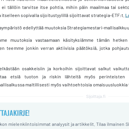
 ei tällöin tarvitse itse pohtia, mihin päin maailmaa tai sekto
 itselleen sopivalla sijoitustyylillä sijoittavat strategia-ETF:t.
L
ympäristö edellyttää muutoksia Strategiamestari-mallisalkku
e muutoksia vastaamaan käsityksiämme tämän hetken mar
n teemme jonkin verran aktiivisia päätöksiä, jotka pohjautu
pelkästään osakkeisiin ja korkoihin sijoittavat salkut vaikut
nattaa etsiä tuoton ja riskin lähteitä myös perinteiste
allisalkussa maltillisesti myös vaihtoehtoisia omaisuusluokkia
Sijoittaja.fi
TTAJAKIRJE!
iikon mielenkiintoisimmat analyysit ja artikkelit. Tilaa ilmainen S