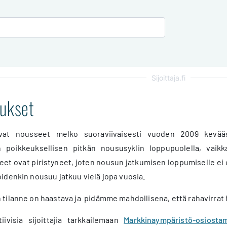
Sijoittaja.fi
tukset
vat nousseet melko suoraviivaisesti vuoden 2009 kevää
 poikkeuksellisen pitkän noususyklin loppupuolella, vaikk
t ovat piristyneet, joten nousun jatkumisen loppumiselle ei ole
idenkin nousuu jatkuu vielä jopa vuosia.
tilanne on haastava ja pidämme mahdollisena, että rahavirrat 
ivisia sijoittajia tarkkailemaan
Markkinaympäristö-osiost