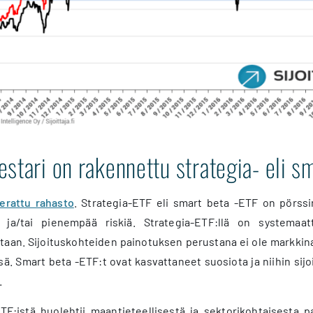
stari on rakennettu strategia- eli sm
erattu rahasto
. Strategia-ETF eli smart beta -ETF on pörssi
ja/tai pienempää riskiä. Strategia-ETF:llä on systemaattin
itaan. Sijoituskohteiden painotuksen perustana ei ole markkina
sä. Smart beta -ETF:t ovat kasvattaneet suosiota ja niihin si
.
F:istä huolehtii maantieteellisestä ja sektorikohtaisesta p