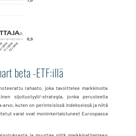
art beta -ETF:illä
noteerattu rahasto, joka tavoittelee markkinoita
en sijoitustyyli/-strategia, jonka perusteella
-arvo, kuten on perinteisissä indekseissä ja niitä
joitetut varat ovat moninkertaistuneet Euroopassa
ainotuksesta ja muuttaa niitä markkinatilanteen