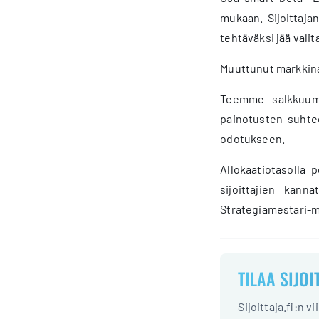
mukaan. Sijoittajan
tehtäväksi jää valita
Muuttunut markkina
Teemme salkkuumm
painotusten suhtee
odotukseen.
Allokaatiotasolla 
sijoittajien kan
Strategiamestari-m
TILAA SIJOI
Sijoittaja.fi:n v