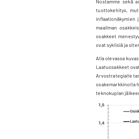
Nostamme sekä arv
tuottokehitys, mu
inflaationäkymien 
maailman osakkeis
osakkeet menestyvät
ovat syklisiä ja si
Alla olevassa kuvas
Laatuosakkeet ovat
Arvostrategialle ta
osakemarkkinoita h
teknokuplan jälkeen