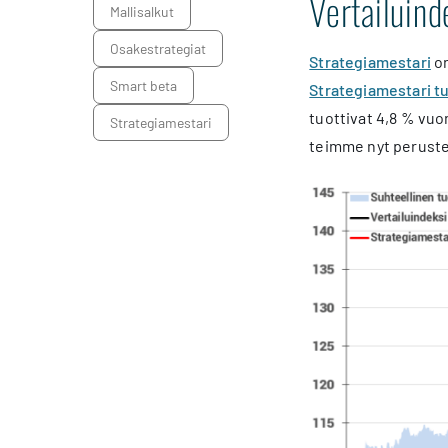
Vertailuind
mallisalkut
osakestrategiat
Strategiamestari
on
smart beta
Strategiamestari tu
tuottivat 4,8 % vu
Strategiamestari
teimme nyt perustee