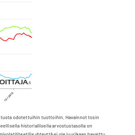
utusta odotettuihin tuottoihin. Havainnot tosin
eellisella historiallisella arvostustasolla on
volatiliteetilla yhteyttä ei ole juurikaan havaittu.