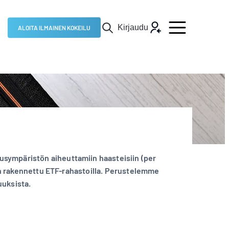
Kirjaudu
ALOITA ILMAINEN KOKEILU
usympäristön aiheuttamiin haasteisiin (per
 on rakennettu ETF-rahastoilla. Perustelemme
uuksista.