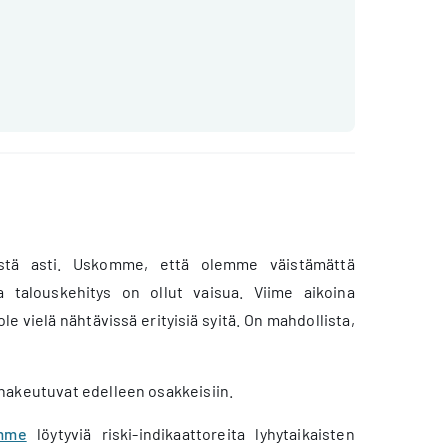
stä asti. Uskomme, että olemme väistämättä
a talouskehitys on ollut vaisua. Viime aikoina
 vielä nähtävissä erityisiä syitä. On mahdollista,
hakeutuvat edelleen osakkeisiin.
amme
löytyviä riski-indikaattoreita lyhytaikaisten