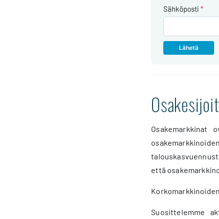
Sähköposti
*
Osakesijoi
Osakemarkkinat o
osakemarkkinoiden
talouskasvuennustee
että osakemarkkino
Korkomarkkinoiden 
Suosittelemme akti