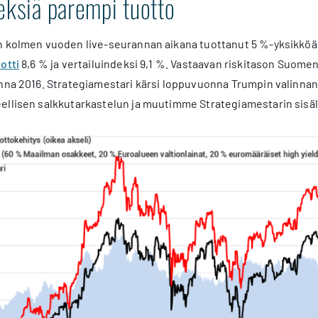
eksiä parempi tuotto
 kolmen vuoden live-seurannan aikana tuottanut 5 %-yksikköä
otti
8,6 % ja vertailuindeksi 9,1 %. Vastaavan riskitason Suom
onna 2016. Strategiamestari kärsi loppuvuonna Trumpin valinna
llisen salkkutarkastelun ja muutimme Strategiamestarin sisält