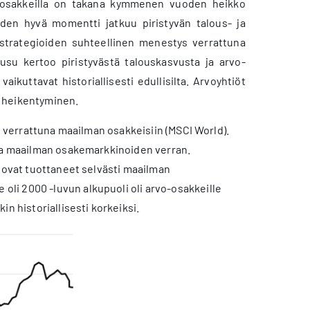
-osakkeilla on takana kymmenen vuoden heikko
den hyvä momentti jatkuu piristyvän talous- ja
vostrategioiden suhteellinen menestys verrattuna
su kertoo piristyvästä talouskasvusta ja arvo-
kuttavat historiallisesti edullisilta. Arvoyhtiöt
en heikentyminen.
ys verrattuna maailman osakkeisiin (MSCI World).
taa maailman osakemarkkinoiden verran.
e ovat tuottaneet selvästi maailman
li 2000 -luvun alkupuoli oli arvo-osakkeille
n historiallisesti korkeiksi.