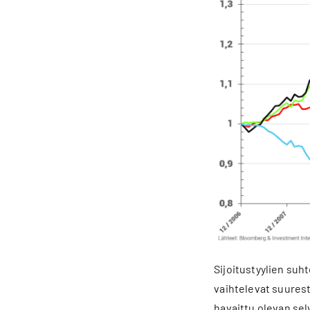
Sijoitustyylien suh
vaihtelevat suuresti
havaittu olevan selv