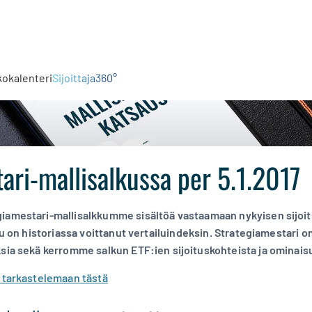
kokalenteri
Sijoittaja360°
ari-mallisalkussa per 5.1.2017
iamestari-mallisalkkumme sisältöä vastaamaan nykyisen sijoit
kku on historiassa voittanut vertailuindeksin. Strategiamestari
sia sekä kerromme salkun ETF:ien sijoituskohteista ja ominais
t tarkastelemaan tästä