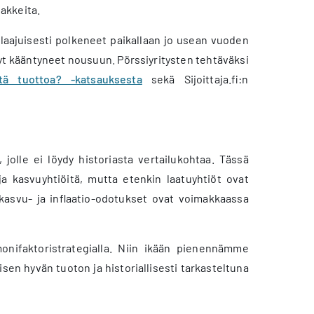
sakkeita.
nlaajuisesti polkeneet paikallaan jo usean vuoden
yt kääntyneet nousuun. Pörssiyritysten tehtäväksi
tä tuottoa? -katsauksesta
sekä Sijoittaja.fi:n
jolle ei löydy historiasta vertailukohtaa. Tässä
 ja kasvuyhtiöitä, mutta etenkin laatuyhtiöt ovat
skasvu- ja inflaatio-odotukset ovat voimakkaassa
onifaktoristrategialla. Niin ikään pienennämme
isen hyvän tuoton ja historiallisesti tarkasteltuna