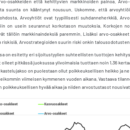
o-osakkeiden että kehittyvien markkinoiden painoa. Arvo
tta suunta on kääntynyt nousuun. Uskomme, että arvoyhtiöi
johdosta. Arvoyhtiöt ovat tyypillisesti suhdanneherkkiä. Ar
iin on usein seurannut korkotason muutoksia. Korkojen nou
 tällöin markkinaindeksiä paremmin. Lisäksi arvo-osakkeet vai
ten riskisiä. Arvostrategioiden suurin riski onkin talousodotust
sa on esitetty eri sijoitustyylien suhteellisten tuottojen kehit
 olleet pitkässä juoksussa ylivoimaisia tuottaen noin 1,36 ker
rkastelujakso on puolestaan ollut poikkeuksellisen heikko ja n
eikommin viimeisen kymmenen vuoden aikana. Vastaava tilanne o
 poikkeuksellisen hyvää aikaa ja niiden arvostustasot nousivatki