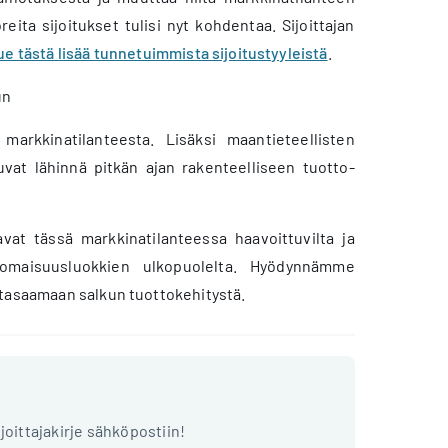
reita sijoitukset tulisi nyt kohdentaa. Sijoittajan
ue tästä lisää tunnetuimmista sijoitustyyleistä
.
un
kkinatilanteesta. Lisäksi maantieteellisten
vat lähinnä pitkän ajan rakenteelliseen tuotto-
tavat tässä markkinatilanteessa haavoittuvilta ja
n omaisuusluokkien ulkopuolelta. Hyödynnämme
 tasaamaan salkun tuottokehitystä.
ijoittajakirje sähköpostiin!