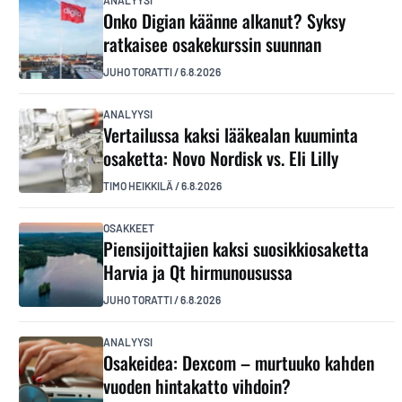
Onko Digian käänne alkanut? Syksy
ratkaisee osakekurssin suunnan
JUHO TORATTI
/
6.8.2026
ANALYYSI
Vertailussa kaksi lääkealan kuuminta
osaketta: Novo Nordisk vs. Eli Lilly
TIMO HEIKKILÄ
/
6.8.2026
OSAKKEET
Piensijoittajien kaksi suosikkiosaketta
Harvia ja Qt hirmunousussa
JUHO TORATTI
/
6.8.2026
ANALYYSI
Osakeidea: Dexcom – murtuuko kahden
vuoden hintakatto vihdoin?