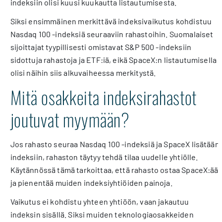
indeksiin olisi kuusi kuukautta listautumisesta.
Siksi ensimmäinen merkittävä indeksivaikutus kohdistuu
Nasdaq 100 -indeksiä seuraaviin rahastoihin. Suomalaiset
sijoittajat tyypillisesti omistavat S&P 500 -indeksiin
sidottuja rahastoja ja ETF:iä, eikä SpaceX:n listautumisella
olisi näihin siis alkuvaiheessa merkitystä.
Mitä osakkeita indeksirahastot
joutuvat myymään?
Jos rahasto seuraa Nasdaq 100 -indeksiä ja SpaceX lisätään
indeksiin, rahaston täytyy tehdä tilaa uudelle yhtiölle.
Käytännössä tämä tarkoittaa, että rahasto ostaa SpaceX:ää
ja pienentää muiden indeksiyhtiöiden painoja.
Vaikutus ei kohdistu yhteen yhtiöön, vaan jakautuu
indeksin sisällä. Siksi muiden teknologiaosakkeiden