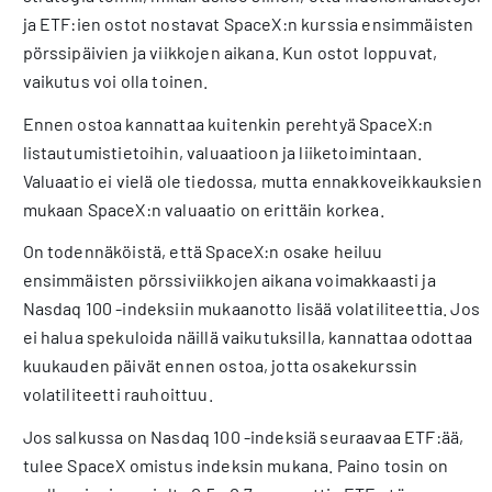
ja ETF:ien ostot nostavat SpaceX:n kurssia ensimmäisten
pörssipäivien ja viikkojen aikana. Kun ostot loppuvat,
vaikutus voi olla toinen.
Ennen ostoa kannattaa kuitenkin perehtyä SpaceX:n
listautumistietoihin, valuaatioon ja liiketoimintaan.
Valuaatio ei vielä ole tiedossa, mutta ennakkoveikkauksien
mukaan SpaceX:n valuaatio on erittäin korkea.
On todennäköistä, että SpaceX:n osake heiluu
ensimmäisten pörssiviikkojen aikana voimakkaasti ja
Nasdaq 100 -indeksiin mukaanotto lisää volatiliteettia. Jos
ei halua spekuloida näillä vaikutuksilla, kannattaa odottaa
kuukauden päivät ennen ostoa, jotta osakekurssin
volatiliteetti rauhoittuu.
Jos salkussa on Nasdaq 100 -indeksiä seuraavaa ETF:ää,
tulee SpaceX omistus indeksin mukana. Paino tosin on