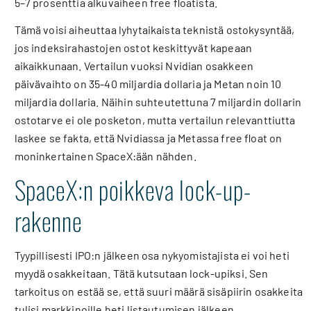
5–7 prosenttia alkuvaiheen free floatista.
Tämä voisi aiheuttaa lyhytaikaista teknistä ostokysyntää,
jos indeksirahastojen ostot keskittyvät kapeaan
aikaikkunaan. Vertailun vuoksi Nvidian osakkeen
päivävaihto on 35-40 miljardia dollaria ja Metan noin 10
miljardia dollaria. Näihin suhteutettuna 7 miljardin dollarin
ostotarve ei ole posketon, mutta vertailun relevanttiutta
laskee se fakta, että Nvidiassa ja Metassa free float on
moninkertainen SpaceX:ään nähden.
SpaceX:n poikkeva lock-up-
rakenne
Tyypillisesti IPO:n jälkeen osa nykyomistajista ei voi heti
myydä osakkeitaan. Tätä kutsutaan lock-upiksi. Sen
tarkoitus on estää se, että suuri määrä sisäpiirin osakkeita
tulisi markkinoille heti listautumisen jälkeen.