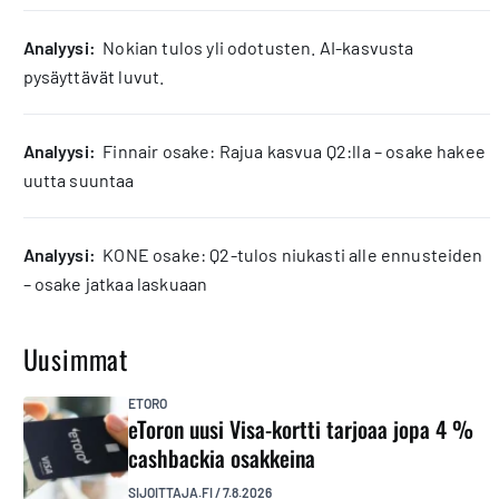
analyysi:
Nokian tulos yli odotusten. AI-kasvusta
pysäyttävät luvut.
analyysi:
Finnair osake: Rajua kasvua Q2:lla – osake hakee
uutta suuntaa
analyysi:
KONE osake: Q2-tulos niukasti alle ennusteiden
– osake jatkaa laskuaan
Uusimmat
ETORO
eToron uusi Visa-kortti tarjoaa jopa 4 %
cashbackia osakkeina
SIJOITTAJA.FI
/
7.8.2026