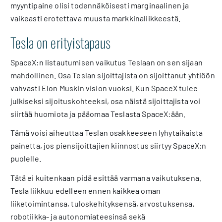
myyntipaine olisi todennäköisesti marginaalinen ja
vaikeasti erotettava muusta markkinaliikkeestä.
Tesla on erityistapaus
SpaceX:n listautumisen vaikutus Teslaan on sen sijaan
mahdollinen. Osa Teslan sijoittajista on sijoittanut yhtiöön
vahvasti Elon Muskin vision vuoksi. Kun SpaceX tulee
julkiseksi sijoituskohteeksi, osa näistä sijoittajista voi
siirtää huomiota ja pääomaa Teslasta SpaceX:ään.
Tämä voisi aiheuttaa Teslan osakkeeseen lyhytaikaista
painetta, jos piensijoittajien kiinnostus siirtyy SpaceX:n
puolelle.
Tätä ei kuitenkaan pidä esittää varmana vaikutuksena.
Tesla liikkuu edelleen ennen kaikkea oman
liiketoimintansa, tuloskehityksensä, arvostuksensa,
robotiikka- ja autonomiateesinsä sekä