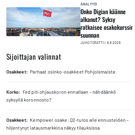
ANALYYSI
Onko Digian käänne
alkanut? Syksy
ratkaisee osakekurssin
suunnan
JUHO TORATTI /
6.8.2026
Sijoittajan valinnat
osakkeet:
Parhaat osinko-osakkeet Pohjoismaista
korko:
Fed piti ohjauskoron ennallaan – nähdäänkö
syksyllä koronnosto?
osakkeet:
Kempower osake: Q2-tulos alle ennusteiden –
hiljentynyt latausmarkkina näkyy tilauksissa