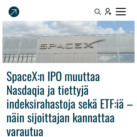
Sijoittaja.fi
Tee
parempia
sijoituspäätöksiä
SpaceX:n IPO muuttaa
Nasdaqia ja tiettyjä
indeksirahastoja sekä ETF:iä –
näin sijoittajan kannattaa
varautua