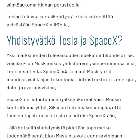
sähköautomarkkinan perusteella.
Teslan tulevaa kurssikehitystä ei siis voi selittää
pelkästään SpaceX:n IPO:lla.
Yhdistyvätkö Tesla ja SpaceX?
Yksi markkinoiden tulevaisuuden spekulointikohde on se,
voisiko Elon Musk joskus yhdistää yritysimperiuminsa osia.
Teoriassa Tesla, SpaceX, xAI ja muut Musk-yhtiöt
muodostavat laajan teknologia-, infrastruktuuri-, energia-,
data- ja avaruusvision.
SpaceX on listautumisen jälkeenkin vahvasti Muskin
kontrolloima yhtiö. Siksi on todennäköisempää, että
fuusion tapahtuessa Tesla sulautuisi SpaceX:ään.
Tällä hetkellä yhdistymistä pidetään jopa melko
todennäköisenä. Elon Muskin tavoitteena arvioidaan