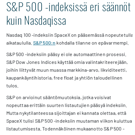
S&P 500 -indeksissä eri säännöt
kuin Nasdaqissa
Nasdaq 100 -indeksiin SpaceX on pääsemässä nopeutetulla
aikataululla.
S&P 500:n
kohdalla tilanne on epävarmempi.
S&P 500 -indeksiin pääsy ei ole automaattinen prosessi.
S&P Dow Jones Indices käyttää omia valintakriteerejään,
joihin liittyvät muun muassa markkina-arvo, likviditeetti,
kaupankäyntihistoria, free float ja yhtiön taloudellinen
tulos.
S&P on arvioinut sääntömuutoksia, jotka voisivat
nopeuttaa erittäin suurten listautujien pääsyä indeksiin.
Mutta nykytilanteessa sijoittajan ei kannata olettaa, että
SpaceX tulisi S&P 500 -indeksiin muutaman viikon kuluttua
listautumisesta. Todennäköinen mukaanotto S&P 500 -