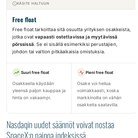
KÄSITE HALTUUN
Free float
Free float tarkoittaa sitä osuutta yrityksen osakkeista,
jotka ovat
vapaasti ostettavissa ja myytävissä
pörssissä
. Se ei sisällä esimerkiksi perustajien,
johdon tai valtion pitkäaikaisia omistuksia.
Suuri free float
Pieni free float
Osakkeella käydään
Osake voi heilua
yleensä paljon kauppaa ja
voimakkaasti, koska
hinta on vakaampi.
markkinoilla on vähän
osakkeita saatavilla.
Nasdaqin uudet säännöt voivat nostaa
SpaceX:n painoa indeksissä