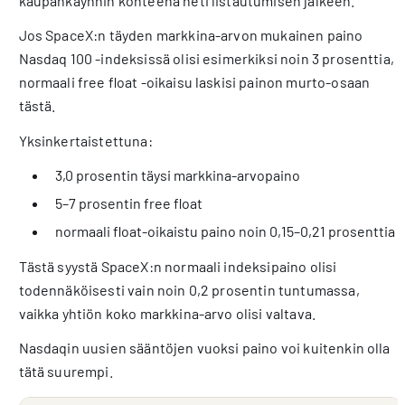
kaupankäynnin kohteena heti listautumisen jälkeen.
Jos SpaceX:n täyden markkina-arvon mukainen paino
Nasdaq 100 -indeksissä olisi esimerkiksi noin 3 prosenttia,
normaali free float -oikaisu laskisi painon murto-osaan
tästä.
Yksinkertaistettuna:
3,0 prosentin täysi markkina-arvopaino
5–7 prosentin free float
normaali float-oikaistu paino noin 0,15–0,21 prosenttia
Tästä syystä SpaceX:n normaali indeksipaino olisi
todennäköisesti vain noin 0,2 prosentin tuntumassa,
vaikka yhtiön koko markkina-arvo olisi valtava.
Nasdaqin uusien sääntöjen vuoksi paino voi kuitenkin olla
tätä suurempi.