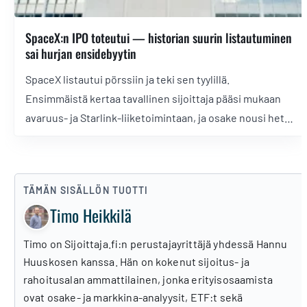
SpaceX:n IPO toteutui — historian suurin listautuminen
sai hurjan ensidebyytin
SpaceX listautui pörssiin ja teki sen tyylillä.
Ensimmäistä kertaa tavallinen sijoittaja pääsi mukaan
avaruus- ja Starlink-liiketoimintaan, ja osake nousi heti
ensimmäisenä päivänä 19 prosenttia yli antihinnan.
Innostuksen alla piilevät kuitenkin myös miljarditappiot
ja äänivaltarakenne, joka pitää Elon Muskin tiukasti
TÄMÄN SISÄLLÖN TUOTTI
ohjaksissa. Kävimme läpi, miten ensimmäinen
Timo Heikkilä
pörssipäivä meni ja mitä SPCX-osakkeesta kannattaa
tietää.
Timo on Sijoittaja.fi:n perustajayrittäjä yhdessä Hannu
Huuskosen kanssa. Hän on kokenut sijoitus- ja
rahoitusalan ammattilainen, jonka erityisosaamista
ovat osake- ja markkina-analyysit, ETF:t sekä