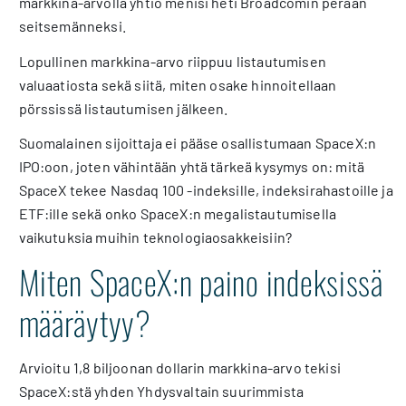
markkina-arvolla yhtiö menisi heti Broadcomin perään
seitsemänneksi.
Lopullinen markkina-arvo riippuu listautumisen
valuaatiosta sekä siitä, miten osake hinnoitellaan
pörssissä listautumisen jälkeen.
Suomalainen sijoittaja ei pääse osallistumaan SpaceX:n
IPO:oon, joten vähintään yhtä tärkeä kysymys on: mitä
SpaceX tekee Nasdaq 100 -indeksille, indeksirahastoille ja
ETF:ille sekä onko SpaceX:n megalistautumisella
vaikutuksia muihin teknologiaosakkeisiin?
Miten SpaceX:n paino indeksissä
määräytyy?
Arvioitu 1,8 biljoonan dollarin markkina-arvo tekisi
SpaceX:stä yhden Yhdysvaltain suurimmista