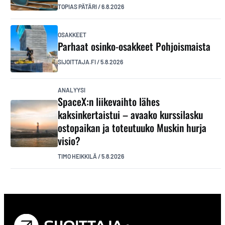
TOPIAS PÄTÄRI
/
6.8.2026
OSAKKEET
Parhaat osinko-osakkeet Pohjoismaista
SIJOITTAJA.FI
/
5.8.2026
ANALYYSI
SpaceX:n liikevaihto lähes
kaksinkertaistui – avaako kurssilasku
ostopaikan ja toteutuuko Muskin hurja
visio?
TIMO HEIKKILÄ
/
5.8.2026