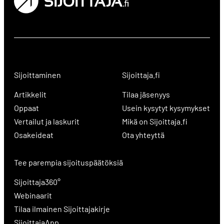
Sijoittaminen
Sijoittaja.fi
Artikkelit
Tilaa jäsenyys
Oppaat
Usein kysytyt kysymykset
Vertailut ja laskurit
Mikä on Sijoittaja.fi
Osakeideat
Ota yhteyttä
Tee parempia sijoituspäätöksiä
Sijoittaja360°
Webinaarit
Tilaa ilmainen Sijoittajakirje
SijoittajaApp