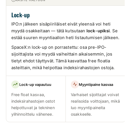
Lock-up
IPO:n jälkeen sisäpiiriläiset eivät yleensä voi heti
myydä osakkeitaan — tätä kutsutaan
lock-upiksi
. Se
estää suuren myyntiaallon heti listautumisen jälkeen.
SpaceX:n lock-up on porrastettu: osa pre-IPO-
sijoittajista voi myydä vaiheittain aikaisemmin, jos
tietyt ehdot täyttyvät. Tämä kasvattaa free floatia
asteittain, mikä helpottaa indeksirahastojen ostoja.
Lock-up vapautuu
Myyntipaine kasvaa
Free float kasvaa,
Varhaiset sijoittajat voivat
indeksirahastojen ostot
realisoida voittojaan, mikä
helpottuvat ja tekninen
luo myyntipaineita
ylihinnoittelu vähenee.
osakkeelle.