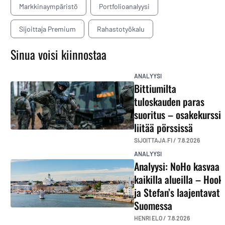
Markkinaympäristö
Portfolioanalyysi
Sijoittaja Premium
Rahastotyökalu
Sinua voisi kiinnostaa
ANALYYSI
Bittiumilta
tuloskauden paras
suoritus – osakekurssi
liitää pörssissä
SIJOITTAJA.FI /
7.8.2026
ANALYYSI
Analyysi: NoHo kasvaa
kaikilla alueilla – Hook
ja Stefan’s laajentavat
Suomessa
HENRI ELO /
7.8.2026