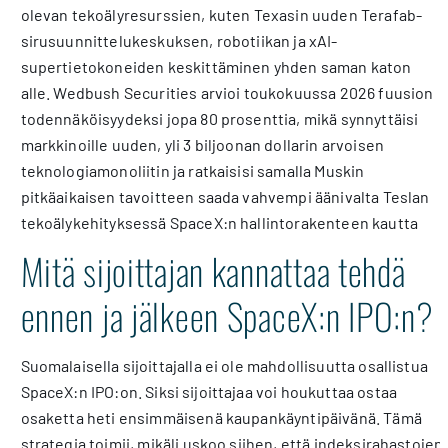
olevan tekoälyresurssien, kuten Texasin uuden Terafab-
sirusuunnittelukeskuksen, robotiikan ja xAI-
supertietokoneiden keskittäminen yhden saman katon
alle. Wedbush Securities arvioi toukokuussa 2026 fuusion
todennäköisyydeksi jopa 80 prosenttia, mikä synnyttäisi
markkinoille uuden, yli 3 biljoonan dollarin arvoisen
teknologiamonoliitin ja ratkaisisi samalla Muskin
pitkäaikaisen tavoitteen saada vahvempi äänivalta Teslan
tekoälykehityksessä SpaceX:n hallintorakenteen kautta
Mitä sijoittajan kannattaa tehdä
ennen ja jälkeen SpaceX:n IPO:n?
Suomalaisella sijoittajalla ei ole mahdollisuutta osallistua
SpaceX:n IPO:on. Siksi sijoittajaa voi houkuttaa ostaa
osaketta heti ensimmäisenä kaupankäyntipäivänä. Tämä
strategia toimii, mikäli uskoo siihen, että indeksirahastojen