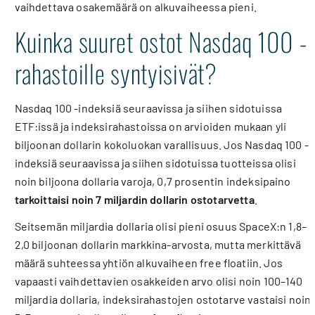
vaihdettava osakemäärä on alkuvaiheessa pieni.
Kuinka suuret ostot Nasdaq 100 -
rahastoille syntyisivät?
Nasdaq 100 -indeksiä seuraavissa ja siihen sidotuissa
ETF:issä ja indeksirahastoissa on arvioiden mukaan yli
biljoonan dollarin kokoluokan varallisuus. Jos Nasdaq 100 -
indeksiä seuraavissa ja siihen sidotuissa tuotteissa olisi
noin biljoona dollaria varoja, 0,7 prosentin indeksipaino
tarkoittaisi noin 7 miljardin dollarin ostotarvetta
.
Seitsemän miljardia dollaria olisi pieni osuus SpaceX:n 1,8–
2,0 biljoonan dollarin markkina-arvosta, mutta merkittävä
määrä suhteessa yhtiön alkuvaiheen free floatiin. Jos
vapaasti vaihdettavien osakkeiden arvo olisi noin 100–140
miljardia dollaria, indeksirahastojen ostotarve vastaisi noin