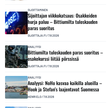
SIJOITTAMINEN
Sijoittajan viikkokatsaus: Osakkeiden
hurja paluu – Bittiumilta tuloskauden
paras suoritus
SIJOITTAJA.FI
/
7.8.2026
ANALYYSI
Bittiumilta tuloskauden paras suoritus –
osakekurssi liitää pörssissä
SIJOITTAJA.FI
/
7.8.2026
ANALYYSI
Analyysi: NoHo kasvaa kaikilla alueilla –
Hook ja Stefan’s laajentavat Suomessa
HENRI ELO
/
7.8.2026
ANALYYSI