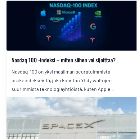
Nasdaq 100 -indeksi – miten siihen voi sijoittaa?
Nasdaq-100 on yksi maailman seuratuimmista
osakeindekseistä, joka koostuu Yhdysvaltojen
suurimmista teknologiayhtiöistä, kuten Apple,
Microsoft ja Nvidia. Sijoittajat voivat hyödyntää sen
kasvupotentiaalia helposti ETF-rahastojen kautta.
Tässä artikkelissa käymme läpi Nasdaq 100 -indeksin
erityispiirteet sekä parhaat tavat sijoittaa siihen
ETF:ien avulla.