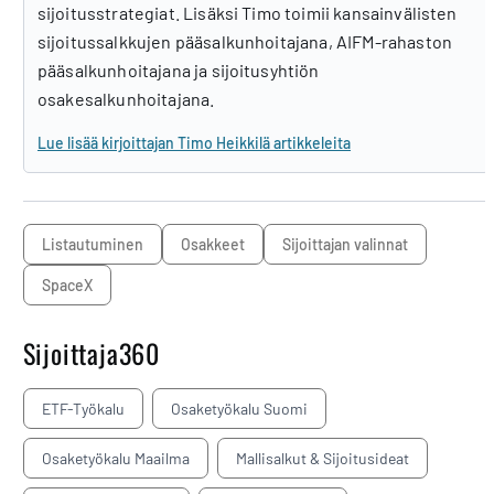
sijoitusstrategiat. Lisäksi Timo toimii kansainvälisten
sijoitussalkkujen pääsalkunhoitajana, AIFM-rahaston
pääsalkunhoitajana ja sijoitusyhtiön
osakesalkunhoitajana.
Lue lisää kirjoittajan Timo Heikkilä artikkeleita
listautuminen
osakkeet
sijoittajan valinnat
SpaceX
Sijoittaja360
ETF-Työkalu
Osaketyökalu Suomi
Osaketyökalu Maailma
Mallisalkut & Sijoitusideat