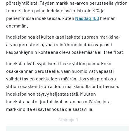
pörssiyhtiöistä. Täyden markkina-arvon perusteella yhtiön
teoreettinen paino indekseissä olisi noin 3 % ja
pienemmissä indekseissä, kuten
Nasdaq 100
hieman
enemmän.
Indeksipainoa ei kuitenkaan lasketa suoraan markkina-
arvon perusteella, vaan siinä huomioidaan vapaasti
kaupankäynnin kohteena oleva osakemäärä eli free float.
Indeksit eivät tyypillisesti laske yhtiön painoa koko
osakekannan perusteella, vaan huomioivat vapaasti
vaihdettavien osakkeiden määrän. Jos vain pieni osa
yhtiön osakkeista on aidosti markkinoilla ostettavissa,
indeksipainon täytyy heijastaa tätä. Muuten
indeksirahastot joutuisivat ostamaan määrän, jota
markkinoilta ei käytännössä ole saatavilla.
Sijoittaja.fi