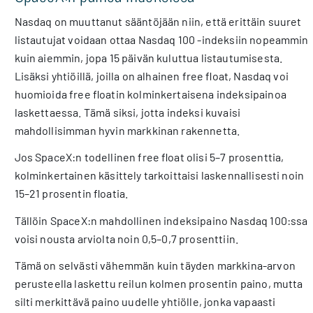
Nasdaq on muuttanut sääntöjään niin, että erittäin suuret
listautujat voidaan ottaa Nasdaq 100 -indeksiin nopeammin
kuin aiemmin, jopa 15 päivän kuluttua listautumisesta.
Lisäksi yhtiöillä, joilla on alhainen free float, Nasdaq voi
huomioida free floatin kolminkertaisena indeksipainoa
laskettaessa. Tämä siksi, jotta indeksi kuvaisi
mahdollisimman hyvin markkinan rakennetta.
Jos SpaceX:n todellinen free float olisi 5–7 prosenttia,
kolminkertainen käsittely tarkoittaisi laskennallisesti noin
15–21 prosentin floatia.
Tällöin SpaceX:n mahdollinen indeksipaino Nasdaq 100:ssa
voisi nousta arviolta noin 0,5–0,7 prosenttiin.
Tämä on selvästi vähemmän kuin täyden markkina-arvon
perusteella laskettu reilun kolmen prosentin paino, mutta
silti merkittävä paino uudelle yhtiölle, jonka vapaasti