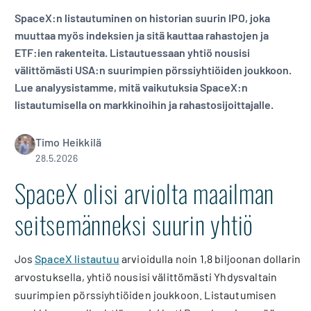
SpaceX:n listautuminen on historian suurin IPO, joka
muuttaa myös indeksien ja sitä kauttaa rahastojen ja
ETF:ien rakenteita. Listautuessaan yhtiö nousisi
välittömästi USA:n suurimpien pörssiyhtiöiden joukkoon.
Lue analyysistamme, mitä vaikutuksia SpaceX:n
listautumisella on markkinoihin ja rahastosijoittajalle.
Timo Heikkilä
28.5.2026
SpaceX olisi arviolta maailman
seitsemänneksi suurin yhtiö
Jos
SpaceX listautuu
arvioidulla noin 1,8 biljoonan dollarin
arvostuksella, yhtiö nousisi välittömästi Yhdysvaltain
suurimpien pörssiyhtiöiden joukkoon. Listautumisen