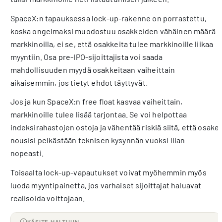
SpaceX:n tapauksessa lock-up-rakenne on porrastettu,
koska ongelmaksi muodostuu osakkeiden vähäinen määrä
markkinoilla, ei se, että osakkeita tulee markkinoille liikaa
myyntiin. Osa pre-IPO-sijoittajista voi saada
mahdollisuuden myydä osakkeitaan vaiheittain
aikaisemmin, jos tietyt ehdot täyttyvät.
Jos ja kun SpaceX:n free float kasvaa vaiheittain,
markkinoille tulee lisää tarjontaa. Se voi helpottaa
indeksirahastojen ostoja ja vähentää riskiä siitä, että osake
nousisi pelkästään teknisen kysynnän vuoksi liian
nopeasti.
Toisaalta lock-up-vapautukset voivat myöhemmin myös
luoda myyntipainetta, jos varhaiset sijoittajat haluavat
realisoida voittojaan.
KÄSITE HALTUUN