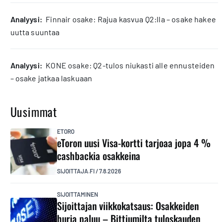
analyysi:
Finnair osake: Rajua kasvua Q2:lla – osake hakee
uutta suuntaa
analyysi:
KONE osake: Q2-tulos niukasti alle ennusteiden
– osake jatkaa laskuaan
Uusimmat
ETORO
eToron uusi Visa-kortti tarjoaa jopa 4 %
cashbackia osakkeina
SIJOITTAJA.FI
/
7.8.2026
SIJOITTAMINEN
Sijoittajan viikkokatsaus: Osakkeiden
hurja paluu – Bittiumilta tuloskauden