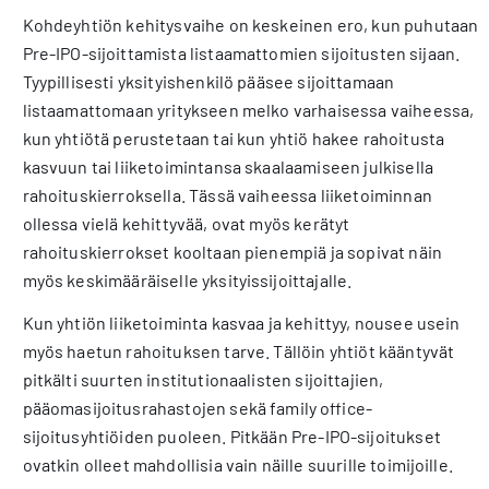
Kohdeyhtiön kehitysvaihe on keskeinen ero, kun puhutaan
Pre-IPO-sijoittamista listaamattomien sijoitusten sijaan.
Tyypillisesti yksityishenkilö pääsee sijoittamaan
listaamattomaan yritykseen melko varhaisessa vaiheessa,
kun yhtiötä perustetaan tai kun yhtiö hakee rahoitusta
kasvuun tai liiketoimintansa skaalaamiseen julkisella
rahoituskierroksella. Tässä vaiheessa liiketoiminnan
ollessa vielä kehittyvää, ovat myös kerätyt
rahoituskierrokset kooltaan pienempiä ja sopivat näin
myös keskimääräiselle yksityissijoittajalle.
Kun yhtiön liiketoiminta kasvaa ja kehittyy, nousee usein
myös haetun rahoituksen tarve. Tällöin yhtiöt kääntyvät
pitkälti suurten institutionaalisten sijoittajien,
pääomasijoitusrahastojen sekä family office-
sijoitusyhtiöiden puoleen. Pitkään Pre-IPO-sijoitukset
ovatkin olleet mahdollisia vain näille suurille toimijoille.