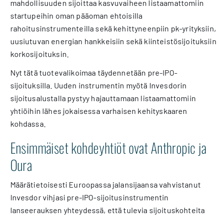
mahdollisuuden sijoittaa kasvuvaiheen listaamattomiin
startupeihin oman pääoman ehtoisilla
rahoitusinstrumenteilla sekä kehittyneenpiin pk-yrityksiin,
uusiutuvan energian hankkeisiin sekä kiinteistösijoituksiin
korkosijoituksin.
Nyt tätä tuotevalikoimaa täydennetään pre-IPO-
sijoituksilla. Uuden instrumentin myötä Invesdorin
sijoitusalustalla pystyy hajauttamaan listaamattomiin
yhtiöihin lähes jokaisessa varhaisen kehityskaaren
kohdassa.
Ensimmäiset kohdeyhtiöt ovat Anthropic ja
Oura
Määrätietoisesti Euroopassa jalansijaansa vahvistanut
Invesdor vihjasi pre-IPO-sijoitusinstrumentin
lanseerauksen yhteydessä, että tulevia sijoituskohteita