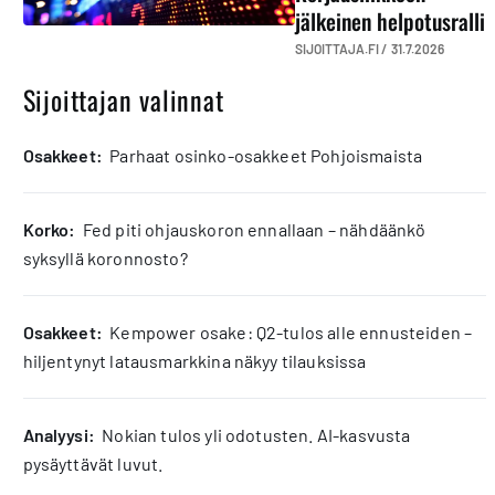
jälkeinen helpotusralli
SIJOITTAJA.FI /
31.7.2026
Sijoittajan valinnat
osakkeet:
Parhaat osinko-osakkeet Pohjoismaista
korko:
Fed piti ohjauskoron ennallaan – nähdäänkö
syksyllä koronnosto?
osakkeet:
Kempower osake: Q2-tulos alle ennusteiden –
hiljentynyt latausmarkkina näkyy tilauksissa
analyysi:
Nokian tulos yli odotusten. AI-kasvusta
pysäyttävät luvut.