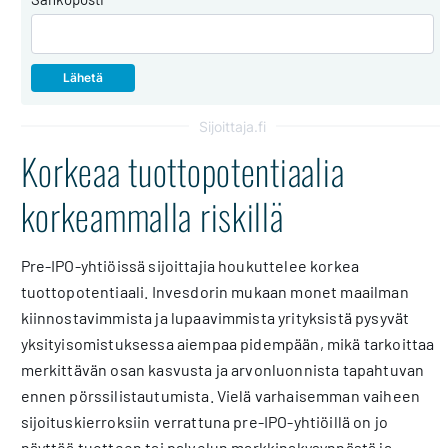
Sijoittaja.fi
Korkeaa tuottopotentiaalia
korkeammalla riskillä
Pre-IPO-yhtiöissä sijoittajia houkuttelee korkea
tuottopotentiaali. Invesdorin mukaan monet maailman
kiinnostavimmista ja lupaavimmista yrityksistä pysyvät
yksityisomistuksessa aiempaa pidempään, mikä tarkoittaa
merkittävän osan kasvusta ja arvonluonnista tapahtuvan
ennen pörssilistautumista. Vielä varhaisemman vaiheen
sijoituskierroksiin verrattuna pre-IPO-yhtiöillä on jo
näyttöä tuotteen tai palvelun markkinakysynnästä ja