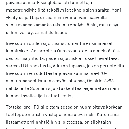
päivänä esimerkiksi globaalisti tunnettuja
megatrendiyhtiöitä tekoälyn ja teknologian saralta. Moni
yksityissijoittaja on aiemmin voinut vain haaveilla
sijoittavansa samankaltaisiin trendiyhtiöihin, mutta nyt
siihen voi löytyä mahdollisuus.
Invesdorin uuden sijoitusinstrumentin ensimmäiset
kiinnitykset Anthropic ja Oura ovat todella nimekkäitä ja
seurattuja yhtiöitä, joiden sijoituskierrokset herättävät
varmasti kiinnostusta. Alku on lupaava, ja sen perusteella
Invesdorin voi odottaa tarjoavan kuumia pre-IPO-
sijoitusmahdollisuuksia myös jatkossa. On piristävää
nähdä, että Suomen sijoistuskenttää laajennetaan näin
kiinnostavalla sijoitustuotteella.
Tottakai pre-IPO-sijoittamisessa on huomioitava korkean
tuottopotentiaalin vastapainona oleva riski. Kuten aina
listaamattomiin yhtiöihin sijoittaessa, on sijoittajan