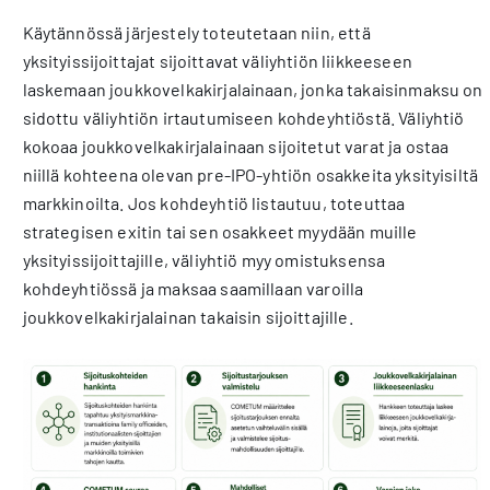
Käytännössä järjestely toteutetaan niin, että
yksityissijoittajat sijoittavat väliyhtiön liikkeeseen
laskemaan joukkovelkakirjalainaan, jonka takaisinmaksu on
sidottu väliyhtiön irtautumiseen kohdeyhtiöstä. Väliyhtiö
kokoaa joukkovelkakirjalainaan sijoitetut varat ja ostaa
niillä kohteena olevan pre-IPO-yhtiön osakkeita yksityisiltä
markkinoilta. Jos kohdeyhtiö listautuu, toteuttaa
strategisen exitin tai sen osakkeet myydään muille
yksityissijoittajille, väliyhtiö myy omistuksensa
kohdeyhtiössä ja maksaa saamillaan varoilla
joukkovelkakirjalainan takaisin sijoittajille.