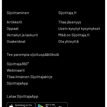
Sijoittaminen
Sijoittaja.fi
Artikkelit
Tilaa jäsenyys
Oppaat
Usein kysytyt kysymykset
Vertailut ja laskurit
Mikä on Sijoittaja.fi
Osakeideat
Ota yhteyttä
Tee parempia sijoituspäätöksiä
Sijoittaja360°
Webinaarit
Tilaa ilmainen Sijoittajakirje
SijoittajaApp
Lataa SijoittajaApp