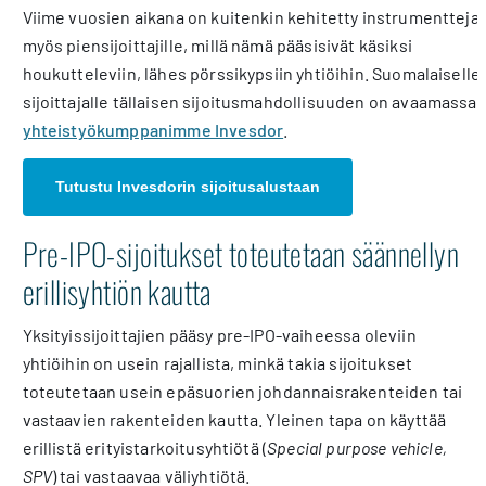
Viime vuosien aikana on kuitenkin kehitetty instrumentteja
myös piensijoittajille, millä nämä pääsisivät käsiksi
houkutteleviin, lähes pörssikypsiin yhtiöihin. Suomalaiselle
sijoittajalle tällaisen sijoitusmahdollisuuden on avaamassa
yhteistyökumppanimme Invesdor
.
Tutustu Invesdorin sijoitusalustaan
Pre-IPO-sijoitukset toteutetaan säännellyn
erillisyhtiön kautta
Yksityissijoittajien pääsy pre-IPO-vaiheessa oleviin
yhtiöihin on usein rajallista, minkä takia sijoitukset
toteutetaan usein epäsuorien johdannaisrakenteiden tai
vastaavien rakenteiden kautta. Yleinen tapa on käyttää
erillistä erityistarkoitusyhtiötä (
Special purpose vehicle,
SPV
) tai vastaavaa väliyhtiötä.