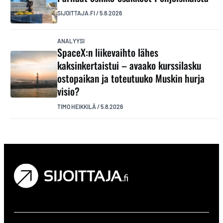
SIJOITTAJA.FI
/
5.8.2026
ANALYYSI
SpaceX:n liikevaihto lähes
kaksinkertaistui – avaako kurssilasku
ostopaikan ja toteutuuko Muskin hurja
visio?
TIMO HEIKKILÄ
/
5.8.2026