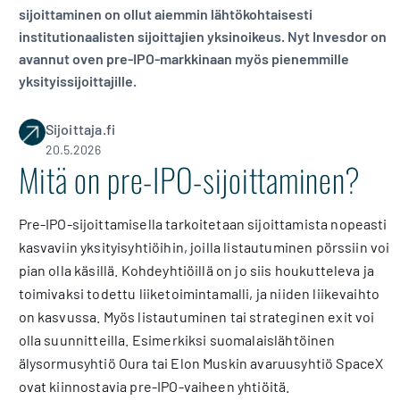
sijoittaminen on ollut aiemmin lähtökohtaisesti
institutionaalisten sijoittajien yksinoikeus. Nyt Invesdor on
avannut oven pre-IPO-markkinaan myös pienemmille
yksityissijoittajille.
Sijoittaja.fi
20.5.2026
Mitä on pre-IPO-sijoittaminen?
Pre-IPO-sijoittamisella tarkoitetaan sijoittamista nopeasti
kasvaviin yksityisyhtiöihin, joilla listautuminen pörssiin voi
pian olla käsillä. Kohdeyhtiöillä on jo siis houkutteleva ja
toimivaksi todettu liiketoimintamalli, ja niiden liikevaihto
on kasvussa. Myös listautuminen tai strateginen exit voi
olla suunnitteilla. Esimerkiksi suomalaislähtöinen
älysormusyhtiö Oura tai Elon Muskin avaruusyhtiö SpaceX
ovat kiinnostavia pre-IPO-vaiheen yhtiöitä.