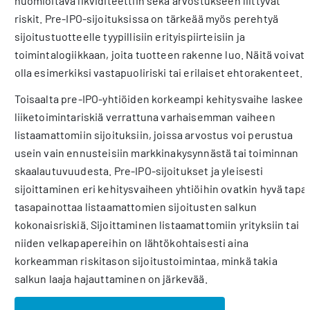
huomioitava likviditeettiin sekä arvostukseen liittyvät
riskit. Pre-IPO-sijoituksissa on tärkeää myös perehtyä
sijoitustuotteelle tyypillisiin erityispiirteisiin ja
toimintalogiikkaan, joita tuotteen rakenne luo. Näitä voivat
olla esimerkiksi vastapuoliriski tai erilaiset ehtorakenteet.
Toisaalta pre-IPO-yhtiöiden korkeampi kehitysvaihe laskee
liiketoimintariskiä verrattuna varhaisemman vaiheen
listaamattomiin sijoituksiin, joissa arvostus voi perustua
usein vain ennusteisiin markkinakysynnästä tai toiminnan
skaalautuvuudesta. Pre-IPO-sijoitukset ja yleisesti
sijoittaminen eri kehitysvaiheen yhtiöihin ovatkin hyvä tapa
tasapainottaa listaamattomien sijoitusten salkun
kokonaisriskiä. Sijoittaminen listaamattomiin yrityksiin tai
niiden velkapapereihin on lähtökohtaisesti aina
korkeamman riskitason sijoitustoimintaa, minkä takia
salkun laaja hajauttaminen on järkevää.