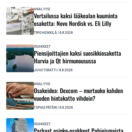
ANALYYSI
Vertailussa kaksi lääkealan kuuminta
osaketta: Novo Nordisk vs. Eli Lilly
TIMO HEIKKILÄ
/
6.8.2026
OSAKKEET
Piensijoittajien kaksi suosikkiosaketta
Harvia ja Qt hirmunousussa
JUHO TORATTI
/
6.8.2026
ANALYYSI
Osakeidea: Dexcom – murtuuko kahden
vuoden hintakatto vihdoin?
TOPIAS PÄTÄRI
/
6.8.2026
OSAKKEET
Parhaat osinko-osakkeet Pohjoismaista