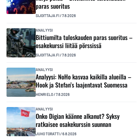
paras suoritus
SIJOITTAJA.FI
/
7.8.2026
ANALYYSI
Bittiumilta tuloskauden paras suoritus –
osakekurssi liitää pörssissä
SIJOITTAJA.FI
/
7.8.2026
ANALYYSI
Analyysi: NoHo kasvaa kaikilla alueilla –
Hook ja Stefan’s laajentavat Suomessa
HENRI ELO
/
7.8.2026
ANALYYSI
Onko Digian käänne alkanut? Syksy
ratkaisee osakekurssin suunnan
JUHO TORATTI
/
6.8.2026