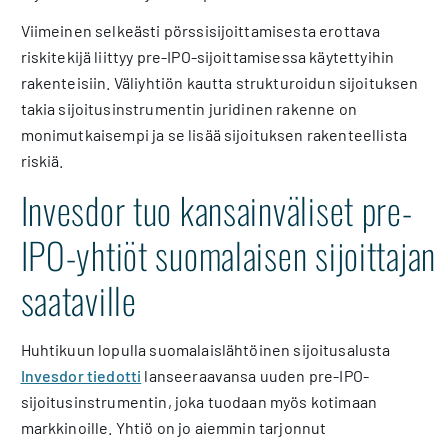
Viimeinen selkeästi pörssisijoittamisesta erottava
riskitekijä liittyy pre-IPO-sijoittamisessa käytettyihin
rakenteisiin. Väliyhtiön kautta strukturoidun sijoituksen
takia sijoitusinstrumentin juridinen rakenne on
monimutkaisempi ja se lisää sijoituksen rakenteellista
riskiä.
Invesdor tuo kansainväliset pre-
IPO-yhtiöt suomalaisen sijoittajan
saataville
Huhtikuun lopulla suomalaislähtöinen sijoitusalusta
Invesdor tiedotti
lanseeraavansa uuden pre-IPO-
sijoitusinstrumentin, joka tuodaan myös kotimaan
markkinoille. Yhtiö on jo aiemmin tarjonnut