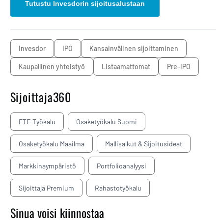
Tutustu Invesdorin sijoitusalustaan
Invesdor
IPO
kansainvälinen sijoittaminen
Kaupallinen yhteistyö
listaamattomat
Pre-IPO
Sijoittaja360
ETF-Työkalu
Osaketyökalu Suomi
Osaketyökalu Maailma
Mallisalkut & Sijoitusideat
Markkinaympäristö
Portfolioanalyysi
Sijoittaja Premium
Rahastotyökalu
Sinua voisi kiinnostaa