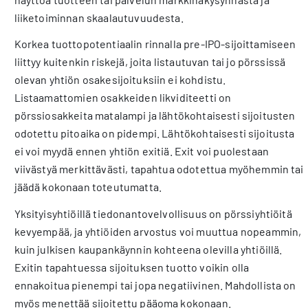
liiketoiminnan skaalautuvuudesta.
Korkea tuottopotentiaalin rinnalla pre-IPO-sijoittamiseen
liittyy kuitenkin riskejä, joita listautuvan tai jo pörssissä
olevan yhtiön osakesijoituksiin ei kohdistu.
Listaamattomien osakkeiden likviditeetti on
pörssiosakkeita matalampi ja lähtökohtaisesti sijoitusten
odotettu pitoaika on pidempi. Lähtökohtaisesti sijoitusta
ei voi myydä ennen yhtiön exitiä. Exit voi puolestaan
viivästyä merkittävästi, tapahtua odotettua myöhemmin tai
jäädä kokonaan toteutumatta.
Yksityisyhtiöillä tiedonantovelvollisuus on pörssiyhtiöitä
kevyempää, ja yhtiöiden arvostus voi muuttua nopeammin,
kuin julkisen kaupankäynnin kohteena olevilla yhtiöillä.
Exitin tapahtuessa sijoituksen tuotto voikin olla
ennakoitua pienempi tai jopa negatiivinen. Mahdollista on
myös menettää sijoitettu pääoma kokonaan.