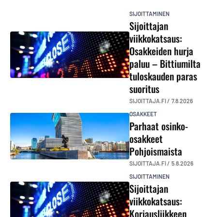
SIJOITTAMINEN
Sijoittajan
viikkokatsaus:
Osakkeiden hurja
paluu – Bittiumilta
tuloskauden paras
suoritus
SIJOITTAJA.FI /
7.8.2026
OSAKKEET
Parhaat osinko-
osakkeet
Pohjoismaista
SIJOITTAJA.FI /
5.8.2026
SIJOITTAMINEN
Sijoittajan
viikkokatsaus:
Korjausliikkeen