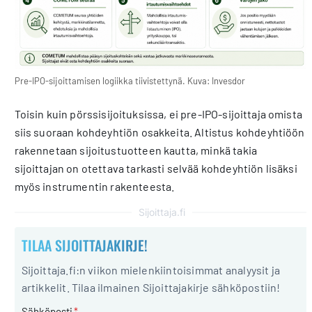
Pre-IPO-sijoittamisen logiikka tiivistettynä. Kuva: Invesdor
Toisin kuin pörssisijoituksissa, ei pre-IPO-sijoittaja omista
siis suoraan kohdeyhtiön osakkeita. Altistus kohdeyhtiöön
rakennetaan sijoitustuotteen kautta, minkä takia
sijoittajan on otettava tarkasti selvää kohdeyhtiön lisäksi
myös instrumentin rakenteesta.
Sijoittaja.fi
TILAA SIJOITTAJAKIRJE!
Sijoittaja.fi:n viikon mielenkiintoisimmat analyysit ja
artikkelit. Tilaa ilmainen Sijoittajakirje sähköpostiin!
Sähköposti
*