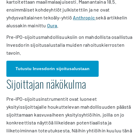
kartoitettaan maailmalaajuisesti. Maanantaina 18.5.
ensimmäiset kohdeyhtiöt julkistettiin ja ne ovat
yhdysvaltalainen tekoäly-yhtiö
Anthropic
sekä artikkelin
alussakin mainittu
Oura
.
Pre-IPO-sijoitusmahdollisuuksiin on mahdollista osallistua
Invesdorin sijoitusalustalla muiden rahoituskierrosten
tavoin.
Tutustu Invesdorin sijoitusalustaan
Sijoittajan näkökulma
Pre-IPO-sijoitusinstrumentit ovat luoneet
yksityissijoittajalle houkuttelevan mahdollisuuden päästä
sijoittamaan kasvuvaiheen yksityisyhtiöihin, joilla on jo
konkreettista näyttöä liikeidean potentiaalista ja
liiketoiminnan toteutuksesta. Näihin yhtiöihin kuuluu tänä