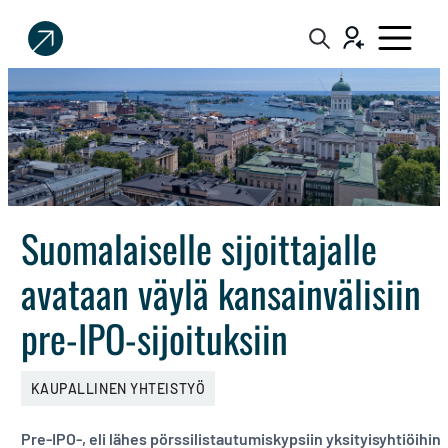
Sijoittaja.fi
Tee
parempia
sijoituspäätöksiä
Suomalaiselle sijoittajalle
avataan väylä kansainvälisiin
pre-IPO-sijoituksiin
KAUPALLINEN YHTEISTYÖ
Pre-IPO-, eli lähes pörssilistautumiskypsiin yksityisyhtiöihin